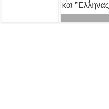
και ”Έλληνας