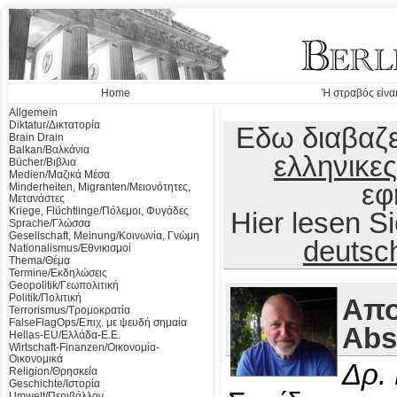
Home
Ή στραβός είναι
Allgemein
Diktatur/Δικτατορία
Εδω διαβαζε
Brain Drain
Balkan/Βαλκάνια
ελληνικες
Bücher/Βιβλια
Medien/Μαζικά Μέσα
εφ
Minderheiten, Migranten/Μειονότητες,
Μετανάστες
Kriege, Flüchtlinge/Πόλεμοι, Φυγάδες
Hier lesen 
Sprache/Γλώσσα
Gesellschaft, Meinung/Κοινωνία, Γνώμη
deutsc
Nationalismus/Εθνικισμοί
Thema/Θέμα
Termine/Εκδηλώσεις
Geopolitik/Γεωπολιτική
Politik/Πολιτική
Απο
Terrorismus/Τρομοκρατία
FalseFlagOps/Επιχ. με ψευδή σημαία
Abs
Hellas-EU/Ελλάδα-Ε.Ε.
Wirtschaft-Finanzen/Οικονομία-
Οικονομικά
Δρ.
Religion/Θρησκεία
Geschichte/Ιστορία
Umwelt/Περιβάλλον