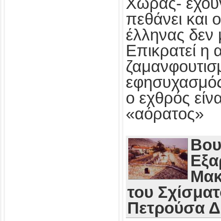
Χώρας- έχου
πεθάνει και 
έλληνας δεν 
Επικρατεί η 
ζαμανφουτισμ
εφησυχασμός
ο εχθρός εί
«αόρατος»
Βου
Εξα
Μακ
του Σχίσματ
Πετρούσα 