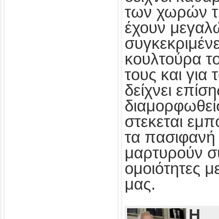
των χωρών τ
έχουν μεγαλ
συγκεκριμένε
κουλτούρα τ
τους και για
δείχνει επίσ
διαμορφωθεί
στεκεται εμπ
τα πασιφανή 
μαρτυρούν συ
ομοιότητες με
μας.
Η