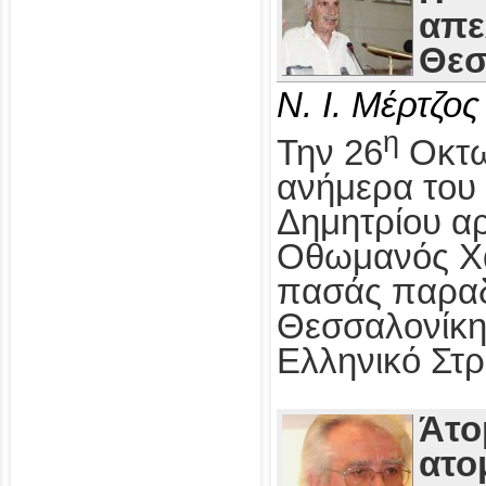
απε
Θεσ
Ν. Ι. Μέρτζος
η
Την 26
Οκτω
ανήμερα του 
Δημητρίου αρ
Οθωμανός Χα
πασάς παραδ
Θεσσαλονίκη
Ελληνικό Στρ
Άτο
ατο