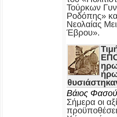
Τούρκων Γυν
Ροδόπης» κα
Νεολαίας Με
Έβρου».
Τιμ
ΕΠΟ
ηρω
ήρω
θυσιάστηκαν
Βάιος Φασού
Σήμερα οι αξί
προϋποθέσει