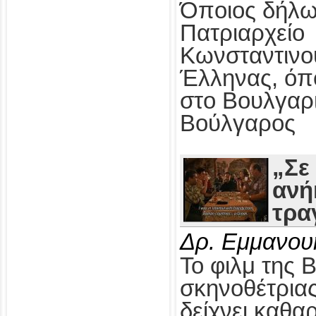
Όποιος δήλω
Πατριαρχείο
Κωνσταντινο
Έλληνας, όπ
στο Βουλγαρ
Βούλγαρος
„Σε
ανή
τρα
Δρ. Εμμανου
Το φιλμ της 
σκηνοθέτρια
δείχνει καθαρ