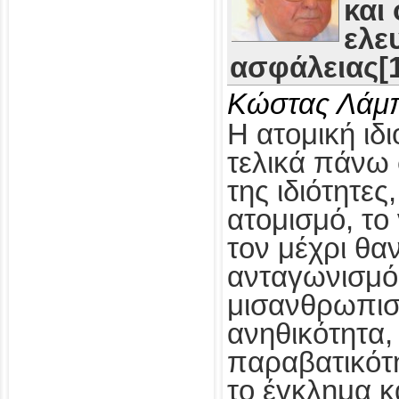
και
ελε
ασφάλειας[1
Κώστας Λάμ
Η ατομική ιδι
τελικά πάνω 
της ιδιότητες
ατομισμό, το
τον μέχρι θα
ανταγωνισμό,
μισανθρωπισ
ανηθικότητα, 
παραβατικότη
το έγκλημα κ