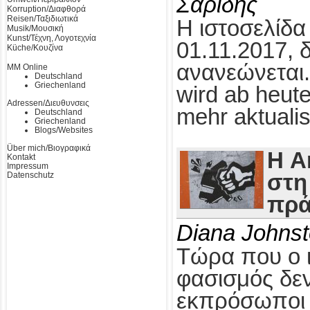
Σαρίδης
Korruption/Διαφθορά
Reisen/Ταξιδιωτικά
Η ιστοσελίδα
Musik/Μουσική
Kunst/Τέχνη, Λογοτεχνία
01.11.2017, 
Küche/Κουζίνα
ανανεώνεται.
MM Online
Deutschland
Griechenland
wird ab heute
Adressen/Διευθυνσεις
mehr aktualis
Deutschland
Griechenland
Blogs/Websites
Über mich/Βιογραφικά
Η A
Kontakt
Impressum
Datenschutz
στη
πρά
Diana Johns
Τώρα που ο 
φασισμός δεν
εκπρόσωποι τ