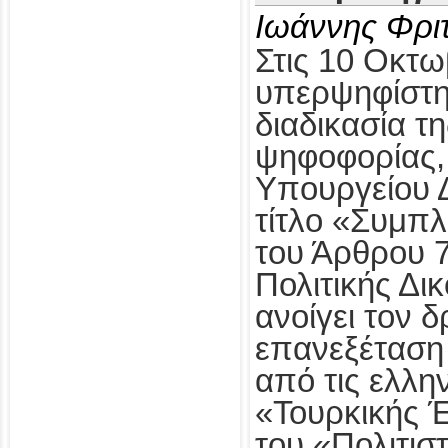
Ιωάννης Φρι
Στις 10 Οκτω
υπερψηφίστηκ
διαδικασία τ
ψηφοφορίας,
Υπουργείου Δ
τίτλο «Συμπ
του Άρθρου 
Πολιτικής Δι
ανοίγει τον δ
επανεξέταση
από τις ελλη
«Τουρκικής 
του «Πολιτισ