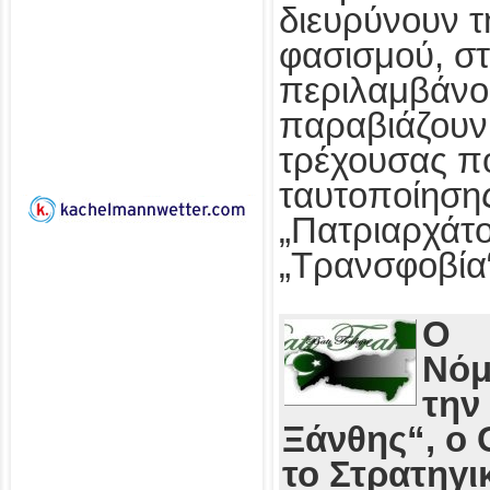
διευρύνουν τ
φασισμού, στ
περιλαμβάνο
παραβιάζουν
τρέχουσας πο
ταυτοποίησης
„Πατριαρχάτο
„Τρανσφοβία
Ο
Νόμ
την
Ξάνθης“, ο 
το Στρατηγι