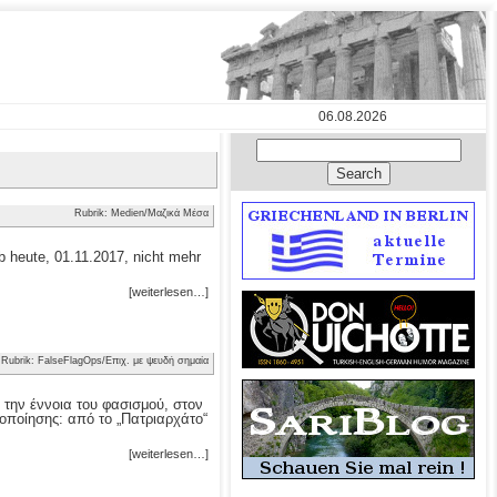
06.08.2026
Rubrik: Medien/Μαζικά Μέσα
 heute, 01.11.2017, nicht mehr
[weiterlesen…]
Rubrik: FalseFlagOps/Επιχ. με ψευδή σημαία
 την έννοια του φασισμού, στον
οποίησης: από το „Πατριαρχάτο“
[weiterlesen…]