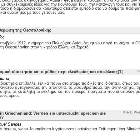
ης Βουλγάρας σκηνοθέτριας Adela Peeva δείχνει καθαρά, ότι οι κάτοικοι τω
με συγκεκριμένες ιδέες για την κουλτούρα τους, την καταγωγή τους και για 
 πόσο η διαμορφωθείσα κουλτούρα στεκεται εμπόδιο στο να δούμε τα πασιφα
και ομοιότητες με τους γείτονές μας.
θέρωση της Θεσσαλονίκης
ζος
τωβρίου 1912, ανήμερα του Πολιούχου Αγίου Δημητρίου αργά τη νύχτα, ο
 τη Θεσσαλονίκη στον νικηφόρο Ελληνικό Στρατό.
ομική ιδιοκτησία και ο μύθος περί ελευθερίας και ασφάλειας[1]
Ru
άμπος
ιδιοκτησία επιβάλλει τελικά πάνω στο άτομο τις δικές της ιδιότητες, όπως το
θανάτου ανταγωνισμό, την απληστία, το μισανθρωπισμό, την ανηθικότητα, την
ότητα, με κατάληξη το έγκλημα και τον πόλεμο, πράγματα που οι απολογητέ
κούς όρους
n Griechenland: Werden sie unterdrückt, sprechen sie
Rubrik: Mind
h?
uel Sarides
 heraus, wenn Journalisten kryptosezessionistischer Zeitungen über Minder