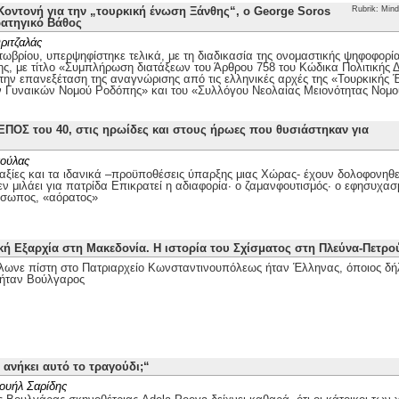
οντονή για την „τουρκική ένωση Ξάνθης“, ο George Soros
Rubrik: Mind
ρατηγικό Βάθος
ριτζαλάς
τωβρίου, υπερψηφίστηκε τελικά, με τη διαδικασία της ονομαστικής ψηφοφορί
ης, με τίτλο «Συμπλήρωση διατάξεων του Άρθρου 758 του Κώδικα Πολιτικής Δι
 την επανεξέταση της αναγνώρισης από τις ελληνικές αρχές της «Τουρκικής
ν Γυναικών Νομού Ροδόπης» και του «Συλλόγου Νεολαίας Μειονότητας Νομ
ΕΠΟΣ του 40, στις ηρωίδες και στους ήρωες που θυσιάστηκαν για
ούλας
αξίες και τα ιδανικά –προϋποθέσεις ύπαρξης μιας Χώρας- έχουν δολοφονηθεί
ν μιλάει για πατρίδα Επικρατεί η αδιαφορία· ο ζαμανφουτισμός· ο εφησυχασ
όσωπος, «αόρατος»
κή Εξαρχία στη Μακεδονία. Η ιστορία του Σχίσματος στη Πλεύνα-Πετρ
λωνε πίστη στο Πατριαρχείο Κωνσταντινουπόλεως ήταν Έλληνας, όποιος δή
ήταν Βούλγαρος
 ανήκει αυτό το τραγούδι;“
ουήλ Σαρίδης