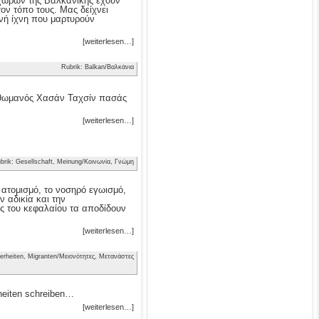
ν χωρών της Βαλκανικής έχουν
τον τόπο τους. Μας δείχνει
νή ίχνη που μαρτυρούν
[weiterlesen…]
Rubrik: Balkan/Βαλκάνια
 Οθωμανός Χασάν Ταχσίν πασάς
[weiterlesen…]
brik: Gesellschaft, Meinung/Κοινωνία, Γνώμη
ν ατομισμό, το νοσηρό εγωισμό,
 αδικία και την
ς του κεφαλαίου τα αποδίδουν
[weiterlesen…]
erheiten, Migranten/Μειονότητες, Μετανάστες
heiten schreiben…
[weiterlesen…]