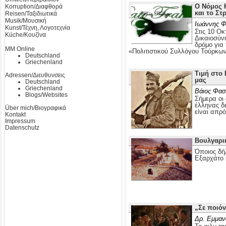
Ο Νόμος Κ
Korruption/Διαφθορά
και το Στ
Reisen/Ταξιδιωτικά
Musik/Μουσική
Ιωάννης Φ
Kunst/Τέχνη, Λογοτεχνία
Στις 10 Οκ
Küche/Κουζίνα
Δικαιοσύν
δρόμο για
MM Online
«Πολιτιστικού Συλλόγου Τούρκω
Deutschland
Griechenland
Τιμή στο 
Adressen/Διευθυνσεις
μας
Deutschland
Griechenland
Βάιος Φασ
Blogs/Websites
Σήμερα οι 
έλληνας δε
Über mich/Βιογραφικά
είναι απρ
Kontakt
Impressum
Datenschutz
Βουλγαρι
Όποιος δή
Εξαρχάτο 
„Σε ποιόν
Δρ. Εμμαν