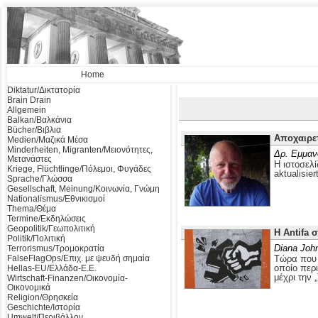
Home
Diktatur/Δικτατορία
Brain Drain
Allgemein
Balkan/Βαλκάνια
Bücher/Βιβλια
Αποχαιρε
Medien/Μαζικά Μέσα
Minderheiten, Migranten/Μειονότητες,
Δρ. Εμμαν
Μετανάστες
Η ιστοσελί
Kriege, Flüchtlinge/Πόλεμοι, Φυγάδες
aktualisier
Sprache/Γλώσσα
Gesellschaft, Meinung/Κοινωνία, Γνώμη
Nationalismus/Εθνικισμοί
Thema/Θέμα
Termine/Εκδηλώσεις
Geopolitik/Γεωπολιτική
Η Antifa 
Politik/Πολιτική
Diana Joh
Terrorismus/Τρομοκρατία
FalseFlagOps/Επιχ. με ψευδή σημαία
Τώρα που ο
οποίο περ
Hellas-EU/Ελλάδα-Ε.Ε.
μέχρι την 
Wirtschaft-Finanzen/Οικονομία-
Οικονομικά
Religion/Θρησκεία
Geschichte/Ιστορία
Umwelt/Περιβάλλον