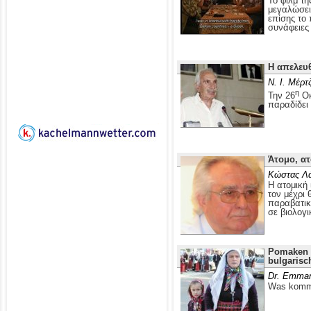
Το φιλμ τ
μεγαλώσει 
επίσης το
συνάφειες 
Η απελευ
Ν. Ι. Μέρτ
η
Την 26
Οκ
παραδίδει
Άτομο, ατ
Κώστας Λ
Η ατομική 
τον μέχρι 
παραβατικ
σε βιολογι
Pomaken i
bulgarisc
Dr. Emman
Was kommt