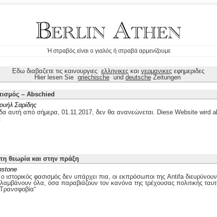
Ή στραβός είναι ο γιαλός ή στραβά αρμενίζουμε
Εδω διαβαζετε τις καινουργιες
ελληνικες
και
γερμανικες
εφημεριδες
Hier lesen Sie
griechische
und
deutsche
Zeitungen
τισμός – Abschied
ουήλ Σαρίδης
δα αυτή από σήμερα, 01.11.2017, δεν θα ανανεώνεται. Diese Website wird ab
t
στη θεωρία και στην πράξη
nstone
 ιστορικός φασισμός δεν υπάρχει πια, οι εκπρόσωποι της Antifa διευρύνουν
ιλαμβάνουν όλα, όσα παραβιάζουν τον κανόνα της τρέχουσας πολιτικής ταυτ
„Τρανσφοβία“