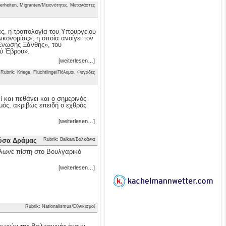
erheiten, Migranten/Μειονότητες, Μετανάστες
ας, η τροπολογία του Υπουργείου
κονομίας», η οποία ανοίγει τον
 Ένωσης Ξάνθης», του
ού Έβρου».
[weiterlesen…]
Rubrik: Kriege, Flüchtlinge/Πόλεμοι, Φυγάδες
 και πεθάνει και ο σημερινός
μός, ακριβώς επειδή ο εχθρός
[weiterlesen…]
ούσα Δράμας
Rubrik: Balkan/Βαλκάνια
λωνε πίστη στο Βουλγαρικό
[weiterlesen…]
Rubrik: Nationalismus/Εθνικισμοί