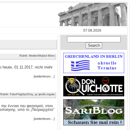
07.08.2026
Rubrik: Medien/Μαζικά Μέσα
 heute, 01.11.2017, nicht mehr
[weiterlesen…]
Rubrik: FalseFlagOps/Επιχ. με ψευδή σημαία
 την έννοια του φασισμού, στον
οποίησης: από το „Πατριαρχάτο“
[weiterlesen…]