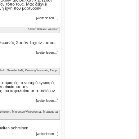
ν χωρών της Βαλκανικής έχουν
τον τόπο τους. Μας δείχνει
νή ίχνη που μαρτυρούν
[weiterlesen…]
Rubrik: Balkan/Βαλκάνια
 Οθωμανός Χασάν Ταχσίν πασάς
[weiterlesen…]
brik: Gesellschaft, Meinung/Κοινωνία, Γνώμη
ν ατομισμό, το νοσηρό εγωισμό,
 αδικία και την
ς του κεφαλαίου τα αποδίδουν
[weiterlesen…]
erheiten, Migranten/Μειονότητες, Μετανάστες
heiten schreiben…
[weiterlesen…]