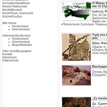
Ο Νόμος Κ
Korruption/Διαφθορά
και το Στ
Reisen/Ταξιδιωτικά
Musik/Μουσική
Ιωάννης Φ
Kunst/Τέχνη, Λογοτεχνία
Στις 10 Οκ
Küche/Κουζίνα
Δικαιοσύν
δρόμο για
MM Online
«Πολιτιστικού Συλλόγου Τούρκω
Deutschland
Griechenland
Τιμή στο 
Adressen/Διευθυνσεις
μας
Deutschland
Griechenland
Βάιος Φασ
Blogs/Websites
Σήμερα οι 
έλληνας δε
Über mich/Βιογραφικά
είναι απρ
Kontakt
Impressum
Datenschutz
Βουλγαρι
Όποιος δή
Εξαρχάτο 
„Σε ποιόν
Δρ. Εμμαν