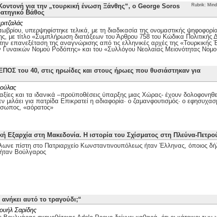
οντονή για την „τουρκική ένωση Ξάνθης“, ο George Soros
Rubrik: Mind
ρατηγικό Βάθος
ριτζαλάς
τωβρίου, υπερψηφίστηκε τελικά, με τη διαδικασία της ονομαστικής ψηφοφορί
ης, με τίτλο «Συμπλήρωση διατάξεων του Άρθρου 758 του Κώδικα Πολιτικής Δι
 την επανεξέταση της αναγνώρισης από τις ελληνικές αρχές της «Τουρκικής
ν Γυναικών Νομού Ροδόπης» και του «Συλλόγου Νεολαίας Μειονότητας Νομ
ΕΠΟΣ του 40, στις ηρωίδες και στους ήρωες που θυσιάστηκαν για
ούλας
αξίες και τα ιδανικά –προϋποθέσεις ύπαρξης μιας Χώρας- έχουν δολοφονηθεί
ν μιλάει για πατρίδα Επικρατεί η αδιαφορία· ο ζαμανφουτισμός· ο εφησυχασ
όσωπος, «αόρατος»
κή Εξαρχία στη Μακεδονία. Η ιστορία του Σχίσματος στη Πλεύνα-Πετρ
λωνε πίστη στο Πατριαρχείο Κωνσταντινουπόλεως ήταν Έλληνας, όποιος δή
ήταν Βούλγαρος
 ανήκει αυτό το τραγούδι;“
ουήλ Σαρίδης