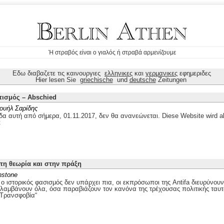
Ή στραβός είναι ο γιαλός ή στραβά αρμενίζουμε
Εδω διαβαζετε τις καινουργιες
ελληνικες
και
γερμανικες
εφημεριδες
Hier lesen Sie
griechische
und
deutsche
Zeitungen
τισμός – Abschied
ουήλ Σαρίδης
δα αυτή από σήμερα, 01.11.2017, δεν θα ανανεώνεται. Diese Website wird ab
t
στη θεωρία και στην πράξη
nstone
 ιστορικός φασισμός δεν υπάρχει πια, οι εκπρόσωποι της Antifa διευρύνουν
ιλαμβάνουν όλα, όσα παραβιάζουν τον κανόνα της τρέχουσας πολιτικής ταυτ
„Τρανσφοβία“