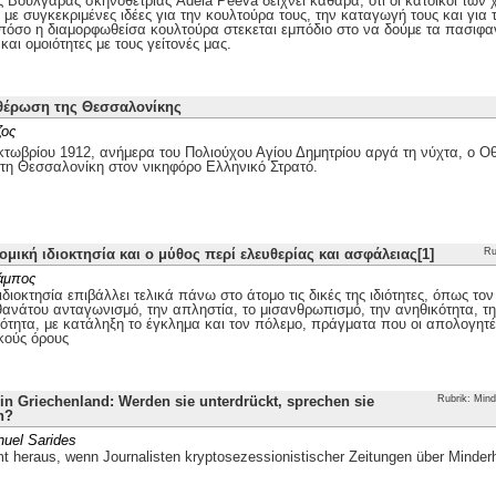
ης Βουλγάρας σκηνοθέτριας Adela Peeva δείχνει καθαρά, ότι οι κάτοικοι τω
με συγκεκριμένες ιδέες για την κουλτούρα τους, την καταγωγή τους και για 
 πόσο η διαμορφωθείσα κουλτούρα στεκεται εμπόδιο στο να δούμε τα πασιφα
και ομοιότητες με τους γείτονές μας.
θέρωση της Θεσσαλονίκης
ζος
τωβρίου 1912, ανήμερα του Πολιούχου Αγίου Δημητρίου αργά τη νύχτα, ο
 τη Θεσσαλονίκη στον νικηφόρο Ελληνικό Στρατό.
ομική ιδιοκτησία και ο μύθος περί ελευθερίας και ασφάλειας[1]
Ru
άμπος
ιδιοκτησία επιβάλλει τελικά πάνω στο άτομο τις δικές της ιδιότητες, όπως το
θανάτου ανταγωνισμό, την απληστία, το μισανθρωπισμό, την ανηθικότητα, την
ότητα, με κατάληξη το έγκλημα και τον πόλεμο, πράγματα που οι απολογητέ
κούς όρους
n Griechenland: Werden sie unterdrückt, sprechen sie
Rubrik: Mind
h?
uel Sarides
 heraus, wenn Journalisten kryptosezessionistischer Zeitungen über Minder