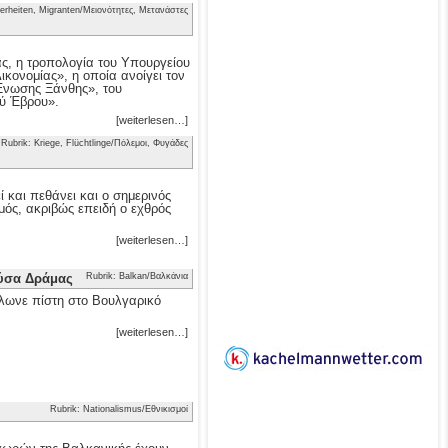
erheiten, Migranten/Μειονότητες, Μετανάστες
ας, η τροπολογία του Υπουργείου
κονομίας», η οποία ανοίγει τον
 Ένωσης Ξάνθης», του
ού Έβρου».
[weiterlesen…]
Rubrik: Kriege, Flüchtlinge/Πόλεμοι, Φυγάδες
 και πεθάνει και ο σημερινός
μός, ακριβώς επειδή ο εχθρός
[weiterlesen…]
ούσα Δράμας
Rubrik: Balkan/Βαλκάνια
λωνε πίστη στο Βουλγαρικό
[weiterlesen…]
Rubrik: Nationalismus/Εθνικισμοί