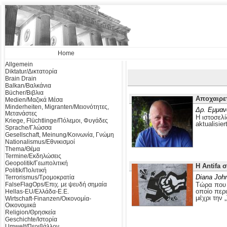
Home
Allgemein
Diktatur/Δικτατορία
Brain Drain
Balkan/Βαλκάνια
Bücher/Βιβλια
Αποχαιρε
Medien/Μαζικά Μέσα
Minderheiten, Migranten/Μειονότητες,
Δρ. Εμμαν
Μετανάστες
Η ιστοσελί
Kriege, Flüchtlinge/Πόλεμοι, Φυγάδες
aktualisier
Sprache/Γλώσσα
Gesellschaft, Meinung/Κοινωνία, Γνώμη
Nationalismus/Εθνικισμοί
Thema/Θέμα
Termine/Εκδηλώσεις
Geopolitik/Γεωπολιτική
Η Antifa 
Politik/Πολιτική
Diana Joh
Terrorismus/Τρομοκρατία
FalseFlagOps/Επιχ. με ψευδή σημαία
Τώρα που ο
οποίο περ
Hellas-EU/Ελλάδα-Ε.Ε.
μέχρι την 
Wirtschaft-Finanzen/Οικονομία-
Οικονομικά
Religion/Θρησκεία
Geschichte/Ιστορία
Umwelt/Περιβάλλον