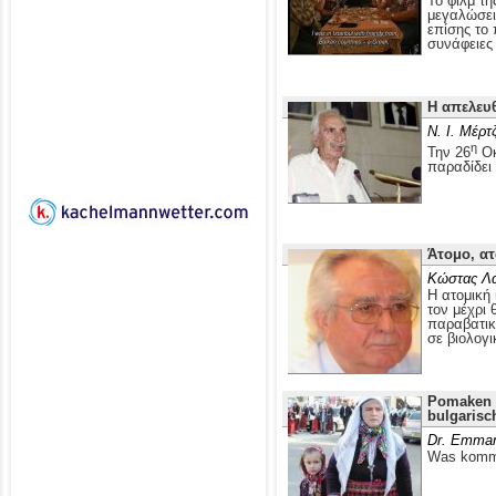
Το φιλμ τ
μεγαλώσει 
επίσης το
συνάφειες 
Η απελευ
Ν. Ι. Μέρτ
η
Την 26
Οκ
παραδίδει
Άτομο, ατ
Κώστας Λ
Η ατομική 
τον μέχρι 
παραβατικ
σε βιολογι
Pomaken i
bulgarisc
Dr. Emman
Was kommt