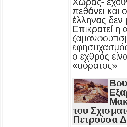
Χώρας- έχου
πεθάνει και 
έλληνας δεν 
Επικρατεί η 
ζαμανφουτισμ
εφησυχασμός
ο εχθρός εί
«αόρατος»
Βου
Εξα
Μακ
του Σχίσματ
Πετρούσα 