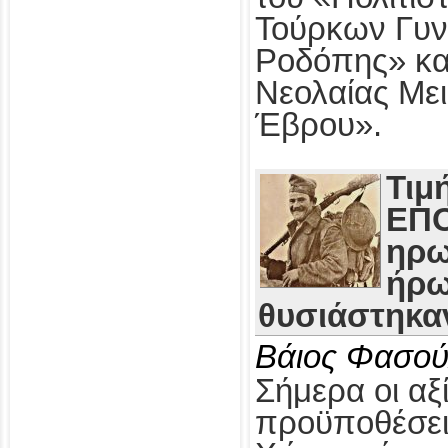
Τούρκων Γυν
Ροδόπης» κα
Νεολαίας Με
Έβρου».
Τιμ
ΕΠΟ
ηρω
ήρω
θυσιάστηκαν
Βάιος Φασού
Σήμερα οι αξί
προϋποθέσει