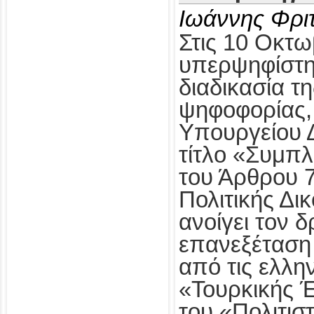
Ιωάννης Φρι
Στις 10 Οκτω
υπερψηφίστηκ
διαδικασία τ
ψηφοφορίας,
Υπουργείου Δ
τίτλο «Συμπ
του Άρθρου 
Πολιτικής Δι
ανοίγει τον δ
επανεξέταση
από τις ελλη
«Τουρκικής 
του «Πολιτισ