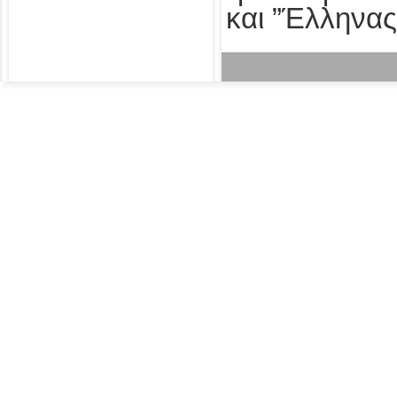
και ”Έλληνας