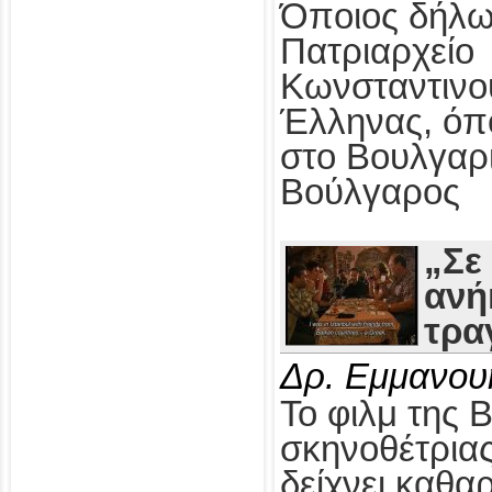
Όποιος δήλω
Πατριαρχείο
Κωνσταντινο
Έλληνας, όπ
στο Βουλγαρ
Βούλγαρος
„Σε
ανή
τρα
Δρ. Εμμανου
Το φιλμ της 
σκηνοθέτρια
δείχνει καθαρ