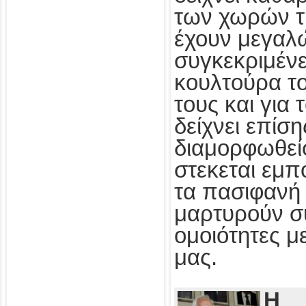
των χωρών τ
έχουν μεγαλ
συγκεκριμένε
κουλτούρα τ
τους και για
δείχνει επίσ
διαμορφωθεί
στεκεται εμπ
τα πασιφανή 
μαρτυρούν συ
ομοιότητες με
μας.
Η