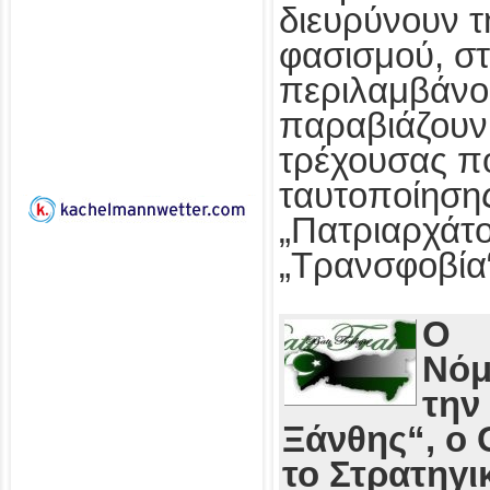
διευρύνουν τ
φασισμού, στ
περιλαμβάνο
παραβιάζουν
τρέχουσας πο
ταυτοποίησης
„Πατριαρχάτο
„Τρανσφοβία
Ο
Νόμ
την
Ξάνθης“, ο 
το Στρατηγι