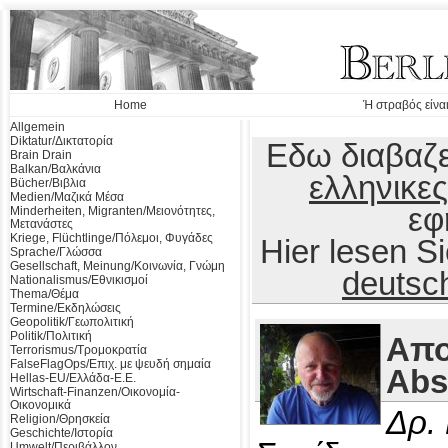
Home
Ή στραβός είναι
Allgemein
Diktatur/Δικτατορία
Εδω διαβαζε
Brain Drain
Balkan/Βαλκάνια
ελληνικες
Bücher/Βιβλια
Medien/Μαζικά Μέσα
εφ
Minderheiten, Migranten/Μειονότητες,
Μετανάστες
Kriege, Flüchtlinge/Πόλεμοι, Φυγάδες
Hier lesen 
Sprache/Γλώσσα
Gesellschaft, Meinung/Κοινωνία, Γνώμη
deutsc
Nationalismus/Εθνικισμοί
Thema/Θέμα
Termine/Εκδηλώσεις
Geopolitik/Γεωπολιτική
Politik/Πολιτική
Απο
Terrorismus/Τρομοκρατία
FalseFlagOps/Επιχ. με ψευδή σημαία
Abs
Hellas-EU/Ελλάδα-Ε.Ε.
Wirtschaft-Finanzen/Οικονομία-
Οικονομικά
Δρ.
Religion/Θρησκεία
Geschichte/Ιστορία
Umwelt/Περιβάλλον