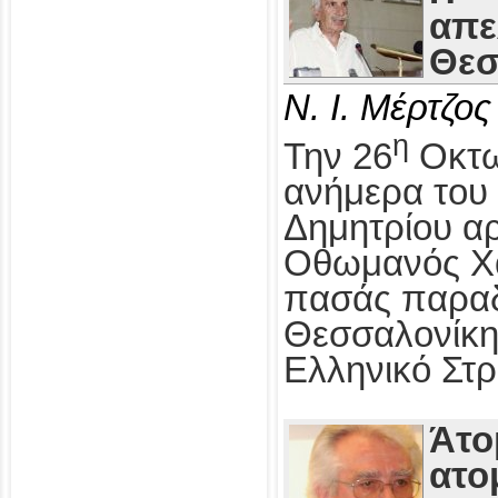
απε
Θεσ
Ν. Ι. Μέρτζος
η
Την 26
Οκτω
ανήμερα του 
Δημητρίου αρ
Οθωμανός Χα
πασάς παραδ
Θεσσαλονίκη
Ελληνικό Στρ
Άτο
ατο