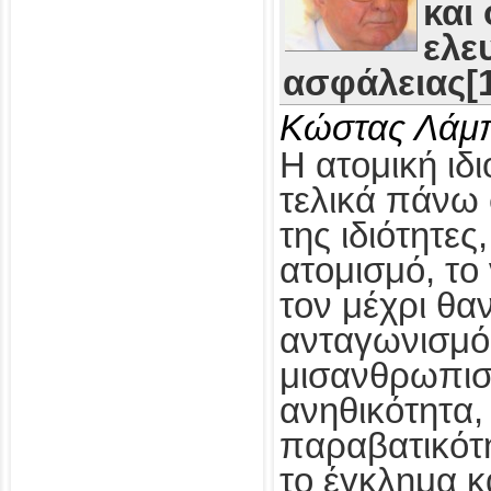
και
ελε
ασφάλειας[1
Κώστας Λάμ
Η ατομική ιδι
τελικά πάνω 
της ιδιότητες
ατομισμό, το
τον μέχρι θα
ανταγωνισμό,
μισανθρωπισ
ανηθικότητα, 
παραβατικότη
το έγκλημα κ