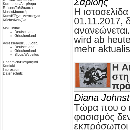
Σαρίδης
Korruption/Διαφθορά
Reisen/Ταξιδιωτικά
Η ιστοσελίδα
Musik/Μουσική
Kunst/Τέχνη, Λογοτεχνία
01.11.2017, 
Küche/Κουζίνα
ανανεώνεται.
MM Online
Deutschland
Griechenland
wird ab heute
Adressen/Διευθυνσεις
mehr aktualis
Deutschland
Griechenland
Blogs/Websites
Über mich/Βιογραφικά
Η A
Kontakt
Impressum
Datenschutz
στη
πρά
Diana Johns
Τώρα που ο 
φασισμός δεν
εκπρόσωποι τ