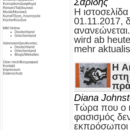
Σαρίδης
Korruption/Διαφθορά
Reisen/Ταξιδιωτικά
Η ιστοσελίδα
Musik/Μουσική
Kunst/Τέχνη, Λογοτεχνία
01.11.2017, 
Küche/Κουζίνα
ανανεώνεται.
MM Online
Deutschland
Griechenland
wird ab heute
Adressen/Διευθυνσεις
mehr aktualis
Deutschland
Griechenland
Blogs/Websites
Über mich/Βιογραφικά
Η A
Kontakt
Impressum
Datenschutz
στη
πρά
Diana Johns
Τώρα που ο 
φασισμός δεν
εκπρόσωποι τ