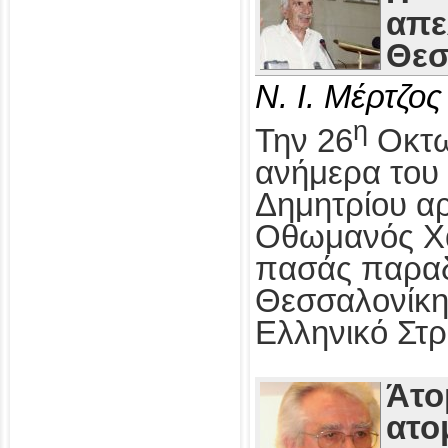
απε
Θεσ
Ν. Ι. Μέρτζος
η
Την 26
Οκτω
ανήμερα του 
Δημητρίου αρ
Οθωμανός Χα
πασάς παραδ
Θεσσαλονίκη
Ελληνικό Στρ
Άτο
ατο