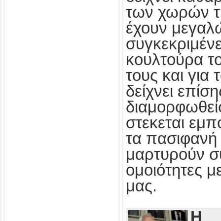
των χωρών τ
έχουν μεγαλ
συγκεκριμένε
κουλτούρα τ
τους και για
δείχνει επίσ
διαμορφωθεί
στεκεται εμπ
τα πασιφανή 
μαρτυρούν συ
ομοιότητες με
μας.
Η