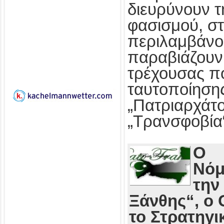
διευρύνουν τ
φασισμού, στ
περιλαμβάνο
παραβιάζουν
τρέχουσας πο
ταυτοποίησης
„Πατριαρχάτο
„Τρανσφοβία
Ο
Νόμ
την
Ξάνθης“, ο 
το Στρατηγι