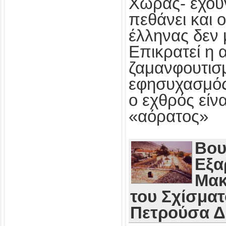
Χώρας- έχου
πεθάνει και 
έλληνας δεν 
Επικρατεί η 
ζαμανφουτισμ
εφησυχασμός
ο εχθρός εί
«αόρατος»
Βου
Εξα
Μακ
του Σχίσματ
Πετρούσα 