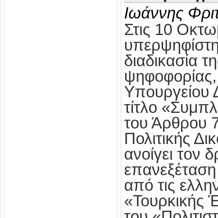
Ιωάννης Φρι
Στις 10 Οκτω
υπερψηφίστηκ
διαδικασία τ
ψηφοφορίας,
Υπουργείου Δ
τίτλο «Συμπ
του Άρθρου 
Πολιτικής Δι
ανοίγει τον δ
επανεξέταση
από τις ελλη
«Τουρκικής 
του «Πολιτισ