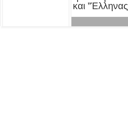
και ”Έλληνας