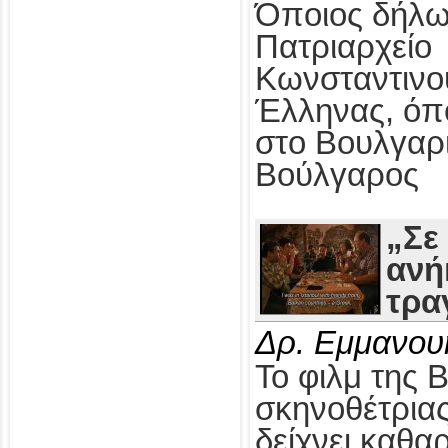
Όποιος δήλω
Πατριαρχείο
Κωνσταντινο
Έλληνας, όπ
στο Βουλγαρ
Βούλγαρος
„Σε
ανή
τρα
Δρ. Εμμανου
Το φιλμ της 
σκηνοθέτρια
δείχνει καθαρ