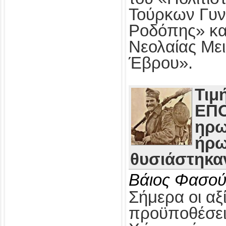
Τούρκων Γυν
Ροδόπης» κα
Νεολαίας Με
Έβρου».
Τιμ
ΕΠΟ
ηρω
ήρω
θυσιάστηκαν
Βάιος Φασού
Σήμερα οι αξί
προϋποθέσει