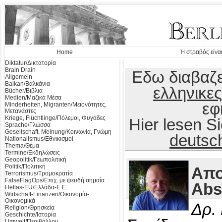
Home
Ή στραβός είναι
Diktatur/Δικτατορία
Brain Drain
Εδω διαβαζε
Allgemein
Balkan/Βαλκάνια
ελληνικες
Bücher/Βιβλια
Medien/Μαζικά Μέσα
εφ
Minderheiten, Migranten/Μειονότητες,
Μετανάστες
Kriege, Flüchtlinge/Πόλεμοι, Φυγάδες
Hier lesen 
Sprache/Γλώσσα
Gesellschaft, Meinung/Κοινωνία, Γνώμη
deutsc
Nationalismus/Εθνικισμοί
Thema/Θέμα
Termine/Εκδηλώσεις
Geopolitik/Γεωπολιτική
Politik/Πολιτική
Απο
Terrorismus/Τρομοκρατία
FalseFlagOps/Επιχ. με ψευδή σημαία
Abs
Hellas-EU/Ελλάδα-Ε.Ε.
Wirtschaft-Finanzen/Οικονομία-
Οικονομικά
Δρ.
Religion/Θρησκεία
Geschichte/Ιστορία
Umwelt/Περιβάλλον