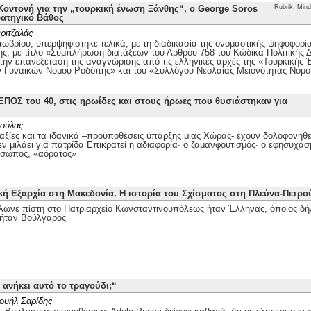
οντονή για την „τουρκική ένωση Ξάνθης“, ο George Soros
Rubrik: Mind
ρατηγικό Βάθος
ριτζαλάς
τωβρίου, υπερψηφίστηκε τελικά, με τη διαδικασία της ονομαστικής ψηφοφορί
ης, με τίτλο «Συμπλήρωση διατάξεων του Άρθρου 758 του Κώδικα Πολιτικής Δι
 την επανεξέταση της αναγνώρισης από τις ελληνικές αρχές της «Τουρκικής
ν Γυναικών Νομού Ροδόπης» και του «Συλλόγου Νεολαίας Μειονότητας Νομ
ΕΠΟΣ του 40, στις ηρωίδες και στους ήρωες που θυσιάστηκαν για
ούλας
αξίες και τα ιδανικά –προϋποθέσεις ύπαρξης μιας Χώρας- έχουν δολοφονηθεί
ν μιλάει για πατρίδα Επικρατεί η αδιαφορία· ο ζαμανφουτισμός· ο εφησυχασ
όσωπος, «αόρατος»
κή Εξαρχία στη Μακεδονία. Η ιστορία του Σχίσματος στη Πλεύνα-Πετρ
λωνε πίστη στο Πατριαρχείο Κωνσταντινουπόλεως ήταν Έλληνας, όποιος δή
ήταν Βούλγαρος
 ανήκει αυτό το τραγούδι;“
ουήλ Σαρίδης