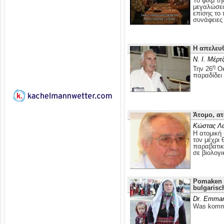
Το φιλμ τ
μεγαλώσει 
επίσης το
συνάφειες 
Η απελευ
Ν. Ι. Μέρτ
η
Την 26
Οκ
παραδίδει
Άτομο, ατ
Κώστας Λ
Η ατομική 
τον μέχρι 
παραβατικ
σε βιολογι
Pomaken i
bulgarisc
Dr. Emman
Was kommt