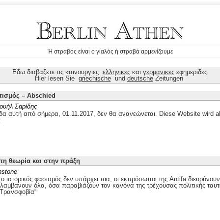
Ή στραβός είναι ο γιαλός ή στραβά αρμενίζουμε
Εδω διαβαζετε τις καινουργιες
ελληνικες
και
γερμανικες
εφημεριδες
Hier lesen Sie
griechische
und
deutsche
Zeitungen
τισμός – Abschied
ουήλ Σαρίδης
δα αυτή από σήμερα, 01.11.2017, δεν θα ανανεώνεται. Diese Website wird ab
t
στη θεωρία και στην πράξη
nstone
 ιστορικός φασισμός δεν υπάρχει πια, οι εκπρόσωποι της Antifa διευρύνουν
ιλαμβάνουν όλα, όσα παραβιάζουν τον κανόνα της τρέχουσας πολιτικής ταυτ
„Τρανσφοβία“