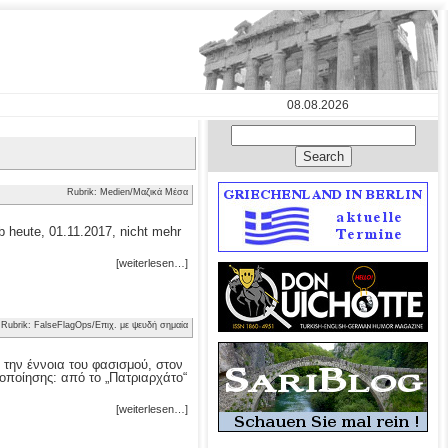
08.08.2026
Rubrik: Medien/Μαζικά Μέσα
 heute, 01.11.2017, nicht mehr
[weiterlesen…]
Rubrik: FalseFlagOps/Επιχ. με ψευδή σημαία
 την έννοια του φασισμού, στον
οποίησης: από το „Πατριαρχάτο“
[weiterlesen…]