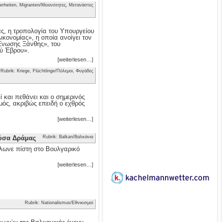
erheiten, Migranten/Μειονότητες, Μετανάστες
ας, η τροπολογία του Υπουργείου
κονομίας», η οποία ανοίγει τον
 Ένωσης Ξάνθης», του
ού Έβρου».
[weiterlesen…]
Rubrik: Kriege, Flüchtlinge/Πόλεμοι, Φυγάδες
 και πεθάνει και ο σημερινός
μός, ακριβώς επειδή ο εχθρός
[weiterlesen…]
ούσα Δράμας
Rubrik: Balkan/Βαλκάνια
λωνε πίστη στο Βουλγαρικό
[weiterlesen…]
Rubrik: Nationalismus/Εθνικισμοί