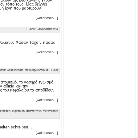
ν χωρών της Βαλκανικής έχουν
τον τόπο τους. Μας δείχνει
νή ίχνη που μαρτυρούν
[weiterlesen…]
Rubrik: Balkan/Βαλκάνια
 Οθωμανός Χασάν Ταχσίν πασάς
[weiterlesen…]
brik: Gesellschaft, Meinung/Κοινωνία, Γνώμη
ν ατομισμό, το νοσηρό εγωισμό,
 αδικία και την
ς του κεφαλαίου τα αποδίδουν
[weiterlesen…]
erheiten, Migranten/Μειονότητες, Μετανάστες
heiten schreiben…
[weiterlesen…]