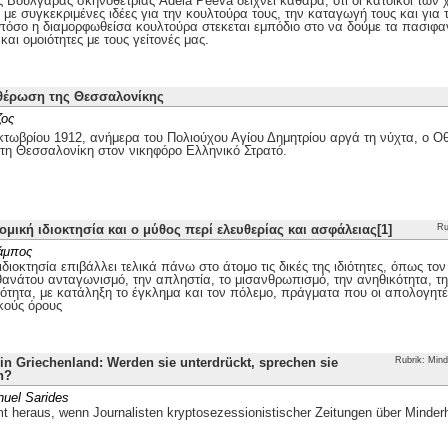
ης Βουλγάρας σκηνοθέτριας Adela Peeva δείχνει καθαρά, ότι οι κάτοικοι τω
με συγκεκριμένες ιδέες για την κουλτούρα τους, την καταγωγή τους και για 
 πόσο η διαμορφωθείσα κουλτούρα στεκεται εμπόδιο στο να δούμε τα πασιφα
και ομοιότητες με τους γείτονές μας.
θέρωση της Θεσσαλονίκης
ζος
τωβρίου 1912, ανήμερα του Πολιούχου Αγίου Δημητρίου αργά τη νύχτα, ο
 τη Θεσσαλονίκη στον νικηφόρο Ελληνικό Στρατό.
ομική ιδιοκτησία και ο μύθος περί ελευθερίας και ασφάλειας[1]
Ru
άμπος
ιδιοκτησία επιβάλλει τελικά πάνω στο άτομο τις δικές της ιδιότητες, όπως το
θανάτου ανταγωνισμό, την απληστία, το μισανθρωπισμό, την ανηθικότητα, την
ότητα, με κατάληξη το έγκλημα και τον πόλεμο, πράγματα που οι απολογητέ
κούς όρους
n Griechenland: Werden sie unterdrückt, sprechen sie
Rubrik: Mind
h?
uel Sarides
 heraus, wenn Journalisten kryptosezessionistischer Zeitungen über Minder