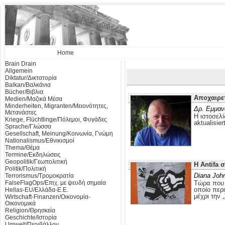
Home
Brain Drain
Allgemein
Diktatur/Δικτατορία
Balkan/Βαλκάνια
Bücher/Βιβλια
Αποχαιρε
Medien/Μαζικά Μέσα
Minderheiten, Migranten/Μειονότητες,
Δρ. Εμμαν
Μετανάστες
Η ιστοσελί
Kriege, Flüchtlinge/Πόλεμοι, Φυγάδες
aktualisier
Sprache/Γλώσσα
Gesellschaft, Meinung/Κοινωνία, Γνώμη
Nationalismus/Εθνικισμοί
Thema/Θέμα
Termine/Εκδηλώσεις
Geopolitik/Γεωπολιτική
Η Antifa 
Politik/Πολιτική
Diana Joh
Terrorismus/Τρομοκρατία
FalseFlagOps/Επιχ. με ψευδή σημαία
Τώρα που ο
οποίο περ
Hellas-EU/Ελλάδα-Ε.Ε.
μέχρι την 
Wirtschaft-Finanzen/Οικονομία-
Οικονομικά
Religion/Θρησκεία
Geschichte/Ιστορία
Umwelt/Περιβάλλον