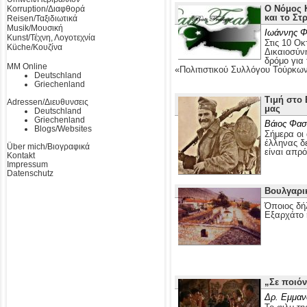
Ο Νόμος Κ
Korruption/Διαφθορά
και το Στ
Reisen/Ταξιδιωτικά
Musik/Μουσική
Ιωάννης Φ
Kunst/Τέχνη, Λογοτεχνία
Στις 10 Οκ
Küche/Κουζίνα
Δικαιοσύν
δρόμο για
MM Online
«Πολιτιστικού Συλλόγου Τούρκω
Deutschland
Griechenland
Τιμή στο 
Adressen/Διευθυνσεις
μας
Deutschland
Griechenland
Βάιος Φασ
Blogs/Websites
Σήμερα οι 
έλληνας δε
Über mich/Βιογραφικά
είναι απρ
Kontakt
Impressum
Datenschutz
Βουλγαρι
Όποιος δή
Εξαρχάτο 
„Σε ποιόν
Δρ. Εμμαν