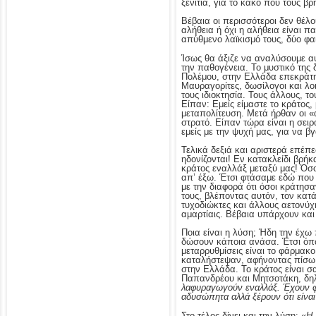
ξενιτιά, για το κακό που τους β
Βέβαια οι περισσότεροι δεν θέλο
αλήθεια ή όχι η αλήθεια είναι π
απύθμενο λαϊκισμό τους, δύο φα
Ίσως θα άξιζε να αναλύσουμε αυ
την παθογένεια. Το μυστικό της
Πολέμου, στην Ελλάδα επεκράτη
Μαυραγορίτες, δωσίλογοι και λο
τους ιδιοκτησία. Τους άλλους, 
Είπαν: Εμείς είμαστε το κράτος,
μεταπολίτευση. Μετά ήρθαν οι «α
στρατό. Είπαν τώρα είναι η σειρ
εμείς με την ψυχή μας, για να β
Τελικά δεξιά και αριστερά επέπ
ηδονίζονται! Εν κατακλείδι βρήκ
κράτος εναλλάξ μεταξύ μας! Όσο
απ’ έξω. Έτσι φτάσαμε εδώ που
με την διαφορά ότι όσοι κράτησα
τους, βλέποντας αυτόν, τον κατ
τυχοδιώκτες και άλλους αετονύ
αμαρτίαις. Βέβαια υπάρχουν και 
Ποια είναι η λύση; Ήδη την έχω
δώσουν κάποια ανάσα. Έτσι όπως
μεταρρυθμίσεις είναι το φάρμακο
καταλήστεψαν, αφήνοντας πίσω 
στην Ελλάδα. Το κράτος είναι σ
Παπανδρέου και Μητσοτάκη, δηλ
λαφυραγωγούν εναλλάξ. Έχουν φτ
αδυσώπητα αλλά ξέρουν ότι είναι 
Στο τέλος δίνει και την λύση: «
Η 