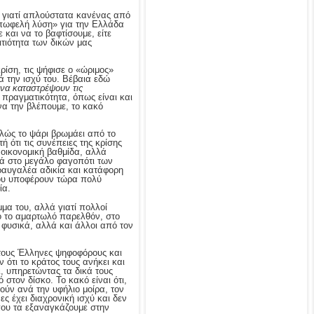
, γιατί απλούστατα κανένας από
 επωφελή λύση» για την Ελλάδα
και να το βαφτίσουμε, είτε
ιτιότητα των δικών μας
ρίση, τις ψήφισε ο «ώριμος»
κά την ισχύ του. Βέβαια εδώ
 να καταστρέψουν τις
 πραγματικότητα, όπως είναι και
να την βλέπουμε, το κακό
αλώς το ψάρι βρωμάει από το
ή ότι τις συνέπειες της κρίσης
οικονομική βαθμίδα, αλλά
κά στο μεγάλο φαγοπότι των
κραυγαλέα αδικία και κατάφορη
που υποφέρουν τώρα πολύ
ία.
μα του, αλλά γιατί πολλοί
πό το αμαρτωλό παρελθόν, στο
 φυσικά, αλλά και άλλοι από τον
στους Έλληνες ψηφοφόρους και
ότι το κράτος τους ανήκει και
, υπηρετώντας τα δικά τους
 στον δίσκο. Το κακό είναι ότι,
ούν ανά την υφήλιο μοίρα, τον
ς έχει διαχρονική ισχύ και δεν
που τα εξαναγκάζουμε στην