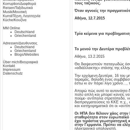
τους ταξικούς.
Korruption/Διαφθορά
Reisen/Ταξιδιωτικά
Όταν αγνοείς την πραγματικότ
Musik/Μουσική
Kunst/Τέχνη, Λογοτεχνία
Αθήνα, 12.7.2015
Küche/Κουζίνα
MM Online
Deutschland
T
ρία κείμενα για προβληματι
Griechenland
Adressen/Διευθυνσεις
Deutschland
Το μενού την Δευτέρα προβλέπ
Griechenland
Blogs/Websites
Αθήνα, 13.2.2015
Über mich/Βιογραφικά
Θα διαψευστούν παταγωδώς όσοι
Kontakt
«αδιάλλακτης» στάσης της ελλη
Impressum
Datenschutz
Την ερχόμενη Δευτέρα, 16 του μη
ταραμάς, δηλαδή ένας συμβιβασμό
έστω κι αν πάρει λίγο χρόνο…, 
Απορώ πώς αυτό το αυτονόητο δε
πολύ απλή και μπορεί κανείς να
πούμε- αντίπαλα στρατόπεδα, να
διαπραγματεύσεις το ΚΚΕ π.χ., 
και κατηγορηματικά ότι οι «αντί
Οι ΗΠΑ δεν θέλουν χάος στην 
σταθερότητα στον ευρωπαϊκό 
έχει τεράστια γεωστρατηγική 
στην Γερμανία. Πρέπει να ελέ
ηλεκτρονικό υπολογιστή.