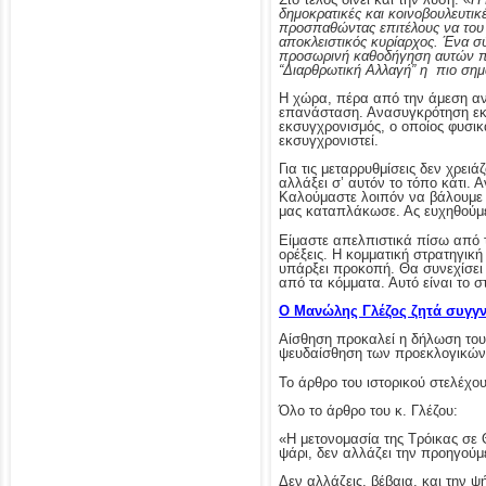
δημοκρατικές και κοινοβουλευτικ
προσπαθώντας επιτέλους να του δ
αποκλειστικός κυρίαρχος. Ένα σ
προσωρινή καθοδήγηση αυτών που 
“Διαρθρωτική Αλλαγή” η πιο σημ
Η χώρα, πέρα από την άμεση αντι
επανάσταση. Ανασυγκρότηση εκ 
εκσυγχρονισμός, ο οποίος φυσικά
εκσυγχρονιστεί.
Για τις μεταρρυθμίσεις δεν χρει
αλλάξει σ’ αυτόν το τόπο κάτι. 
Καλούμαστε λοιπόν να βάλουμε 
μας καταπλάκωσε. Ας ευχηθούμε
Είμαστε απελπιστικά πίσω από τ
ορέξεις. Η κομματική στρατηγικ
υπάρξει προκοπή. Θα συνεχίσει 
από τα κόμματα. Αυτό είναι το σ
Ο Μανώλης Γλέζος ζητά συγγν
Αίσθηση προκαλεί η δήλωση του
ψευδαίσθηση των προεκλογικών
Το άρθρο του ιστορικού στελέχο
Όλο το άρθρο του κ. Γλέζου:
«Η μετονομασία της Τρόικας σε 
ψάρι, δεν αλλάζει την προηγού
Δεν αλλάζεις, βέβαια, και την ψ