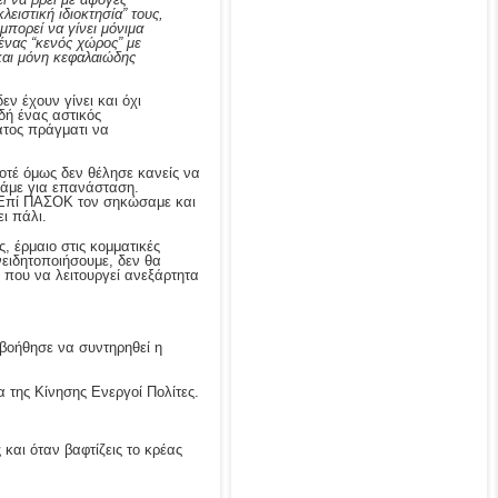
ειστική ιδιοκτησία” τους,
πορεί να γίνει μόνιμα
ένας “κενός χώρος” με
 και μόνη κεφαλαιώδης
ν έχουν γίνει και όχι
δή ένας αστικός
ράτος πράγματι να
Ποτέ όμως δεν θέλησε κανείς να
ιλάμε για επανάσταση.
 Επί ΠΑΣΟΚ τον σηκώσαμε και
ι πάλι.
, έρμαιο στις κομματικές
νειδητοποιήσουμε, δεν θα
 που να λειτουργεί ανεξάρτητα
βοήθησε να συντηρηθεί η
 της Κίνησης Ενεργοί Πολίτες.
και όταν βαφτίζεις το κρέας