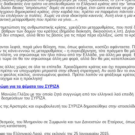
ές διαδικασίες ένα τρόπο να απελευθερώσει το Ελληνικό κράτος από την “αποκλ
ώσει δίκαιες “απρόσωπες” δομές σε κοινό κτήμα, έτσι ώστε κανένας να μην μ
ύγχρονο δημοκρατικό κράτος, στην καρδιά του, πρέπει να παραμένει πάντοτε 
επιλέγουν οι πολίτες. Χωρίς να είναι ιδιοκτησία κανενός. Αυτή είναι η μία
αντική μεταρρύθμιση που πρέπει να γίνει…».
μετώπιση της ανθρωπιστικής κρίσης, χρειάζεται μεταρρυθμίσεις, που ποτέ δε
βάθρων των δομών του κράτους (δημόσια διοίκηση, δικαιοσύνη κ.λπ). Δηλα
 δεν επαρκεί, αλλά θέτει τις βάσεις για τις πάρα πέρα εξελίξεις, ώστε το κ
άζονται λεφτά, παρά μόνο θέληση, που, όπως φαίνεται, κοστίζει αφάνταστα. 
Αν τις κάνει-εννοώ τις μεταρρυθμίσεις – η συγκυβέρνηση, τότε πράγματι θα μ
πλάτη, να σηκώσουμε τον ήλιο πάνω από την Ελλάδα, για άλλη μια φορά.
 τώρα ότι θα τον σηκώσουμε άλλη μια φορά, αλλά δεν θα μας καταπλακώσε
ις άλλες χώρες σε όλα τα επίπεδα. Χρειαζόμαστε κράτος και όχι παρακράτος
ή πρέπει να υποχωρήσει μπροστά στην εθνική στρατηγική. Αν αυτό δεν το συ
ο φαύλος κύκλος, ανανεωμένος φυσικά. Πρέπει λοιπόν να φτιάξουμε κράτος
τοίχημα και η πρόκληση!
ώμη για τα ψέματα του ΣΥΡΙΖΑ
 Μανώλη Γλέζου με την οποία ζητά συγγνώμη από τον ελληνικό λαό επειδή 
 δεσμεύσεων του ΣΥΡΙΖΑ.
υς της Αριστεράς και ευρωβουλευτή του ΣΥΡΙΖΑ δημοσιεύθηκε στην ιστοσελίδα
Θεσμούς, του Μνημονίου σε Συμφωνία και των Δανειστών σε Εταίρους, όπως 
μενη κατάσταση.
ήφο του Ελληνικού Λαού, στις εκλογές της 25 Ιανουαρίου 2015.