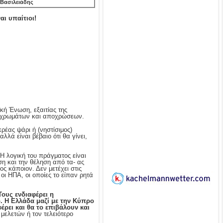
 Βασιλειάδης
ι υπαίτιοι!
ή Ένωση, εξαιτίας της
ων χρωμάτων και αποχρώσεων.
κρέας ψάρι ή (νηστίσιμος)
λά είναι βέβαιο ότι θα γίνει,
Η λογική του πράγματος είναι
ση και την θέληση από τα- ας
 κάποιον. Δεν μετέχει στις
οι ΗΠΑ, οι οποίες το είπαν ρητά
Τους ενδιαφέρει η
. Η Ελλάδα μαζί με την Κύπρο
έρει και θα το επιβάλουν και
 μελετών ή τον τελειότερο