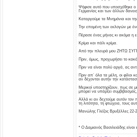
Ψήφισε αυτό που υποσχέθηκε ο Σ
Γερμανίας και των άλλων δανεισ
Καταργούμε τα Μνημόνια και την
Την επομένη των εκλογών με ένα
Πέρασε ένας μήνας κι ακόμα η ε
Κρίμα και πάλι κρίμα.
Από την πλευρά μου ΖΗΤΩ ΣΥΓΓ
Πριν, όμως, προχωρήσει το κακό
Πριν να είναι πολύ αργά, ας αν
Πριν απ΄ όλα τα μέλη, οι φίλοι
αν δέχονται αυτήν την κατάστασ
Μερικοί υποστηρίζουν, πως σε μ
μπορεί να υπάρξει συμβιβασμός,
Αλλά κι αν δεχτούμε αυτόν τον 
τη λιτότητα, τη φτώχεια, τους α
Μανώλης Γλέζος Βρυξέλλες 22-
* Ο Δαμιανός Βασιλειάδης είναι