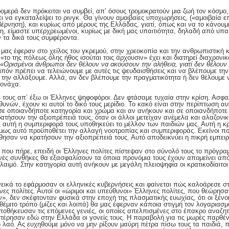
τρομερά δεν πρόκειται να συμβεί, απ’ όσους τρομοκρατούν μια ζωή τον κόσμο
ι να εγκαταλείψει το ρινγκ. Θα γίνουν αμοιβαίες υποχωρήσεις, («αμοιβαία
ρνηση), και κυρίως από μέρους της Ελλάδας, γιατί, όπως και να το κάνουμε 
ξη, είμαστε υπερχρεωμένοι, κυρίως με δική μας υπαιτιότητα, δηλαδή από υπα
ν τα δικά τους συμφέροντα.
 μας έφεραν στο χείλος του γκρεμού, στην χρεοκοπία και την ανθρωπιστική κ
«το της πόλεως όλης ήθος ισούται τοις άρχουσιν» έχει και διατηρεί διαχρονι
 «
Ορισμένοι άνθρωποι δεν θέλουν να ακούσουν την αλήθεια, γιατί δεν θέλουν
ιπόν πρέπει να τελειώνουμε με αυτές τις ψευδαισθήσεις και να βλέπουμε την
 την αλλάξουμε. Αλλά, αν δεν βλέπουμε την πραγματικότητα ή δεν θέλουμε 
μονάχα.
 τους απ’ έξω οι Έλληνες ψηφοφόροι. Δεν φτάσαμε τυχαία στην κρίση. Ασφ
υνών, έχουν κι αυτοί το δικό τους μερίδιο. Το κακό είναι στην περίπτωση αυτ
σε οποιανδήποτε κατηγορία και χρώμα και αν ανήκουν και σε οποιανδήποτε 
τήσουν την αξιοπρέπειά τους, όταν οι άλλοι μετείχαν ανέμελα και αλαζονι
τι αυτή η συμπεριφορά τους υποθηκεύει το μέλλον των παιδιών μας. Αυτή η 
 όμως αυτό προϋποθέτει την αλλαγή νοοτροπίας και συμπεριφοράς. Εκείνοι 
θησαν να κρατήσουν την αξιοπρέπειά τους. Αυτό αποδεικνύει η πικρή εμπειρ
ου πήρε, επειδή οι Έλληνες πολίτες πίστεψαν στο σύνολό τους το πρόγραμ
ινές συνθήκες θα εξασφαλίσουν τα όποια προνόμια τους έχουν απομείνει α
λαιμό. Στην κατηγορία αυτή ανήκουν με μεγάλη πλειοψηφία οι κρατικοδίαιτοι
εικά το εφάρμοσαν οι ελληνικές κυβερνήσεις και φαίνεται πώς καλοάρεσε 
ς πολίτες. Αυτοί οι «ώριμοι και υπεύθυνοι» Έλληνες πολίτες, που θεώρησαν 
», δεν σκέφτονταν φυσικά στην εποχή της πλασματικής ευωχίας, ότι οι ξένοι
θέμιτο τρόπο (μίζες και λοιπά) θα μας έφερναν κάποια στιγμή τον λογαριασμό
υποθήκευσαν τις επόμενες γενιές, οι οποίες απελπισμένες στο έπακρο αναζητ
στέρησαν εδώ στην Ελλάδα οι γονείς τους. Η παραβολή για τις μωρές παρθένε
λαό. Ας ευχηθούμε μόνο να μην ρίξουν μαύρη πέτρα πίσω τους τα παιδιά, 