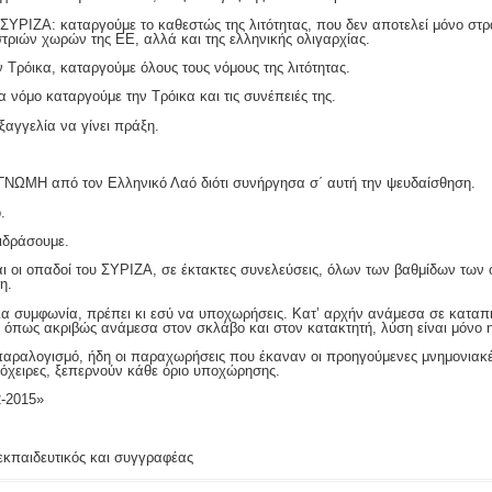
ΥΡΙΖΑ: καταργούμε το καθεστώς της λιτότητας, που δεν αποτελεί μόνο στρα
τριών χωρών της ΕΕ, αλλά και της ελληνικής ολιγαρχίας.
 Τρόικα, καταργούμε όλους τους νόμους της λιτότητας.
 νόμο καταργούμε την Τρόικα και τις συνέπειές της.
ξαγγελία να γίνει πράξη.
ΝΩΜΗ από τον Ελληνικό Λαό διότι συνήργησα σ΄ αυτή την ψευδαίσθηση.
.
τιδράσουμε.
 και οι οπαδοί του ΣΥΡΙΖΑ, σε έκτακτες συνελεύσεις, όλων των βαθμίδων τ
η.
ια συμφωνία, πρέπει κι εσύ να υποχωρήσεις. Κατ’ αρχήν ανάμεσα σε καταπι
 όπως ακριβώς ανάμεσα στον σκλάβο και στον κατακτητή, λύση είναι μόνο η
παραλογισμό, ήδη οι παραχωρήσεις που έκαναν οι προηγούμενες μνημονιακές
υτόχειρες, ξεπερνούν κάθε όριο υποχώρησης.
2-2015»
 εκπαιδευτικός και συγγραφέας