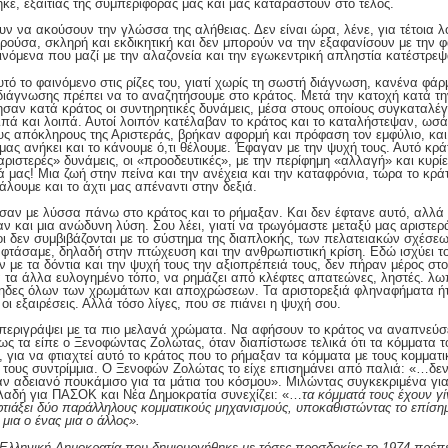
ρήκε, εξαιτίας της συμπεριφοράς μας και μας καταραστούν στο τέλος.
υν να ακούσουν την γλώσσα της αλήθειας. Δεν είναι ώρα, λένε, για τέτοια λ
αρούσα, σκληρή και εκδικητική και δεν μπορούν να την εξαφανίσουν με την φ
ινόμενα που μαζί με την αλαζονεία και την εγωκεντρική απληστία κατέστρε
τό το φαινόμενο στις ρίζες του, γιατί χωρίς τη σωστή διάγνωση, κανένα φά
 διάγνωσης πρέπει να το αναζητήσουμε στο κράτος. Μετά την κατοχή κατά τη
σαν κατά κράτος οι συντηρητικές δυνάμεις, μέσα στους οποίους συγκαταλέ
ιπά και λοιπά. Αυτοί λοιπόν κατέλαβαν το κράτος και το καταλήστεψαν, ωσά
τους απόκληρους της Αριστεράς, βρήκαν αφορμή και πρόφαση τον εμφύλιο, και
 μας ανήκει και το κάνουμε ό,τι θέλουμε. Έφαγαν με την ψυχή τους. Αυτό κρ
ριστερές» δυνάμεις, οι «προοδευτικές», με την περίφημη «αλλαγή» και κυρί
ά μας! Μια ζωή στην πείνα και την ανέχεια και την καταφρόνια, τώρα το κράτ
γάλουμε και το άχτι μας απέναντι στην δεξιά.
εσαν με λύσσα πάνω στο κράτος και το ρήμαξαν. Και δεν έφτανε αυτό, αλλά 
αν και μια ανώδυνη λύση. Σου λέει, γιατί να τρωγόμαστε μεταξύ μας αριστερά
ι δεν συμβιβάζονται με το σύστημα της διαπλοκής, των πελατειακών σχέσεω
 φτάσαμε, δηλαδή στην πτώχευση και την ανθρωπιστική κρίση. Εδώ ισχύει τ
ν με τα δόντια και την ψυχή τους την αξιοπρέπειά τους, δεν πήραν μέρος στ
ά τα άλλα ευλογημένο τόπο, να ρημάζει από κλέφτες απατεώνες, ληστές. λω
χηδες όλων των χρωμάτων και αποχρώσεων. Τα αριστορεξιά φληναφήματα ή
οι εξαιρέσεις. Αλλά τόσο λίγες, που σε πιάνει η ψυχή σου.
 περιγράψει με τα πιο μελανά χρώματα. Να αφήσουν το κράτος να αναπνεύσει
 τα είπε ο Ξενοφώντας Ζολώτας, όταν διαπίστωσε τελικά ότι τα κόμματα το 
, για να φτιαχτεί αυτό το κράτος που το ρήμαξαν τα κόμματα με τους κομματι
τους συντρίμμια. Ο Ξενοφών Ζολώτας το είχε επισημάνει από παλιά: «…δεν
αν αδειανό πουκάμισο για τα μάτια του κόσμου». Μιλώντας συγκεκριμένα γι
αδή για ΠΑΣΟΚ και Νέα Δημοκρατία συνεχίζει: «…
τα κόμματά τους έχουν γ
ιάξει δύο παράλληλους κομματικούς μηχανισμούς, υποκαθιστώντας το επίση
μια ο ένας μια ο άλλος».
Ελληνική Δημοκρατία που δημιουργήθηκε με τόσες προσδοκίες το 1974 πρέπε