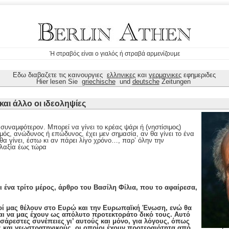
Ή στραβός είναι ο γιαλός ή στραβά αρμενίζουμε
Εδω διαβαζετε τις καινουργιες
ελληνικες
και
γερμανικες
εφημεριδες
Hier lesen Sie
griechische
und
deutsche
Zeitungen
αι άλλο οι ιδεοληψίες
 συναμφότερον. Μπορεί να γίνει το κρέας ψάρι ή (νηστίσιμος)
ός, ανώδυνος ή επώδυνος, έχει μεν σημασία, αν θα γίνει το ένα
 θα γίνει, έστω κι αν πάρει λίγο χρόνο…, παρ’ όλην την
λλαξία έως τώρα
ι ένα τρίτο μέρος, άρθρο του Βασίλη Φίλια, που το αφαίρεσα,
νοί μας θέλουν στο Ευρώ και την Ευρωπαϊκή Ένωση, ενώ θα
ι να μας έχουν ως απόλυτο προτεκτοράτο δικό τους. Αυτό
δυσάρεστες συνέπειες γι’ αυτούς και μόνο, για λόγους, όπως
 και γεωστρατηγικούς, οι οποίοι έχουν προτεραιότητα από