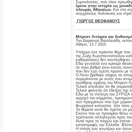
Συμπολιτείας, που τόσο προωθη
έμεινε στην ιστορία ως μοναδ
πλευράς Αθηναίων.
Και στη ση
συγχρόνους πολιτικούς και στρ
ΓΙΩΡΓΟΣ ΘΕΟΦΑΝΟΥΣ
…………………………………….
Μπρεστ Λιτόφσκ και διεθνισμ
Του Δαμιανού Βασιλειάδη, εκπα
Αθήνα, 13.7.2015
Υπάρχει ένα τεράστιο θέμα που 
της Ζωής Κωνσταντοπούλου καθώ
καθαρότητας) δεν συντάχθηκαν ο
Εδώ γεννιέται ένα κρίσιμο ιδεο
σε ποιο βαθμό είναι κανείς συνε
που δεν έχει σχέση πρώτον με τ
Ο Λένιν βρέθηκε σαφώς σε απεί
συγκρίνονται με αυτές που αντιμ
συνθήκης ειρήνης του Μπρεστ Λι
Τελικά απείλησε ότι θα παραιτηθ
Τελικά φαίνεται ότι έδειξαν τη
Εδώ με τα στελέχη του ΣΥΡΙΖΑ π
αρχηγό του κόμματος, προτιμών
των πραγμάτων που έχει χαρακτη
θεωρητικά καλούπια, τότε τόσο χ
Τα θέματα αυτά θα πρέπει να μ
Εκείνο που εκ προοιμίου θέλω να
πρέπουσα αλληλεγγύη προς τον 
Αυτά προς το παρών και έπεται 
καταστροφές την Ελλάδα. Βλέπε
Η στάση των ανωτέρω και όσων 