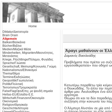
Home
Diktatur/Δικτατορία
Brain Drain
Allgemein
Balkan/Βαλκάνια
Bücher/Βιβλια
Medien/Μαζικά Μέσα
Άραγε μαθαίνουν οι Έλλ
Minderheiten, Migranten/Μειονότητες,
Δαμιανός Βασιλειάδης
Μετανάστες
Kriege, Flüchtlinge/Πόλεμοι, Φυγάδες
Προβλήματα που πρέπει να συζη
Sprache/Γλώσσα
εργασιοθεραπεία» που οδηγεί ω
Gesellschaft, Meinung/Κοινωνία, Γνώμη
Nationalismus/Εθνικισμοί
Thema/Θέμα
Termine/Εκδηλώσεις
Geopolitik/Γεωπολιτική
Politik/Πολιτική
Κατωτέρω παραθέτω τρία κείμεν
Terrorismus/Τρομοκρατία
ο Θουκυδίδης. Το άλλο την περ
FalseFlagOps/Επιχ. με ψευδή σημαία
άρθρο μου. Ακολούθησε ένα άλλ
Hellas-EU/Ελλάδα-Ε.Ε.
αργότερα.
Wirtschaft-Finanzen/Οικονομία-
Θεωρώ ότι και τα δύο παραδείγμ
Οικονομικά
συζήτηση στην κοινωνία του πα
Religion/Θρησκεία
Ο Άλμπερτ Αϊνστάιν σε μία από τ
Geschichte/Ιστορία
το άπειρο λέγοντας τα εξής αστε
Umwelt/Περιβάλλον