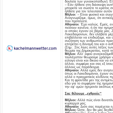
δουλεία των γυναικοπαίδων). Εί
– Εάν ήλθατε στη διάσκεψη αυτή 
μπορείτε να σώσετε το κράτος σ
ήλθατε για τον τελευταίον αυτό
Μήλιοι
: – Είναι φυσικό και συ
Αναγνωρίζομε, όμως, ότι αντικε
που προτείνετε.
Αθηναίοι
: Έχει καλώς. Εμείς, ε
πείσουν κανένα, ή ότι την ηγεμ
οι οποίες έγιναν εις βάρος μας. 
Λακεδαιμονίων, δεν ελάβατε μέρ
επιβάλλεται να επιδιώξομε, και 
συζήτηση των ανθρωπίνων πραγμάτ
επιτρέπει η δύναμή του και ο ασ
(Σημ.: Στις λίγες αυτές λέξεις 
θεωρία της Δημοκρατίας, κατά τη
Μήλιοι
: Αλλ‘ αφού αναγκαζόμεθα
τουλάχιστον θεωρούμε χρήσιμο ν
εύλογο είναι και δίκαιο και να 
άλλου, συμφέρει και σας εξ ίσου
άλλους ως παράδειγμα.
Αθηναίοι
: Αλλά εμείς δεν ανησυ
όπως οι Λακεδαιμόνιοι, έχουν σ
αλλά ο πραγματικός κίνδυνος π
Και τη φροντίδα μεν της αντιμετ
εδώ για το συμφέρον της ηγεμονί
την εφ‘ υμών ηγεμονία ακόπως κ
Σας θέλουμε „εχθρούς“
Μήλιοι:
Αλλά πώς είναι δυνατόν 
κυρίαρχοί μας;
Αθηναίοι
: Διότι σας παρέχεται 
Μήλιοι:
Ώστε, δεν θα μας δεχθείτ