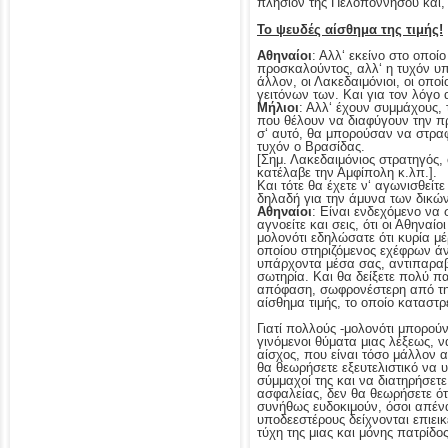
πλησίον της Πελοποννήσου και, 
Το ψευδές αίσθημα της τιμής!
Αθηναίοι
: Αλλ‘ εκείνο στο οποί
προσκαλούντος, αλλ‘ η τυχόν υ
άλλον, οι Λακεδαιμόνιοι, οι οπ
γειτόνων των. Και για τον λόγο 
Μήλιοι
: Αλλ‘ έχουν συμμάχους, 
που θέλουν να διαφύγουν την π
σ‘ αυτό, θα μπορούσαν να στρα
τυχόν ο Βρασίδας.
[Σημ. Λακεδαιμόνιος στρατηγός,
κατέλαβε την Αμφίπολη κ.λπ.].
Και τότε θα έχετε ν‘ αγωνισθεί
δηλαδή για την άμυνα των δικών
Αθηναίοι
: Είναι ενδεχόμενο να 
αγνοείτε και σεις, ότι οι Αθηνα
μολονότι εδηλώσατε ότι κυρία μέ
οποίου στηριζόμενος εχέφρων άνθ
υπάρχοντα μέσα σας, αντιπαραβα
σωτηρία. Και θα δείξετε πολύ π
απόφαση, σωφρονέστερη από την 
αίσθημα τιμής, το οποίο καταστρ
Γιατί πολλούς -μολονότι μπορού
γινόμενοι θύματα μιας λέξεως, 
αίσχος, που είναι τόσο μάλλον α
θα θεωρήσετε εξευτελιστικό να 
σύμμαχοί της και να διατηρήσετ
ασφαλείας, δεν θα θεωρήσετε ότ
συνήθως ευδοκιμούν, όσοι απέν
υποδεεστέρους δείχνονται επιεικε
τύχη της μιας και μόνης πατρίδο