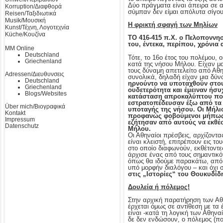
Δύο πράγματα είναι άπειρα σε α
Korruption/Διαφθορά
σύμπαν δεν είμαι απόλυτα σίγου
Reisen/Ταξιδιωτικά
Musik/Μουσική
Η φρικτή σφαγή των Μηλίων
Kunst/Τέχνη, Λογοτεχνία
Küche/Κουζίνα
ΤΟ
416-415 π.Χ
. ο Πελοποννησ
του, έντεκα, περίπου, χρόνια
MM Online
Deutschland
Τότε, το 16ο έτος του πολέμου, 
Griechenland
κατά της νήσου Μήλου. Είχαν μαζ
τους δύναμη απετελείτο από Αθην
Adressen/Διευθυνσεις
συνολικά, δηλαδή είχαν μια δύ
Deutschland
ηρνούντο να υποταχθούν στου
Griechenland
ουδετερότητα και έμειναν ήσυ
Blogs/Websites
κατάσταση απροκαλύπτου πολέμ
εστρατοπέδευσαν έξω από τα 
Über mich/Βιογραφικά
υποταγής της νήσου. Οι Μήλι
Kontakt
προφανώς φοβούμενοι μήπως 
Impressum
εζήτησαν από αυτούς να εκθέ
Datenschutz
Μήλου.
Οι Αθηναίοι πρέσβεις, αρχίζοντα
είναι κλειστή, επιτρέπουν εις τ
στο οποίο διαφωνούν, εκθέτοντε
άρχισε ένας από τους σημαντικότ
όπως θα ιδούμε παρακάτω, από τ
υπό μορφήν διαλόγου – και όχι
στις „Ιστορίες“ του Θουκυδίδ
Δουλεία ή πόλεμος!
Στην αρχική παρατήρηση των Αθη
έρχεται όμως σε αντίθεση με τα 
είναι -κατά τη λογική των Αθηνα
δε δεν ενδώσουν, ο πόλεμος (πο