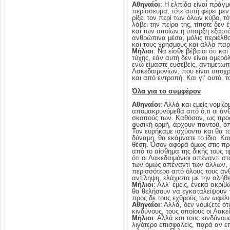
Αθηναίοι
: Η ελπίδα είναι πράγμ
περίσσευμα, τότε αυτή φέρει με
ρίξει τον περί των όλων κύβο, τ
λάβει την πείρα της, τίποτε δεν
και των οποίων η ύπαρξη εξαρτ
ανθρώπινα μέσα, μόλις περιέλθο
και τους χρησμούς και άλλα παρ
Μήλιοι
: Να είσθε βέβαιοι ότι κ
τύχης, εάν αυτή δεν είναι αμερό
ενώ είμαστε ευσεβείς, αντιμετω
Λακεδαιμονίων, που είναι υποχρ
και από εντροπή. Και γι‘ αυτό, 
Όλα για το συμφέρον
Αθηναίοι
: Αλλά και εμείς νομίζο
απομακρυνόμεθα από ό,τι οι άνθ
σκοπούς των. Καθόσον, ως προς
φυσική ορμή, άρχουν παντού, όπ
Τον ευρήκαμε ισχύοντα και θα το
δύναμη, θα εκάμνατε το ίδιο. Κα
θέση. Όσον αφορά όμως στις προ
από το αίσθημα της δικής τους τ
ότι οι Λακεδαιμόνιοι απέναντι σ
των όμως απέναντι των άλλων, μ
περισσότερο από όλους τους ανθρ
αντίληψη, ελάχιστα με την αλήθ
Μήλιοι
: Αλλ‘ εμείς, ένεκα ακρι
θα θελήσουν να εγκαταλείψουν τ
προς δε τους εχθρούς των ωφέλι
Αθηναίοι
: Αλλά, δεν νομίζετε ό
κινδύνους, τους οποίους οι Λακε
Μήλιοι
: Αλλά και τους κινδύνου
λιγότερο επισφαλείς, παρά αν 