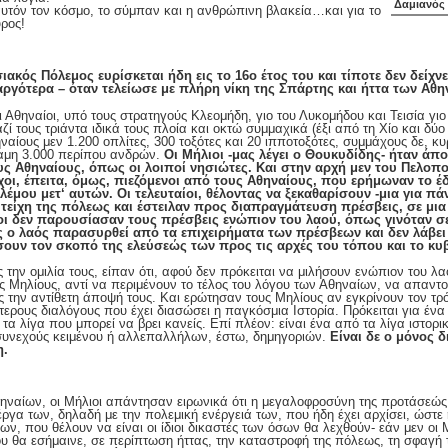
Δαμιανός
υτόν τον κόσμο, το σύμπαν και η ανθρώπινη βλακεία…και για το
ρος!
ιακός Πόλεμος ευρίσκεται ήδη εις το 16ο έτος του και τίποτε δεν δείχνε
 αργότερα – όταν τελείωσε με πλήρη νίκη της Σπάρτης και ήττα των Αθη
οι Αθηναίοι, υπό τους στρατηγούς Κλεομήδη, γιο του Λυκομήδου και Τεισία γι
ί τους τριάντα ιδικά τους πλοία και οκτώ συμμαχικά (έξι από τη Χίο και δύο
αίους μεν 1.200 οπλίτες, 300 τοξότες και 20 ιπποτοξότες, συμμάχους δε, κυ
ναμη 3.000 περίπου ανδρών.
Οι Μήλιοι -μας λέγει ο Θουκυδίδης- ήταν άπ
ς Αθηναίους, όπως οι λοιποί νησιώτες. Και στην αρχή μεν του Πελο
χοι, έπειτα, όμως, πιεζόμενοι από τους Αθηναίους, που ερήμωναν το έ
ου μετ‘ αυτών. Οι τελευταίοι, θέλοντας να ξεκαθαρίσουν -μια για πά
τείχη της πόλεως και έστειλαν προς διαπραγμάτευση πρέσβεις, σε μια
οι δεν παρουσίασαν τους πρέσβεις ενώπιον του λαού, όπως γινόταν σε
ο λαός παρασυρθεί από τα επιχειρήματα των πρέσβεων και δεν λάβε
σουν τον σκοπό της ελεύσεώς των προς τις αρχές του τόπου και το κυ
ς την ομιλία τους, είπαν ότι, αφού δεν πρόκειται να μιλήσουν ενώπιον του 
ους Μηλίους, αντί να περιμένουν το τέλος του λόγου των Αθηναίων, να απαντ
ς την αντίθετη άποψή τους. Και ερώτησαν τους Μηλίους αν εγκρίνουν τον τρ
ερους διαλόγους που έχει διασώσει η παγκόσμια Ιστορία. Πρόκειται για ένα 
α λίγα που μπορεί να βρει κανείς. Επί πλέον: είναι ένα από τα λίγα ιστορι
 συνεχούς κειμένου ή αλλεπαλλήλων, έστω, δημηγοριών.
Είναι δε ο μόνος 
η.
ναίων, οι Μήλιοι απάντησαν ειρωνικά ότι η μεγαλοφροσύνη της προτάσεώς 
έργα των, δηλαδή με την πολεμική ενέργειά των, που ήδη έχει αρχίσει, ώστε
ίων, που θέλουν να είναι οι ίδιοι δικαστές των όσων θα λεχθούν- εάν μεν οι
υ θα εσήμαινε, σε περίπτωση ήττας, την καταστροφή της πόλεως, τη σφαγή