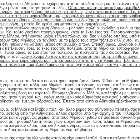
 ρεαλισμού, οι Αθηναίοι απεχώρησαν από τη συνδιάσκεψη και περίμεναν την
λίγο μόνοι τους, απήντησαν τα εξής:
„Ούτε την πρώτη απόφασή μας μεταβάλλ
τιγμών, να στερηθούμε την ελευθερία πόλεως, την οποία κατοικούμε επί επτα
 οποία, κατά θεία συγκατάβαση, μας επροφύλαξε μέχρι τώρα, και εις την βοή
ε να σωθούμε. Σας προτείνομε, όμως, να δεχθήτε τη φιλία και ουδετερότητ
ε ειρήνη, η οποία θα κριθεί συμφέρουσα για αμφοτέρους.“
ν ήταν εντελώς στερημένη βάσεως – μολονότι πολύ ριψοκίνδυνη εν όψει της
ν. Και τούτο γιατί και προηγουμένως, κατά το έκτο έτος του Πελοποννησιακο
 της Μήλου, στέλνοντας μοίρα εξήντα πλοίων και δύο χιλιάδες οπλίτες, υπό τ
ουν τους Μηλίους να ταχθούν με το μέρος τους στον πόλεμο αλλ‘ αυτοί, αν
 δεν ήθελαν να λάβουν μέρος στη συμμαχία των. Επειδή όμως, μολονότι οι Α
ι απέπλευσαν τότε, το έκτο έτος του πολέμου, από τη Μήλο και εστράφησαν 
. Τώρα όμως, το 16ο έτος του πολέμου, τα πράγματα ήταν διαφορετικά. Και
εψη, είπαν:
„Εάν κρίνομε λοιπόν από την απόφασή σας αυτή, είσθε οι μόνοι, 
λμών σας ευρισκόμενα και, παρασυρόμενοι από την επιθυμία σας, βλέπετε 
 τα πάντα εις τους Λακεδαιμονίους, και τύχη και ελπίδες, και θα χάσετε τα 
 εις το στρατόπεδο και οι στρατηγοί, αφού ήταν πλέον βέβαιο, ότι οι Μήλιο
ος γύρω από την πόλη των Μηλίων, αφού κατένειμαν το έργο μεταξύ των 
ίχος, άφησαν απόσπασμα αθηναϊκού και συμμαχικού στρατού για να πολιορκ
αλύτερο μέρος του στρατού. Επωφεληθέντες οι Μήλιοι, κατέλαβαν με νυκτερι
όπου ήταν η αγορά των, εφόνευσαν μερικούς Αθηναίους και αφού εισήγαγαν 
ησαν και έμειναν αδρανούντες. Έπειτα από αυτό οι Αθηναίοι εβελτίωσαν τη
να, οι Μήλιοι κατέλαβαν πάλι και άλλο μέρος του αθηναϊκού περιτειχίσματο
, εστάλη από την Αθήνα και άλλος στρατός υπό την αρχηγία του Φιλοκράτο
ατος και συγχρόνως μερικοί από τους Μηλίους ήλθαν σε μυστικές συνεννοήσε
μφωνοι με την αδιάλλακτη στάση των αρχόντων των. Έτσι, τελικά οι Μήλιοι
οί κατέσφαξαν όλους τους ενηλίκους άνδρες, ενώ τα γυναικόπαιδα επούλησ
ς πολίτες και εποίκισαν τη Μήλο με νέο πληθυσμό.
νίες της αρχαίας ελληνικής ιστορίας είχε συντελεσθεί. Και απετέλεσε ένα στ