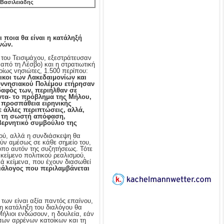
 Βασιλειάδης
ι ποια θα είναι η κατάληξή
νών.
ο του Τεισιμάχου, εξεστράτευσαν
 από τη Λέσβο) και η στρατιωτική
ρίως νησιώτες, 1.500 περίπου:
οικοι των Λακεδαιμονίων και
ποννησιακού Πολέμου ετήρησαν
δαφός των, περιήλθαν σε
ντα- το πρόβλημα της Μήλου,
 προσπάθεια ειρηνικής
 άλλες περιπτώσεις, αλλά,
ι τη σωστή απόφαση,
βερνητικό συμβούλιο της
λαού, αλλά η συνδιάσκεψη θα
ούν αμέσως σε κάθε σημείο του,
όπο αυτόν της συζητήσεως. Τότε
κείμενο πολιτικού ρεαλισμού,
κά κείμενα, που έχουν διασωθεί
διάλογος που περιλαμβάνεται
των είναι αξία παντός επαίνου,
 η κατάληξη του διαλόγου θα
 Μήλιοι ενδώσουν, η δουλεία, εάν
 των αρρένων κατοίκων και τη