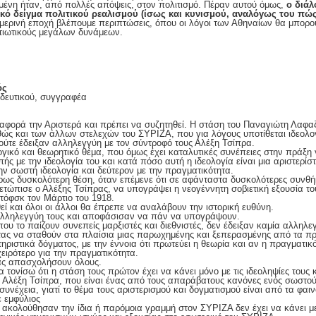
μένη ήταν, από πολλές απόψεις, στον πολιτισμό. Πέραν αυτού όμως,
ο διάλ
ικό δείγμα πολιτικού ρεαλισμού (ίσως και κυνισμού, αναλόγως του πώς 
μερινή εποχή βλέπουμε περιπτώσεις, όπου οι λόγοι των Αθηναίων θα μπορο
ατιωτικούς μεγάλων δυνάμεων.
ός
ιδευτικού, συγγραφέα
αφορά την Αριστερά και πρέπει να συζητηθεί. Η στάση του Παναγιώτη Λαφαζ
ς και των άλλων στελεχών του ΣΥΡΙΖΑ, που για λόγους υποτίθεται ιδεολογ
ύτε έδειξαν αλληλεγγύη με τον σύντροφό τους Αλέξη Τσίπρα.
λογικό και θεωρητικό θέμα, που όμως έχει καταλυτικές συνέπειες στην πράξη
πής με την ιδεολογία του και κατά πόσο αυτή η ιδεολογία είναι μια αριστερίσ
ην σωστή ιδεολογία και δεύτερον με την πραγματικότητα.
ρως δυσκολότερη θέση, όταν επέμενε ότι σε αφάνταστα δυσκολότερες συνθή
ετώπισε ο Αλέξης Τσίπρας, να υπογράψει η νεογέννητη σοβιετική εξουσία το
τόφσκ τον Μάρτιο του 1918.
εί και όλοι οι άλλοι θα έπρεπε να αναλάβουν την ιστορική ευθύνη.
ν αλληλεγγύη τους και αποφάσισαν να πάν να υπογράψουν.
ου το παίζουν συνεπείς μαρξιστές και διεθνιστές, δεν έδειξαν καμία αλληλε
τας να σταθούν στα πλαίσια μιας παρωχημένης και ξεπερασμένης από τα πρ
ριστικά δόγματος, με την έννοια ότι πρωτεύει η θεωρία και αν η πραγματικ
ειρότερο για την πραγματικότητα.
ας απασχολήσουν όλους.
 τονίσω ότι η στάση τους πρώτον έχει να κάνει μόνο με τις ιδεοληψίες τους 
Αλέξη Τσίπρα, που είναι ένας από τους απαράβατους κανόνες ενός σωστού 
συνέχεια, γιατί το θέμα τους αριστερισμού και δογματισμού είναι από τα φα
 εμφύλιος
ακολούθησαν την ίδια ή παρόμοια γραμμή στον ΣΥΡΙΖΑ δεν έχει να κάνει με