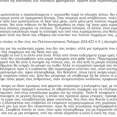
ένεκα της κοινότητος των πολιτικών φρονημάτων, είμαστε άξιοι περισσότερ
ο εμπιστεύεται ο προσκαλούμενος ν‘ αγωνισθεί παρά το πλευρόν άλλου, δεν ε
περοχή αυτού σε πραγματική δύναμη. Στην υπεροχή αυτή αποβλέπουν, πολύ
οίοι τόσο λίγο εμπιστεύονται τα δικά τους μέσα, ώστε μόνο μετά πολλών συμ
αυτόν, δεν είναι πιθανόν ότι θα διαπεραιωθούν σε νήσο, εφ‘ όσον εμείς κυρ
τους οποίους μπορούν να στείλουν. Το Κρητικό πέλαγος, εξ άλλου, είναι ευρ
ροσοχή ευκολότερη παρά τη σύλληψή των από τους κυριαρχούντες στη θάλ
φούν κατά του δικού σας εδάφους και εναντίον των λοιπών συμμάχων σας, 
 ο οποίος το 8ον έτος του Πελοποννησιακού Πολέμου (424-423 π.Χ.) εξεστράτ
τε όχι για την κατάκτηση χώρας που δεν σας ανήκει, αλλά για πράγματα που
 σας συμμάχων και της δικής σας γης.
συμβεί το ένα ή το άλλο από αυτά. Αλλά από τέτοια ενδεχόμενα έχομε εμείς 
ίοι ποτέ δεν απεσύρθησαν από καμιά πολιορκία από φόβο τρίτου. Παρατηρούμε 
ριμνά σας θα είναι η σωτηρία της πόλεώς σας, σε όλη αυτή τη μακρά συζήτησ
ρωπος θα ενόμιζε ότι μπορεί να σωθεί. Αλλά το ισχυρότατο έρεισμά σας είν
λλόμενα προς ό,τι ευρίσκεται ήδη παραταγμένο εναντίον σας, είναι ανεπα
αραλογισμό εάν, αφού αποσυρθούμε, δεν θελήσετε, όπως έχετε ακόμη καιρό,
παρούσα στάση σας. Διότι δεν μπορούμε να υποθέσομε ότι θα τείνετε το αυ
έφει τόσες φορές τους ανθρώπους, όταν αντιμετωπίζουν κινδύνους προφανείς 
ν ακόμη να ιδούν εγκαίρως πού φέρονται- παρασύρει η καλουμένη τιμή, με το
να περιπέσουν πράγματι εκουσίως σε αθεράπευτες συμφορές και να επισύρου
τιμωτικό, όσο είναι αποτέλεσμα μωρίας και όχι ατυχίας. Τούτο θ‘ αποφύγετε σ
υποκύψετε σε μεγάλη δύναμη, η οποία σας προτείνει όρους επιεικείς, προσφέ
ε τη χώρα σας, καταβάλλοντας φόρο υποτελείας. Και όταν σας δίνεται η εκλ
ι η αξιοπρέπεια σας επιβάλλει να επιμείνετε ισχυρογνωμόνως στη χειρότερη
αντι μεν των ίσων δεν υποκύπτουν, προς δε τους ανωτέρους συμπεριφέροντα
ίς. Σκεφθείτε λοιπόν εκ νέου, όταν εμείς αποσυρθούμε, και μη λησμονείτε ότι
ς σας και με μια απόφαση, από την οποία εξαρτάται η καλή ή κακή της τύχη.