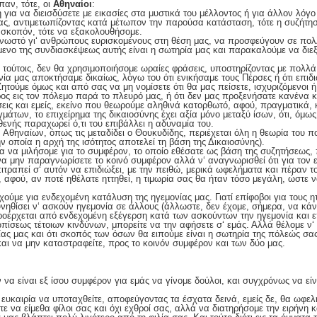
παν, τότε, οι
Αθηναίοι
:
για να διεισδύσετε με εικασίες στα μυστικά του μέλλοντος ή για άλλον λόγο 
ας, αντιμετωπίζοντας κατά μέτωπον την παρούσα κατάσταση, τότε η συζήτησ
ν σκοπόν, τότε να εξακολουθήσομε.
γγνωστό γι‘ ανθρώπους ευρισκομένους στη θέση μας, να προσφεύγουν σε πολ
ίμενο της συνδιασκέψεως αυτής είναι η σωτηρία μας και παρακαλούμε να διε
ν τούτοις, δεν θα χρησιμοποιήσομε ωραίες φράσεις, υποστηρίζοντας με πολλά
ονία μας αποκτήσαμε δικαίως, λόγω του ότι ενικήσαμε τους Πέρσες ή ότι επι
Ζητούμε όμως και από σας να μη νομίσετε ότι θα μας πείσετε, ισχυριζόμενοι ή
ος εις τον πόλεμο παρά το πλευρό μας, ή ότι δεν μας προξενήσατε κανένα κα
σεις και εμείς, εκείνο που θεωρούμε αληθινά κατορθωτό, αφού, πραγματικά, κ
ων, το επιχείρημα της δικαιοσύνης έχει αξία μόνο μεταξύ ίσων, ότι, όμως, 
θενής παραχωρεί ό,τι του επιβάλλει η αδυναμία του.
των Αθηναίων, όπως τις μεταδίδει ο Θουκυδίδης, περιέχεται όλη η θεωρία του π
ν οποία η αρχή της ισότητος αποτελεί τη βάση της Δικαιοσύνης).
 να μιλήσομε για το συμφέρον, το οποίο εθέσατε ως βάση της συζητήσεως, π
α μην παραγνωρίσετε το κοινό συμφέρον αλλά ν‘ αναγνωρισθεί ότι για τον ε
επιτραπεί σ‘ αυτόν να επιδιώξει, με την πειθώ, μερικά ωφελήματα και πέραν τ
, αφού, αν ποτέ ηθέλατε ηττηθεί, η τιμωρία σας θα ήταν τόσο μεγάλη, ώστε 
χούμε για ενδεχομένη κατάλυση της ηγεμονίας μας. Γιατί επίφοβοι για τους ητ
υνηθίσει ν‘ ασκούν ηγεμονία σε άλλους (άλλωστε, δεν έχομε, σήμερα, να κάν
ροέρχεται από ενδεχομένη εξέγερση κατά των ασκούντων την ηγεμονία και 
ωπίσεως τέτοιων κινδύνων, μπορείτε να την αφήσετε σ‘ εμάς. Αλλά θέλομε ν‘
ας μας και ότι σκοπός των όσων θα ειπούμε είναι η σωτηρία της πόλεώς σας
αι να μην καταστραφείτε, προς το κοινόν συμφέρον και των δύο μας.
να είναι εξ ίσου συμφέρον για εμάς να γίνομε δούλοι, και συγχρόνως να είν
η ευκαιρία να υποταχθείτε, αποφεύγοντας τα έσχατα δεινά, εμείς δε, θα ωφ
ε να είμεθα φίλοι σας και όχι εχθροί σας, αλλά να διατηρήσομε την ειρήνη κ