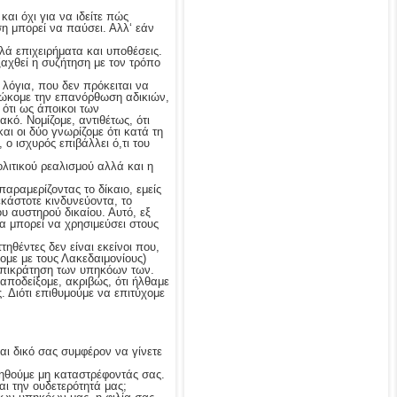
και όχι για να ιδείτε πώς
η μπορεί να παύσει. Αλλ‘ εάν
λά επιχειρήματα και υποθέσεις.
ξαχθεί η συζήτηση με τον τρόπο
 λόγια, που δεν πρόκειται να
διώκομε την επανόρθωση αδικιών,
 ότι ως άποικοι των
κό. Νομίζομε, αντιθέτως, ότι
αι οι δύο γνωρίζομε ότι κατά τη
ο ισχυρός επιβάλλει ό,τι του
ολιτικού ρεαλισμού αλλά και η
αραμερίζοντας το δίκαιο, εμείς
κάστοτε κινδυνεύοντα, το
ου αυστηρού δικαίου. Αυτό, εξ
να μπορεί να χρησιμεύσει στους
τηθέντες δεν είναι εκείνοι που,
ομε με τους Λακεδαιμονίους)
επικράτηση των υπηκόων των.
 αποδείξομε, ακριβώς, ότι ήλθαμε
. Διότι επιθυμούμε να επιτύχομε
αι δικό σας συμφέρον να γίνετε
εληθούμε μη καταστρέφοντάς σας.
αι την ουδετερότητά μας;