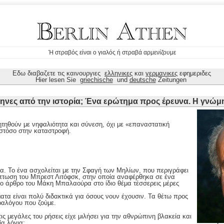
Ή στραβός είναι ο γιαλός ή στραβά αρμενίζουμε
Εδω διαβαζετε τις καινουργιες
ελληνικες
και
γερμανικες
εφημεριδες
Hier lesen Sie
griechische
und
deutsche
Zeitungen
ηνες από την ιστορία; Ένα ερώτημα προς έρευνα. Η γνώμη
τηθούν με νηφαλιότητα και σύνεση, όχι με «επαναστατική
στόσο στην καταστροφή.
α. Το ένα ασχολείται με την Σφαγή των Μηλίων, που περιγράφει
ίπτωση του Μπρεστ Λιτόφσκ, στην οποία αναφέρθηκα σε ένα
ο άρθρο του Μάκη Μπαλαούρα στο ίδιο θέμα τέσσερεις μέρες
ατα είναι πολύ διδακτικά για όσους νουν έχουσιν. Τα θέτω προς
ραλόγου που ζούμε.
ις μεγάλες του ρήσεις είχε μιλήσει για την αθνρώπινη βλακεία και
ία λόγια: