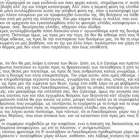
ατι παρηγοριά σε ώρα κινδύνου και όσες φορές κανείς, στηριζόμενος σ‘ αυτήν,
ν βλάβη αλλ‘ όχι και πλήρη καταστροφή. Αλλ‘ όταν η άκρατη φύση της ελπίδ
ότε μόνο αντιλαμβάνεται αυτός την αληθινή φύση της, όταν η καταστροφή έχε
 έχει πλέον απομείνει για να προφυλαχθεί εναντίον της. Μη θελήσετε να πάθε
άται από μια ροπή της πλάστιγγος. Και μην κάμετε όπως οι πολλοί, που εν
υν σε αμηχανία και εγκαταλειφθούν από τις φανερές ελπίδες καταφεύγουν σε 
όμοια, όσα, διεγείροντας ελπίδες, οδηγούν στον όλεθρο.
αι εμείς αντιλαμβανόμεθα πόσο δύσκολο είναι ν‘ αγωνισθούμε κατά της δυνά
ληπτη. Πιστεύομε όμως, ως προς μεν την τύχη, ότι δεν θα τεθούμε από τους θ
πίζομε αδίκους, ως προς δε την ανεπάρκεια των δυνάμεών μας, ότι θα τη σ
εωμένη να μας βοηθήσει, και αν όχι για άλλο λόγο, τουλάχιστον και χάρη σ
το θάρρος μας δεν είναι τόσο παράλογο, όσο ίσως υποθέτετε.
με, ότι δεν θα μας λείψει η εύνοια των θεών. Διότι, εις ό,τι ζητούμε και πράτ
ρωποι πιστεύουν εν σχέσει προς τις θρησκευτικές των πεποιθήσεις ή από τις
 τους θεούς μεν πιστεύομε, ως προς δε τους ανθρώπους καλώς γνωρίζομε, 
ου η δύναμή των είναι επικρατέστερη. Τον νόμο αυτόν, ούτε εμείς εθέσαμε, 
ν κληροδοτήσομε ισχύοντα αιωνίως, γνωρίζοντας ότι και σεις, επίσης, και κά
ι ως προς μεν την ευμένεια των θεών, έχομε έτσι κάθε λόγο να μη φοβόμαστε
σδοκίες σας για τους Λακεδαιμονίους, με βάση τις οποίες πιστεύετε ότι αυτ
ιμής, εάν μακαρίζομε την απλότητά σας, δεν ζηλεύομε, όμως την ανοησία σας
τους εαυτούς των και τους εγχωρίους θεσμούς των δείχνονται κατ‘ εξοχήν ευ
ολονότι πολλά θα είχε κανείς να ειπεί, μπορεί πολύ καλά να τα συγκεφαλαι
ώπους που γνωρίζομε, ως ταυτίζοντες το ευχάριστο με το έντιμο και το συμφ
εια ανταποκρίνεται προς τις παρούσες ανόητες ελπίδες σας σωτηρίας.
βώς του λόγου αυτού πιστεύομε, προ πάντων, ότι οι Λακεδαιμόνιοι, χάριν του 
ους Μηλίους, που είναι άποικοί των, και να καταστούν έτσι προς μεν τους 
μοι.
τι το συμφέρον συμβαδίζει με την ασφάλεια, ενώ η άσκηση της δικαιοσύνης κα
δαιμόνιοι αποφεύγουν, ως επί το πλείστον, ν‘ αντιμετωπίζουν;
ς τούτους φρονούμε ότι θ‘ αναλάβουν οι Λακεδαιμόνιοι προθυμότερα χάριν η
επρόκειτο ν‘ αναληφθούν χάριν άλλων, καθόσον, εάν λάβομε ανάγκη της συν