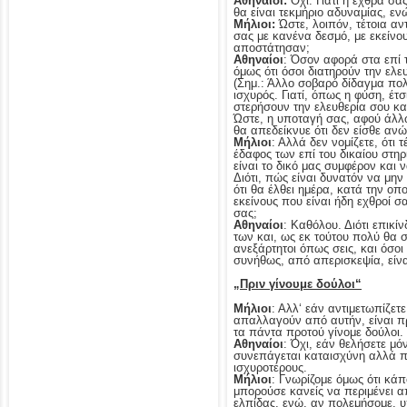
Αθηναίοι:
Όχι. Γιατί η έχθρα σα
θα είναι τεκμήριο αδυναμίας, ενώ
Μήλιοι:
Ώστε, λοιπόν, τέτοια αν
σας με κανένα δεσμό, με εκείνου
αποστάτησαν;
Αθηναίοι
: Όσον αφορά στα επί τ
όμως ότι όσοι διατηρούν την ελε
(Σημ.: Άλλο σοβαρό δίδαγμα πολι
ισχυρός. Γιατί, όπως η φύση, έτ
στερήσουν την ελευθερία σου κα
Ώστε, η υποταγή σας, αφού άλλω
θα απεδείκνυε ότι δεν είσθε ανώ
Μήλιοι
: Αλλά δεν νομίζετε, ότι 
έδαφος των επί του δικαίου στη
είναι το δικό μας συμφέρον και
Διότι, πώς είναι δυνατόν να μην
ότι θα έλθει ημέρα, κατά την οπ
εκείνους που είναι ήδη εχθροί σ
σας;
Αθηναίοι
: Καθόλου. Διότι επικί
των και, ως εκ τούτου πολύ θα σ
ανεξάρτητοι όπως σεις, και όσοι
συνήθως, από απερισκεψία, είνα
„Πριν γίνουμε δούλοι“
Μήλιοι
: Αλλ‘ εάν αντιμετωπίζετε
απαλλαγούν από αυτήν, είναι πρ
τα πάντα προτού γίνομε δούλοι.
Αθηναίοι
: Όχι, εάν θελήσετε μ
συνεπάγεται καταισχύνη αλλά πρ
ισχυροτέρους.
Μήλιοι
: Γνωρίζομε όμως ότι κάπ
μπορούσε κανείς να περιμένει α
ελπίδας, ενώ, αν πολεμήσομε, υ