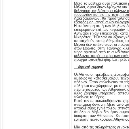
Μετά το μάθημα αυτό πολιτικού
Μήλιοι, αφού διασκέφθηκαν για 
θελήσομε, εις διάστημα ολίγων σ
τουναντίον και εις την τύχη, η
Λακεδαιμονίων, θα προσπαθήσουμ
έδαφός μας, αφού συνομολογήσομ
Η απάντηση αυτή των Μηλίων δε
επικρεμόταν επί των κεφαλών τω
Αθηναίοι είχαν επιχειρήσει κατά
Νικηράτου. Ήθελαν να εξαναγκάσ
υποταχθούν στους Αθηναίους και
Μήλιοι δεν υπέκυπταν, οι πρώτο
στον Ωρωπό, στην Τανάγρα κ.λπ
τώρα οριστικά από τη συνδιάσκ
μέλλοντα παρά τα προ των οφθα
πραγματοποιηθεί ήδη. Εστηρίξατε
…Φρικτή σφαγή
Οι Αθηναίοι πρέσβεις επέστρεψαν
αμέσως να κατασκευάζουν τείχ
πόλεων. Όταν ετελείωσαν το τε
πόλη και ανεχώρησαν, με το μεγ
περιτειχίσματος των Αθηναίων, 
άλλα χρήσιμα μπόρεσαν, απεσύρθ
τελείωσε το θέρος.
Κατά τον επακολουθήσαντα χειμώ
ανεπαρκή δύναμη. Μετά από αυτό
αποκλεισμός έγινε πλέον στενότ
ότι όλοι οι Μήλιοι δεν ήταν σύ
διάκριση των Αθηναίων. Και αυτ
έστειλαν πεντακοσίους Αθηναίου
Μία από τις σκληρότερες γενοκτο