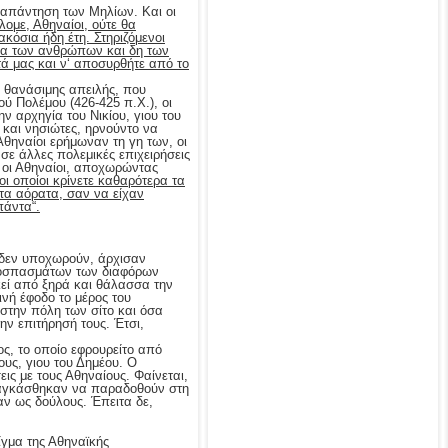
 απάντηση των Μηλίων. Και οι
ομε, Αθηναίοι, ούτε θα
κόσια ήδη έτη. Στηριζόμενοι
θεια των ανθρώπων και δη των
ά μας και ν‘ αποσυρθήτε από το
 θανάσιμης απειλής, που
ύ Πολέμου (426-425 π.Χ.), οι
ην αρχηγία του Νικίου, γιου του
 και νησιώτες, ηρνούντο να
θηναίοι ερήμωναν τη γη των, οι
σε άλλες πολεμικές επιχειρήσεις
 οι Αθηναίοι, αποχωρώντας
οι οποίοι κρίνετε καθαρότερα τα
τα αόρατα, σαν να είχαν
πάντα“.
ι δεν υποχωρούν, άρχισαν
αποσπασμάτων των διαφόρων
εί από ξηρά και θάλασσα την
νή έφοδο το μέρος του
στην πόλη των σίτο και όσα
ν επιτήρησή τους. Έτσι,
ς, το οποίο εφρουρείτο από
υς, γιου του Δημέου. Ο
ις με τους Αθηναίους. Φαίνεται,
 αναγκάσθηκαν να παραδοθούν στη
αν ως δούλους. Έπειτα δε,
ίγμα της Αθηναϊκής