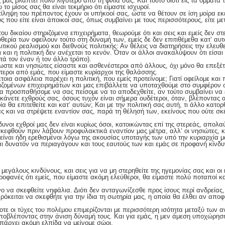
ς μας βλάπτει πολύ λιγότερο από τη φιλία σας. Και τούτο διότι εις τα όμματα
 το μίσος σας θα είναι τεκμήριο ότι είμαστε ισχυροί.
τίληψη του πρέποντος έχουν οι υπήκοοί σας, ώστε να θέτουν σε ίση μοίρα εκ
ς που είτε είναι άποικοί σας, όπως συμβαίνει με τους περισσότερους, είτε μ
ου δικαίου στηριζόμενα επιχειρήματα, θεωρούμε ότι και σεις και εμείς δεν στ
υθερία των οφείλουν τούτο στη δύναμή των, εμείς δε δεν επιτιθέμεθα κατ‘ αυ
τικού ρεαλισμού και διεθνούς πολιτικής: Αν θέλεις να διατηρήσεις την ελευθε
σι και η πολιτική δεν ανέχεται το κενόν. Όταν οι άλλοι ανακαλύψουν ότι είσ
τά τον έναν ή τον άλλο τρόπο).
στε και νησιώτες είσαστε και ασθενέστεροι από άλλους, όχι μόνο θα επεξέτε
τεροι από εμάς, που είμαστε κυρίαρχοι της θαλάσσης.
τέτοια ασφάλεια παρέχει η πολιτική, που εμείς προτείνομε; Γιατί οφείλομε κα
ριζομένων επιχειρημάτων και μας επιβάλλετε να υποταχθούμε στο συμφέρον 
 να προσπαθήσομε να σας πείσομε να το αποδεχθείτε, αν τούτο συμβαίνει να 
 κάνετε εχθρούς σας, όσους τυχόν είναι σήμερα ουδέτεροι, όταν, βλέποντας α
οία θα επιτεθείτε και κατ‘ αυτών; Και με την πολιτική σας αυτή, τι άλλο κατ
ας και να στρέψετε εναντίον σας, παρά τη θέλησή των, εκείνους που ούτε σ
νδυνοι εχθροί μας δεν είναι κυρίως όσοι, κατοικώντας επί της στερεάς, απο
κεφθούν πριν λάβουν προφυλακτικά εναντίον μας μέτρα, αλλ‘ οι νησιώτες, κα
 είναι ήδη ερεθισμένοι λόγω της ακουσίας υποταγής των υπό την κυριαρχία μ
ι δυνατόν να περιαγάγουν και τους εαυτούς των και εμάς σε προφανή κίνδυ
 μεγάλους κινδύνους, και σεις για να μη στερηθείτε της ηγεμονίας σας και οι
οφανές ότι εμείς, που είμαστε ακόμη ελεύθεροι, θα είμαστε πολύ ποταποί κ
όνο να σκεφθείτε νηφάλια. Διότι δεν ανταγωνίζεσθε προς ίσους περί ανδρεία
όκειται να σκεφθήτε για την ίδια τη σωτηρία μας, η οποία θα έλθει αν αποφ
οτε οι τύχες του πολέμου επιμερίζονται με περισσότερη ισότητα μεταξύ των
ποβλέποντας στην άνιση δύναμή τους. Και για εμάς, η μεν άμεση υποχώρησ
πάρχει ακόμη ελπίδα να μείνομε σώοι.