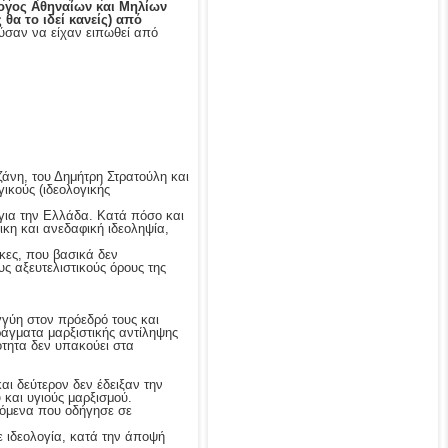
ογος Αθηναίων και Μηλίων
θα το ιδεί κανείς) από
ύσαν να είχαν ειπωθεί από
άνη, του Δημήτρη Στρατούλη και
ικούς (ιδεολογικής
 για την Ελλάδα. Κατά πόσο και
τικη και ανεδαφική ιδεοληψία,
κες, που βασικά δεν
υς αξευτελιστικούς όρους της
γγύη στον πρόεδρό τους και
άγματα μαρξιστικής αντίληψης
ότητα δεν υπακούει στα
και δεύτερον δεν έδειξαν την
και υγιούς μαρξισμού.
ινόμενα που οδήγησε σε
 ιδεολογία, κατά την άποψή