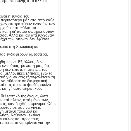
ης εμπιστοσύνης από άλλους.
ίναι η εύνοια του
 περισσότερο μάλιστα από κάθε
μάχων εκστρατεύουν εναντίον των
ιαρχούμε στη θάλασσα.
ύ και η δι‘ αυτού σωτηρία αυτών
ασσα. Αλλά και αν απετύγχαναν
μέχρι των οποίων δεν έφθασε
ευσε στη Χαλκιδική και
 σας ενδιαφέρουν αμεσότερα,
ήδη πείρα. Εξ άλλου, δεν
εν τούτοις, με λύπη μας, ότι,
η δεν είπατε τίποτε επί του
αι μελλοντικές ελπίδες, ενώ τα
ρκή για να σας εξασφαλίσουν τη
 να φθάσετε σε διαφορετική
τί σας προς το ψευδές εκείνο
και γι‘ αυτό ατιμωτικούς.
 δελεαστικό της όνομα, ώστε,
ν επί πλέον, από μόνοι των,
εις, εάν δειχθήτε φρόνιμοι. Ούτε
ροντας σε σας να γίνετε
ογή μεταξύ πολέμου και
 λύση. Καθόσον, εκείνοι
ι καλώς και προς τους
 πρόκειται να κρίνετε για την