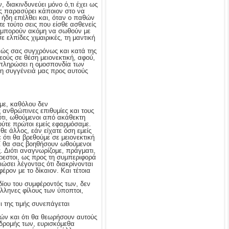
 διακινδυνεύει μόνο ό,τι έχει ως
ας παρασύρει κάποιον στο να
ι ήδη επέλθει και, όταν ο παθών
τε τούτο σεις που είσθε ασθενείς
ώ μπορούν ακόμη να σωθούν με
ελπίδες χιμαιρικές, τη μαντική
μεώς σας συγχρόνως και κατά της
εούς σε θέση μειονεκτική, αφού,
υμπληρώσει η ομοσπονδία των
τη συγγένειά μας προς αυτούς
τομε, καθόλου δεν
 ανθρώπινες επιθυμίες και τους
ότι, ωθούμενοι από ακάθεκτη
ούτε πρώτοι εμείς εφαρμόσαμε.
θε άλλος, εάν είχατε όση εμείς
 ότι θα βρεθούμε σε μειονεκτική
οί θα σας βοηθήσουν ωθούμενοι
. Διότι αναγνωρίζομε, πράγματι,
άρεστοι, ως προς τη συμπεριφορά
ώσει λέγοντας ότι διακρίνονται
έρον με το δίκαιον. Και τέτοια
ιδίου του συμφέροντός των, δεν
Έλληνες φίλους των ύποπτοι,
ι της τιμής συνεπάγεται
μών και ότι θα θεωρήσουν αυτούς
δρομής των, ευρισκόμεθα