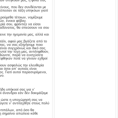
 των υπηκόων μας, η φιλία σας
είνους, που δεν συνδέονται με
ετέπεσαν σε τάξη υπηκόων γιατί
ερούμεθα τέτοιων, νομίζουμε
τών, ένεκα φόβου.
ρία σου, φρόντιζε να είσαι
αι αδύνατος, θα σπεύσουν να σου
ινε την ηγεμονία μας, αλλά και
ι πάλι, αφού μας βγάζετε από το
σας, να σας εξηγήσομε ποιο
είναι συγχρόνως και δικό σας.
υτοί την τύχη μας, αντιληφθούν,
ορθώνετε, παρά να ενισχύσετε
κέφθηκαν ποτέ να γίνουν εχθροί
λαύουν ασφαλώς την ελευθερία
ι όσοι απ‘ αυτούς είναι
ας. Γιατί αυτοί παρασυρόμενοι,
νο.
 ήδη υπήκοοί σας για ν‘
αι άνανδροι εάν δεν δοκιμάζαμε
ς, ώστε η υποχώρησή σας να
ύγετε ν‘ αντιταχθήτε στους πολύ
 αντιπάλων, από όσο θα
η σημαίνει απώλεια κάθε