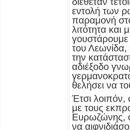
διέθεταν τέτοι
εντολή των ρ
παραμονή στ
λιτότητα και μ
γουστάρουμε 
του Λεωνίδα,
την κατάστασ
αδιέξοδο γνωρ
γερμανοκρατ
θελήσει να το
Έτσι λοιπόν,
με τους εκπ
Ευρωζώνης, ο
να αιφνιδιάσ