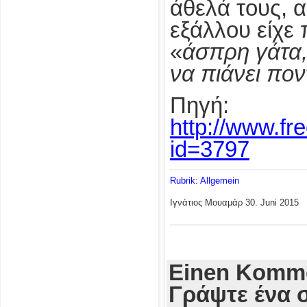
άθελά τους, α
εξάλλου είχε 
«
άσπρη γάτα,
να πιάνει πον
Πηγή:
http://www.fre
id=3797
Rubrik: Allgemein
Ιγνάτιος Μουαμάρ
30. Juni 2015
Einen Komme
Γράψτε ένα 