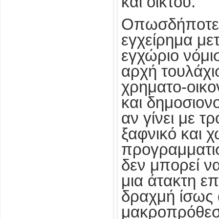
και οίκτου.
Οπωσδήποτε, 
εγχείρημα με
εγχώριο νόμι
αρχή τουλάχι
χρηματο-οικο
και δημοσιον
αν γίνει με 
ξαφνικό και 
προγραμματι
δεν μπορεί να
μια άτακτη ε
δραχμή ίσως 
μακροπρόθεσ