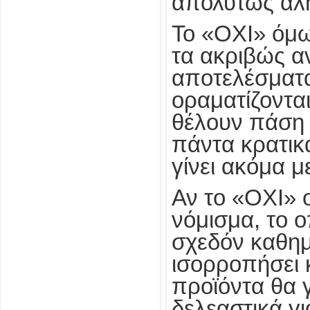
απολύτως αλ
Το «ΟΧΙ» όμω
τα ακριβώς α
αποτελέσματα 
οραματίζονται
θέλουν πάση 
πάντα κρατικά
γίνει ακόμα μ
Αν το «ΟΧΙ» 
νόμισμα, το ο
σχεδόν καθημ
ισορροπήσει 
προϊόντα θα γ
δελεαστικά γι