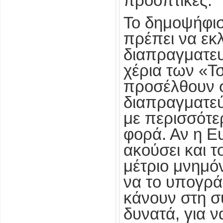
προοπτικές.
Το δημοψήφισ
πρέπει να εκ
διαπραγματευ
χέρια των «Τσ
προσέλθουν 
διαπραγματεύ
με περισσότε
φορά. Αν η 
ακούσει και τ
μέτριο μνημόν
να το υπογρά
κάνουν στη σ
δυνατά, για ν