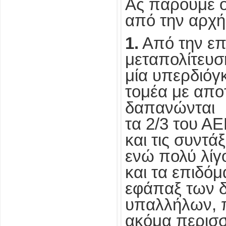
Ας πάρουμε 
από την αρχ
1.
Από την επ
μεταπολίτευσ
μία υπερδιόγ
τομέα με απο
δαπανώνται
τα 2/3 του ΑΕ
και τις συντά
ενώ πολύ λίγο
και τα επιδόμ
εφάπαξ των 
υπαλλήλων, 
ακόμα περισσ