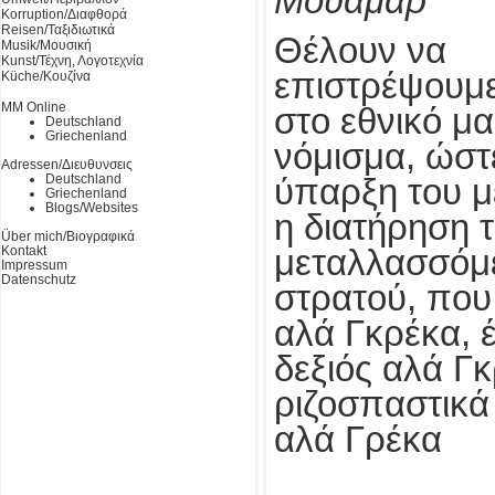
Μουαμάρ
Korruption/Διαφθορά
Reisen/Ταξιδιωτικά
Θέλουν να
Musik/Μουσική
Kunst/Τέχνη, Λογοτεχνία
επιστρέψουμ
Küche/Κουζίνα
MM Online
στο εθνικό μα
Deutschland
Griechenland
νόμισμα, ώστε
Adressen/Διευθυνσεις
Deutschland
ύπαρξη του μ
Griechenland
Blogs/Websites
η διατήρηση 
Über mich/Βιογραφικά
Kontakt
μεταλλασσόμ
Impressum
Datenschutz
στρατού, που
αλά Γκρέκα, 
δεξιός αλά Γκ
ριζοσπαστικά
αλά Γρέκα