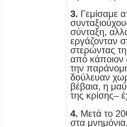
3.
Γεμίσαμε α
συνταξιούχου
σύνταξη, αλ
εργάζονταν στ
στερώντας τη
από κάποιον
την παράνομη
δούλευαν χωρ
βέβαια, η μα
της κρίσης– έ
4.
Μετά το 2
στα μνημόνια