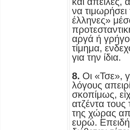
και απειλές, 
να τιμωρήσει
έλληνες» μέσ
προτεσταντικ
αργά ή γρήγορ
τίμημα, ενδε
για την ίδια.
8.
Οι «Τσε», γ
λόγους απειρί
σκοπίμως, εί
ατζέντα τους
της χώρας απ
ευρώ. Επειδή