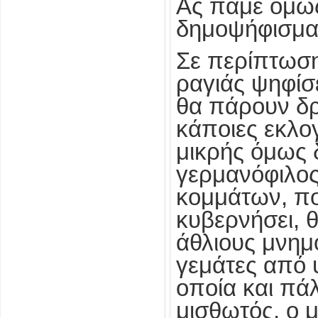
Ας πάμε όμω
δημοψήφισμα
Σε περίπτωση
ραγιάς ψηφίσε
θα πάρουν δρ
κάποιες εκλογ
μικρής όμως δ
γερμανόφιλο
κομμάτων, πο
κυβερνήσει, 
άθλιους μνημ
γεμάτες από 
οποία και πά
μισθωτός, ο μ