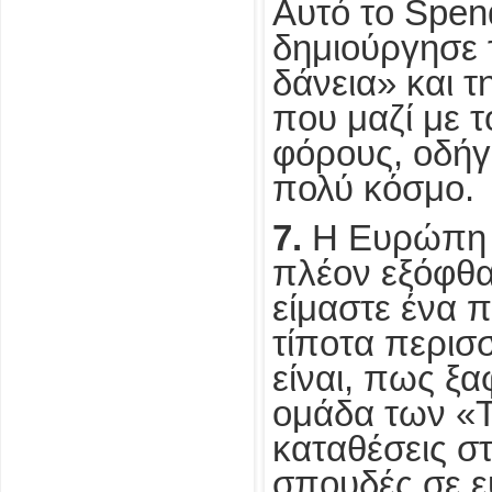
Αυτό το Spen
δημιούργησε 
δάνεια» και 
που μαζί με 
φόρους, οδήγ
πολύ κόσμο.
7.
Η Ευρώπη 
πλέον εξόφθα
είμαστε ένα 
τίποτα περισ
είναι, πως ξα
ομάδα των «Τ
καταθέσεις στ
σπουδές σε ε