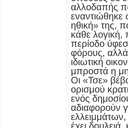
αλλοδαπής πά
εναντιώθηκε 
ηθική» της, π
κάθε λογική, π
περίοδο ύφεσ
φόρους, αλλά
ιδιωτική οικο
μπροστά η μη
Οι «Τσε» βέβα
ορισμού κρατ
ενός δημοσίο
αδιαφορούν 
ελλειμμάτων,
έχει δουλειά,