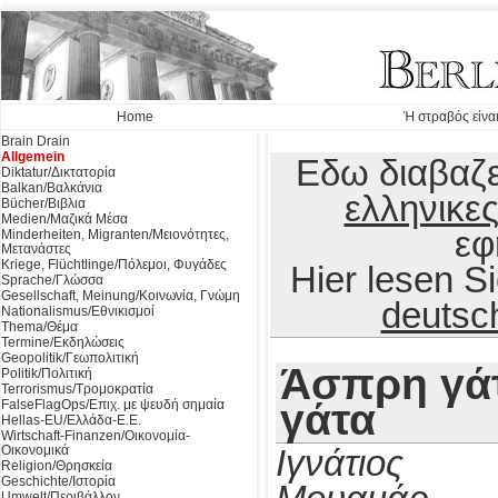
Home
Ή στραβός είναι
Brain Drain
Allgemein
Εδω διαβαζε
Diktatur/Δικτατορία
Balkan/Βαλκάνια
ελληνικε
Bücher/Βιβλια
Medien/Μαζικά Μέσα
εφ
Minderheiten, Migranten/Μειονότητες,
Μετανάστες
Kriege, Flüchtlinge/Πόλεμοι, Φυγάδες
Hier lesen 
Sprache/Γλώσσα
Gesellschaft, Meinung/Κοινωνία, Γνώμη
deutsc
Nationalismus/Εθνικισμοί
Thema/Θέμα
Termine/Εκδηλώσεις
Geopolitik/Γεωπολιτική
Άσπρη γά
Politik/Πολιτική
Terrorismus/Τρομοκρατία
γάτα
FalseFlagOps/Επιχ. με ψευδή σημαία
Hellas-EU/Ελλάδα-Ε.Ε.
Wirtschaft-Finanzen/Οικονομία-
Οικονομικά
Ιγνάτιος
Religion/Θρησκεία
Geschichte/Ιστορία
Umwelt/Περιβάλλον