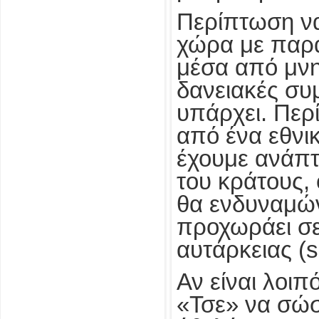
Περίπτωση να
χώρα με παρα
μέσα από μνη
δανειακές συ
υπάρχει. Περ
από ένα εθνι
έχουμε ανάπτ
του κράτους,
θα ενδυναμών
προχωράει σ
αυτάρκειας (se
Αν είναι λοιπ
«Τσε» να σώ