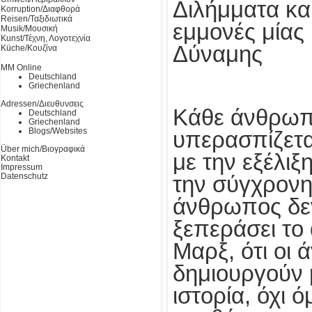
Διλήμματα κα
Korruption/Διαφθορά
Reisen/Ταξιδιωτικά
εμμονές μίας
Musik/Μουσική
Kunst/Τέχνη, Λογοτεχνία
Δύναμης
Küche/Κουζίνα
MM Online
Deutschland
Griechenland
Adressen/Διευθυνσεις
Κάθε άνθρωπο
Deutschland
Griechenland
Blogs/Websites
υπερασπίζετα
Über mich/Βιογραφικά
με την εξέλιξ
Kontakt
Impressum
Datenschutz
την σύγχρονη
άνθρωπος δεν
ξεπεράσει το
Μαρξ, ότι οι
δημιουργούν μ
ιστορία, όχι 