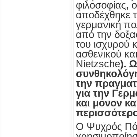
φιλοσοφίας, 
αποδέχθηκε τη
γερμανική πολ
από την δοξα
του ισχυρού κ
ασθενικού και
Nietzsche
). 
συνθηκολόγη
την πραγματ
για την Γερ
και μόνον κα
περισσότερο
Ο Ψυχρός Πόλ
χρησιμοποίησ