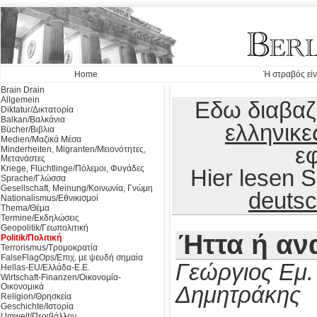
Home
Ή στραβός είν
Brain Drain
Allgemein
Εδω διαβαζε
Diktatur/Δικτατορία
Balkan/Βαλκάνια
ελληνικε
Bücher/Βιβλια
Medien/Μαζικά Μέσα
ε
Minderheiten, Migranten/Μειονότητες,
Μετανάστες
Kriege, Flüchtlinge/Πόλεμοι, Φυγάδες
Hier lesen 
Sprache/Γλώσσα
Gesellschaft, Meinung/Κοινωνία, Γνώμη
deuts
Nationalismus/Εθνικισμοί
Thema/Θέμα
Termine/Εκδηλώσεις
Geopolitik/Γεωπολιτική
Ήττα ή αν
Politik/Πολιτική
Terrorismus/Τρομοκρατία
FalseFlagOps/Επιχ. με ψευδή σημαία
Γεώργιος Εμ.
Hellas-EU/Ελλάδα-Ε.Ε.
Wirtschaft-Finanzen/Οικονομία-
Οικονομικά
Δημητράκης
Religion/Θρησκεία
Geschichte/Ιστορία
Umwelt/Περιβάλλον