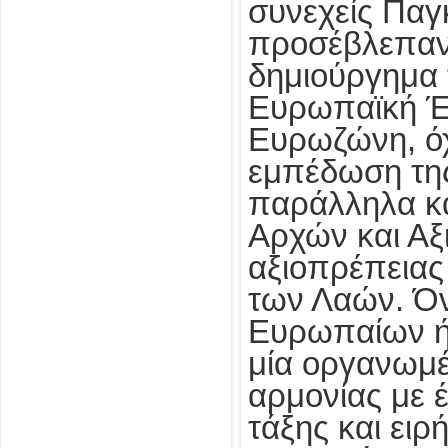
συνεχείς Παγ
προσέβλεπαν 
δημιούργημα 
Ευρωπαϊκή Έ
Ευρωζώνη, όχ
εμπέδωση της
παράλληλα κα
Αρχών και Αξι
αξιοπρέπειας
των Λαών. Όν
Ευρωπαίων ήτ
μία οργανωμέ
αρμονίας με 
τάξης και ειρ