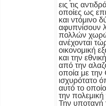
εις τις αντιδρ
οποίες ως επ
και ντόμινο δ
αφυπνίσουν λ
πολλών χωρών
ανέχονται τώ
οικονομική ε
και την εθνικ
από την αλαζ
οποία με την 
ισχυρότατο ό
αυτό το οποί
την πολεμική 
Την υποταγή