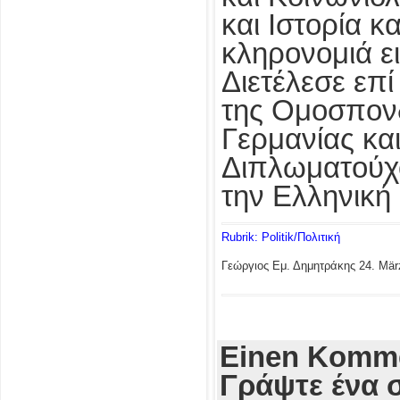
και Ιστορία κα
κληρονομιά ει
Διετέλεσε επ
της Ομοσπονδ
Γερμανίας και
Διπλωματούχο
την Ελληνική 
Rubrik: Politik/Πολιτική
Γεώργιος Εμ. Δημητράκης
24. Mär
Einen Komme
Γράψτε ένα 