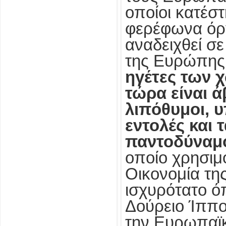
οποίοι κατέσ
φερέφωνα όργ
αναδειχθεί σ
της Ευρώπης
ηγέτες των 
τώρα είναι ά
λιπόθυμοι, υ
εντολές και 
παντοδύναμ
οποίο χρησιμ
Οικονομία τη
ισχυρότατο ό
Δούρειο Ίππο
την Ευρωπαϊ