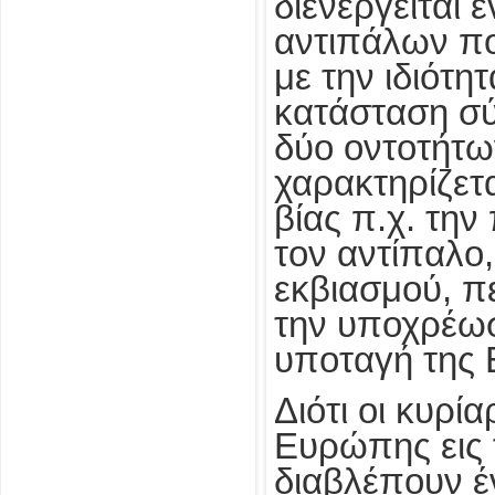
διενεργείται 
αντιπάλων πο
με την ιδιότη
κατάσταση σ
δύο οντοτήτ
χαρακτηρίζετ
βίας π.χ. τη
τον αντίπαλο,
εκβιασμού, π
την υποχρέω
υποταγή της 
Διότι οι κυρί
Ευρώπης εις 
διαβλέπουν έ