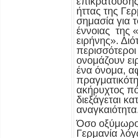
επικρατούσης
ήττας της Γερ
σημασία για τ
έννοιας της 
ειρήνης». Διό
περισσότεροι
ονομάζουν ειρ
ένα όνομα, αφ
πραγματικότη
ακήρυχτος π
διεξάγεται κα
αναγκαιότητα
Όσο οξύμωρο 
Γερμανία λόγ