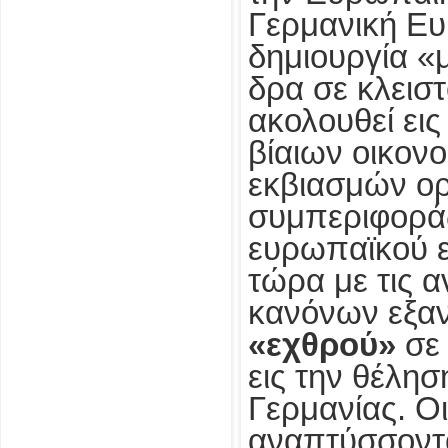
Γερμανική Ε
δημιουργία «
δρα σε κλεισ
ακολουθεί εις
βίαιων οικον
εκβιασμών ορ
συμπεριφοράς
ευρωπαϊκού ε
τώρα με τις 
κανόνων εξα
«εχθρού»
σε
εις την θέλησ
Γερμανίας. Ο
αναπτύσσονται