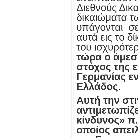
Διεθνούς Δικα
δικαιώματα 
υπάγονται σε
αυτά εις το δ
του ισχυρότε
τώρα ο άμεσ
στόχος της ε
Γερμανίας εν
Ελλάδος
.
Αυτή την στ
αντιμετωπίζε
κίνδυνος» π.
οποίος απει