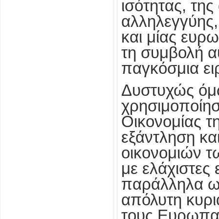
ισότητας, της
αλληλεγγύης
και μίας ευρ
τη συμβολή αυ
παγκόσμια ει
Δυστυχώς όμ
χρησιμοποίησ
Οικονομίας τη
εξάντληση κα
οικονομιών τ
με ελάχιστες 
παράλληλα ω
απόλυτη κυρι
τους Ευρωπαϊ