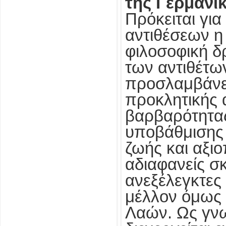
της Γερμανι
Πρόκειται γι
αντιθέσεων η
φιλοσοφική δ
των αντιθέτω
προσλαμβάνε
προκλητικής 
βαρβαρότητας
υποβάθμισης
ζωής και αξι
αδιαφανείς σ
ανεξέλεγκτες 
μέλλον όμως
Λαών. Ως γνω