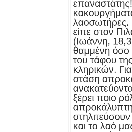
επαναστάτης!
κακουργήματα
λαοσωτήρες. Κ
είπε στον Πι
(Ιωάννη, 18,3
θαμμένη όσο γ
του τάφου τη
κληρικών. Γι
στάση απροκάλ
ανακατεύονται
ξέρει ποιο ρό
απροκάλυπτη 
στηλιτεύσουν
και το λαό μα