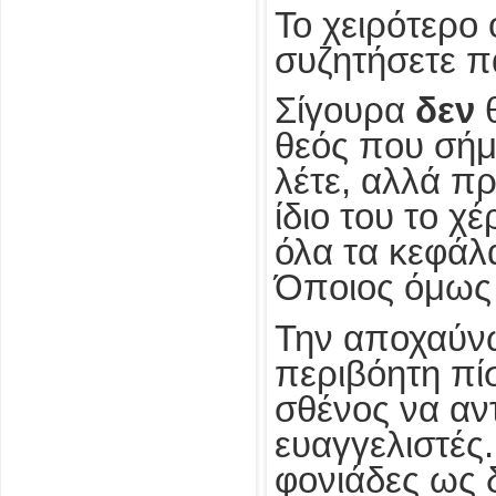
Το χειρότερο 
συζητήσετε π
Σίγουρα
δεν
θ
θεός που σήμ
λέτε, αλλά π
ίδιο του το 
όλα τα κεφάλ
Όποιος όμως 
Την αποχαύνωσ
περιβόητη πίσ
σθένος να αν
ευαγγελιστές.
φονιάδες ως δ