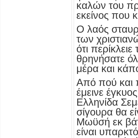
καλών του πρ
εκείνος που κ
Ο λαός σταυρώ
των χριστιανώ
ότι περίκλειε
θρηνήσατε όλ
μέρα και κάπ
Από πού και 
έμεινε έγκυος
Ελληνίδα Σεμ
σίγουρα θα εί
Μωϋσή εκ βάτ
είναι υπαρκτ