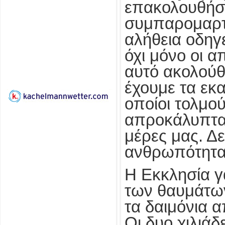
επακολουθήσε
συμπαρομαρτο
αλήθεια οδηγ
όχι μόνο οι α
αυτό ακολούθ
έχουμε τα εκα
οποίοι τολμο
απροκάλυπτα δ
μέρες μας. Δ
ανθρωπότητα
Η Εκκλησία γ
των θαυμάτων
τα δαιμόνια α
Οι δυο χιλιάδ