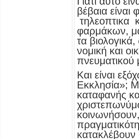
Γιατί αυτό εί
βέβαια είναι 
τηλεοπτικα κ
φαρμάκων, μα
τα βιολογικά,
νομική και ο
πνευματικού 
Και είναι εξ
Εκκλησία»; Μπ
καταφανής και
χριστεπωνύμο
κοινωνήσουν,
πραγματικότη
κατακλέβουν 