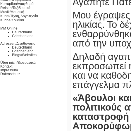
Αγαπητέ Πάτε
Korruption/Διαφθορά
Reisen/Ταξιδιωτικά
Musik/Μουσική
Μου έγραψες 
Kunst/Τέχνη, Λογοτεχνία
Küche/Κουζίνα
ηλικίας. Το δ
MM Online
ενθαρρύνθηκα
Deutschland
Griechenland
από την υποχ
Adressen/Διευθυνσεις
Deutschland
Griechenland
Δηλαδή αγαπητ
Blogs/Websites
Über mich/Βιογραφικά
εκπροσωπεί η 
Kontakt
Impressum
και να καθοδ
Datenschutz
επάγγελμα πλ
«Άβουλοι κα
πολιτικούς 
καταστροφή 
Αποκορύφωμα