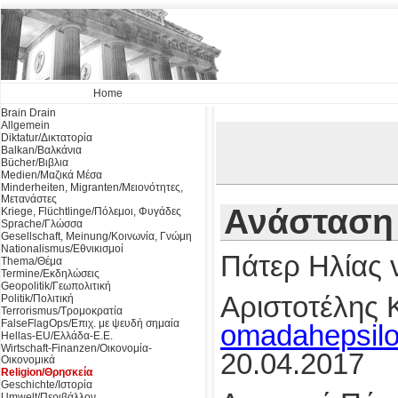
Home
Brain Drain
Allgemein
Diktatur/Δικτατορία
Balkan/Βαλκάνια
Bücher/Βιβλια
Medien/Μαζικά Μέσα
Minderheiten, Migranten/Μειονότητες,
Μετανάστες
Ανάσταση
Kriege, Flüchtlinge/Πόλεμοι, Φυγάδες
Sprache/Γλώσσα
Gesellschaft, Meinung/Κοινωνία, Γνώμη
Nationalismus/Εθνικισμοί
Πάτερ Ηλίας 
Thema/Θέμα
Termine/Εκδηλώσεις
Geopolitik/Γεωπολιτική
Αριστοτέλης 
Politik/Πολιτική
Terrorismus/Τρομοκρατία
FalseFlagOps/Επιχ. με ψευδή σημαία
omadahepsil
Hellas-EU/Ελλάδα-Ε.Ε.
Wirtschaft-Finanzen/Οικονομία-
20.04.2017
Οικονομικά
Religion/Θρησκεία
Geschichte/Ιστορία
Umwelt/Περιβάλλον