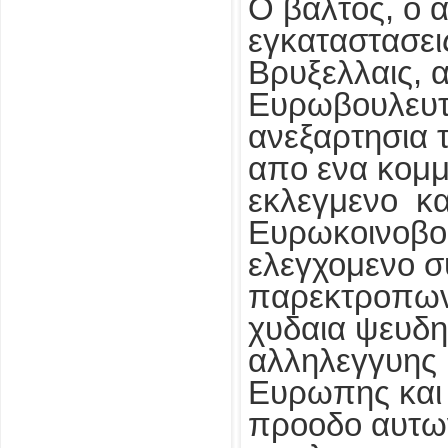
Ο βαλτος, ο 
εγκαταστασει
Βρυξελλαις, 
Ευρωβουλευτ
ανεξαρτησια 
απο ενα κομμ
εκλεγμενο κ
Ευρωκοινοβου
ελεγχομενο σ
παρεκτροπων 
χυδαια ψευδη 
αλληλεγγυης 
Ευρωπης και 
προοδο αυτων