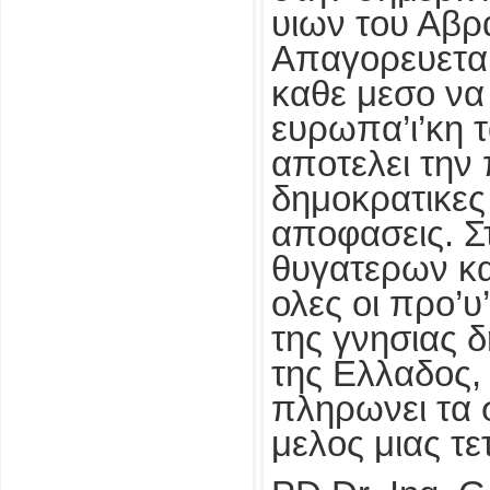
υιων του Αβρ
Απαγορευεται
καθε μεσο να
ευρωπα’ι’κη 
αποτελει την 
δημοκρατικες
αποφασεις. Σ
θυγατερων κα
ολες οι προ’υ
της γνησιας δ
της Ελλαδος,
πληρωνει τα 
μελος μιας τε