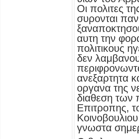
Οι πολιτες τ
συρονται παν
ξαναποκτησου
αυτη την φορ
πολιτικους ηγ
δεν λαμβανου
περιφρονωντα
ανεξαρτητα κ
οργανα της νε
διαθεση των 
Επιτροπης, τ
Κοινοβουλιου 
γνωστα σημερ