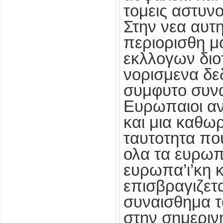
τομεις αστυνο
Στην νεα αυτη
περιορισθη μ
εκλλογων διοτ
νορισμενα δε
συμφυτο συναι
Ευρωπαιοι αν
και μια καθω
ταυτοτητα που
ολα τα ευρωπ
ευρωπα’ι’κη 
επισβραγιζετα
συναισθημα τ
στην σημεριν