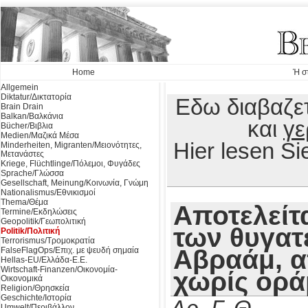
Home
Ή σ
Allgemein
Diktatur/Δικτατορία
Εδω διαβαζετ
Brain Drain
Balkan/Βαλκάνια
και
γε
Bücher/Βιβλια
Medien/Μαζικά Μέσα
Hier lesen S
Minderheiten, Migranten/Μειονότητες,
Μετανάστες
Kriege, Flüchtlinge/Πόλεμοι, Φυγάδες
Sprache/Γλώσσα
Gesellschaft, Meinung/Κοινωνία, Γνώμη
Nationalismus/Εθνικισμοί
Thema/Θέμα
Αποτελείτα
Termine/Εκδηλώσεις
Geopolitik/Γεωπολιτική
των θυγατ
Politik/Πολιτική
Terrorismus/Τρομοκρατία
Αβραάμ, α
FalseFlagOps/Επιχ. με ψευδή σημαία
Hellas-EU/Ελλάδα-Ε.Ε.
Wirtschaft-Finanzen/Οικονομία-
χωρίς ορά
Οικονομικά
Religion/Θρησκεία
Geschichte/Ιστορία
Umwelt/Περιβάλλον