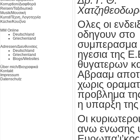
Δρ. Γ. Θ.
Korruption/Διαφθορά
Χατζηθεοδωρ
Reisen/Ταξιδιωτικά
Musik/Μουσική
Kunst/Τέχνη, Λογοτεχνία
Ολες οι ενδειξ
Küche/Κουζίνα
MM Online
οδηγουν στο
Deutschland
Griechenland
συμπερασμα ο
Adressen/Διευθυνσεις
Deutschland
ηγεσια της Ε.
Griechenland
Blogs/Websites
θυγατερων κα
Über mich/Βιογραφικά
Kontakt
Αβρααμ αποτε
Impressum
Datenschutz
χωρις οραματα
προβλημα της
η υπαρξη της
Οι κυριωτεροι
ανω ενωσης υ
Ευρωπα’ι’κος