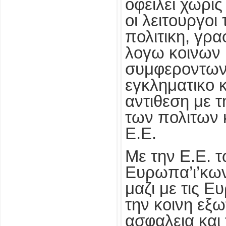
οφειλει χωρις
οι λειτουργοι
πολιτικη, γρα
λογω κοινων 
συμφεροντων
εγκληματικο 
αντιθεση με 
των πολιτων 
Ε.Ε.
Με την Ε.Ε. 
Ευρωπα’ι’κων
μαζι με τις Ε
την κοινη εξω
ασφαλεια και