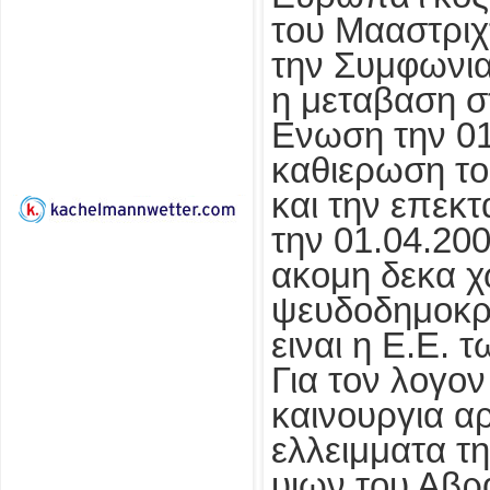
του Μααστριχ
την Συμφωνια
η μεταβαση σ
Ενωση την 01
καθιερωση το
και την επεκ
την 01.04.200
ακομη δεκα 
ψευδοδημοκρα
ειναι η Ε.Ε.
Για τον λογον
καινουργια α
ελλειμματα τ
υιων του Αβρ