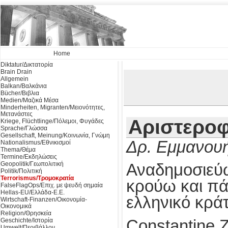
Home
Diktatur/Δικτατορία
Brain Drain
Allgemein
Balkan/Βαλκάνια
Bücher/Βιβλια
Medien/Μαζικά Μέσα
Minderheiten, Migranten/Μειονότητες,
Μετανάστες
Αριστεροφ
Kriege, Flüchtlinge/Πόλεμοι, Φυγάδες
Sprache/Γλώσσα
Gesellschaft, Meinung/Κοινωνία, Γνώμη
Δρ. Εμμανουή
Nationalismus/Εθνικισμοί
Thema/Θέμα
Termine/Εκδηλώσεις
Geopolitik/Γεωπολιτική
Αναδημοσιεύ
Politik/Πολιτική
Terrorismus/Τρομοκρατία
κρούω και πά
FalseFlagOps/Επιχ. με ψευδή σημαία
Hellas-EU/Ελλάδα-Ε.Ε.
ελληνικό κράτ
Wirtschaft-Finanzen/Οικονομία-
Οικονομικά
Religion/Θρησκεία
Constantine 
Geschichte/Ιστορία
Umwelt/Περιβάλλον