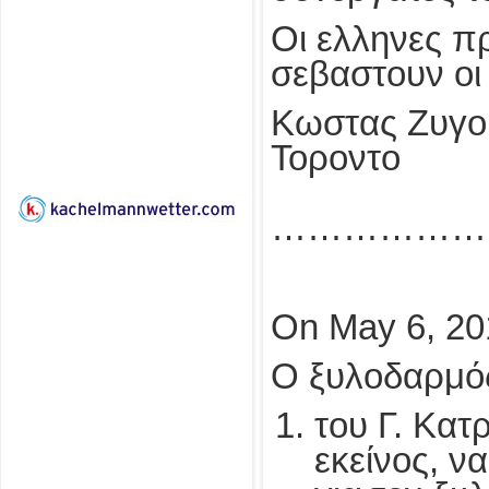
Οι ελληνες π
σεβαστουν οι
Κωστας Ζυγο
Τ
………………
On May 6, 20
Ο ξυλοδαρμός
του Γ. Κα
εκείνος, ν