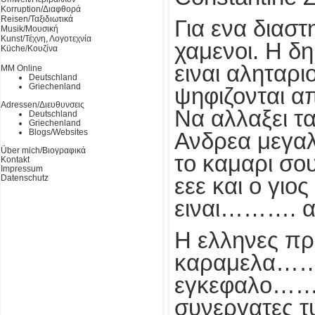
Korruption/Διαφθορά
Reisen/Ταξιδιωτικά
Για ενα διασ
Musik/Μουσική
Kunst/Τέχνη, Λογοτεχνία
χαμενοι. Η δη
Küche/Κουζίνα
ειναι αληταρ
MM Online
Deutschland
Griechenland
ψηφιζονται α
Adressen/Διευθυνσεις
Να αλλαξει τα
Deutschland
Griechenland
Blogs/Websites
Ανδρεα μεγαλ
Über mich/Βιογραφικά
το καμαρι σο
Kontakt
Impressum
Datenschutz
εεε και ο γι
ειναι………. α
Η ελληνες πρ
καραμελα……. ε
εγκεφαλο……… 
συνεργατες τ