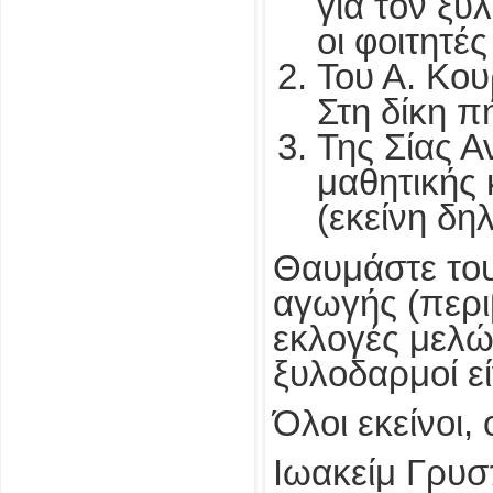
για τον ξυ
οι φοιτητέ
Του Α. Κου
Στη δίκη π
Της Σίας Α
μαθητικής 
(εκείνη δ
Θαυμάστε τους
αγωγής (περι
εκλογές μελώ
ξυλοδαρμοί εί
Όλοι εκείνοι,
Ιωακείμ Γρυ