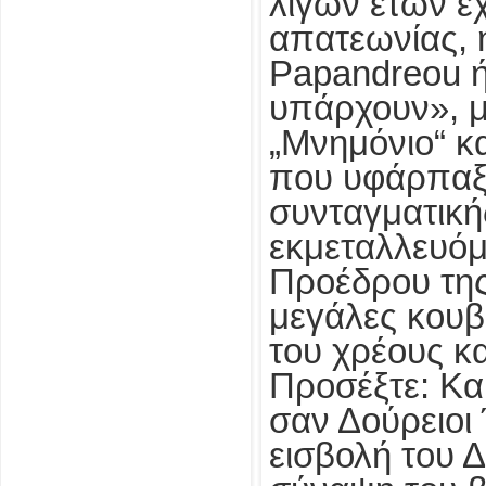
λίγων ετών έ
απατεωνίας, 
Papandreou ή
υπάρχουν», μ
„Μνημόνιο“ κα
που υφάρπαξε
συνταγματική
εκμεταλλευόμ
Προέδρου της
μεγάλες κουβ
του χρέους κ
Προσέξτε: Κα
σαν Δούρειοι 
εισβολή του 