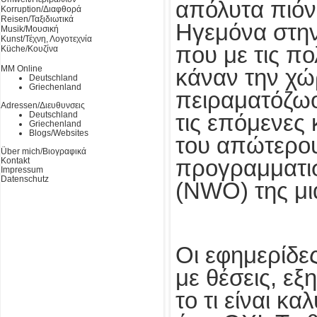
απόλυτα πιόν
Korruption/Διαφθορά
Reisen/Ταξιδιωτικά
Ηγεμόνα στη
Musik/Μουσική
Kunst/Τέχνη, Λογοτεχνία
που με τις πο
Küche/Κουζίνα
MM Online
κάναν την χώ
Deutschland
Griechenland
πειραματόζωο
Adressen/Διευθυνσεις
Deutschland
τις επόμενες 
Griechenland
Blogs/Websites
του απώτερου
Über mich/Βιογραφικά
Kontakt
προγραμματι
Impressum
Datenschutz
(NWO) της μι
Οι εφημερίδες
με θέσεις, εξ
το τι είναι κ