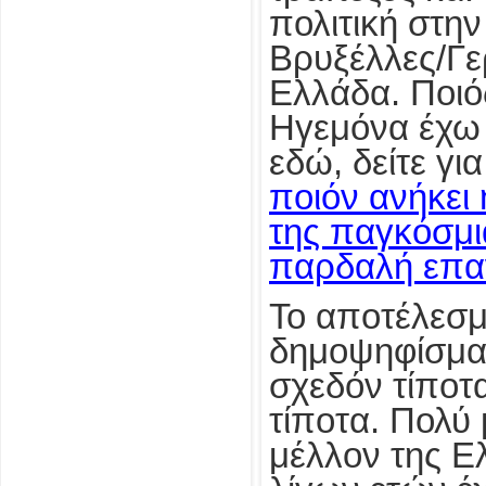
πολιτική στη
Βρυξέλλες/Γε
Ελλάδα. Ποιό
Ηγεμόνα έχω 
εδώ, δείτε γι
ποιόν ανήκει 
της παγκόσμι
παρδαλή επα
Το αποτέλεσμ
δημοψηφίσματ
σχεδόν τίποτα,
τίποτα. Πολύ
μέλλον της Ελ