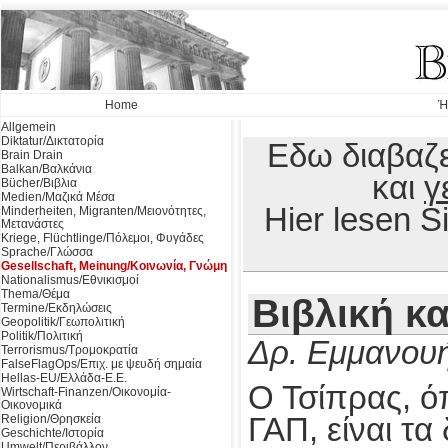
Home
Ή
Allgemein
Diktatur/Δικτατορία
Εδω διαβαζε
Brain Drain
Balkan/Βαλκάνια
και
γ
Bücher/Βιβλια
Medien/Μαζικά Μέσα
Hier lesen 
Minderheiten, Migranten/Μειονότητες,
Μετανάστες
Kriege, Flüchtlinge/Πόλεμοι, Φυγάδες
Sprache/Γλώσσα
Gesellschaft, Meinung/Κοινωνία, Γνώμη
Nationalismus/Εθνικισμοί
Thema/Θέμα
Βιβλική κ
Termine/Εκδηλώσεις
Geopolitik/Γεωπολιτική
Politik/Πολιτική
Δρ. Εμμανουή
Terrorismus/Τρομοκρατία
FalseFlagOps/Επιχ. με ψευδή σημαία
Hellas-EU/Ελλάδα-Ε.Ε.
Ο Τσίπρας, ό
Wirtschaft-Finanzen/Οικονομία-
Οικονομικά
Religion/Θρησκεία
ΓΑΠ, είναι τα
Geschichte/Ιστορία
Umwelt/Περιβάλλον