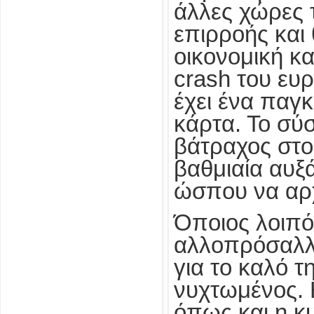
άλλες χώρες 
επιρροής και 
οικονομική κα
crash του ευ
έχει ένα παγκ
κάρτα. Το σύ
βάτραχος στο
βαθμιαία αυξ
ώσπου να αρχ
Όποιος λοιπόν
αλλοπρόσαλλ
για το καλό τ
νυχτωμένος. 
όπως και η κ