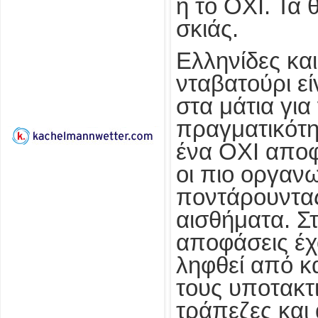
ή το ΟΧΙ. Τα
σκιάς.
Ελληνίδες κα
νταβατούρι εί
στα μάτια για
πραγματικότη
ένα ΟΧΙ αποφ
οι πιο οργανω
ποντάρουντας
αισθήματα. Σ
αποφάσεις έχ
ληφθεί από κ
τους υποτακτι
τράπεζες και 