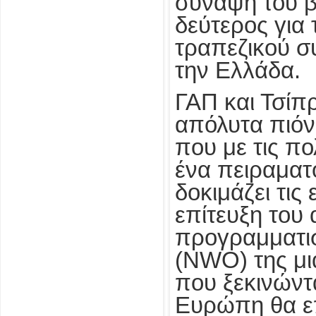
σύναψη του β
δεύτερος για
τραπεζικού σ
την Ελλάδα.
ΓΑΠ και Τσίπρ
απόλυτα πιόν
που με τις πο
ένα πειραματ
δοκιμάζει τις
επίτευξη του
προγραμματι
(NWO) της μι
που ξεκινώντ
Ευρώπη θα επε