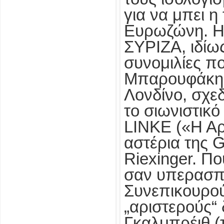
για να μπει η
Ευρωζώνη. Η 
ΣΥΡΙΖΑ, ιδίως
συνομιλίες π
Μπαρουφάκης 
Λονδίνο, σχεδ
το σιωνιστικ
LINKE («Η Αρι
αστέρια της 
Riexinger. Π
σαν υπερασπι
Συνεπικουρού
„αριστερούς“
Γκαλμπρέιθ 