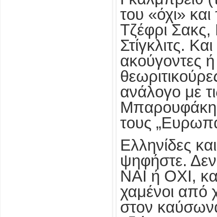
του «όχι» και
Τζέφρι Σακς,
Στίγκλιτς. Κα
ακούγοντες ή
θεωριτικούρες
ανάλογο με τι
Μπαρουφάκη κ
τους „Ευρωπα
Ελληνίδες και
ψηφήστε. Δεν
ΝΑΙ ή ΟΧΙ, κα
χαμένοι από χ
στον καύσωνα