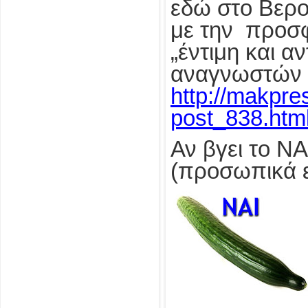
εδώ στο Βερο
με την προσφ
„έντιμη και α
αναγνωστών τ
http://makpre
post_838.html
Αν βγει το Ν
(προσωπικά ε