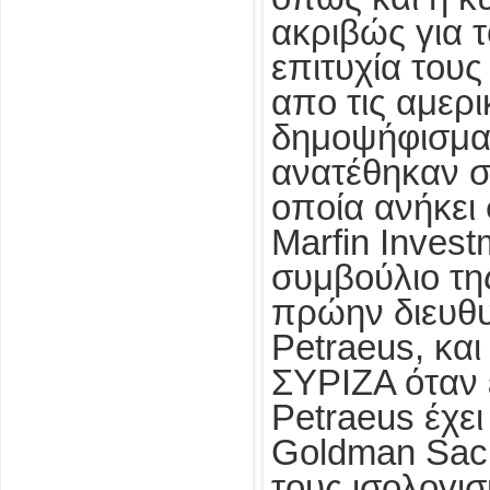
ακριβώς για τ
επιτυχία τους
απο τις αμερ
δημοψήφισμα 
ανατέθηκαν στ
οποία ανήκει
Marfin Invest
συμβούλιο τη
πρώην διευθυ
Petraeus, και
ΣΥΡΙΖΑ όταν 
Petraeus έχει
Goldman Sach
τους ισολογισ