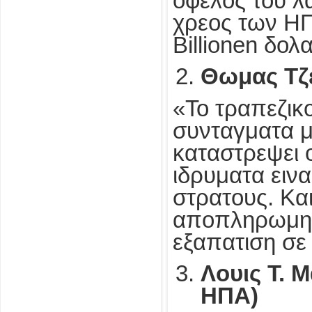
οφελος του λ
χρεος των ΗΠ
Billionen δολ
Θωμας Τζ
«Το τραπεζικ
συνταγματα μ
καταστρεψει 
ιδρυματα ειν
στρατους. Κα
αποπληρωμη 
εξαπατιση σε
Λουις Τ. 
ΗΠΑ)