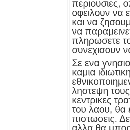
περιουσιες, ο
οφειλουν να ε
και να ζησου
να παραμεινε
πληρωσετε το
συνεχισουν ν
Σε ενα γνησι
καμια ιδιωτικ
εθνικοποιημε
ληστεψη τους
κεντρικες τρ
του λαου, θα 
πιστωσεις. Δ
αλλα θα μπορ