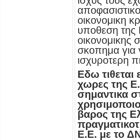
ισχυς τους ε
αποφασιστικο
οικονομικη κρ
υποθεση της 
οικονομικης σω
σκοπημα για 
ισχυροτερη π
Εδω τιθεται
χωρες της Ε
σημαντικα στ
χρησιμοποιο
βαρος της Ε
πραγματικοτ
Ε.Ε. με το Δ