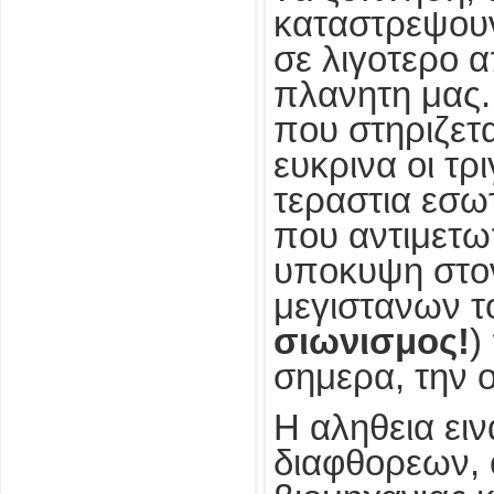
καταστρεψουν
σε λιγοτερο α
πλανητη μας.
που στηριζετα
ευκρινα οι τρ
τεραστια εσω
που αντιμετωπ
υποκυψη στον
μεγιστανων τ
σιωνισμος!
)
σημερα, την ο
Η αληθεια ει
διαφθορεων, 