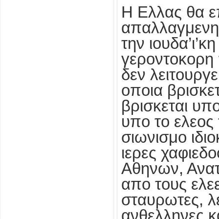
Η Ελλας θα επ
απαλλαγμενη
την ιουδα’ι’
γεροντοκορη 
δεν λειτουργε
οποια βρισκε
βρισκεται υπο
υπο το ελεος 
σιωνισμο ιδι
ιερες χαφιεδο
Αθηνων, Ανατ
απο τους ελε
σταυρωτες, 
ανθελληνες κ