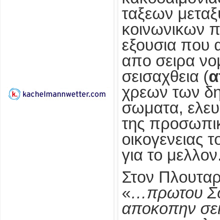
ταξεων μεταξ
κοινωνικων π
εξουσια που α
απο σειρα νο
σεισαχθεια (
α
χρεων των δη
σωματα, ελε
της προσωπικ
οικογενειας 
για το μελλον
Στον Πλουταρ
«
…πρωτου Σο
αποκοπην σει