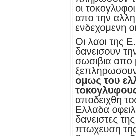
οι τοκογλυφο
απο την αλλη
ενδεχομενη ο
Οι λαοι της Ε
δανεισουν τη
σωσιβια απο 
ξεπληρωσουν 
ομως του ελ
τοκογλυφους 
αποδειχθη τοσ
Ελλαδα οφειλ
δανειστες τη
πτωχευση της 