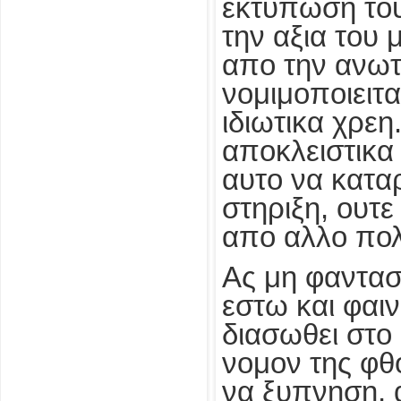
εκτυπωση του
την αξια του
απο την ανωτ
νομιμοποιειτ
ιδιωτικα χρεη
αποκλειστικα
αυτο να καταρ
στηριξη, ουτ
απο αλλο πολ
Ας μη φαντασ
εστω και φαιν
διασωθει στο
νομον της φθ
να ξυπνηση, 