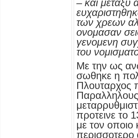
– και μεταξυ 
ευχαριστηθηκ
των χρεων αλ
ονομασαν σει
γενομενη συγ
του νομισματ
Με την ως αν
σωθηκε η πολ
Πλουταρχος π
Παραλληλους 
μεταρρυθμιστε
προτεινε το 
με τον οποιο 
περισσοτερο 