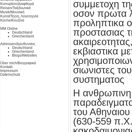
συμμετοχη τη
Korruption/Διαφθορά
Reisen/Ταξιδιωτικά
οσον πρωτα 
Musik/Μουσική
Kunst/Τέχνη, Λογοτεχνία
προληπτικα ο
Küche/Κουζίνα
MM Online
προστασιας τη
Deutschland
Griechenland
ακαιρεοτητας,
Adressen/Διευθυνσεις
Deutschland
εκβιαστικα μ
Griechenland
Blogs/Websites
χρησιμοποιων
Über mich/Βιογραφικά
Kontakt
σιωνιστες το
Impressum
Datenschutz
συστηματος
Η ανθρωπινη 
παραδειγματ
του Αθηναιου
(630-559 π.Χ.
κακοδαιμονια