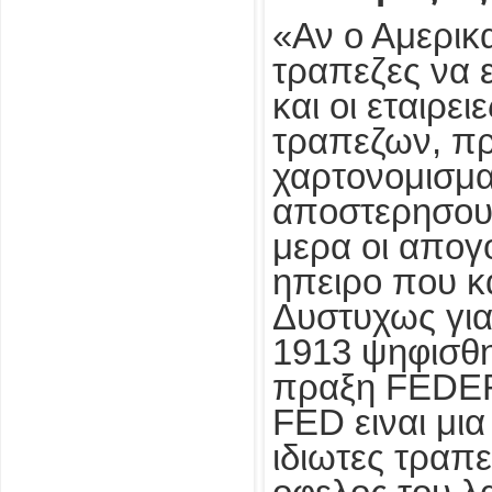
«Αν ο Αμερικα
τραπεζες να 
και οι εταιρε
τραπεζων, πρ
χαρτονομισμα
αποστερησουν
μερα οι απογ
ηπειρο που κ
Δυστυχως για
1913 ψηφισθη
πραξη FEDER
FED ειναι μια
ιδιωτες τραπε