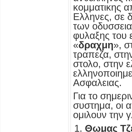
κομματικης α
Ελληνες, σε 
των οδυσσεια
φυλαξης του 
«
δραχμη
», σ
τραπεζα, στη
στολο, στην ε
ελληνοποιημε
Ασφαλειας.
Για το σημερ
συστημα, οι 
ομιλουν την 
Θωμας Τζ