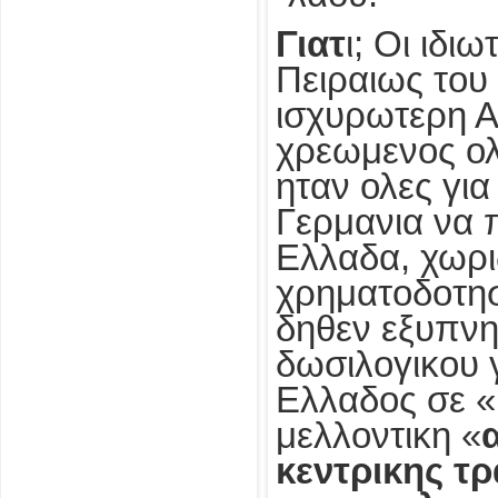
Γιατ
ι; Οι ιδι
Πειραιως του
ισχυρωτερη Α
χρεωμενος ολ
ηταν ολες για
Γερμανια να 
Ελλαδα, χωρις
χρηματοδοτησ
δηθεν εξυπνη
δωσιλογικου 
Ελλαδος σε «
μελλοντικη «
κεντρικης τ