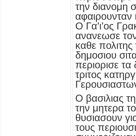
την διανομη 
αφαιρουνταν 
Ο Γα’ι’ος Γρ
ανανεωσε τον
καθε πολιτης
δημοσιου σιτα
περιορισε τα 
τριτος κατηργ
Γερουσιαστω
Ο βασιλιας τη
την μητερα το
θυσιασουν γι
τους περιουσ