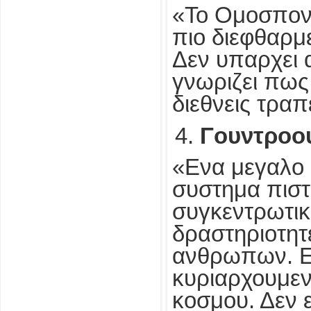
«Το Ομοσπονδ
πιο διεφθαρμ
Δεν υπαρχει 
γνωριζει πως 
διεθνεις τραπ
Γουντροου
«Ενα μεγαλο 
συστημα πιστ
συγκεντρωτικ
δραστηριοτητ
ανθρωπων. Εχ
κυριαρχουμεν
κοσμου. Δεν 