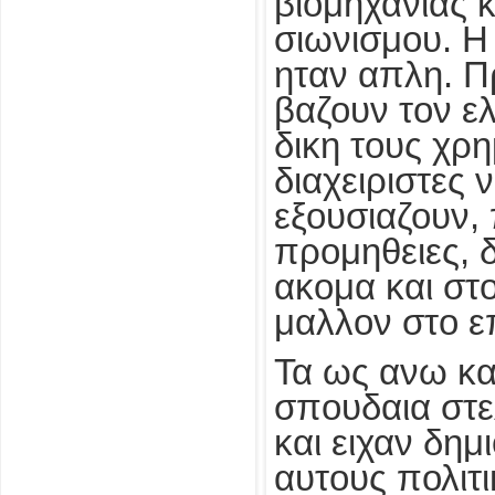
βιομηχανιας 
σιωνισμου. Η
ηταν απλη. Π
βαζουν τον ε
δικη τους χρ
διαχειριστες
εξουσιαζουν,
προμηθειες, 
ακομα και στ
μαλλον στο ε
Τα ως ανω κα
σπουδαια στε
και ειχαν δημ
αυτους πολιτ