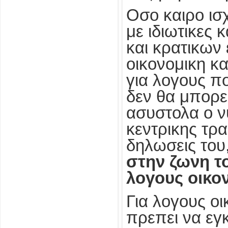
Οσο καιρο ισ
με ιδιωτικες 
και κρατικων
οικονομικη κ
για λογους π
δεν θα μπορε
ασυστολα ο ν
κεντρικης τρ
δηλωσεις του,
στην ζωνη το
λογους οικον
Για λογους ο
πρεπει να εγ