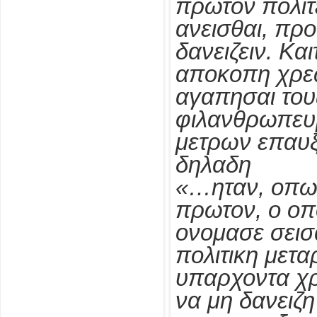
πρωτον πολιτ
ανεισθαι, προ
δανειζειν. Κα
αποκοπη χρεω
αγαπησαι του
φιλανθρωπευμ
μετρων επαυξη
δηλαδη
«…ηταν, οπως
πρωτον, ο οπ
ονομασε σεισα
πολιτικη μετ
υπαρχοντα χρ
να μη δανειζ