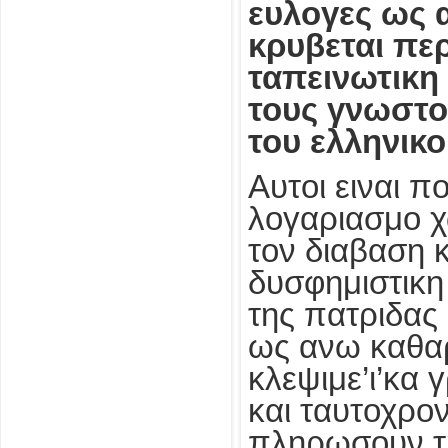
ευλογες ως 
κρυβεται πε
ταπεινωτικη 
τους γνωστο
του ελληνικ
Αυτοι ειναι π
λογαριασμο χ
τον διαβαση 
δυσφημιστικη
της πατριδας
ως ανω καθαρ
κλεψιμε’ι’κα 
και ταυτοχρο
πληρωσουν τη