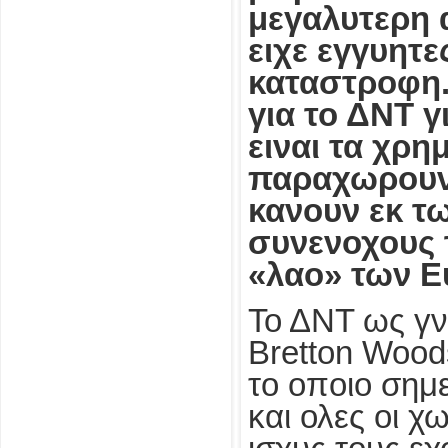
μεγαλυτερη 
ειχε εγγυητε
καταστροφη.
για το ΔΝΤ γ
ειναι τα χρ
παραχωρουν 
κανουν εκ τω
συνενοχους 
«λαο» των 
Το ΔΝΤ ως γν
Bretton Wood
το οποιο σημ
και ολες οι χ