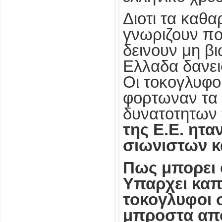
Διοτι τα καθ
γνωριζουν πο
δεινουν μη β
Ελλαδα δανει
Οι τοκογλυφο
φορτωναν τα 
δυνατοτητων 
της Ε.Ε. ητα
σιωνιστων κα
Πως μπορει 
Υπαρχει καπο
τοκογλυφοι 
μπροστα απο