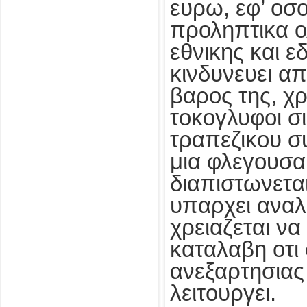
ευρω, εφ’ οσ
προληπτικα ο
εθνικης και ε
κινδυνευει α
βαρος της, χ
τοκογλυφοι σ
τραπεζικου σ
μια φλεγουσα
διαπιστωνεται
υπαρχει αναλ
χρειαζεται να
καταλαβη οτι
ανεξαρτησιας
λειτουργει.