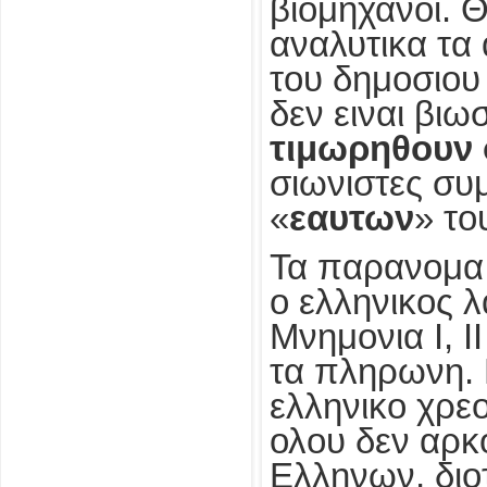
βιομηχανοι. Θ
αναλυτικα τα 
του δημοσιου 
δεν ειναι βιω
τιμωρηθουν ο
σιωνιστες συ
«
εαυτων
» το
Τα παρανομα 
ο ελληνικος 
Μνημονια Ι, Ι
τα πληρωνη. 
ελληνικο χρε
ολου δεν αρκ
Ελληνων, διο