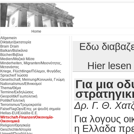
Home
Allgemein
Diktatur/Δικτατορία
Εδω διαβαζε
Brain Drain
Balkan/Βαλκάνια
Bücher/Βιβλια
Medien/Μαζικά Μέσα
Hier lese
Minderheiten, Migranten/Μειονότητες,
Μετανάστες
Kriege, Flüchtlinge/Πόλεμοι, Φυγάδες
Sprache/Γλώσσα
Gesellschaft, Meinung/Κοινωνία, Γνώμη
Για μια οδ
Nationalismus/Εθνικισμοί
Thema/Θέμα
στρατηγικ
Termine/Εκδηλώσεις
Geopolitik/Γεωπολιτική
Politik/Πολιτική
Δρ. Γ. Θ. Χα
Terrorismus/Τρομοκρατία
FalseFlagOps/Επιχ. με ψευδή σημαία
Hellas-EU/Ελλάδα-Ε.Ε.
Για λογους οι
Wirtschaft-Finanzen/Οικονομία-
Οικονομικά
Religion/Θρησκεία
η Ελλαδα πρε
Geschichte/Ιστορία
Umwelt/Περιβάλλον