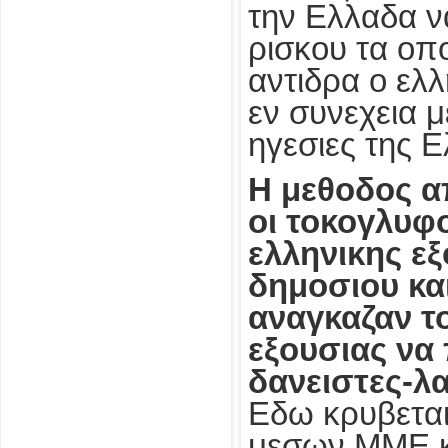
την Ελλαδα ν
ρισκου τα οπο
αντιδρα ο ελ
εν συνεχεια μ
ηγεσιες της 
Η μεθοδος α
οι τοκογλυφο
ελληνικης ε
δημοσιου κα
αναγκαζαν το
εξουσιας να
δανειστες-λ
Εδω κρυβεται
μεσων ΜΜΕ κ