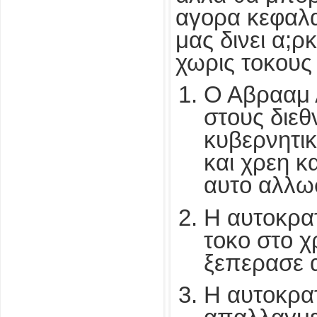
αγορα κεφαλα
μας δινει α;
χωρις τοκους 
Ο Αβρααμ 
στους διεθ
κυβερνητικ
και χρεη κ
αυτο αλλω
Η αυτοκρα
τοκο στο χ
ξεπερασε 
Η αυτοκρατ