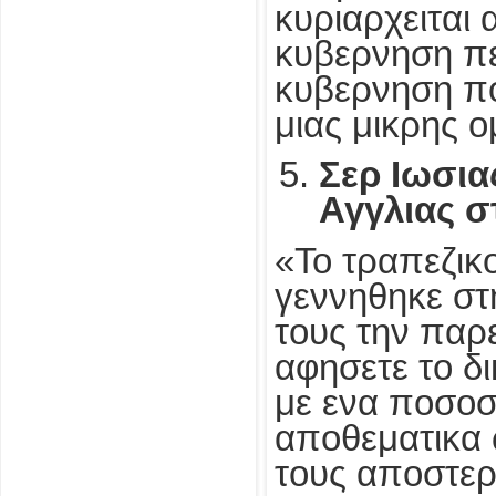
κυριαρχειται 
κυβερνηση πε
κυβερνηση πο
μιας μικρης
Σερ Ιωσια
Αγγλιας σ
«Το τραπεζικ
γεννηθηκε στη
τους την παρε
αφησετε το δ
με ενα ποσοσ
αποθεματικα 
τους αποστερη