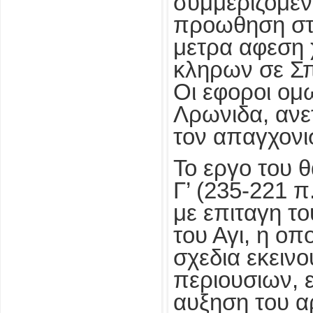
συμμεριζομεν
προωθηση στ
μετρα αφεση 
κληρων σε Σπ
Οι εφοροι ομ
Λρωνιδα, ανε
τον απαγχονισ
Το εργο του θ
Γ’ (235-221 
με επιταγη το
του Αγι, η οπ
σχεδια εκειν
περιουσιων, 
αυξηση του α