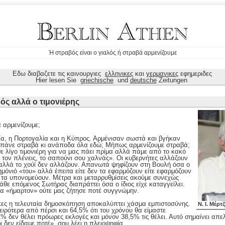
Ή στραβός είναι ο γιαλός ή στραβά αρμενίζουμε
Εδω διαβαζετε τις καινουργιες
ελληνικες
και
γερμανικες
εφημεριδες
Hier lesen Sie
griechische
und
deutsche
Zeitungen
βός αλλά ο τιμονιέρης
 αρμενίζουμε;
α, η Πορτογαλία και η Κύπρος. Αρμένισαν σωστά και βγήκαν
ας πάνε στραβά κι ανάποδα όλα εδώ; Μήπως αρμενίζουμε στραβά;
 λίγο τιμονιέρη για να μας πάει πρίμα αλλά πάμε από το κακό
ν τον πλένεις, το σαπούνι σου χαλνάς». Οι κυβερνήτες αλλάζουν
αλλά το χούϊ δεν αλλάζουν. Απανωτά ψηφίζουν στη Βουλή όσα ο
όνιό «του» αλλά έπειτα είτε δεν τα εφαρμόζουν είτε εφαρμόζουν
 τα υπονομεύουν. Μέτρα και μεταρρυθμίσεις ακούμε συνεχώς
θε επόμενος Σωτήρας διαπράττει όσα ο ίδιος είχε καταγγείλει.
ένα «ήμαρτον» ούτε μας ζήτησε ποτέ συγγνώμην.
ήκες η τελευταία δημοσκόπηση αποκαλύπτει χάσμα εμπιστοσύνης.
Ν. Ι. Μέρτ
ειρότερα από πέρσι και 64,5% ότι του χρόνου θα είμαστε
% δεν θέλει πρόωρες εκλογές και μόνον 38,5% τις θέλει. Αυτό σημαίνει απελ
 δεν είδαμε ποτέ», σου λέει η πλειοψηφία.