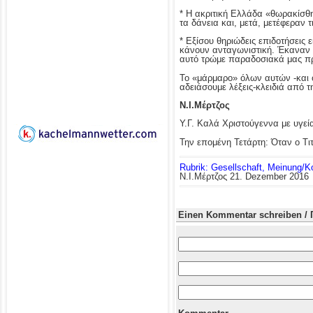
* Η ακριτική Ελλάδα «θωρακίσθ
τα δάνεια και, μετά, μετέφεραν τ
* Εξίσου θηριώδεις επιδοτήσεις
κάνουν ανταγωνιστική. Έκαναν α
αυτό τρώμε παραδοσιακά μας προ
Το «μάρμαρο» όλων αυτών -και ό
αδειάσουμε λέξεις-κλειδιά από 
Ν.Ι.Μέρτζος
Υ.Γ. Καλά Χριστούγεννα με υγεί
Την επομένη Τετάρτη: Όταν ο Τιτ
Rubrik: Gesellschaft, Meinung/
Ν.Ι.Μέρτζος
21. Dezember 2016
Einen Kommentar schreiben / 