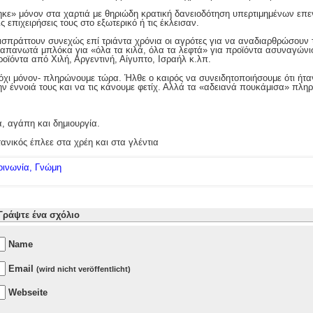
ηκε» μόνον στα χαρτιά με θηριώδη κρατική δανειοδότηση υπερτιμημένων επ
ις επιχειρήσεις τους στο εξωτερικό ή τις έκλεισαν.
 εισπράττουν συνεχώς επί τριάντα χρόνια οι αγρότες για να αναδιαρθρώσουν
πανωτά μπλόκα για «όλα τα κιλά, όλα τα λεφτά» για προϊόντα ασυναγώνιστ
ϊόντα από Χιλή, Αργεντινή, Αίγυπτο, Ισραήλ κ.λπ.
χι μόνον- πληρώνουμε τώρα. Ήλθε ο καιρός να συνειδητοποιήσουμε ότι ήτα
την έννοιά τους και να τις κάνουμε φετίχ. Αλλά τα «αδειανά πουκάμισα» πλη
α, αγάπη και δημιουργία.
ανικός έπλεε στα χρέη και στα γλέντια
Κοινωνία, Γνώμη
Γράψτε ένα σχόλιο
Name
Email
(wird nicht veröffentlicht)
Webseite