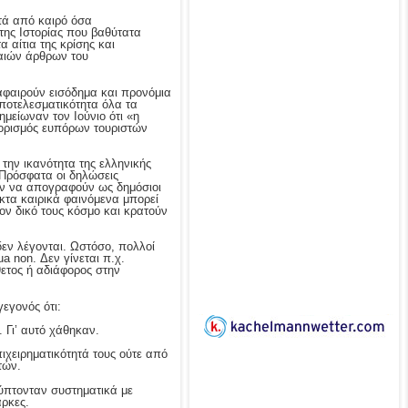
ατά από καιρό όσα
της Ιστορίας που βαθύτατα
 αίτια της κρίσης και
αιών άρθρων του
 αφαιρούν εισόδημα και προνόμια
ποτελεσματικότητα όλα τα
μείωναν τον Ιούνιο ότι «η
οορισμός ευπόρων τουριστών
την ικανότητα της ελληνικής
. Πρόσφατα οι δηλώσεις
ν να απογραφούν ως δημόσιοι
ακτα καιρικά φαινόμενα μπορεί
ον δικό τους κόσμο και κρατούν
εν λέγονται. Ωστόσο, πολλοί
a non. Δεν γίνεται π.χ.
ετος ή αδιάφορος στην
εγονός ότι:
. Γι’ αυτό χάθηκαν.
πιχειρηματικότητά τους ούτε από
τών.
λύπτονταν συστηματικά με
άρκες.