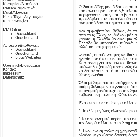
Korruption/Διαφθορά
Ο Θουκυδίδης μας διδάσκει ότι 
Reisen/Ταξιδιωτικά
επακολούθησαν κατά 5,5 τελευτα
Musik/Μουσική
περιφρονούν και γι’ αυτό βαρύτ
Kunst/Τέχνη, Λογοτεχνία
προεξόφλησε τα επακόλουθα αι
Küche/Κουζίνα
αναμεταδίδονται σήμερα και την
MM Online
Δεν αμφισβητείται, βέβαια, ότι
Deutschland
από τους Έλληνες. Διόλου μάλισ
Griechenland
χρόνια, η Ελλάδα θα είναι μια ά
Ελλάδα θα μπορούσε, πιθανόν σ
Adressen/Διευθυνσεις
αλλά και επιχειρηματιών.
Deutschland
Griechenland
Φυσικά, οι πιθανότητες να διαλ
Blogs/Websites
ηγεσίας σε όλα τα επίπεδα: πολι
Καστανίδη για την μάλλον θεολ
Über mich/Βιογραφικά
υπάλληλοι (επειδή προφανώς όλοι
Kontakt
να ξεσπάσουν από το πουθενά κα
Impressum
θέσεις-κλειδιά.
Datenschutz
Όλοι μάθαμε πια ότι υπάρχουν π
ακόμη θέλουμε να αγνοούμε ότι υ
οικονομική ανάπτυξη σε συνθήκ
κυβερνητική πολιτική. Ούτε δανε
Ένα από τα αφανέστερα αλλά ισχ
* Πολλές μεγάλες ελληνικές βιομη
* Τα αστρονομικά κέρδη, που επέ
την Αγορά αλλά από το Χρηματισ
* Η κοινωνική πολιτική χρηματο
ολοένα μεγαλύτερο δανεισμό από 