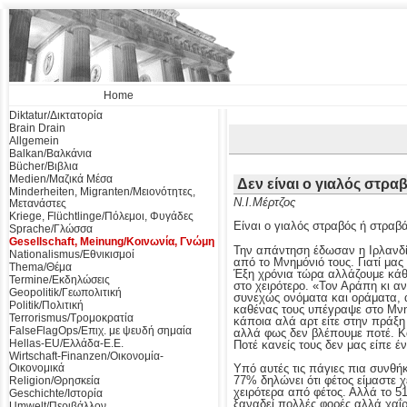
Home
Diktatur/Δικτατορία
Brain Drain
Allgemein
Balkan/Βαλκάνια
Bücher/Βιβλια
Medien/Μαζικά Μέσα
Δεν είναι ο γιαλός στρα
Minderheiten, Migranten/Μειονότητες,
Ν.Ι.Μέρτζος
Μετανάστες
Kriege, Flüchtlinge/Πόλεμοι, Φυγάδες
Είναι ο γιαλός στραβός ή στραβά
Sprache/Γλώσσα
Gesellschaft, Meinung/Κοινωνία, Γνώμη
Την απάντηση έδωσαν η Ιρλανδί
Nationalismus/Εθνικισμοί
από το Μνημόνιό τους. Γιατί μ
Thema/Θέμα
Έξη χρόνια τώρα αλλάζουμε κάθε
Termine/Εκδηλώσεις
στο χειρότερο. «Τον Αράπη κι α
Geopolitik/Γεωπολιτική
συνεχώς ονόματα και οράματα, 
Politik/Πολιτική
καθένας τους υπέγραψε στο Μνημ
Terrorismus/Τρομοκρατία
κάποια αλά αρτ είτε στην πράξη
FalseFlagOps/Επιχ. με ψευδή σημαία
αλλά φως δεν βλέπουμε ποτέ. Κά
Hellas-EU/Ελλάδα-Ε.Ε.
Ποτέ κανείς τους δεν μας είπε 
Wirtschaft-Finanzen/Οικονομία-
Υπό αυτές τις πάγιες πια συνθ
Οικονομικά
77% δηλώνει ότι φέτος είμαστε χ
Religion/Θρησκεία
χειρότερα από φέτος. Αλλά το 51
Geschichte/Ιστορία
ξαναδεί πολλές φορές αλλά χαΐρι
Umwelt/Περιβάλλον