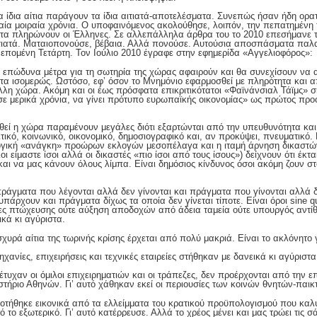
τα ίδια αίτια παράγουν τα ίδια αιτιατά-αποτελέσματα. Συνεπώς ήσαν ήδη ορ
ία μοιραία χρόνια. Ο υποφαινόμενος ακολούθησε, λοιπόν, την πεπατημένη 
ατα πληρώνουν οι Έλληνες. Σε αλλεπάλληλα άρθρα του το 2010 επεσήμανε τα
τιατά. Ματαιοπονούσε, βέβαια. Αλλά πονούσε. Αυτούσια αποσπάσματα παλ
 επομένη Τετάρτη. Τον Ιούλιο 2010 έγραφε στην εφημερίδα «Αγγελιοφόρος»:
 τα επώδυνα μέτρα για τη σωτηρία της χώρας αφαιρούν και θα συνεχίσουν να
τα ισομερώς. Ωστόσο, εφ’ όσον το Μνημόνιο εφαρμοσθεί με πληρότητα και α
λλη χώρα. Ακόμη και οι έως πρόσφατα επικριτικότατοι «Φαϊνάνσιαλ Τάϊμς» ση
ε μερικά χρόνια, να γίνει πρότυπο ευρωπαϊκής οικονομίας» ως πρώτος πρ
υθεί η χώρα παραμένουν μεγάλες διότι εξαρτώνται από την υπευθυνότητα και 
τικό, κοινωνικό, οικονομικό, δημοσιογραφικό και, αν προκύψει, πνευματικό
ογική «ανάγκη» προώρων εκλογών μεσοπέλαγα και η ιταμή άρνηση δικαστώ
 είμαστε ίσοι αλλά οι δικαστές «πιο ίσοι από τους ίσους») δείχνουν ότι έκτ
ι να μας κάνουν όλους λίμπα. Είναι δημόσιος κίνδυνος όσοι ακόμη ζουν στ
ράγματα που λέγονται αλλά δεν γίνονται και πράγματα που γίνονται αλλά δ
πάρχουν και πράγματα δίχως τα οποία δεν γίνεται τίποτε. Είναι όροι sine qu
ες πτώχευσης ούτε αύξηση αποδοχών από άδεια ταμεία ούτε υπουργός αντίθ
ικά κι αγύριστα.
υρά αίτια της τωρινής κρίσης έρχεται από πολύ μακριά. Είναι το ακλόνητο γ
χανίες, επιχειρήσεις και τεχνικές εταιρείες στήθηκαν με δανεικά κι αγύριστα
τυχαν οι όμιλοι επιχειρηματιών και οι τράπεζες, δεν προέρχονται από την ε
τήριο Αθηνών. Γι’ αυτό χάθηκαν εκεί οι περιουσίες των κοινών θνητών-παικ
δοτήθηκε εικονικά από τα ελλείμματα του κρατικού προϋπολογισμού που κα
το εξωτερικό. Γι’ αυτό κατέρρευσε. Αλλά το χρέος μένει και μας τρώει τις σ