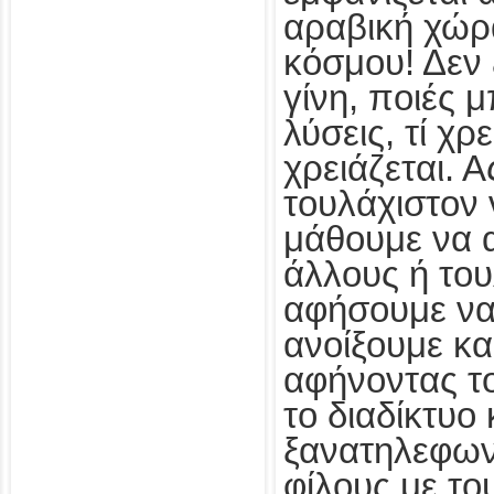
αραβική χώρ
κόσμου! Δεν 
γίνη, ποιές μ
λύσεις, τί χρε
χρειάζεται. 
τουλάχιστον 
μάθουμε να 
άλλους ή του
αφήσουμε να
ανοίξουμε κα
αφήνοντας το
το διαδίκτυο
ξανατηλεφω
φίλους με το