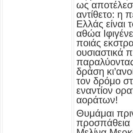
ως αποτέλεσ
αντίθετο: η 
Ελλάς είναι 
αθώα Ιφιγένε
ποιάς εκστρατ
ουσιαστικά π
παραλύοντας
δράση κι’ανο
τον δρόμο σ
εναντίον ορα
αοράτων!
Θυμάμαι πριν
προσπάθεια 
Μελίνα Μερκο