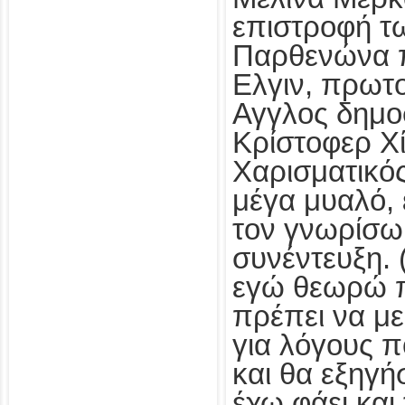
επιστροφή τ
Παρθενώνα π
Ελγιν, πρωτ
Αγγλος δημο
Κρίστοφερ Χί
Χαρισματικό
μέγα μυαλό, 
τον γνωρίσω
συνέντευξη. 
εγώ θεωρώ 
πρέπει να με
για λόγους π
και θα εξηγή
έχω φάει και 