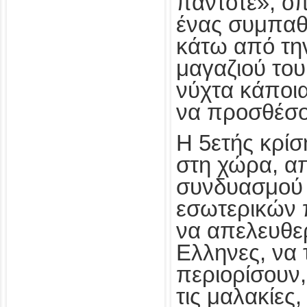
πάντοτε», όπ
ένας συμπα
κάτω από την
μαγαζιού του
νύχτα κάποια
να προσθέσο
Η 5ετής κρί
στη χώρα, α
συνδυασμού 
εσωτερικών 
να απελευθε
Ελληνες, να 
περιορίσουν,
τις μαλακίες,