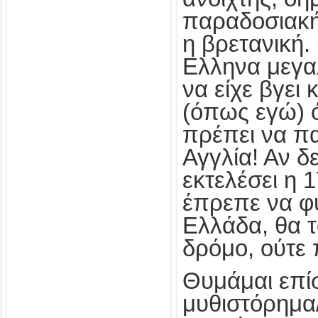
παραδοσιακή
η βρετανική.
Ελληνα μεγ
να είχε βγει 
(όπως εγώ) ό
πρέπει να π
Αγγλία! Αν δε
εκτελέσει η 
έπρεπε να φ
Ελλάδα, θα 
δρόμο, ούτε 
Θυμάμαι επί
μυθιστόρημα