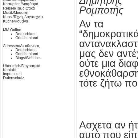
Δημήτρης
Korruption/Διαφθορά
Ρομποτής
Reisen/Ταξιδιωτικά
Musik/Μουσική
Kunst/Τέχνη, Λογοτεχνία
Αν τα
Küche/Κουζίνα
MM Online
“δημοκρατικά
Deutschland
Griechenland
αντανακλαστ
Adressen/Διευθυνσεις
Deutschland
μας δεν αντ
Griechenland
Blogs/Websites
ούτε μια δια
Über mich/Βιογραφικά
Kontakt
εθνοκάθαρση
Impressum
Datenschutz
τότε ζήτω πο
Ασχετα αν ήτ
αυτό που είπ