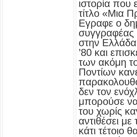
ιστορία που ε
τίτλο «Μια Π
Εγραφε ο δη
συγγραφέας 
στην Ελλάδα 
’80 και επισ
των ακόμη 
Ποντίων καν
παρακολουθο
δεν τον ενόχ
μπορούσε να
του χωρίς κ
αντιθέσει με
κάτι τέτοιο θ