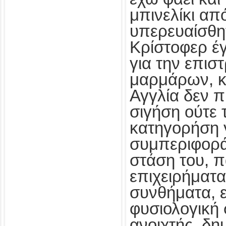
μπινελίκι απ
υπερευαίσθητ
Κρίστοφερ έγ
για την επισ
μαρμάρων, κ
Αγγλία δεν 
σιγήση ούτε 
κατηγορήση γ
συμπεριφορά
στάση του, π
επιχειρήματα 
συνθήματα, 
φυσιολογική 
ανοιχτής, δη