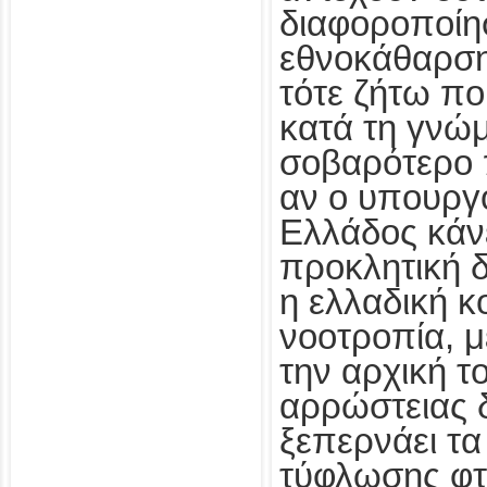
διαφοροποίη
εθνοκάθαρση
τότε ζήτω πο
κατά τη γνώμ
σοβαρότερο 
αν ο υπουργό
Ελλάδος κάνε
προκλητική 
η ελλαδική κ
νοοτροπία, μ
την αρχική το
αρρώστειας 
ξεπερνάει τα
τύφλωσης φτ