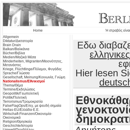
Home
Ή στραβός είναι
Allgemein
Diktatur/Δικτατορία
Εδω διαβαζε
Brain Drain
Balkan/Βαλκάνια
ελληνικες
Bücher/Βιβλια
Medien/Μαζικά Μέσα
εφ
Minderheiten, Migranten/Μειονότητες,
Μετανάστες
Kriege, Flüchtlinge/Πόλεμοι, Φυγάδες
Hier lesen 
Sprache/Γλώσσα
Gesellschaft, Meinung/Κοινωνία, Γνώμη
deutsc
Nationalismus/Εθνικισμοί
Thema/Θέμα
Termine/Εκδηλώσεις
Geopolitik/Γεωπολιτική
Εθνοκάθα
Politik/Πολιτική
Terrorismus/Τρομοκρατία
γενοκτονί
FalseFlagOps/Επιχ. με ψευδή σημαία
Hellas-EU/Ελλάδα-Ε.Ε.
Wirtschaft-Finanzen/Οικονομία-
δημοκρατ
Οικονομικά
Religion/Θρησκεία
Geschichte/Ιστορία
Umwelt/Περιβάλλον