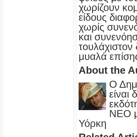
χωρίζουν κομ
είδους διαφο
χωρίς συνενό
και συνενόη
τουλάχιστον 
μυαλά επίσης
About the A
Ο Δημ
είναι
εκδότ
ΝΕΟ μ
Υόρκη