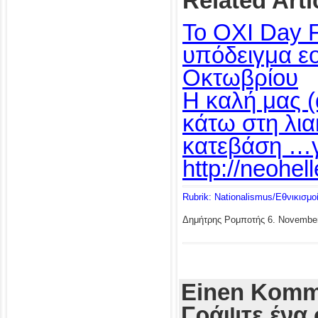
Related Arti
Το OXI Day 
υπόδειγμα ε
Οκτωβρίου
Η καλή μας 
κάτω στη λια
κατεβάση …
http://neohe
Rubrik: Nationalismus/Εθνικισμο
Δημήτρης Ρομποτής
6. Novembe
Einen Komme
Γράψτε ένα 