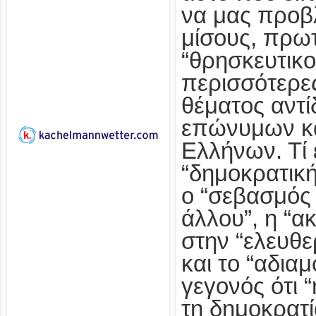
να μας προβ
μίσους, πρω
“θρησκευτικο
περισσότερε
θέματος αντ
επώνυμων κ
Ελλήνων. Τί 
“δημοκρατική
ο “σεβασμός
άλλου”, η “α
στην “ελευθε
και το “αδια
γεγονός ότι 
τη δημοκρατί