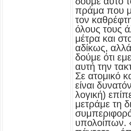
δούμε αυτό 
πράμα που μ
τον καθρέφτ
όλους τους ά
μέτρα και στ
αδίκως, αλλ
δούμε ότι εμε
αυτή την τακ
Σε ατομικό κ
είναι δυνατό
λογική) επίπ
μετράμε τη δ
συμπεριφορά
υπολοίπων.