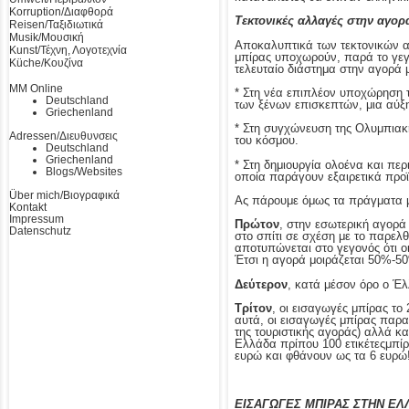
Korruption/Διαφθορά
Τεκτονικές αλλαγές στην αγορ
Reisen/Ταξιδιωτικά
Musik/Μουσική
Αποκαλυπτικά των τεκτονικών α
Kunst/Τέχνη, Λογοτεχνία
μπίρας υποχωρούν, παρά το γεγο
Küche/Κουζίνα
τελευταίο διάστημα στην αγορά 
MM Online
* Στη νέα επιπλέον υποχώρηση 
Deutschland
των ξένων επισκεπτών, μια αύξη
Griechenland
* Στη συγχώνευση της Ολυμπιακής
Adressen/Διευθυνσεις
του κόσμου.
Deutschland
Griechenland
* Στη δημιουργία ολοένα και πε
Blogs/Websites
οποία παράγουν εξαιρετικά προϊ
Über mich/Βιογραφικά
Ας πάρουμε όμως τα πράγματα μ
Kontakt
Impressum
Πρώτον
, στην εσωτερική αγορά
Datenschutz
στο σπίτι σε σχέση με το παρελ
αποτυπώνεται στο γεγονός ότι 
Έτσι η αγορά μοιράζεται 50%-5
Δεύτερον
, κατά μέσον όρο ο Έλ
Τρίτον
, οι εισαγωγές μπίρας τ
αυτά, οι εισαγωγές μπίρας παρ
της τουριστικής αγοράς) αλλά κ
Ελλάδα πρίπου 100 ετικέτεςμπίρ
ευρώ και φθάνουν ως τα 6 ευρώ
ΕΙΣΑΓΩΓΕΣ ΜΠΙΡΑΣ ΣΤΗΝ ΕΛ