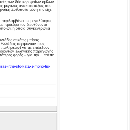
τρικές των δύο κορυφαίων ομίλων
ις μεγάλες ανακατατάξεις που
ναϊκή Ζυθοποιία μόνη της είχε
περιλαμβάνει τις μεγαλύτερες
 με πρόεδρο τον διευθύνοντα
οποιών,η οποία συγκεντρώνει
ντάδες ετικέτες μπίρας
ς Ελλάδας περιμένουν τους
ν πωλήσεων) να τις επιλέξουν
προϊόντων ελληνικής παραγωγής
σσότερες φορές – για την… τσέπη
ras-irthe-sto-kataxeimono-tis-