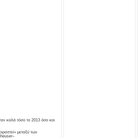
γαν καλά τόσο το 2013 όσο και
οιραστεί» μεταξύ των
nheuser–