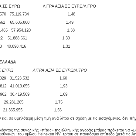
ΡΩ ΛΙΤΡΑ ΑΞΙΑ ΣΕ ΕΥΡΩ/ΛΙΤΡΟ
70 75.119.734 1,48
2 65.605.860 1,49
65 57.954.120 1,38
16.722 51.888.661 1,30
147.363 40.898.416 1,31
 ΕΛΛΑΔΑ
Ε ΕΥΡΩ
ΛΙΤΡΑ ΑΞΙΑ ΣΕ
ΕΥΡΩ/ΛΙΤΡΟ
9 31.523.532 1,60
2 41.013.655 1,93
2 36.419.569 1,69
0.685 29.281.205 1,75
48.045 21.365.955 1,56
 και σε υψηλότερη μέση τιμή ανά λίτρο σε σχέση με τις εισαγόμενες, δεν πή
 λέοντος της συνολικής «πίτας» της ελληνικής αγοράς μπίρας πρόκειται να «μ
θνικών: του ομίλου Heineken NV, τρίτου σε παγκόσμιο επίπεδο (μετά τις A