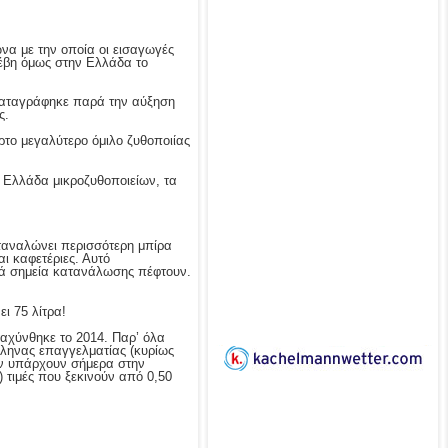
α με την οποία οι εισαγωγές
νέβη όμως στην Ελλάδα το
 καταγράφηκε παρά την αύξηση
ς.
ρτο μεγαλύτερο όμιλο ζυθοποιίας
ν Ελλάδα μικροζυθοποιείων, τα
αταναλώνει περισσότερη μπίρα
ι καφετέριες. Αυτό
κά σημεία κατανάλωσης πέφτουν.
ι 75 λίτρα!
ταχύνθηκε το 2014. Παρ’ όλα
λληνας επαγγελματίας (κυρίως
αν υπάρχουν σήμερα στην
 τιμές που ξεκινούν από 0,50