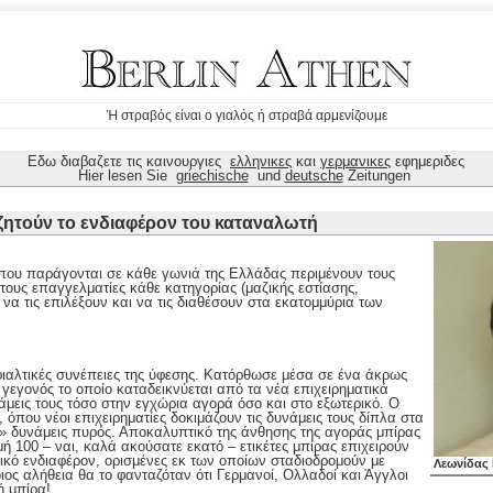
Ή στραβός είναι ο γιαλός ή στραβά αρμενίζουμε
Εδω διαβαζετε τις καινουργιες
ελληνικες
και
γερμανικες
εφημεριδες
Hier lesen Sie
griechische
und
deutsche
Zeitungen
 ζητούν το ενδιαφέρον του καταναλωτή
ς που παράγονται σε κάθε γωνιά της Ελλάδας περιμένουν τους
ους επαγγελματίες κάθε κατηγορίας (μαζικής εστίασης,
να τις επιλέξουν και να τις διαθέσουν στα εκατομμύρια των
φιαλτικές συνέπειες της ύφεσης. Κατόρθωσε μέσα σε ένα άκρως
 γεγονός το οποίο καταδεικνύεται από τα νέα επιχειρηματικά
άμεις τους τόσο στην εγχώρια αγορά όσο και στο εξωτερικό. Ο
όπου νέοι επιχειρηματίες δοκιμάζουν τις δυνάμεις τους δίπλα στα
 δυνάμεις πυρός. Αποκαλυπτικό της άνθησης της αγοράς μπίρας
γμή 100 – ναι, καλά ακούσατε εκατό – ετικέτες μπίρας επιχειρούν
κό ενδιαφέρον, ορισμένες εκ των οποίων σταδιοδρομούν με
Λεωνίδας
οιος αλήθεια θα το φανταζόταν ότι Γερμανοί, Ολλαδοί και Άγγλοι
ή μπίρα!