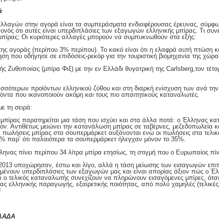
ά
λλαγών στην αγορά είναι τα συμπεράσματα ενδιαφέρουσας έρευνας, σύμφων
νός ότι αυτές είναι υπερδιπλάσιες των εξαγωγών ελληνικής μπίρας. Τι συ
μπίρας; Οι κυριότερες αλλαγές μπορούν να συμπυκνωθούν στα εξής:
της αγοράς (περίπου 3% περίπου). Το κακό είναι ότι η ελαφρά αυτή πτώση
ση που οδήγησε σε επιδόσεις-ρεκόρ για την τουριστική βιομηχανία της χώρα
 Ζυθοποιίας (μπίρα Φιξ) με την εν Ελλάδι θυγατρική της Carlsberg,τον τέτα
ρισσότερων προϊόντων ελληνικού ζύθου και στη διαρκή ενίσχυση των ανά τη
όντα που ικανοποιούν ακόμη και τους πιο απαιτητικούς καταναλωτές.
ε τη σειρά:
 μπίρας παρατηρείται μια τάση που ισχύει και στα άλλα ποτά: ο Έλληνας κ
θόν. Αντιθέτως μειώνει την κατανάλωση μπίρας σε ταβέρνες, μεζεδοπωλεία κα
οι πωλήσεις μπίρας στα σουπερμάρκετ αυξάνονται ενώ οι πωλήσεις στα τελι
0% παρ’ ότι παλαιότερα τα σουπερμάρκετ ήλεγχαν μόνον το 35%.
ληνας πίνει περίπου 34 λίτρα μπίρα ετησίως, τη στιγμή που ο Ευρωπαίος πίνε
ο 2013 υποχώρησαν, έστω και λίγο, αλλά η τάση μείωσης των εισαγωγών επι
αμένουν υπερδιπλάσιες των εξαγωγών μας και είναι απορίας άξιον πώς ο Έ
αι ο τελικός καταναλωτής συνεχίζουν να πληρώνουν εισαγόμενες μπίρες, ότ
ας ελληνικής παραγωγής, εξαιρετικής ποιότητας, από πολύ χαμηλές (τελικές)
!
ΛΑΔΑ