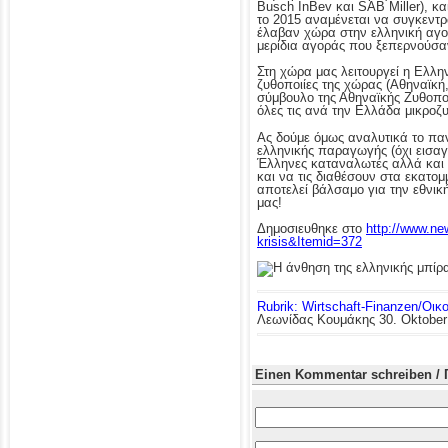
Busch InBev και SAB Miller), κα
το 2015 αναμένεται να συγκεντρ
έλαβαν χώρα στην ελληνική αγορ
μερίδια αγοράς που ξεπερνούσα
Στη χώρα μας λειτουργεί η Ελλ
ζυθοποιίες της χώρας (Αθηναϊκή
σύμβουλο της Αθηναϊκής Ζυθοπο
όλες τις ανά την Ελλάδα μικροζ
Ας δούμε όμως αναλυτικά το παν
ελληνικής παραγωγής (όχι εισαγ
Έλληνες καταναλωτές αλλά και τ
και να τις διαθέσουν στα εκατο
αποτελεί βάλσαμο για την εθνική
μας!
Δημοσιευθηκε στο
http://www.ne
krisis&Itemid=372
Rubrik: Wirtschaft-Finanzen/Οικ
Λεωνίδας Κουμάκης
30. Oktober
Einen Kommentar schreiben / 