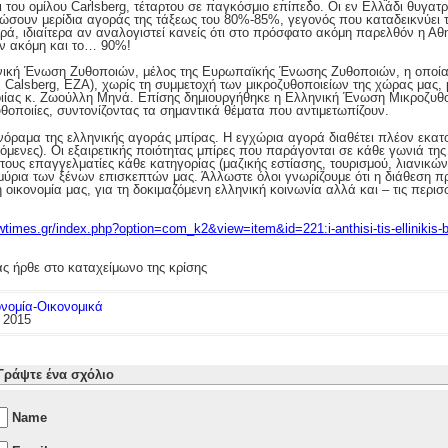
ι του ομίλου Carlsberg, τέταρτου σε παγκόσμιο επίπεδο. Οι εν Ελλάδι θυγα
ώσουν μερίδια αγοράς της τάξεως του 80%-85%, γεγονός που καταδεικνύει τ
ά, ιδιαίτερα αν αναλογιστεί κανείς ότι στο πρόσφατο ακόμη παρελθόν η Αθη
ν ακόμη και το… 90%!
ηνική Ένωση Ζυθοποιών, μέλος της Ευρωπαϊκής Ένωσης Ζυθοποιών, η οποία 
, Calsberg, EZA), χωρίς τη συμμετοχή των μικροζυθοποιείων της χώρας μας,
ιίας κ. Ζωούλλη Μηνά. Επίσης δημιουργήθηκε η Ελληνική Ένωση Μικροζυθ
υθοποιίες, συντονίζοντας τα σημαντικά θέματα που αντιμετωπίζουν.
όραμα της ελληνικής αγοράς μπίρας. Η εγχώρια αγορά διαθέτει πλέον εκατο
όμενες). Οι εξαιρετικής ποιότητας μπίρες που παράγονται σε κάθε γωνιά τη
ους επαγγελματίες κάθε κατηγορίας (μαζικής εστίασης, τουρισμού, λιανικώ
μμύρια των ξένων επισκεπτών μας. Άλλωστε όλοι γνωρίζουμε ότι η διάθεση 
 οικονομία μας, για τη δοκιμαζόμενη ελληνική κοινωνία αλλά και – τις περι
wtimes.gr/index.php?option=com_k2&view=item&id=221:i-anthisi-tis-ellinikis-bi
ονομία-Οικονομικά
 2015
Γράψτε ένα σχόλιο
Name