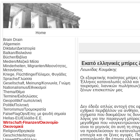
Home
Brain Drain
Allgemein
Diktatur/Δικτατορία
Balkan/Βαλκάνια
Bücher/Βιβλια
Medien/Μαζικά Μέσα
Εκατό ελληνικές μπίρες
Minderheiten, Migranten/Μειονότητες,
Λεωνίδας Κουμάκης
Μετανάστες
Kriege, Flüchtlinge/Πόλεμοι, Φυγάδες
Οι εξαιρετικής ποιότητας μπίρε
Sprache/Γλώσσα
Έλληνες καταναλωτές αλλά και τ
Gesellschaft, Meinung/Κοινωνία, Γνώμη
τουρισμού, λιανικών πωλήσεων) 
Nationalismus/Εθνικισμοί
ξένων επισκεπτών μας
Thema/Θέμα
Termine/Εκδηλώσεις
Geopolitik/Γεωπολιτική
Politik/Πολιτική
Δεν έδειξε απλώς αντοχή στις ε
Terrorismus/Τρομοκρατία
εχθρικό περιβάλλον να ανθήσει,
FalseFlagOps/Επιχ. με ψευδή σημαία
σχήματα που δοκιμάζουν τις δυν
Hellas-EU/Ελλάδα-Ε.Ε.
λόγος για την παραγωγή μπίρας, 
μεγαθήρια που «συγκεντρώνουν»
Wirtschaft-Finanzen/Οικονομία-
είναι το γεγονός ότι αυτή τη στι
Οικονομικά
να προσελκύσουν το καταναλωτι
Religion/Θρησκεία
επιτυχία και σε ξένες αγορές. Π
Geschichte/Ιστορία
καταναλωτές θα έπιναν ελληνικ
Umwelt/Περιβάλλον