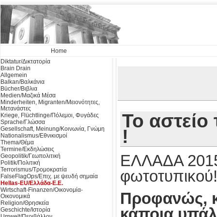
Home
Diktatur/Δικτατορία
Brain Drain
Allgemein
Balkan/Βαλκάνια
Bücher/Βιβλια
Medien/Μαζικά Μέσα
Minderheiten, Migranten/Μειονότητες,
Μετανάστες
Το αστείο
Kriege, Flüchtlinge/Πόλεμοι, Φυγάδες
Sprache/Γλώσσα
Gesellschaft, Meinung/Κοινωνία, Γνώμη
!
Nationalismus/Εθνικισμοί
Thema/Θέμα
Termine/Εκδηλώσεις
ΕΛΛΑΔΑ 2015
Geopolitik/Γεωπολιτική
Politik/Πολιτική
Terrorismus/Τρομοκρατία
φωτοτυπικού
FalseFlagOps/Επιχ. με ψευδή σημαία
Hellas-EU/Ελλάδα-Ε.Ε.
Wirtschaft-Finanzen/Οικονομία-
Προφανώς, κά
Οικονομικά
Religion/Θρησκεία
κάποια υπάλλ
Geschichte/Ιστορία
Umwelt/Περιβάλλον