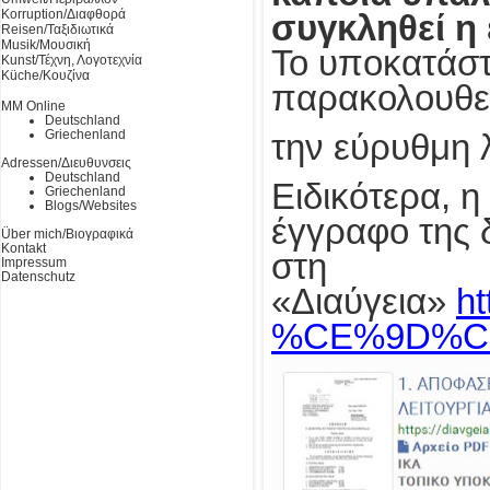
Korruption/Διαφθορά
συγκληθεί η
Reisen/Ταξιδιωτικά
Musik/Μουσική
Το υποκατάστ
Kunst/Τέχνη, Λογοτεχνία
Küche/Κουζίνα
παρακολουθ
MM Online
Deutschland
Griechenland
την εύρυθμη 
Adressen/Διευθυνσεις
Deutschland
Ειδικότερα, 
Griechenland
Blogs/Websites
έγγραφο της 
Über mich/Βιογραφικά
Kontakt
στη
Impressum
Datenschutz
«Διαύγεια»
h
%CE%9D%C