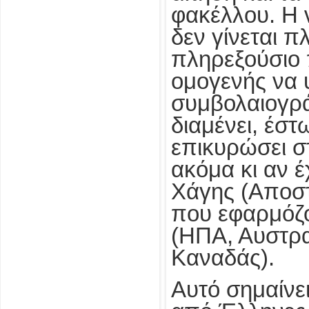
φακέλλου. Η ν
δεν γίνεται π
πληρεξούσιο 
ομογενής να 
συμβολαιογρ
διαμένει, έστ
επικυρώσει σ
ακόμα κι αν έ
Χάγης (Αποστί
που εφαρμόζο
(ΗΠΑ, Αυστρα
Καναδάς).
Αυτό σημαίνει