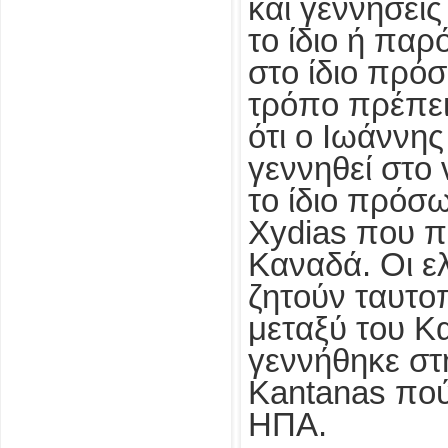
και γεννήσεις
το ίδιο ή παρό
στο ίδιο πρό
τρόπο πρέπει
ότι ο Ιωάννης
γεννηθεί στο 
το ίδιο πρόσ
Xydias
που π
Καναδά. Οι ε
ζητούν ταυτο
μεταξύ του Κ
γεννήθηκε στ
Kantanas
πού
ΗΠΑ.