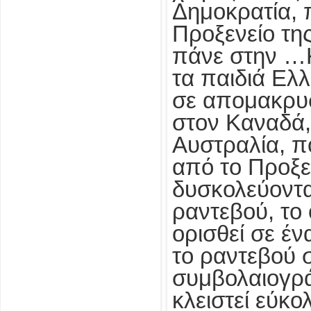
Δημοκρατία, 
Προξενείο τη
πάνε στην …Κ
τα παιδιά Ελ
σε απομακρυ
στον Καναδά,
Αυστραλία, π
από το Προξε
δυσκολεύοντα
ραντεβού, το
ορισθεί σε έν
το ραντεβού 
συμβολαιογρ
κλειστεί εύκο