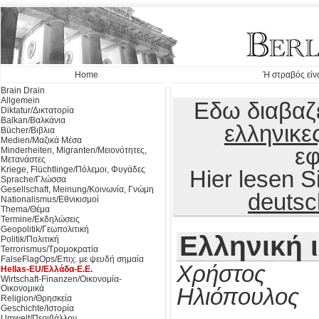
Home
Ή στραβός είνα
Brain Drain
Allgemein
Εδω διαβαζε
Diktatur/Δικτατορία
Balkan/Βαλκάνια
ελληνικε
Bücher/Βιβλια
Medien/Μαζικά Μέσα
εφ
Minderheiten, Migranten/Μειονότητες,
Μετανάστες
Kriege, Flüchtlinge/Πόλεμοι, Φυγάδες
Hier lesen 
Sprache/Γλώσσα
Gesellschaft, Meinung/Κοινωνία, Γνώμη
deutsc
Nationalismus/Εθνικισμοί
Thema/Θέμα
Termine/Εκδηλώσεις
Geopolitik/Γεωπολιτική
Ελληνική 
Politik/Πολιτική
Terrorismus/Τρομοκρατία
FalseFlagOps/Επιχ. με ψευδή σημαία
Χρήστος
Hellas-EU/Ελλάδα-Ε.Ε.
Wirtschaft-Finanzen/Οικονομία-
Οικονομικά
Ηλιόπουλος
Religion/Θρησκεία
Geschichte/Ιστορία
Umwelt/Περιβάλλον