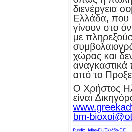
διενέργεια σ
Ελλάδα, που
γίνουν στο ό
με πληρεξούσ
συμβολαιογρ
χώρας και δεν
αναγκαστικά 
από το Προξε
Ο Χρήστος Η
είναι Δικηγό
www.greekad
bm-bioxoi@ot
Rubrik: Hellas-EU/Ελλάδα-Ε.Ε.