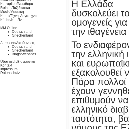
Η Ελλάδα
Korruption/Διαφθορά
Reisen/Ταξιδιωτικά
δυσκολεύει τ
Musik/Μουσική
Kunst/Τέχνη, Λογοτεχνία
ομογενείς για
Küche/Κουζίνα
MM Online
την ιθαγένεια
Deutschland
Griechenland
Το ενδιαφέρο
Adressen/Διευθυνσεις
Deutschland
Griechenland
την ελληνική 
Blogs/Websites
και ευρωπαϊκή
Über mich/Βιογραφικά
Kontakt
Impressum
εξακολουθεί ν
Datenschutz
Πάρα πολλοί 
έχουν γεννηθε
επιθυμούν ν
ελληνικό διαβ
ταυτότητα, βα
νόμους της Ε