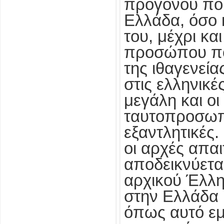
προγόνου που
Ελλάδα, όσο
του, μέχρι κα
προσώπου που
της ιθαγενεία
στις ελληνικέ
μεγάλη και οι
ταυτοπροσωπ
εξαντλητικές.
οι αρχές απα
αποδεικνύεται
αρχικού Έλλ
στην Ελλάδα 
όπως αυτό εμ