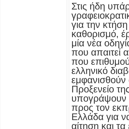
Στις ήδη υπά
γραφειοκρατι
για την κτήση
καθορισμό, έ
μία νέα οδηγί
που απαιτεί 
που επιθυμο
ελληνικό διαβ
εμφανισθούν
Προξενείο τη
υπογράψουν ε
προς τον εκ
Ελλάδα για ν
αίτηση και τα