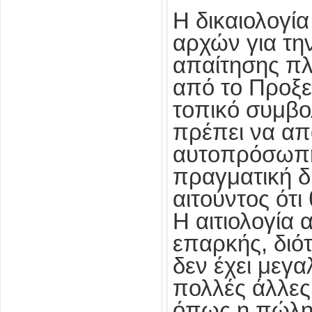
Η δικαιολογί
αρχών για τη
απαίτησης πλ
από το Προξεν
τοπικό συμβολ
πρέπει να απ
αυτοπρόσωπη
πραγματική 
αιτούντος ότι 
Η αιτιολογία α
επαρκής, διότ
δεν έχει μεγ
πολλές άλλες
όπως η πώλησ