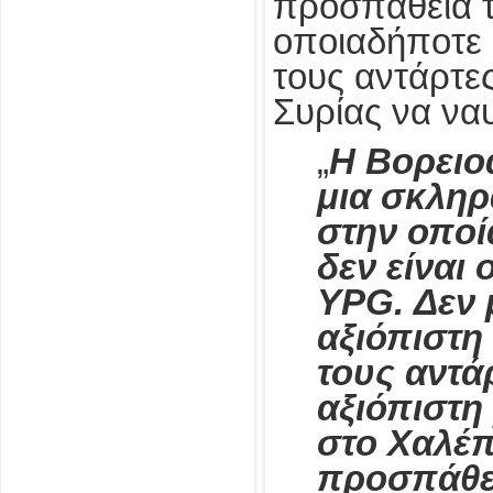
προσπάθεια τ
οποιαδήποτε 
τους αντάρτες
Συρίας να να
„
Η Βορειοα
μια σκληρ
στην οποί
δεν είναι 
YPG. Δεν μ
αξιόπιστη
τους αντά
αξιόπιστη
στο Χαλέπι
προσπάθει