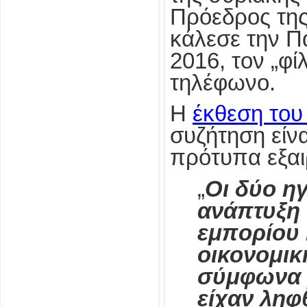
Πρόεδρος της
κάλεσε την Π
2016, τον „φί
τηλέφωνο.
Η
έκθεση του
συζήτηση είνα
πρότυπα εξαι
„
Οι δύο η
ανάπτυξη
εμπορίου κ
οικονομικ
σύμφωνα 
είχαν ληφ