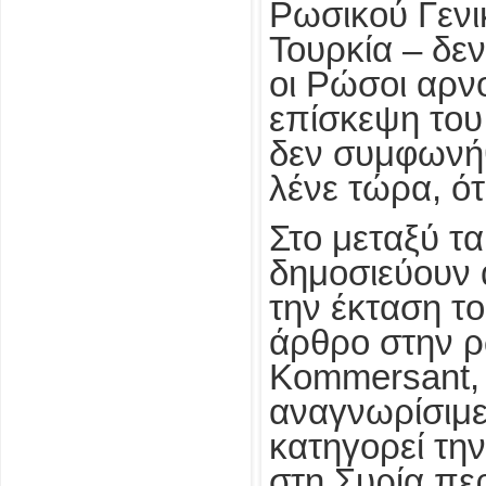
Ρωσικού Γενι
Τουρκία – δεν
οι Ρώσοι αρνο
επίσκεψη του
δεν συμφωνήθ
λένε τώρα, ό
Στο μεταξύ τ
δημοσιεύουν
την έκταση τ
άρθρο στην ρ
Kommersant, 
αναγνωρίσιμε
κατηγορεί τη
στη Συρία πε