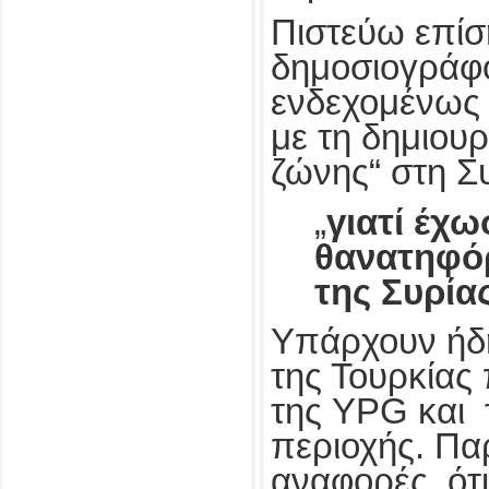
Πιστεύω επίση
δημοσιογράφο
ενδεχομένως θ
με τη δημιου
ζώνης“ στη Σ
„
γιατί έχω
θανατηφό
της Συρίας
Υπάρχουν ήδη 
της Τουρκίας
της YPG και
περιοχής. Πα
αναφορές, ότ