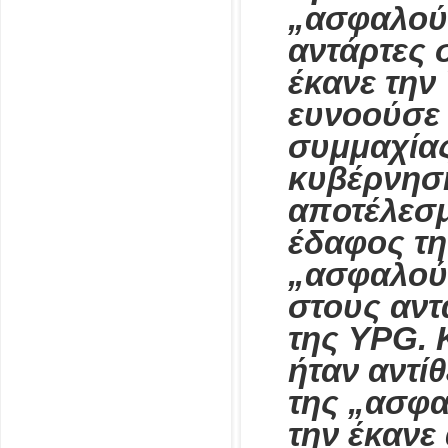
„ασφαλούς
αντάρτες 
έκανε την
ευνοούσε 
συμμαχίας
κυβέρνηση
αποτέλεσμ
έδαφος τη
„ασφαλού
στους αντ
της YPG. 
ήταν αντί
της „ασφα
την έκανε