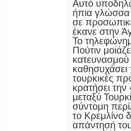
Αυτό υποδηλώ
ήπια γλώσσα 
σε προσωπικέ
έκανε στην 
Το τηλεφώνημ
Πούτιν μοιάζ
κατευνασμού 
καθησυχάσει 
τουρκικές προ
κρατήσει την
μεταξύ Τουρκί
σύντομη περί
το Κρεμλίνο δ
απάντησή του