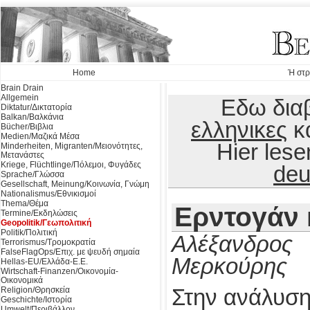
Home
Ή στρ
Brain Drain
Allgemein
Εδω διαβ
Diktatur/Δικτατορία
Balkan/Βαλκάνια
ελληνικες
κ
Bücher/Βιβλια
Medien/Μαζικά Μέσα
Hier les
Minderheiten, Migranten/Μειονότητες,
Μετανάστες
Kriege, Flüchtlinge/Πόλεμοι, Φυγάδες
deu
Sprache/Γλώσσα
Gesellschaft, Meinung/Κοινωνία, Γνώμη
Nationalismus/Εθνικισμοί
Thema/Θέμα
Ερντογάν 
Termine/Εκδηλώσεις
Geopolitik/Γεωπολιτική
Politik/Πολιτική
Αλέξανδρος
Terrorismus/Τρομοκρατία
FalseFlagOps/Επιχ. με ψευδή σημαία
Μερκούρης
Hellas-EU/Ελλάδα-Ε.Ε.
Wirtschaft-Finanzen/Οικονομία-
Οικονομικά
Religion/Θρησκεία
Στην ανάλυση
Geschichte/Ιστορία
Umwelt/Περιβάλλον