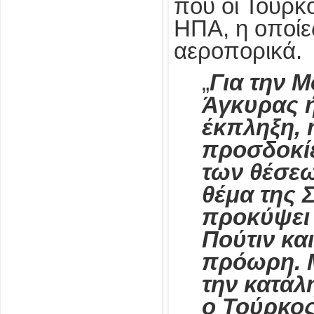
που οι Τούρκ
ΗΠΑ, η οποίε
αεροπορικά.
„
Για την 
Άγκυρας ή
έκπληξη, η
προσδοκίε
των θέσε
θέμα της 
προκύψει 
Πούτιν κα
πρόωρη. Μ
την κατάλ
ο Τούρκο