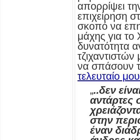
απορρίψει τη
επιχείρηση σ
σκοπό να επη
μάχης για το 
δυνατότητα 
τζιχαντιστώ
να σπάσουν τ
τελευταίο μο
„
..δεν είνα
αντάρτες 
χρειάζοντ
στην περι
έναν διάδ