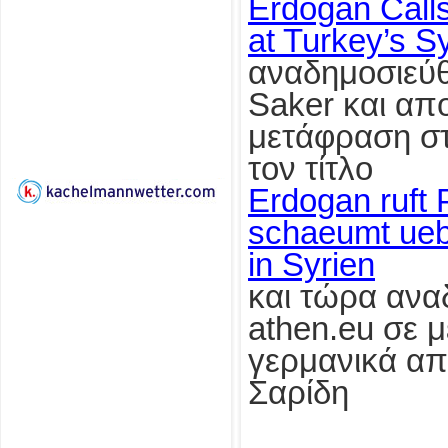
Erdogan Call
at Turkey’s S
αναδημοσιεύθ
Saker και απο
μετάφραση στ
τον τίτλο
Erdogan ruft 
schaeumt uebe
in Syrien
και τώρα αναδ
athen.eu σε 
γερμανικά απ
Σαρίδη