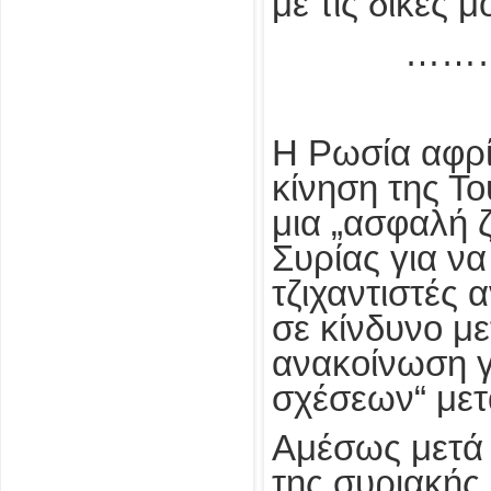
με τις δικές 
……
Η Ρωσία αφρί
κίνηση της Το
μια „ασφαλή 
Συρίας για να
τζιχαντιστές 
σε κίνδυνο μ
ανακοίνωση γ
σχέσεων“ μετ
Αμέσως μετά 
της συριακής