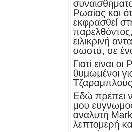
συναισθήματα 
Ρωσίας και ότ
εκφρασθεί στ
παρελθόντος,
ειλικρινή αν
σωστά, σε έν
Γιατί είναι ο
θυμωμένοι γι
Τζαραμπλούς
Εδώ πρέπει 
μου ευγνωμοσ
αναλυτή Mark
λεπτομερή κα