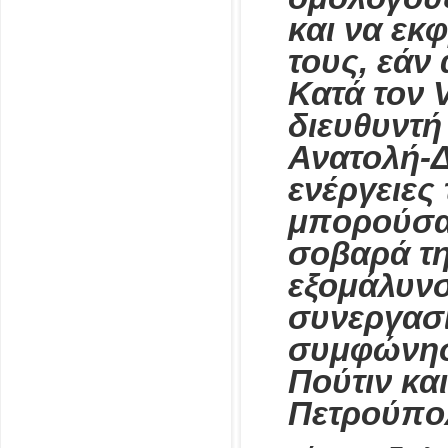
και να εκ
τους, εάν
Κατά τον V
διευθυντή
Ανατολή-Δ
ενέργειες
μπορούσα
σοβαρά τη
εξομάλυνσ
συνεργασί
συμφώνησ
Πούτιν κα
Πετρούπο