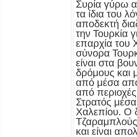
Συρία γύρω α
τα ίδια του λό
αποδεκτή δι
την Τουρκία γ
επαρχία του 
σύνορα Τουρκ
είναι στα βου
δρόμους και 
από μέσα από
από περιοχές
Στρατός μέσα
Χαλεπίου. Ο 
Τζαραμπλούς 
και είναι απ