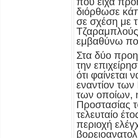
που είχα προ
διόρθωσε κά
σε σχέση με 
Τζαραμπλούς 
εμβαθύνω πολ
Στα δύο προη
την επιχείρη
ότι φαίνεται 
εναντίον των
των οποίων,
Προστασίας το
τελευταίο έτο
περιοχή ελέγ
βορειοανατολι