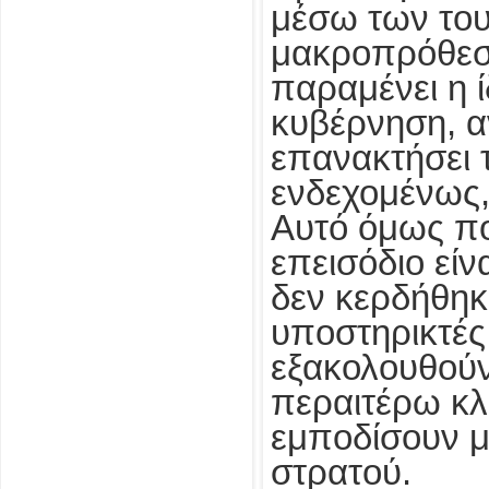
μέσω των το
μακροπρόθεσ
παραμένει η ί
κυβέρνηση, α
επανακτήσει τ
ενδεχομένως,
Αυτό όμως πο
επεισόδιο είν
δεν κερδήθηκε
υποστηρικτές
εξακολουθούν
περαιτέρω κλ
εμποδίσουν μ
στρατού.