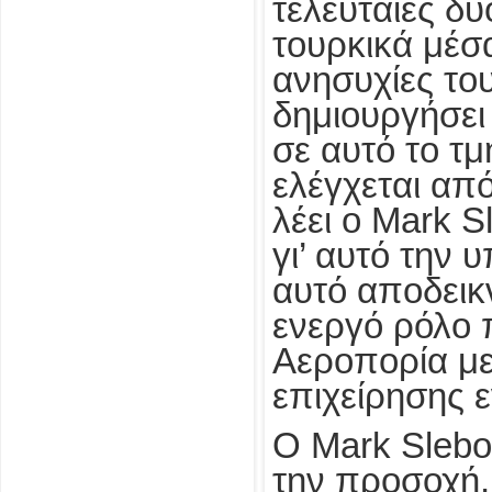
τελευταίες δ
τουρκικά μέσ
ανησυχίες του
δημιουργήσει
σε αυτό το τμ
ελέγχεται απ
λέει ο Mark S
γι’ αυτό την
αυτό αποδεικν
ενεργό ρόλο 
Αεροπορία με
επιχείρησης 
O Mark Slebo
την προσοχή, 