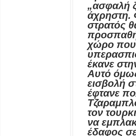
„ασφαλή ζ
άχρηστη. 
στρατός θ
προσπαθήσ
χώρο που 
υπερασπισ
έκανε στη
Αυτό όμως
εισβολή σ
έφτανε πο
Τζαραμπλο
τον τουρκ
να εμπλακ
έδαφος σε