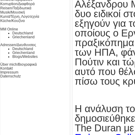
Αλέξανδρου 
Korruption/Διαφθορά
Reisen/Ταξιδιωτικά
δυο ειδικοί σ
Musik/Μουσική
Kunst/Τέχνη, Λογοτεχνία
εξηγούν για τ
Küche/Κουζίνα
MM Online
οποίους ο Ερ
Deutschland
Griechenland
πραξικόπημα 
Adressen/Διευθυνσεις
Deutschland
των ΗΠΑ, φάν
Griechenland
Blogs/Websites
Πούτιν και τώ
Über mich/Βιογραφικά
Kontakt
αυτό που θέλ
Impressum
Datenschutz
πίσω τους κρ
Η ανάλυση το
δημοσιεύθηκε
The Duran με 