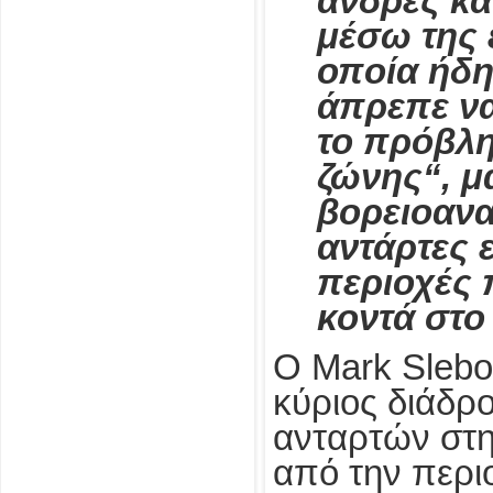
άνδρες κα
μέσω της 
οποία ήδη 
άπρεπε να
το πρόβλ
ζώνης“, μ
βορειοανα
αντάρτες 
περιοχές 
κοντά στο
Ο Mark Slebo
κύριος διάδρ
ανταρτών στη
από την περι