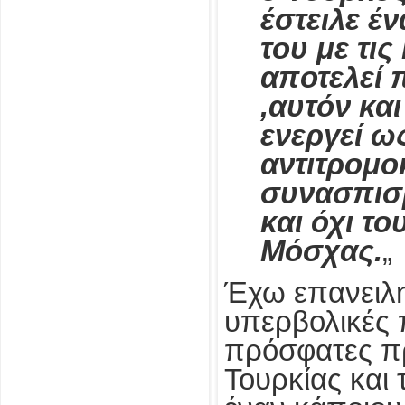
έστειλε έ
του με τι
αποτελεί 
‚αυτόν και
ενεργεί ω
αντιτρομο
συνασπισ
και όχι τ
Μόσχας.
„
Έχω επανειλη
υπερβολικές π
πρόσφατες πρ
Τουρκίας και