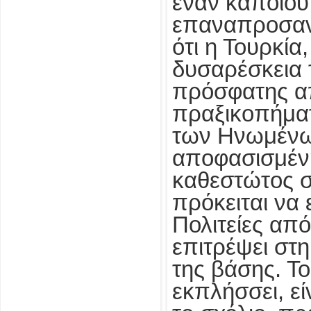
έναν κάποιου
επαναπροσανα
ότι η Τουρκία
δυσαρέσκεια 
πρόσφατης α
πραξικοπήμα
των Ηνωμένων
αποφασισμένη
καθεστώτος στ
πρόκειται να 
Πολιτείες από
επιτρέψει στ
της βάσης. Τ
εκπλήσσει, εί