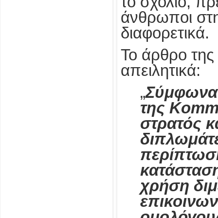
το σχόλιο, π
άνθρωποι στ
διαφορετικά.
Το άρθρο της
απειλητικά:
„
Σύμφωνα 
της Komme
στρατός κ
διπλωμάτες
περίπτωσ
κατάσταση
χρήση δι
επικοινων
ομολόγους