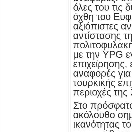
όλες του τις 
όχθη του Ευ
αξιόπιστες α
αντίστασης τ
πολιτοφυλακή
με την YPG ε
επιχείρησης,
αναφορές για 
τουρκικής επι
περιοχές της 
Στο πρόσφατο
ακόλουθο σημ
ικανότητας τ