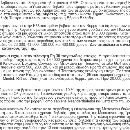
πληθαινουν στα ελεγχομενα ηλεκτρονικα ΜΜΕ. Ο στοχος ειναι κατανοητος! 
ς υποδομες ευρωπα’ι’κου λαου, δηλαδη μιας αμορφης μαζας ανθρωπων χωρις
ριες των Μεγιστανων του Χρηματος, δια των μεμονομενων δικτατοριων της αρ
ς ετσι ονομαθεντες «
Δημοκρατες
» π.χ. τυπου Κωστα Σημιτη, Κωνσταντινο
λεξη Τσιπρα και αλλων στην σημερινη Εβραιο-Ελλαδα.
ικησαν μονιμα στην Ελλαδα ηρθαν βεβαια απο τον Βορρα και δη λογω των 
ζωνη της Γης, λογω της μεταπτωσης του γηινου αξονα γυριζει προς τον Ηλιο κα
σημερα και μια φορα σε μικρη αποσταση οπως πριν 143.000 χρονια. Κατα 
ον λογο αυτον η θαλασσια επιφανεια καταστροφικα για τις παρακτιες περιοχ
ν τις χαρακτηριστικες περιοδους των κυκλων των γηινων τροχιων οι οποιοι ε
αδες σε 23.000, 41.000, 100.000 και 400.000 χρονια.
Δεν αποκλειεται συνε
 κατοικους της Γης.
χρονια ειχαμε στον πλανητη Γη 30 παγετωδεις εποχες
. Η προτελευταια π
ετωδης εποχη αρχισε πριν 130.000 χρονια και διαρκει ακομη μεχρι τις ημερες
(Πλειοκαινο, Εοκαινο, Ολιγοκαινο, Μειοκαινο και Ηωκαινο) μεταξυ 66,4 εκα
ιφανεια κατα 500, 200, 20, 8 και μ0 μετρα, δηλαδη εως τα σημερινα της ορι
 με μια πτωση της θερμοκρασιας. Η Τεταρτογενης γεωλογικη εποχη (Παλαιο
στοκαινο, νυν Εποχη) η οποια διαρκει απο πριν 1,85 εκατομμυρια μεχρι σημ
Mindel, Riß και Wurm) και τρις ενδιαμεσες θερμες φασεις. Πριν 20.000 χρον
0 χρονια και βρισκεται σημερα μονο το 10 % της στερας σκεπασμενο με παγο
. Εως το Ολιγοκαινο της Τριτογεννους γεωλογικης εποχης επικρατουσαν τα 
αλλαγη Ηωκαινο της Τριτογενους γεωλογικης εποχης προς το Πλειοστοκαινο 
ς πρωτα υπο την μορφη Homo sapiens Neanderthalensi και μετα υπο την μ
ων κινησεων διακοπηκε κατα περιοδους η επικοινωνια της Μεσογειου Θαλα
η πριν 6 εκατομμυρια χρονια, δηλαδη προς το τελος της Μειοκαινου της Τρ
κεανο αποκατασταθηκε πριν 4,5 εκατομμυρια χρονια. Την τελικη σφραγιδα τη
αν οι εντονες γεωμορφολογικες μετακινησεις, δηλαδη η τεκτονικη των διαρρη
εφθασαν στην μεγαλυτερη τους ενταση κατα την Τεταρτογενη γεωλογικη επο
, η οποια ειχε αναδυθει πριν 13 εκατομμυρια χρονια κατα την τριτογενη γεωλ