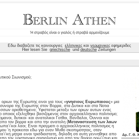
Ή στραβός είναι ο γιαλός ή στραβά αρμενίζουμε
Εδω διαβαζετε τις καινουργιες
ελληνικες
και
γερμανικες
εφημεριδες
Hier lesen Sie
griechische
und
deutsche
Zeitungen
ιτικού Σιωνισμού;
οριων της Ευρωπης ειναι για τους «
γνησιους Ευρωπαιους
» μια
 συνορα της Ευρωπης στον Βορρα, στα Δυτικα και στα Νοτια
σσων οριοθετημενα; Υφισταται μεταξυ των οριων αυτων ενας
 ο οποιος εξελιχθηκε βασιζομενος στον αρχαιοελληνικο πολιτισμο;
μανοι, δυτικοι- και ανατολικοι Γοτθοι, Βανδαλοι, Ουννοι και
απο τον βορρα και απο την ανατολη (
Μεταναστευση των λαων
ρωπα’ι’κοι λαοι; Ειναι πραγματι ο αρχαιοελληνικος πολιτισμος η
σμου ‘η προκειται εδω για εναν Μυθο σκοπιμοτητας, οταν
πα’ι’κη μητρα ειναι τρισδιαστατη, δηλαδη οτι αυτη γεννηθηκε απο
Δρ. Γ. Θ.
απο τον χριστιανικο σοσιαλισμο και απο τον βορειο ηρω’ι’σμο και