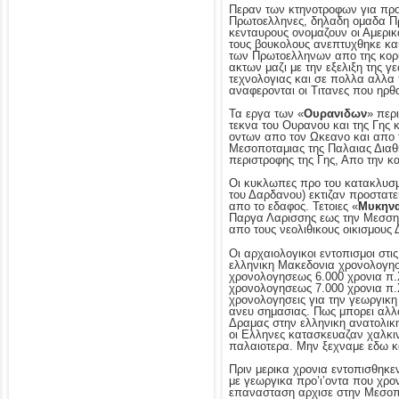
Περαν των κτηνοτροφων για προβ
Πρωτοελληνες, δηλαδη ομαδα Πρω
κενταυρους ονομαζουν οι Αμερικ
τους βουκολους ανεπτυχθηκε κα
των Πρωτοελληνων απο της κορυ
ακτων μαζι με την εξελιξη της 
τεχνολογιας και σε πολλα αλλα 
αναφερονται οι Τιτανες που ηρ
Τα εργα των «
Ουρανιδων
» περ
τεκνα του Ουρανου και της Γης 
οντων απο τον Ωκεανο και απο 
Μεσοποταμιας της Παλαιας Διαθ
περιστροφης της Γης, Απο την κ
Οι κυκλωπες προ του κατακλυσμ
του Δαρδανου) εκτιζαν προστατε
απο το εδαφος. Τετοιες «
Μυκηνα
Παργα Λαρισσης εως την Μεσση
απο τους νεολιθικους οικισμους 
Οι αρχαιολογικοι εντοπισμοι στ
ελληνικη Μακεδονια χρονολογησ
χρονολογησεως 6.000 χρονια π.Χ
χρονολογησεως 7.000 χρονια π.Χ.
χρονολογησεις για την γεωργικη 
ανευ σημασιας. Πως μπορει αλλ
Δραμας στην ελληνικη ανατολικ
οι Ελληνες κατασκευαζαν χαλκιν
παλαιοτερα. Μην ξεχναμε εδω κ
Πριν μερικα χρονια εντοπισθηκε
με γεωργικα προ’ι’οντα που χρο
επανασταση αρχισε στην Μεσοπο