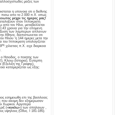
ταλλοσχιστωδες μαζες των
ισταται η υπονοια οτι ο διεθνης
λυ πισω απο το 2.000 π.Χ. οπως
ιωτος μεχρι τις ημερες μας!
καταληξουν στον Ιπποκρατη
ω απο τον Ηλιο, μεταβαλλεται
,43 χρονια για την επομενη
και Δυση των λαμπερων απλανων
ην Αθηνα, διαπιστωνεται οτι
του Ηλιου ‘η 144 ημερες μετα την
γα του Ιπποκρατη υπολογιζεται
ης
 9
χιλιετιας π.Χ. ειχε διαρκεια
.
 ο Ησιοδος, ο ποιητης των
), Κλειω (Ιστορια), Ευτερπη
 (Εξελιξη της Γραφης),
ια καταμεριζεται ως εξης:
ιος εσημειωθη επι της βασιλειας
ες που ακομη δεν εξημερωσαν
οι Χωρικοι. Αργοτερα
ριξ («
κυκλω
») των σπηλαιων ,
ους υψηλους (Οδυς. Ι 181-185).