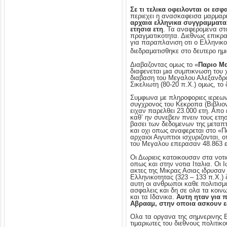
Σε τι τελικα οφειλονται οι εσ
περιεχει η ανασκαφεισα μαρμαρι
αρχαια ελληνικα συγγραμματα 
ετησια ετη
. Τα αναφερομενα στ
πραγματικοτητα. Διεθνως επικρ
για παραπλανιση οτι ο Ελληνικος 
διεδραματισθηκε στο δευτερο ημι
Διαβαζοντας ομως το «
Παριο Μ
διαφενεται μια συμπικνωση του 
διαβαση του Μεγαλου Αλεξανδρο
Σικελιωτη (80-20 π.Χ.) ομως, το 
Συμφωνα με πληροφοριες ιερεων τ
συγχρονος του Κεκροπα (Βιβλιον 
ειχαν παρελθει 23.000 ετη. Απο 
καθ’ ην συνεβειν πνειν τους ετη
βασει των δεδομενων της μεταπτω
και οχι οπως αναφερεται στο «Π
αρχαιοι Αιγυπτιοι ισχυριζονται,
του Μεγαλου επερασαν 48.863 ετη
Οι Δωριεις κατοικουσαν στα νοτι
οπως και στην νοτια Ιταλια. Οι 
ακτες της Μικρας Ασιας ιδρυσαν
Ελληνικοτητας (323 – 133 π.Χ.)
αυτη οι ανθρωποι καθε πολιτισμ
ασφαλεις και δη σε ολα τα κοιν
και τα Ιδανικα.
Αυτη ηταν για 
Αβρααμ, στην οποια ασκουν ε
Ολα τα οργανα της σημνερινης Ε
τιμαριωτες του διεθνους πολιτι