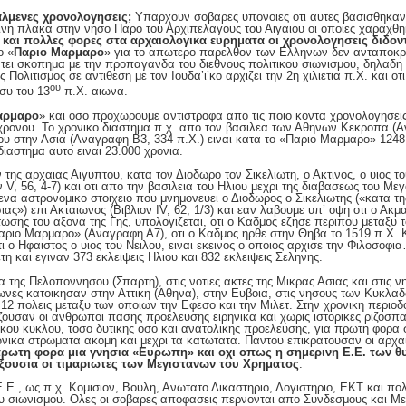
φαλμενες χρονολογησεις;
Υπαρχουν σοβαρες υπονοιες οτι αυτες βασισθηκαν
νη πλακα στην νησο Παρο του Αρχιπελαγους του Αιγαιου οι οποιες χαραχθη
και πολλες φορες στα αρχαιολογικα ευρηματα οι χρονολογησεις διδοντα
ο «
Παριο Μαρμαρο
» για το απωτερο παρελθον των Ελληνων δεν ανταποκρι
ατει σκοπημα με την προπαγανδα του διεθνους πολιτικου σιωνισμου, δηλαδ
Πολιτισμος σε αντιθεση με τον Ιουδα’ι’κο αρχιζει την 2η χιλιετια π.Χ. και οτ
ου
συ του 13
π.Χ. αιωνα.
αρμαρο
» και οσο προχωρουμε αντιστροφα απο τις ποιο κοντα χρονολογησεις
χρονου. Το χρονικο διαστημα π.χ. απο τον βασιλεα των Αθηνων Κεκροπα (Α
υ στην Ασια (Αναγραφη Β3, 334 π.Χ.) ειναι κατα το «Παριο Μαρμαρο» 1248
διαστημα αυτο ειναι 23.000 χρονια.
ης αρχαιας Αιγυπτου, κατα τον Διοδωρο τον Σικελιωτη, ο Ακτινος, ο υιος τ
V, 56, 4-7) και οτι απο την βασιλεια του Ηλιου μεχρι της διαβασεως του Μ
ενα αστρονομικο στοιχειο που μνημονευει ο Διοδωρος ο Σικελιωτης («κατα τη
σιας») επι Ακταιωνος (Βιβλιον IV, 62, 1/3) και εαν λαβουμε υπ’ οψη οτι ο Ακ
σης του αξονα της Γης, υπολογιζεται, οτι ο Καδμος εζησε περιπου μεταξυ τ
αριο Μαρμαρο» (Αναγραφη Α7), οτι ο Καδμος ηρθε στην Θηβα το 1519 π.Χ. Κ
 οτι ο Ηφαιστος ο υιος του Νειλου, ειναι εκεινος ο οποιος αρχισε την Φιλοσ
 και εγιναν 373 εκλειψεις Ηλιου και 832 εκλειψεις Σεληνης.
α της Πελοποννησου (Σπαρτη), στις νοτιες ακτες της Μικρας Ασιας και στις ν
Ιωνες κατοικησαν στην Αττικη (Αθηνα), στην Ευβοια, στις νησους των Κυκλαδ
 12 πολεις μεταξυ των οποιων την Εφεσο και την Μιλετ. Στην χρονικη περιοδ
 ζουσαν οι ανθρωποι πασης προελευσης ειρηνικα και χωρις ιστορικες ριζοσπ
ικου κυκλου, τοσο δυτικης οσο και ανατολικης προελευσης, για πρωτη φορα
ωνικα στρωματα ακομη και μεχρι τα κατωτατα. Παντου επικρατουσαν οι αρχαιο
πρωτη φορα μια γνησια «Ευρωπη» και οχι οπως η σημερινη Ε.Ε. των θ
ξουσια οι τιμαριωτες των Μεγιστανων του Χρηματος
.
.Ε., ως π.χ. Κομισιον, Βουλη, Ανωτατο Δικαστηριο, Λογιστηριο, ΕΚΤ και π
κου σιωνισμου. Ολες οι σοβαρες αποφασεις περνονται απο Συνδεσμους και Μ