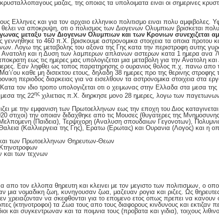
κρυσταλλοπαγους μαζας, της οποιας τα υπολοιματα ειναι οι σημερινες κρυσ
ους Ελληνες και για τον αρχαιο ελληνικο πολιτισμο ειναι πολυ αμφιβολες. Υφ
ι!) θελει να αποκρυψη, οτι ο πολισμος των Διογενων Ολυμπιων βρισκεται πο
γωνας μεταξυ των Διογενων Ολυμπιων και των Κρονιων συνεχιζεται αμε
ς γεννηθηκε το 460 π.Χ. βρισκουμε αστρονομικα στοιχεια τα οποια προτου 
νων. Λογω της μεταβολης του αξονα της Γης κατα την περιστροφη αυτης γυρ
 η Ανατολη και η Δυση των λαμπερων απλανων αστερων κατα 1 ημερα ανα 70
πποκρατη εως τις ημερες μας υπολογιζεται μια μεταβολη για την Ανατολη 
μερες. Εαν ληφθει ως τοπος παρατηρησης ο ουρανιος θολος π.χ. πανω απο τ
 Μα’ι’ου καθε μη δισεκτου ετους, δηλαδη 38 ημερες προ της θερινης στροφης 
ρονικη περιοδος διαρκειας για να εισελθουν τα αστρονομικα στοιχεια στα ερ
 Κατα τον ιδιο τροπο υπολογιζεται οτι ο χειμωνας στην Ελλαδα στα μεσα της
ης
 μεσα της 22
χιλιετιας π.Χ. διηρκησε μονο 28 ημερες, λογω των παγετωνων
ιζει με την εμφανιση των Πρωτοελληνων εως την εποχη του Διος καταγινεται
020 στιχοι) την οποιαν διδαχθηκε απο τις Μουσες (θυγατερες της Μνημοσυνης!
 Μελπομενη (Παιδεια), Τερψιχορη (Αναλυση σπουδαιων Γεγονοτων), Πολυμνια
αλεια (Καλλιεργεια της Γης), Ερατω (Ερωτας) και Ουρανια (Λογος) και η οπο
 και των Πρωτοελληνων Θηρευτων-Θεων
Κτηνοτροφων
 και των τεχνων
να απο τον ελλοπα θηρευτη και κλεινει με τον μεγιστο των πολιτισμων, ο οπο
αν μια νομαδικη ζωη, κυνηγουσαν ζωα, μαζευαν ρογια και ριζες. Ως θηρευτ
εν χρειαζονταν να σκεφθονται για το επομενο ετος οπως πρεπει να κανουν 
ες (κτηνοτροφοι) τα Ζωα τους απο τους διαφορους κινδυνους και εκτιζαν πε
ιοι και συγκεντρωναν και τα ποιμνια τους (προβατα και γιδια), τοιχους λιθιν