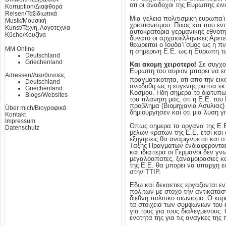
οτι οι αναδοχοι της Ευρωπης ειν
Korruption/Διαφθορά
Reisen/Ταξιδιωτικά
Μια γελεια πολιτισμικη ευρωπα’ι’
Musik/Μουσική
χριστιανισμου. Ποιος και που εν
Kunst/Τέχνη, Λογοτεχνία
αυτοκρατορια γερμανικης εθνοτη
Küche/Κουζίνα
δυνατο οι αρχαιοελληνικες Αρετες
θεωρειται ο Ιουδα’ι’σμος ως η 
MM Online
η σημερινη Ε.Ε. ως η Ευρωπη τ
Deutschland
Griechenland
Και ακομη χειροτερα!
Σε συγχο
Ευρωπη του αυριον μπορει να ει
Adressen/Διευθυνσεις
πραγματικοτητα, οτι απο την εικ
Deutschland
αναδυθη ως η ευγενης ρατσα εκ 
Griechenland
Κοσμου. Ηδη σημερα το διατυπω
Blogs/Websites
του πλανητη μας, οτι η Ε.Ε. του
προβλημα (Βιομηχανια Ασυλιας) 
Über mich/Βιογραφικά
δημιουργησεν και οτι μια λυση 
Kontakt
Impressum
Οπως σημερα τα οργανα της Ε.Ε.
Datenschutz
μελων κρατων της Ε.Ε. ετσι κα
εξηγησεις θα αναμιγνυεται και σ
Ταξης Πραγματων ενδιαφερονται 
και ιδιαιτερα οι Γερμανοι δεν γ
μεγαλοαπατες, ξαναμοιρασιες κ
της Ε.Ε. θα μπορει να υπαρχη 
στην ΤΤΙP.
Εδω και δεκαετιες εργαζονται ε
πολιτων με στοχο την αντικατασ
διεθνη πολιτικο σιωνισμο. Ο κυ
τα στοιχεια των συμφωνιων του 
για τους για τους διαλεγμενους
ενοτητα της για τις αναγκες της