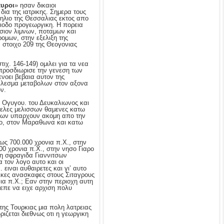
αυροι
» ησαν δικαιοι
ια της ιατρικης. Σημερα τους
Πηλιο της Θεσσαλιας εκτος απο
ιοδο προγεωργικη. Η πορεια
σιον λιμνων, ποταμων και
ομων, στην εξελιξη της
 στοιχο 209 της Θεογονιας
ιχ. 146-149) ομιλει για τα νεα
 προσδιωρισε την γενεση των
ενοει βεβαια αυτον της
ελεσμα μεταβολων στον αξονα
ν.
 Ογυγου. του Δευκαλιωνος και
υψελες μελισσων θαμενες κατω
πων υπαρχουν ακομη απο την
ο, στον Μαραθωνα και κατω
ως 700.000 χρονια π.Χ., στην
0 χρονια π.Χ., στην νησο Γιαρο
νη σφραγιδα Γιαννιτσων
 τον λογο αυτο και οι
ειναι αυθαιρετες και γι’ αυτο
ικες ανασκαφες στους Σιταγρους
α π.Χ.; Εαν στην περιοχη αυτη
επε να ειχε αρχιση πολυ
της Τουρκιας μια πολη λατρειας
ιζεται διεθνως οτι η γεωργικη