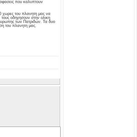
ποφασεις που καλυπτουν
90 χωρες του πλανητη μας να
 τους οδηγησουν στην ολικη
ς Ευρωπης των Πατριδων. Τα δυο
ση του πλανητη μας.