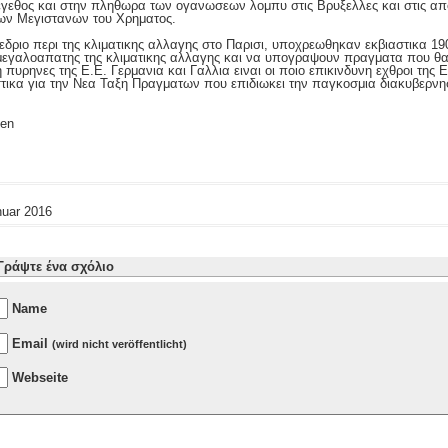
μεγεθος και στην πληθωρα των ογανωσεων λομπυ στις Βρυξελλες και στις α
των Μεγιστανων του Χρηματος.
νεδριο περι της κλιματικης αλλαγης στο Παρισι, υποχρεωθηκαν εκβιαστικα 1
ς μεγαλοαπατης της κλιματικης αλλαγης και να υπογραψουν πραγματα που θα
 πυρηνες της Ε.Ε. Γερμανια και Γαλλια ειναι οι ποιο επικινδυνη εχθροι τη
στικα για την Νεα Ταξη Πραγματων που επιδιωκει την παγκοσμια διακυβερνη
gen
nuar 2016
Γράψτε ένα σχόλιο
Name
Email
(wird nicht veröffentlicht)
Webseite