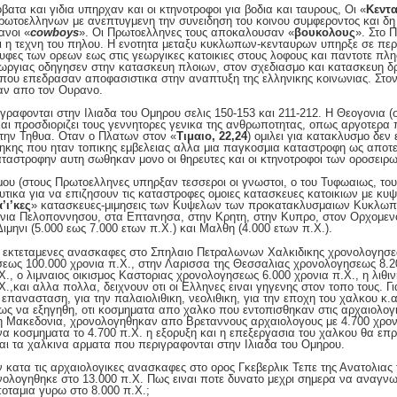
ατα και γιδια υπηρχαν και οι κτηνοτροφοι για βοδια και ταυρους, Οι «
Κεντ
τοελληνων με ανεπτυγμενη την συνειδηση του κοινου συμφεροντος και δη δ
ανοι «
cowboys
». Οι Πρωτοελληνες τους αποκαλουσαν «
βουκολους
». Στο 
ι η τεχνη του πηλου. Η ενοτητα μεταξυ κυκλωπων-κενταυρων υπηρξε σε περ
φες των ορεων εως στις γεωργικες κατοικιες στους λοφους και παντοτε πλη
γεωργιας οδηγησεν στην κατασκευη πλοιων, στον σχεδιασμο και κατασκευη δρ
που επεδρασαν αποφασιστικα στην αναπτυξη της ελληνικης κοινωνιας. Στον
θαν απο τον Ουρανο.
ιγραφονται στην Ιλιαδα του Ομηρου σελις 150-153 και 211-212. Η Θεογονια (στ
και προσδιοριζει τους γεννητορες γενικα της ανθρωποτητας, οπως αργοτερα
την Τηθυα. Οταν ο Πλατων στον «
Τιμαιο, 22,24
) ομιλει για κατακλυσμο δεν 
ηκης που ηταν τοπικης εμβελειας αλλα μια παγκοσμια καταστροφη ως αποτ
αταστροφην αυτη σωθηκαν μονο οι θηρευτες και οι κτηνοτροφοι των οροσειρω
ου (στους Πρωτοελληνες υπηρξαν τεσσεροι οι γνωστοι, ο του Τυφωαιως, του
υτικα για να επιζησουν τις καταστροφες ομοιες κατασκευες κατοικιων με κ
’ι’κες
» κατασκευες-μιμησεις των Κυψελων των προκατακλυσμαιων Κυκλω
νια Πελοποννησου, στα Επτανησα, στην Κρητη, στην Κυπρο, στον Ορχομεν
Διμηνι (5.000 εως 7.000 ετων π.Χ.) και Μαλθη (4.000 ετων π.Χ.).
ις εκτεταμενες ανασκαφες στο Σπηλαιο Πετραλωνων Χαλκιδικης χρονολογησε
εως 100.000 χρονια π.Χ., στην Λαρισσα της Θεσσαλιας χρονολογησεως 8.20
., ο λιμναιος οικισμος Καστοριας χρονολογησεως 6.000 χρονια π.Χ., η λιθι
,και αλλα πολλα, δειχνουν οτι οι Ελληνες ειναι γηγενης στον τοπο τους. Για
επανασταση, για την παλαιολιθικη, νεολιθικη, για την εποχη του χαλκου κ.α. 
ως να εξηγηθη, οτι κοσμηματα απο χαλκο που εντοπισθηκαν στις αρχαιολογ
η Μακεδονια, χρονολογηθηκαν απο Βρεταννους αρχαιολογους με 4.700 χρονι
α κοσμηματα το 4.700 π.Χ. η εξορυξη και η επεξεργασια του χαλκου θα επρ
αι τα χαλκινα αρματα που περιγραφονται στην Ιλιαδα του Ομηρου.
ν κατα τις αρχαιολογικες ανασκαφες στο ορος Γκεβερλικ Τεπε της Ανατολιας 
νολογηθηκε στο 13.000 π.Χ. Πως ειναι ποτε δυνατο μεχρι σημερα να αναγνωρ
ταμια γυρω στο 8.000 π.Χ.;