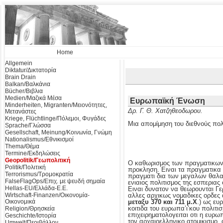
Home
Allgemein
Diktatur/Δικτατορία
Brain Drain
Balkan/Βαλκάνια
Bücher/Βιβλια
Medien/Μαζικά Μέσα
Ευρωπαϊκή Ένωση
Minderheiten, Migranten/Μειονότητες,
Δρ. Γ. Θ. Χατζηθεοδωρου.
Μετανάστες
Kriege, Flüchtlinge/Πόλεμοι, Φυγάδες
Μια απομίμηση του διεθνούς πολ
Sprache/Γλώσσα
Gesellschaft, Meinung/Κοινωνία, Γνώμη
Nationalismus/Εθνικισμοί
Thema/Θέμα
Termine/Εκδηλώσεις
Geopolitik/Γεωπολιτική
Ο καθωρισμος των πραγματικων 
Politik/Πολιτική
προκληση. Ειναι τα πραγματικα
Terrorismus/Τρομοκρατία
πραγματι δια των μεγαλων θαλα
FalseFlagOps/Επιχ. με ψευδή σημαία
ενιαιος πολιτισμος της εσπεριας
Hellas-EU/Ελλάδα-Ε.Ε.
Ειναι δυνατον να θεωρουνται Γερ
Wirtschaft-Finanzen/Οικονομία-
αλλες αρχικως νομαδικες ορδες 
Οικονομικά
μεταξυ 370 και 711 μ.Χ
.) ως ευ
κοιτιδα του ευρωπα’ι’κου πολιτι
Religion/Θρησκεία
επιχειρηματολογειται οτι η ευρω
Geschichte/Ιστορία
τον αρχαιοελληνικο ατομικισμο, 
Umwelt/Περιβάλλον