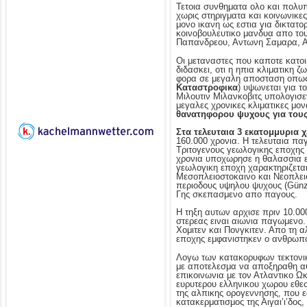
Τετοια συνθηματα ολο και πολυ
χωρις στηριγματα και κοινωνικε
μονο ικανη ως εστια για δικτατο
κοινοβουλευτικο μανδυα απο του
Παπανδρεου, Αντωνη Σαμαρα, Α
Οι μεταναστες που καποτε κατο
διδασκει, οτι η ηπια κλιματικη 
φορα σε μεγαλη αποσταση οπως 
Καταστροφικα
) υψωνεται για τ
Μιλουτιν Μιλανκοβιτς υπολογισε
μεγαλες χρονικες κλιματικες μον
θανατηφορου ψυχους για τους
Στα τελευταια 3 εκατομμυρια 
160.000 χρονια. Η τελευταια παγ
Τριτογενους γεωλογικης εποχης 
χρονια υποχωρησε η θαλασσια επ
γεωλογικη εποχη χαρακτηριζεται
Μεσοπλειοστοκαινο και Νεοπλειο
περιοδους υψηλου ψυχους (Günz, 
Γης σκεπασμενο απο παγους.
Η τηξη αυτων αρχισε πριν 10.00
στερεας ειναι αιωνια παγωμενο
Χομιτεν και Πονγκιτεν. Απο τη 
εποχης εμφανιστηκεν ο ανθρωπο
Λογω των κατακορυφων τεκτονικ
με αποτελεσμα να αποξηραθη αυτ
επικοινωνια με τον Ατλαντικο Ω
ευρυτερου ελληνικου χωρου εθεσ
της αλπικης ορογεννησης, που 
κατακερματισμος της Αιγαι’ι’δος