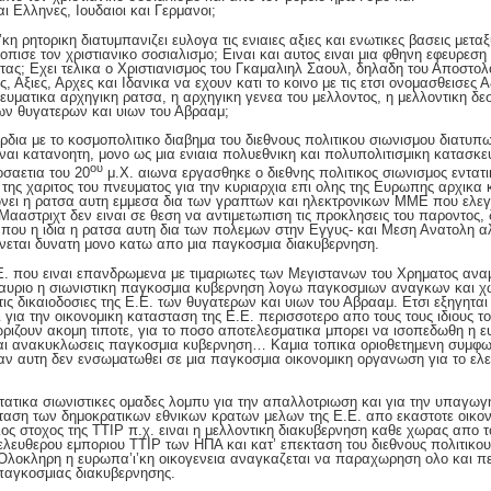
αι Ελληνες, Ιουδαιοι και Γερμανοι;
κη ρητορικη διατυμπανιζει ευλογα τις ενιαιες αξιες και ενωτικες βασεις μετα
τοπισε τον χριστιανικο σοσιαλισμο; Ειναι και αυτος ειναι μια φθηνη εφευρεση
τας; Εχει τελικα ο Χριστιανισμος του Γκαμαλιηλ Σαουλ, δηλαδη του Αποστολο
, Αξιες, Αρχες και Ιδανικα να εχουν κατι το κοινο με τις ετσι ονομασθεισες Αξ
πνευματικα αρχηγικη ρατσα, η αρχηγικη γενεα του μελλοντος, η μελλοντικη δ
ων θυγατερων και υιων του Αβρααμ;
ρδια με το κοσμοπολιτικο διαβημα του διεθνους πολιτικου σιωνισμου διατυπων
ναι κατανοητη, μονο ως μια ενιαια πολυεθνικη και πολυπολιτισμικη κατασκε
ου
οσαετια του 20
μ.Χ. αιωνα εργασθηκε ο διεθνης πολιτικος σιωνισμος εντατι
της χαριτος του πνευματος για την κυριαρχια επι ολης της Ευρωπης αρχικα 
νει η ρατσα αυτη εμμεσα δια των γραπτων και ηλεκτρονικων ΜΜΕ που ελεγχ
 Μααστριχτ δεν ειναι σε θεση να αντιμετωπιση τις προκλησεις του παροντος,
που η ιδια η ρατσα αυτη δια των πολεμων στην Εγγυς- και Μεση Ανατολη αλ
γινεται δυνατη μονο κατω απο μια παγκοσμια διακυβερνηση.
 που ειναι επανδρωμενα με τιμαριωτες των Μεγιστανων του Χρηματος αναμι
ι αυριο η σιωνιστικη παγκοσμια κυβερνηση λογω παγκοσμιων αναγκων και χ
τις δικαιοδοσιες της Ε.Ε. των θυγατερων και υιων του Αβρααμ. Ετσι εξηγηται 
για την οικονομικη κατασταση της Ε.Ε. περισσοτερο απο τους τους ιδιους 
νωριζουν ακομη τιποτε, για το ποσο αποτελεσματικα μπορει να ισοπεδωθη η ε
αι ανακυκλωσεις παγκοσμια κυβερνηση… Καμια τοπικα οριοθετημενη συμφω
εαν αυτη δεν ενσωματωθει σε μια παγκοσμια οικονομικη οργανωση για το ελ
ντατικα σιωνιστικες ομαδες λομπυ για την απαλλοτριωση και για την υπαγ
ταση των δημοκρατικων εθνικων κρατων μελων της Ε.Ε. απο εκαστοτε οικον
ριος στοχος της TTIP π.χ. ειναι η μελλοντικη διακυβερνηση καθε χωρας απο
ελευθερου εμποριου TTIP των ΗΠΑ και κατ’ επεκταση του διεθνους πολιτικου
. Ολοκληρη η ευρωπα’ι’κη οικογενεια αναγκαζεται να παραχωρηση ολο και π
 παγκοσμιας διακυβερνησης.