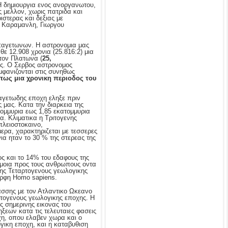
Η δημιουργια ενος ανοργανωτου,
 μελλον, χωρις πατριδα και
ιστερας και δεξιας με
υ Καραμανλη, Γιωργου
παγετωνων. Η αστρονομια μας
θε 12.908 χρονια (25.816:2) μια
τον Πλατωνα (
25,
ες. Ο Σερβος αστρονομος
μφανιζονται στις συνηθως
πως μια χρονικη περιοδος του
αγετωδης εποχη εληξε πριν
 μας. Κατα την διαρκεια της
τομμυρια εως 1,85 εκατομμυρια
α. Κλιματικα η Τριτογενης
πλειοστοκαινο,
ερα, χαρακτηριζεται με τεσσερες
ια ηταν το 30 % της στερεας της
ς και το 14% του εδαφους της
ομοια προς τους ανθρωπους οντα
της Τεταρτογενους γεωλογικης
ορφη Homo sapiens.
σσης με τον Ατλαντικο Ωκεανο
ιτογενους γεωλογικης εποχης. Η
ς σημερινης εικονας του
ξεων κατα τις τελευταιες φασεις
χη, οπου ελαβεν χωρα και ο
ογικη εποχη, και η καταβυθιση