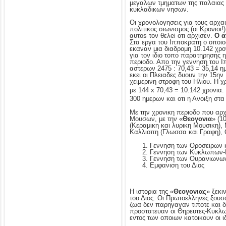
μεγαλων τμηματων της παλαιας 
κυκλαδικων νησων.
Οι χρονολογησεις για τους αρχαι
πολιτικος σιωνισμος (οι Κρονιο
αυτοs τον θελei οτι αρχισεν.
Ο α
Στα εργα του Ιπποκρατη ο οποιο
εκαναν μια διαδρομη 10.142 χρο
για τον ιδιο τοπο παρατηρησης
περιοδο. Απο την γεννηση του Ι
αστερων 2475 : 70,43 = 35,14 η
εκει οι Πλειαδες δυουν την 15ην
χειμερινη στροφη του Ηλιου. Η χ
με 144 x 70,43 = 10.142 χρονια.
300 ημερων και οτι η Ανοιξη στα
Με την χρονικη περιοδο που αρχ
Μουσων, με την «
Θεογονια
» (1
(Κεραμικη και λυρικη Μουσικη),
Καλλιοπη (Γλωσσα και Γραφη), Θ
Γεννηση των Οροσειρων
Γεννηση των Κυκλωπων-
Γεννηση των Ουρανιωνων
Εμφανιση του Διος
Η ιστορια της «
Θεογονιας
» ξεκι
του Διος. Οι Πρωτοελληνες ξουσ
ζωα δεν παρηγαγαν τιποτε και δ
προστατευαν οι Θηρευτες-Κυκλωπ
εντος των οποιων κατοικουν οι ιδ