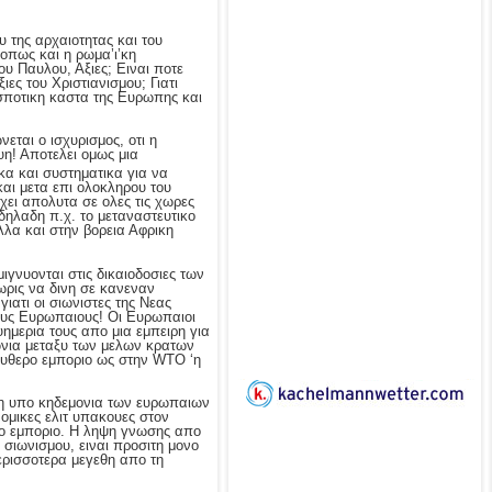
ξυ της αρχαιοτητας και του
 οπως και η ρωμα’ι’κη
υ Παυλου, Αξιες; Ειναι ποτε
ιες του Χριστιανισμου; Γιατι
εσποτικη καστα της Ευρωπης και
εται ο ισχυρισμος, οτι η
υη! Αποτελει ομως μια
κα και συστηματικα για να
και μετα επι ολοκληρου του
ει απολυτα σε ολες τις χωρες
 δηλαδη π.χ. το μεταναστευτικο
λα και στην βορεια Αφρικη
γνυονται στις δικαιοδοσιες των
ωρις να δινη σε κανεναν
γιατι οι σιωνιστες της Νεας
τους Ευρωπαιους! Οι Ευρωπαιοι
υημερια τους απο μια εμπειρη για
νια μεταξυ των μελων κρατων
ευθερο εμποριο ως στην WTO ‘η
ωγη υπο κηδεμονια των ευρωπαιων
ομικες ελιτ υπακουες στον
 το εμποριο. Η ληψη γνωσης απο
 σιωνισμου, ειναι προσιτη μονο
ερισσοτερα μεγεθη απο τη