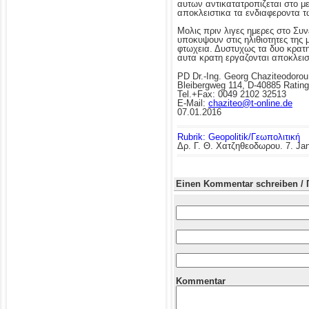
αυτων αντικατατροπιζεται στο 
αποκλειστικα τα ενδιαφεροντα 
Μολις πριν λιγες ημερες στο Συ
υποκυψουν στις ηλιθιοτητες τη
φτωχεια. Δυστυχως τα δυο κρατη
αυτα κρατη εργαζονται αποκλει
PD Dr.-Ing. Georg Chaziteodorou
Bleibergweg 114, D-40885 Ratin
Tel.+Fax: 0049 2102 32513
E-Mail:
chaziteo@t-online.de
07.01.2016
Rubrik: Geopolitik/Γεωπολιτική
Δρ. Γ. Θ. Χατζηθεοδωρου.
7. Ja
Einen Kommentar schreiben / 
Kommentar