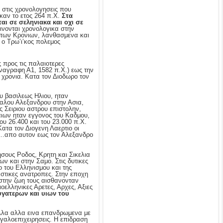
 στις χρονολογησεις που
καν το ετος 264 π.Χ.
Στα
ι σε σεληνιακα και οχι σε
νονται χρονολογικα στην
η των Κρονιων, λανθασμενα και
ι ο Τρω’ι’κος πολεμος
 προς τις παλαιοτερες
ναγραφη Α1, 1582 π.Χ.) εως την
 χρονια. Κατα τον Διοδωρο τον
ου βασιλεως Ηλιου, ηταν
εγαλου Αλεξανδρου στην Ασια,
ς Σειριου αστρου επιστολην,
μαιων ηταν εγγονος του Καδμου,
ου 26.400 και του 23.000 π.Χ.
ατα τον Διογενη Λαερτιο οι
οφια…απο αυτον εως τον Αλεξανδρο
ησους Ροδος, Κρητη και Σικελια
ων και στην Σαμο. Στις δυτικες
ο του Ελληνισμου και της
αστικες ανατροπες. Στην εποχη
 στην ζωη τους αισθανονταν
ελληνικες Αρετες, Αρχες, Αξιες
υγατερων και υιων του
ολλα αλλα εινα επανδρωμενα με
εγαλοεπιχειρησεις. Η επιδραση