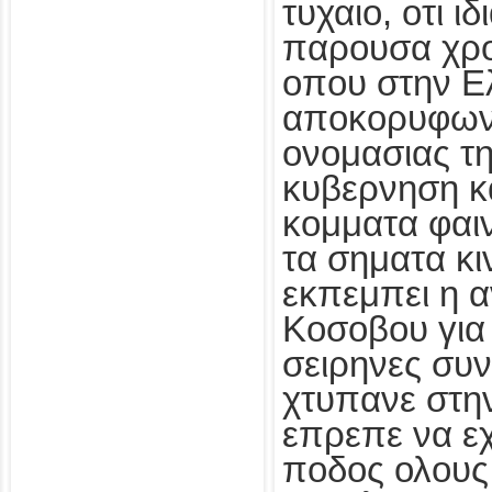
τυχαιο, οτι ι
παρουσα χρο
οπου στην Ε
αποκορυφωνε
ονομασιας τ
κυβερνηση κα
κομματα φαιν
τα σηματα κ
εκπεμπει η 
Κοσοβου για 
σειρηνες συ
χτυπανε στη
επρεπε να εχ
ποδος ολους