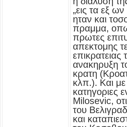
η διαλυση τη
„εις τα εξ ων
ηταν και τοσ
πραμμα, οπως
πρωτες επιτυ
απεκτομης τ
επικρατειας τ
ανακηρυξη το
κρατη (Κροατ
κλπ.). Και με 
κατηγοριες ε
Milosevic, οτ
του Βελιγραδ
και καταπιε