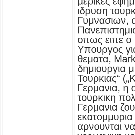
μερικες εφημ
ιδρυση τουρ
Γυμνασιων, α
Πανεπιστημι
οπως ειπε ο
Υπουργος γι
θεματα, Mark
δημιουργια μ
Τουρκιας“ („K
Γερμανια, η 
τουρκικη πολ
Γερμανια ζου
εκατομμυρια 
αρνουνται ν