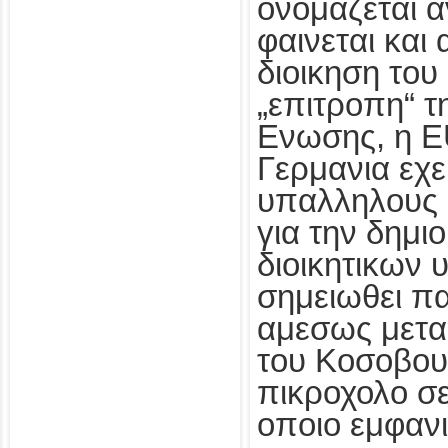
ονομαζεται α
φαινεται και 
διοικηση του 
„επιτροπη“ 
Ενωσης, η 
Γερμανια εχει
υπαλληλους 
για την δημι
διοικητικων
σημειωθει πα
αμεσως μετα
του Κοσοβου
πικροχολο σε
οποιο εμφανι