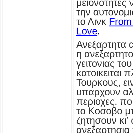
μειονοτητες ν
την αυτονομι
το Λινκ
From 
Love
.
Ανεξαρτητα 
η ανεξαρτητο
γειτονιας το
κατοικειται 
Τουρκους, ει
υπαρχουν αλ
περιοχες, π
το Κοσοβο μ
ζητησουν κι’ 
ανεξαρτησια 