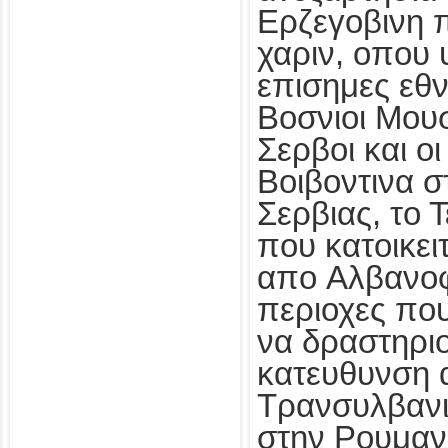
Ερζεγοβινη 
χαριν, οπου 
επισημες εθνι
Βοσνιοι Μουσ
Σερβοι και οι
Βοιβοντινα σ
Σερβιας, το
που κατοικειτ
απο Αλβανο
περιοχες πο
να δραστηρι
κατευθυνση α
Τρανσυλβανια
στην Ρουμανι