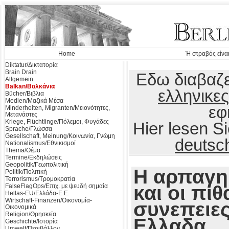
Home
Ή στραβός είναι
Diktatur/Δικτατορία
Brain Drain
Εδω διαβαζε
Allgemein
Balkan/Βαλκάνια
ελληνικες
Bücher/Βιβλια
Medien/Μαζικά Μέσα
εφ
Minderheiten, Migranten/Μειονότητες,
Μετανάστες
Kriege, Flüchtlinge/Πόλεμοι, Φυγάδες
Hier lesen 
Sprache/Γλώσσα
Gesellschaft, Meinung/Κοινωνία, Γνώμη
deutsc
Nationalismus/Εθνικισμοί
Thema/Θέμα
Termine/Εκδηλώσεις
Geopolitik/Γεωπολιτική
Η αρπαγη
Politik/Πολιτική
Terrorismus/Τρομοκρατία
και οι πιθ
FalseFlagOps/Επιχ. με ψευδή σημαία
Hellas-EU/Ελλάδα-Ε.Ε.
Wirtschaft-Finanzen/Οικονομία-
συνεπειες
Οικονομικά
Religion/Θρησκεία
Ελλαδα
Geschichte/Ιστορία
Umwelt/Περιβάλλον