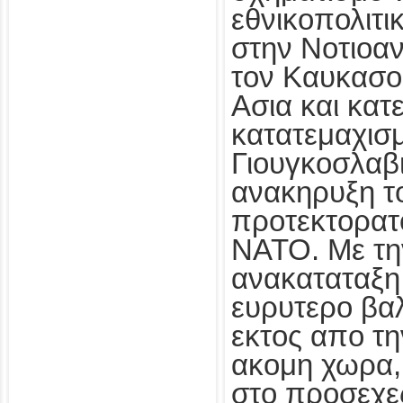
εθνικοπολιτ
στην Νοτιοα
τον Καυκασο 
Ασια και κατ
κατατεμαχισ
Γιουγκοσλαβι
ανακηρυξη τ
προτεκτορατ
ΝΑΤΟ. Με τη
ανακαταταξη
ευρυτερο βα
εκτος απο τη
ακομη χωρα,
στο προσεχε