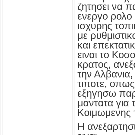
ζητησει να πα
ενεργο ρολο 
ισχυρης τοπ
με ρυθμιστι
και επεκτατικ
ειναι το Κοσ
κρατος, ανε
την Αλβανια,
τιποτε, οπως
εξηγησω παρ
μαντατα για 
Κοιμωμενης 
Η ανεξαρτησ