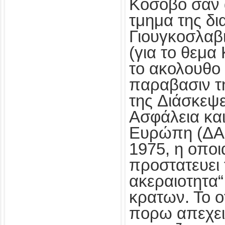
Κοσοβο σαν
τμημα της δι
Γιουγκοσλαβι
(για το θεμα
το ακολουθο
παραβασιν 
της Διάσκεψε
Ασφάλεια κα
Ευρώπη (ΔΑ
1975, η οποι
προστατευει 
ακεραιοτητα
κρατων. Το ο
πορω απεχει