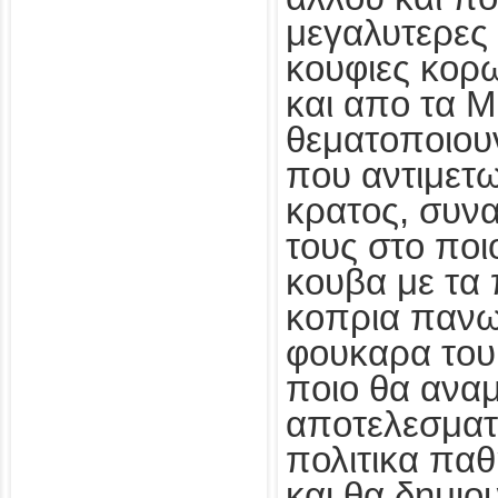
μεγαλυτερες 
κουφιες κορ
και απο τα Μ
θεματοποιου
που αντιμετ
κρατος, συνα
τους στο ποι
κουβα με τα
κοπρια πανω
φουκαρα του
ποιο θα ανα
αποτελεσματ
πολιτικα πα
και θα δημιο