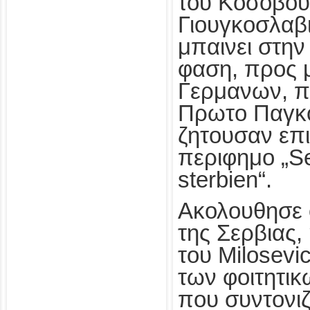
του Κοσοβου,
Γιουγκοσλαβι
μπαινει στην
φαση, προς 
Γερμανων, π
Πρωτο Παγκ
ζητουσαν επι
περιφημο „S
sterbien“.
Ακολουθησε 
της Σερβιας
του Milosevi
των φοιτητι
που συντονι