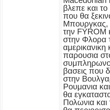
Macedonian B
βλεπε και τ
που θα ξεκιν
Μπουργκας, 
την FYROM κ
στην Φλορα τ
αμερικανικη 
παρουσια στ
συμπληρωνου
βασεις που δ
στην Βουλγαρ
Ρουμανια και
θα εγκαταστ
Πολωνια και 