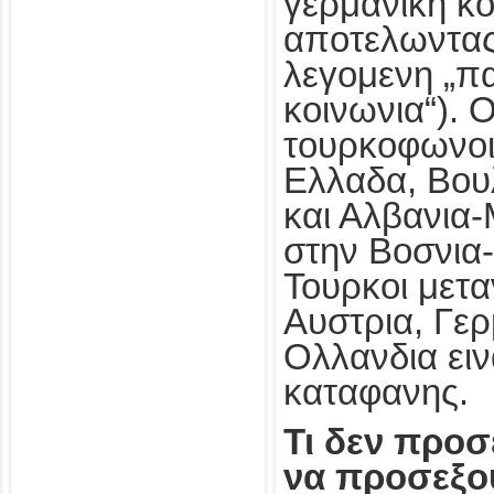
γερμανικη κο
αποτελωντας
λεγομενη „π
κοινωνια“). 
τουρκοφωνοι
Ελλαδα, Βο
και Αλβανια
στην Βοσνια-
Τουρκοι μετα
Αυστρια, Γερ
Ολλανδια ειν
καταφανης.
Τι δεν προσ
να προσεξο