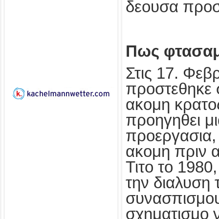
δεουσα προ
Πως φτασαμ
Στις 17. Φεβ
προστεθηκε 
ακομη κρατος
προηγηθει μ
προεργασια,
ακομη πριν 
Τιτο το 1980
την διαλυση 
συνασπισμου
σχηματισμο 