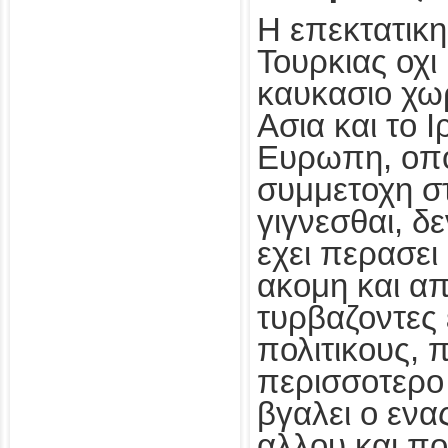
Η επεκτατικη
Τουρκιας οχι
καυκασιο χωρ
Ασια και το Ι
Ευρωπη, οπο
συμμετοχη σ
γιγνεσθαι, δ
εχει περασε
ακομη και α
τυρβαζοντες
πολιτικους, 
περισσοτερο 
βγαλει ο ενας
αλλου και ποι