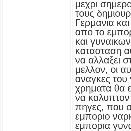
μεχρι σημερ
τους δημιουρ
Γερμανια κα
απο το εμπο
και γυναικων
κατασταση αυ
να αλλαξει σ
μελλον, οι α
αναγκες του 
χρηματα θα 
να καλυπτοντα
πηγες, που ση
εμποριο ναρ
εμπορια γυν