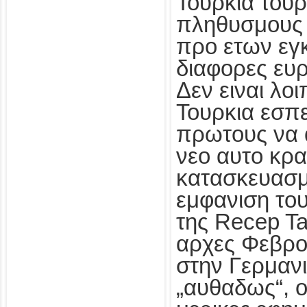
Τουρκια τουρ
πληθυσμους 
προ ετων εγκ
διαφορες ευ
Δεν ειναι λοι
Τουρκια εσπ
πρωτους να 
νεο αυτο κρα
κατασκευασμα
εμφανιση τ
της Recep T
αρχες Φεβρο
στην Γερμανι
„αυθαδως“, 