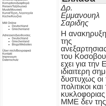
Korruption/Διαφθορά
Δρ.
Reisen/Ταξιδιωτικά
Musik/Μουσική
Εμμανουηλ
Kunst/Τέχνη, Λογοτεχνία
Küche/Κουζίνα
Σαριδης
MM Online
Deutschland
Griechenland
Η ανακηρυξ
Adressen/Διευθυνσεις
Deutschland
της
Griechenland
Blogs/Websites
ανεξαρτησια
Über mich/Βιογραφικά
Kontakt
του Κοσοβου 
Impressum
Datenschutz
εχει για την
ιδιαιτερη ση
δυστυχως οι 
πολιτικοι και
κυκλοφοριας
ΜΜΕ δεν της