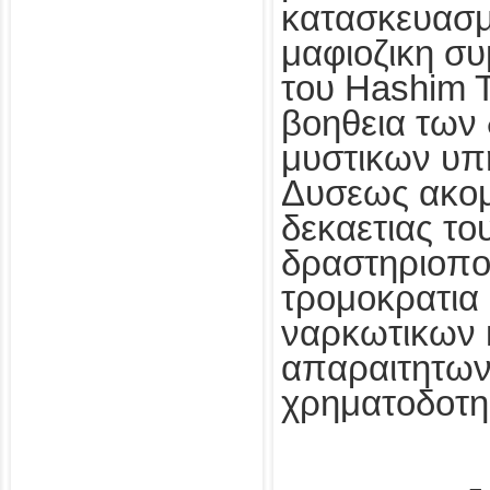
κατασκευασμ
μαφιοζικη σ
του Hashim T
βοηθεια των
μυστικων υπ
Δυσεως ακομ
δεκαετιας του
δραστηριοποι
τρομοκρατια 
ναρκωτικων 
απαραιτητων 
χρηματοδοτη