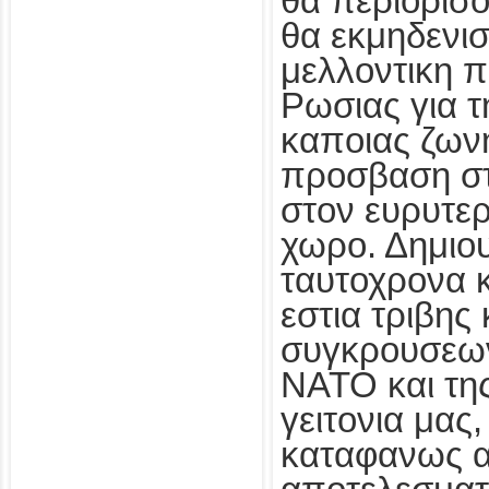
θα περιορισο
θα εκμηδενι
μελλοντικη 
Ρωσιας για τ
καποιας ζω
προσβαση στ
στον ευρυτε
χωρο. Δημιο
ταυτοχρονα κ
εστια τριβης 
συγκρουσεων
ΝΑΤΟ και τη
γειτονια μας,
καταφανως α