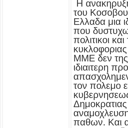
Η ανακηρυξη
του Κοσοβου 
Ελλαδα μια ι
που δυστυχω
πολιτικοι και
κυκλοφοριας
ΜΜΕ δεν της
ιδιαιτερη πρ
απασχολημεν
τον πολεμο ε
κυβερνησεως
Δημοκρατιας 
αναμοχλευση
παθων. Και 