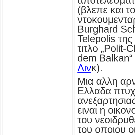
αποτελεσματ
(βλεπε και τ
ντοκουμεντα
Burghard Sc
Telepolis της
τιτλο „Polit-
dem Balkan“
Λιν
κ).
Μια αλλη αρν
Ελλαδα πτυχ
ανεξαρτησια
ειναι η οικο
του νεοιδρυθ
του οποιου ο