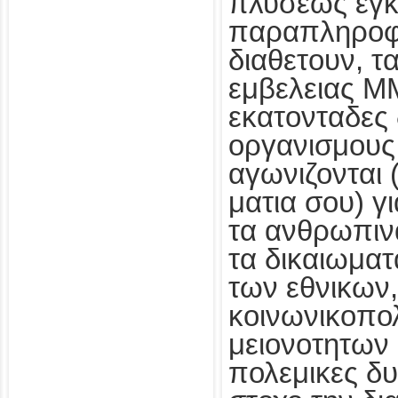
πλυσεως εγκ
παραπληροφ
διαθετουν, τ
εμβελειας Μ
εκατονταδες 
οργανισμους
αγωνιζονται 
ματια σου) γ
τα ανθρωπιν
τα δικαιωμα
των εθνικων
κοινωνικοπολ
μειονοτητων κ
πολεμικες δυ