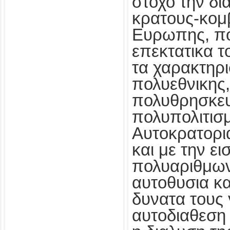
στοχο την δι
κρατους-κομ
Ευρωπης, πο
επεκτατικα τ
τα χαρακτηρ
πολυεθνικης,
πολυθρησκευ
πολυπολιτισ
Αυτοκρατορια
και με την ε
πολυαριθμω
αυτοθυσια κα
δυνατα τους 
αυτοδιαθεση