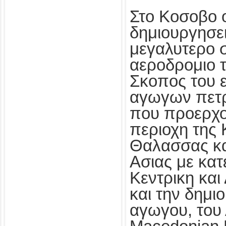
Στο Κοσοβο 
δημιουργησει
μεγαλυτερο σ
αεροδρομιο 
Σκοπος του ε
αγωγων πετρ
που προερχο
περιοχη της
Θαλασσας κα
Ασιας με κατ
Κεντρικη κα
και την δημι
αγωγου, του