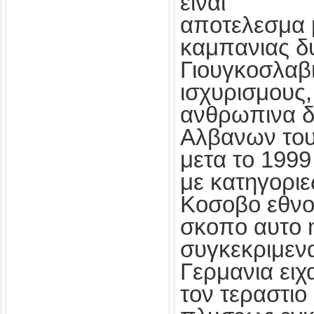
ειναι
αποτελεσμα 
καμπανιας δ
Γιουγκοσλαβι
ισχυρισμους,
ανθρωπινα δ
Αλβανων του
μετα το 1999
με κατηγοριες
Κοσοβο εθνο
σκοπο αυτο η
συγκεκριμενα
Γερμανια ειχ
τον τεραστιο