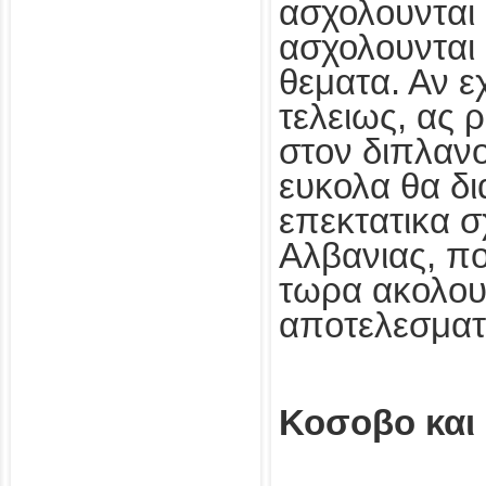
ασχολουνται 
ασχολουνται 
θεματα. Αν ε
τελειως, ας ρ
στον διπλαν
ευκολα θα δι
επεκτατικα σ
Αλβανιας, π
τωρα ακολου
αποτελεσματ
Κοσοβο και