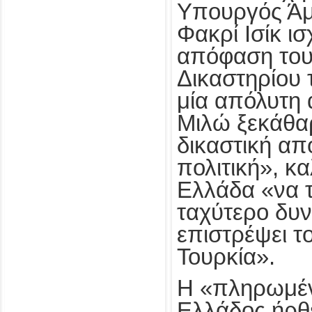
Υπουργός Άμ
Φακρί Ισίκ ι
απόφαση του
Δικαστηρίου 
μία απόλυτη
Μιλώ ξεκάθαρ
δικαστική α
πολιτική», κ
Ελλάδα «να τ
ταχύτερο δυν
επιστρέψει τ
Τουρκία».
Η «πληρωμέν
Ελλάδος ήρθ