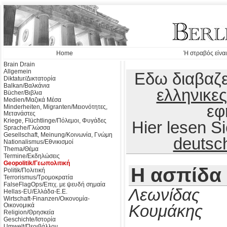
Home
Ή στραβός είναι
Brain Drain
Allgemein
Εδω διαβαζε
Diktatur/Δικτατορία
Balkan/Βαλκάνια
ελληνικες
Bücher/Βιβλια
Medien/Μαζικά Μέσα
εφ
Minderheiten, Migranten/Μειονότητες,
Μετανάστες
Kriege, Flüchtlinge/Πόλεμοι, Φυγάδες
Hier lesen 
Sprache/Γλώσσα
Gesellschaft, Meinung/Κοινωνία, Γνώμη
deutsc
Nationalismus/Εθνικισμοί
Thema/Θέμα
Termine/Εκδηλώσεις
Geopolitik/Γεωπολιτική
Η ασπίδα
Politik/Πολιτική
Terrorismus/Τρομοκρατία
FalseFlagOps/Επιχ. με ψευδή σημαία
Λεωνίδας
Hellas-EU/Ελλάδα-Ε.Ε.
Wirtschaft-Finanzen/Οικονομία-
Οικονομικά
Κουμάκης
Religion/Θρησκεία
Geschichte/Ιστορία
Umwelt/Περιβάλλον