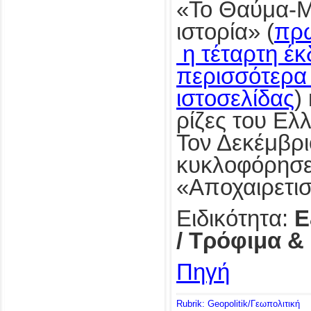
«Το Θαύμα-Μ
ιστορία» (
πρώ
η τέταρτη έκ
περισσότερα 
ιστοσελίδας
)
ρίζες του Ελ
Τον Δεκέμβρι
κυκλοφόρησε
«Aποχαιρετι
Ειδικότητα:
Ε
/ Τρόφιμα &
Πηγή
Rubrik: Geopolitik/Γεωπολιτική