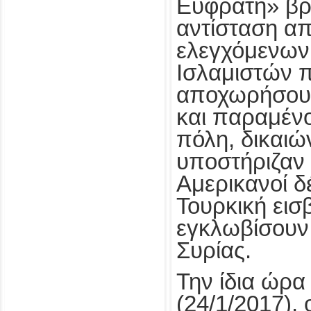
Ευφράτη» βρ
αντίσταση απ
ελεγχόμενων
Ισλαμιστών 
αποχωρήσουν
και παραμέν
πόλη, δικαιώ
υποστήριζαν 
Αμερικανοί δ
Τουρκική εισ
εγκλωβίσουν 
Συρίας.
Την ίδια ώρα
(24/1/2017),