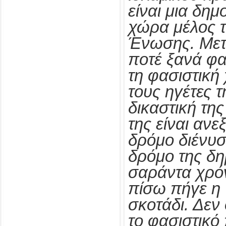
είναι μια δη
χώρα μέλος 
Ένωσης. Μετά
ποτέ ξανά φ
τη φασιστική
τους ηγέτες 
δικαστική τη
της είναι αν
δρόμο διένυσ
δρόμο της δη
σαράντα χρόν
πίσω πήγε η 
σκοτάδι. Δεν
το φασιστικό