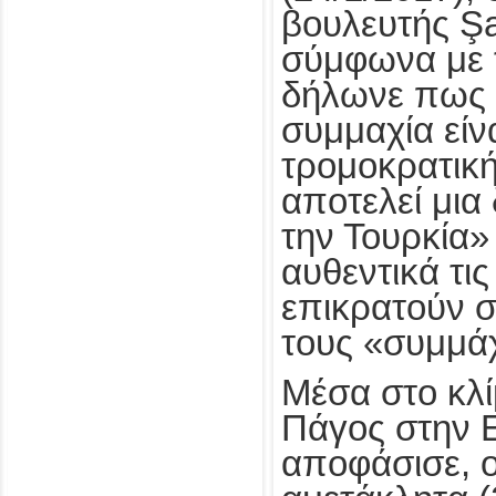
βουλευτής Şa
σύμφωνα με τ
δήλωνε πως 
συμμαχία είν
τρομοκρατικ
αποτελεί μια
την Τουρκία»
αυθεντικά τι
επικρατούν σ
τους «συμμάχ
Μέσα στο κλί
Πάγος στην 
αποφάσισε, ο