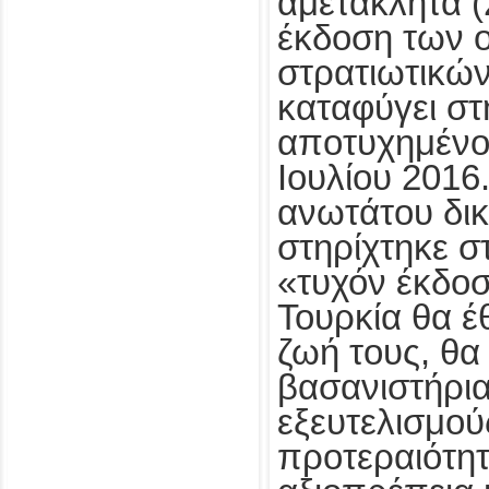
αμετάκλητα (
έκδοση των 
στρατιωτικών
καταφύγει στ
αποτυχημένο
Ιουλίου 2016
ανωτάτου δι
στηρίχτηκε σ
«τυχόν έκδοσ
Τουρκία θα έ
ζωή τους, θα
βασανιστήρια
εξευτελισμούς
προτεραιότη