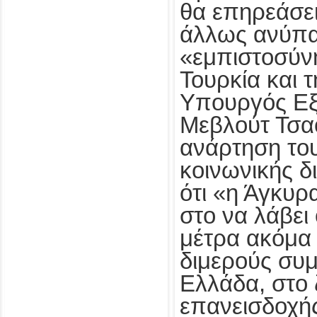
θα επηρεάσει
άλλως ανύπα
«εμπιστοσύν
Τουρκία και 
Υπουργός Ε
Μεβλούτ Τσα
ανάρτηση του
κοινωνικής δ
ότι «η Άγκυρ
στο να λάβει
μέτρα ακόμα
διμερούς συμ
Ελλάδα, στο 
επανεισδοχής