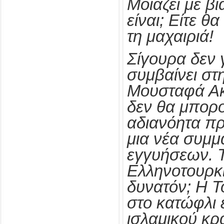
Μοιάζει με βι
είναι; Είτε θα
τη μαχαιριά!
Σίγουρα δεν γ
συμβαίνει στ
Μουσταφά Ακι
δεν θα μπορο
αδιανόητα πρ
μια νέα συμμ
εγγυήσεων. Τ
Ελληνοτουρκι
δυνατόν; Η Τ
στο κατώφλι 
ισλαμικού κρ