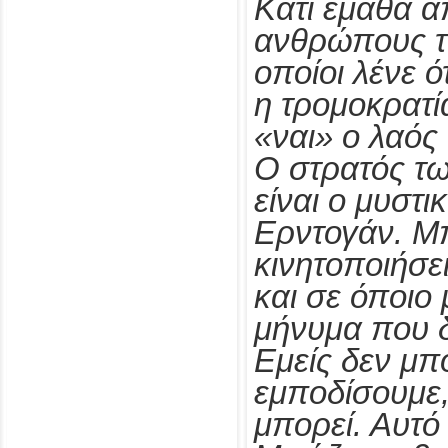
Κάτι έμαθα α
ανθρώπους τ
οποίοι λένε ό
η τρομοκρατί
«ναι» ο λαός
Ο στρατός τω
είναι ο μυστι
Ερντογάν. Μπ
κινητοποιήσει
και σε όποιο 
μήνυμα που δί
Εμείς δεν μπ
εμποδίσουμε
μπορεί. Αυτό 