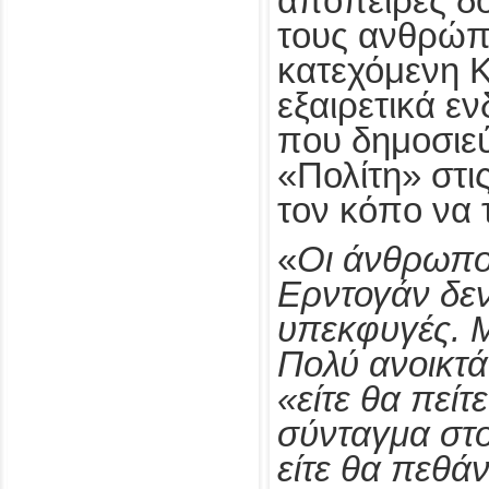
απόπειρες δ
τους ανθρώπ
κατεχόμενη 
εξαιρετικά ε
που δημοσιε
«Πολίτη» στις
τον κόπο να 
«
Οι άνθρωποι
Ερντογάν δεν
υπεκφυγές. Μ
Πολύ ανοικτά
«είτε θα πείτ
σύνταγμα στ
είτε θα πεθά