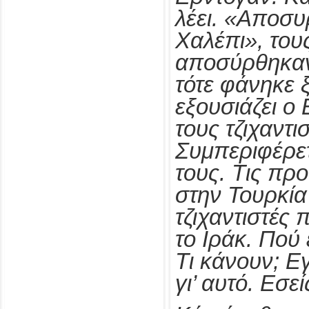
λέει. «Αποσυ
Χαλέπι», τους
αποσύρθηκα
τότε φάνηκε
εξουσιάζει ο
τους τζιχαντισ
Συμπεριφέρε
τους. Τις πρ
στην Τουρκία
τζιχαντιστές
το Ιράκ. Πού
Τι κάνουν; Ε
γι’ αυτό. Εσεί