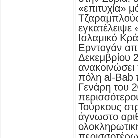
«επιτυχία» μ
Τζαραμπλούς
εγκατέλειψε 
Ισλαμικό Κρ
Ερντογάν από
Δεκεμβρίου 2
ανακοινώσει
πόλη al-Bab 
Γενάρη του 2
περισσότερο
Τούρκους στρ
άγνωστο αρι
ολοκληρωτικ
περισσοτέρω