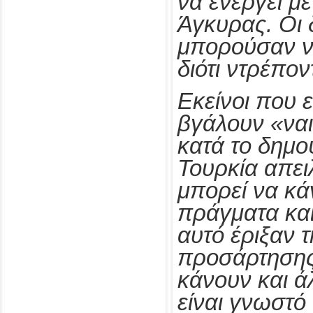
να ενεργεί με
Άγκυρας. Οι 
μπορούσαν ν
διότι ντρέπον
Εκείνοι που 
βγάλουν «να
κατά το δημ
Τουρκία απει
μπορεί να κ
πράγματα και
αυτό έριξαν τ
προσάρτησης
κάνουν και ά
είναι γνωστό 