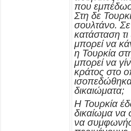
που εμπέδωσ
Στη δε Τουρκί
σουλτάνο. Σε 
κατάσταση τι
μπορεί να κά
η Τουρκία σ
μπορεί να γί
κράτος στο ο
ισοπεδώθηκα
δικαιώματα;
Η Τουρκία έδ
δικαίωμα να σ
να συμφωνήσ