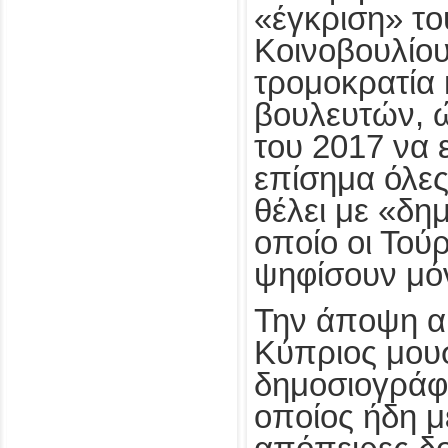
«έγκριση» το
Κοινοβουλίου
τρομοκρατία 
βουλευτών, ώ
του 2017 να 
επίσημα όλες
θέλει με «δ
οποίο οι Τού
ψηφίσουν μό
Την άποψη α
Κύπριος μου
δημοσιογράφο
οποίος ήδη μ