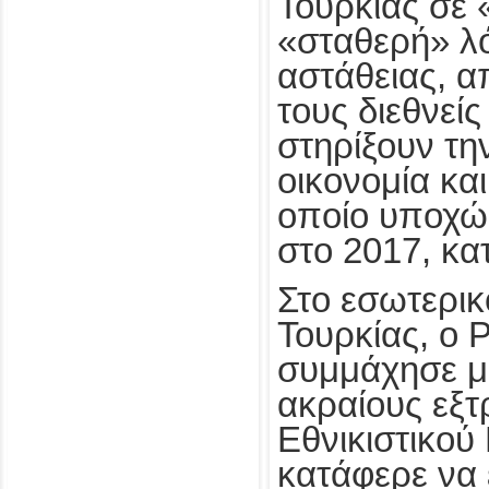
Τουρκίας σε 
«σταθερή» λό
αστάθειας, 
τους διεθνεί
στηρίξουν τη
οικονομία και
οποίο υποχώ
στο 2017, κα
Στο εσωτερικ
Τουρκίας, ο 
συμμάχησε με
ακραίους εξτ
Εθνικιστικού
κατάφερε να 