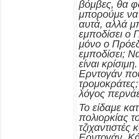
βόμβες, θα φ
μπορούμε να
αυτά, αλλά μ
εμποδίσει ο 
μόνο ο Πρόεδ
εμποδίσει; Ν
είναι κρίσιμη
Ερντογάν που
τρομοκράτες;
λόγος περνάε
Το είδαμε κατ
πολιορκίας τ
τζιχαντιστές κ
Ερντογάν. Κ