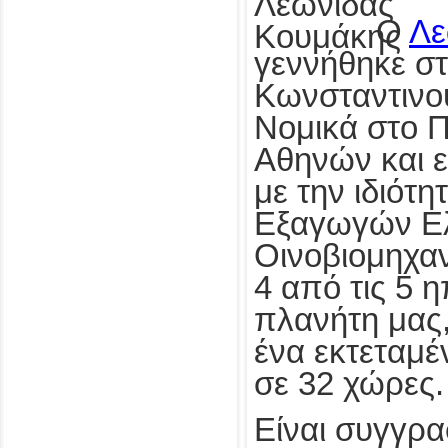
Ο
Λε
γεννήθηκε σ
Κωνσταντινο
Νομικά στο 
Αθηνών και επ
με την ιδιότη
Εξαγωγών Ελ
Οινοβιομηχαν
4 από τις 5 
πλανήτη μας
ένα εκτεταμέ
σε 32 χώρες.
Είναι συγγρα