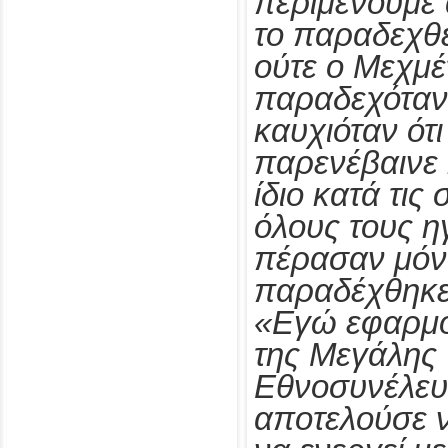
περιμένουμε 
το παραδεχθε
ούτε ο Μεχμέτ
παραδεχόταν.
καυχιόταν ότ
παρενέβαινε
ίδιο κατά τις
όλους τους η
πέρασαν μόνο
παραδέχθηκε α
«Εγώ εφαρμό
της Μεγάλης 
Εθνοσυνέλευ
αποτελούσε ν