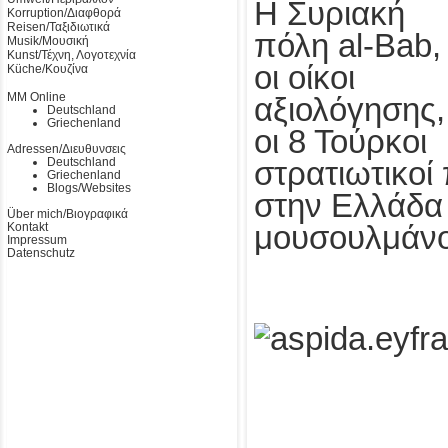
Η Συριακή
Korruption/Διαφθορά
Reisen/Ταξιδιωτικά
πόλη al-Bab,
Musik/Μουσική
Kunst/Τέχνη, Λογοτεχνία
οι οίκοι
Küche/Κουζίνα
MM Online
αξιολόγησης,
Deutschland
Griechenland
οι 8 Τούρκοι
Adressen/Διευθυνσεις
Deutschland
στρατιωτικοί
Griechenland
Blogs/Websites
στην Ελλάδα 
Über mich/Βιογραφικά
Kontakt
μουσουλμάνο
Impressum
Datenschutz