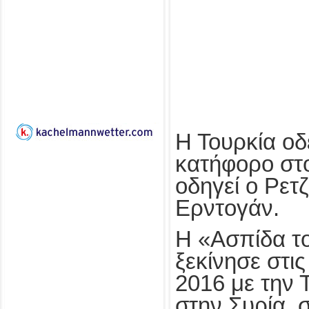
Η Τουρκία οδ
κατήφορο στο
οδηγεί ο Ρετ
Ερντογάν.
Η «Ασπίδα τ
ξεκίνησε στι
2016 με την 
στην Συρία, 