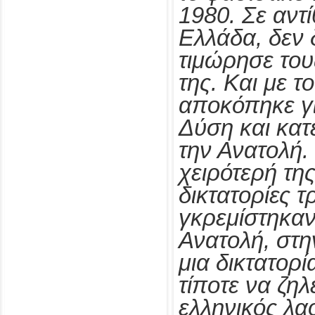
1980. Σε αντί
Ελλάδα, δεν 
τιμώρησε του
της. Και με τ
αποκόπηκε γι
Δύση και κα
την Ανατολή.
χειρότερή της
δικτατορίες 
γκρεμίστηκα
Ανατολή, στην
μια δικτατορί
τίποτε να ζη
ελληνικός λαό