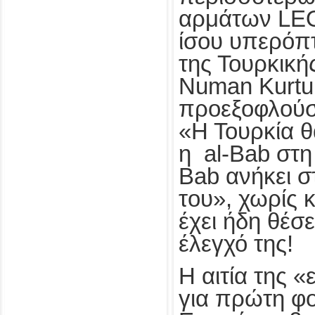
αρμάτων LEO
ίσου υπερόπ
της Τουρκική
Numan Kurtu
προεξοφλούσ
«Η Τουρκία θ
η al-Bab στη 
Bab ανήκει σ
του», χωρίς 
έχει ήδη θέσ
έλεγχό της!
Η αιτία της «
για πρώτη φ