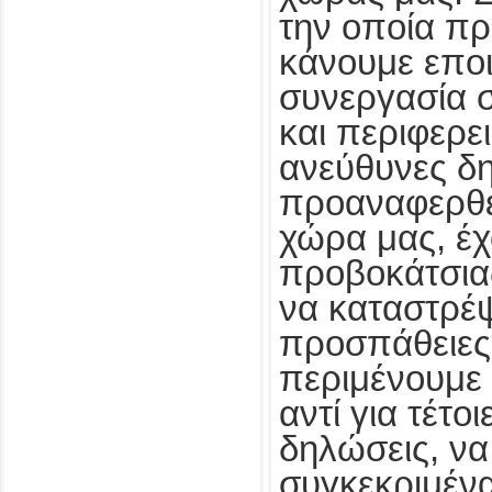
την οποία π
κάνουμε επο
συνεργασία σ
και περιφερε
ανεύθυνες δ
προαναφερθέ
χώρα μας, έ
προβοκάτσιας
να καταστρέψ
προσπάθειες.
περιμένουμε
αντί για τέτο
δηλώσεις, να
συγκεκριμέν