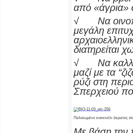
από «άγρια» 
√ Να οινοπο
μεγάλη επιτυχ
αρχαιοελληνι
διατηρείται χω
√ Να καλλιε
μαζί με τα “ζι
ρύζι στη περ
Σπερχειού πο
Παλαιωμένο κοκκινέλι άκρατος οί
Με βάση την 