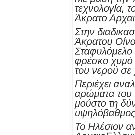
τεχνολογία, τ
Άκρατο Αρχαι
Στην διαδικα
Άκρατου Οίνο
Σταφυλόμελο 
φρέσκο χυμό 
του νερού σε
Περιέχει αναλ
αρώματα του 
μούστο τη δύν
υψηλόβαθμος
Το Ηλέσιον α