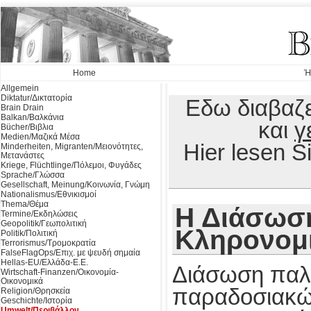
Home
Ή
Allgemein
Diktatur/Δικτατορία
Εδω διαβαζε
Brain Drain
Balkan/Βαλκάνια
και
γ
Bücher/Βιβλια
Medien/Μαζικά Μέσα
Hier lesen 
Minderheiten, Migranten/Μειονότητες,
Μετανάστες
Kriege, Flüchtlinge/Πόλεμοι, Φυγάδες
Sprache/Γλώσσα
Gesellschaft, Meinung/Κοινωνία, Γνώμη
Nationalismus/Εθνικισμοί
Thema/Θέμα
Η Διάσωση
Termine/Εκδηλώσεις
Geopolitik/Γεωπολιτική
Κληρονομι
Politik/Πολιτική
Terrorismus/Τρομοκρατία
FalseFlagOps/Επιχ. με ψευδή σημαία
Hellas-EU/Ελλάδα-Ε.Ε.
Διάσωση παλ
Wirtschaft-Finanzen/Οικονομία-
Οικονομικά
παραδοσιακών
Religion/Θρησκεία
Geschichte/Ιστορία
Umwelt/Περιβάλλον