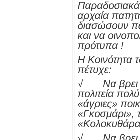
Παραδοσιακά 
αρχαία πατητ
διασώσουν πα
και να οινοπ
πρότυπα !
Η Κοινότητα 
πέτυχε:
√ Να βρει τ
πολιτεία πολ
«άγριες» ποικ
«Γκοσμάρι», τ
«Κολοκυθάρα
√ Να βρει 