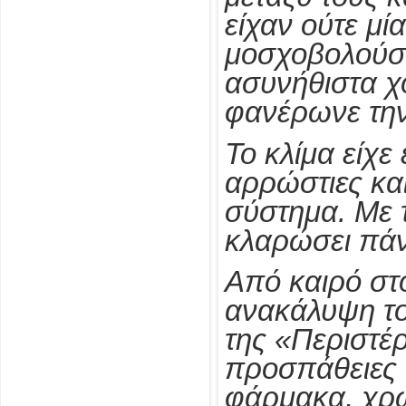
είχαν ούτε μί
μοσχοβολούσε
ασυνήθιστα χ
φανέρωνε την
Το κλίμα είχε 
αρρώστιες και
σύστημα. Με τ
κλαρώσει πάν
Από καιρό στ
ανακάλυψη το
της «Περιστέρ
προσπάθειες 
φάρμακα, χρώ