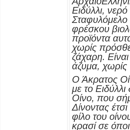
ΑρχαιοΕλληνι
Ειδύλλι, νερό
Σταφυλόμελο 
φρέσκου βιολ
προϊόντα αυτ
χωρίς πρόσθε
ζάχαρη. Είναι
άζυμα, χωρίς
Ο Άκρατος Οίν
με το Ειδύλλι
Οίνο, που σή
Δίνοντας έτσι
φίλο του οίνο
κρασί σε όπο