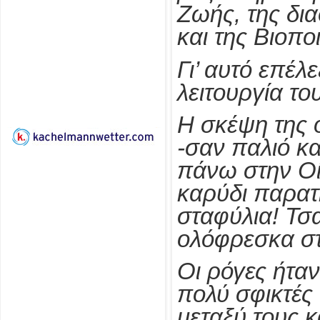
Ζωής, της δι
και της Βιοπο
Γι’ αυτό επέλ
λειτουργία το
Η σκέψη της 
-σαν παλιό κ
πάνω στην Οί
καρύδι παρατή
σταφύλια! Τσ
ολόφρεσκα στ
Οι ρόγες ήταν
πολύ σφικτές
μεταξύ τους κ