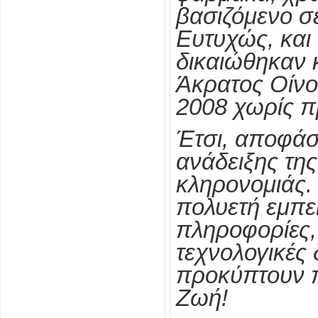
βασιζόμενο σ
Ευτυχώς, και
δικαιώθηκαν κ
Άκρατος Οίνος
2008 χωρίς π
Έτσι, αποφάσ
ανάδειξης της
κληρονομιάς.
πολυετή εμπει
πληροφορίες, 
τεχνολογικές 
προκύπτουν π
Ζωή!