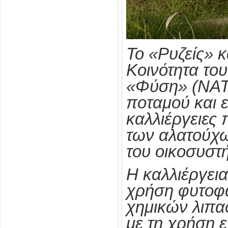
Το «Ρυζείς» κ
Κοινότητα το
«Φύση» (NAT
ποταμού και εί
καλλιέργειες
των αλατούχω
του οικοσυστ
Η καλλιέργεια
χρήση φυτοφα
χημικών λιπα
με τη χρήση 