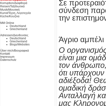
Σε προτεραιό
Korruption/Διαφθορά
Reisen/Ταξιδιωτικά
σύνδεση παρ
Musik/Μουσική
Kunst/Τέχνη, Λογοτεχνία
την επιστημο
Küche/Κουζίνα
MM Online
Deutschland
Griechenland
Adressen/Διευθυνσεις
Άγριο αμπέλι
Deutschland
Griechenland
Blogs/Websites
Ο οργανισμό
Über mich/Βιογραφικά
Kontakt
είναι μια ομ
Impressum
Datenschutz
τον άνθρωπο,
ότι υπάρχουν
αδιέξοδα! Θε
ομαδική δράσ
Ανταλλαγή κα
μας Κληρονομι