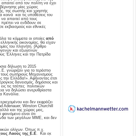
απαιτεί από τον πολίτη να έχει
κυβέρνησης μίας χώρας
κής, της σωστής και χρηστής
α κοινά και τις υποθέσεις του
 να απαιτεί από τους
ς πρέπει να ενδίδουν σε
ε εκβιασμούς και εθνικές
 όλα τα κόμματα οι οποίες
από
 ελληνικής οικονομίας, θα είχαν
ομίες του πλανήτη. (Άρθρο
δογενών και εξωγενών
υς ‘Ελληνες και την Πατρίδα
όσια δήλωση το 2015
Ε. γνώριζαν για το τεράστιο
ε τους σωτήριους Μηχανισμούς
ς την Ελλάδα!». Αφήνοντας έτσι
έρογκος δανεισμός, δημόσιος και
ι εις τις τσέπες πολιτικών
εια να δηλώσει ανερυθρίαστα
ρα Κανάλια.
εριεχομένου και δεν εκφράζει
d Adenauer, Winston Churchill
αλλά και της χώρας μας,
 φαινόμενο είναι ότι
γάνδα των μεγάλων ΜΜΕ, και δεν
μερικών ολίγων. Όπως π.χ.
 τους Λαούς της Ε.Ε
. Και εκ