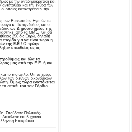
Όμως με την αντιδημοκρατική και
ν αντιπάθεια και την έχθρα των
οι οποίες καταστρέφουν την
ής των Ευρωπαίων Ηγετών εις
πουργό κ. Παπανδρέου, και ο
πεζών,
ως Δημόσιο χρέος της
λιάστηκε από τα ΜΜΕ. Και ότι
ήθειας 250 δις Ευρώ, δηλαδή
α παγίδα για να είναι τώρα η
ών της Ε.Ε
.! Ο πρώην
ηξαν απευθείας εις τις
ν προθύμως και όλα τα
χώρας μας από την Ε.Ε. ή και
αι το πιο απλό. Ότι το χρέος
όλων των διεθνών οικονομικών
υρώπη.
Όμως τώρα εναπόκειται
ε το σπαθί του τον Γόρδιο
θη. Σπούδασε Πολιτικές-
. Διετέλεσε επί 5 χρόνια
λληνική Επικράτεια.