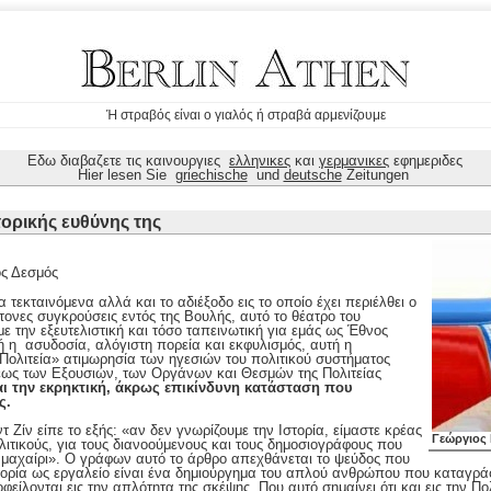
Ή στραβός είναι ο γιαλός ή στραβά αρμενίζουμε
Εδω διαβαζετε τις καινουργιες
ελληνικες
και
γερμανικες
εφημεριδες
Hier lesen Sie
griechische
und
deutsche
Zeitungen
τορικής ευθύνης της
ος Δεσμός
εκταινόμενα αλλά και το αδιέξοδο εις το οποίο έχει περιέλθει ο
τονες συγκρούσεις εντός της Βουλής, αυτό το θέατρο του
 την εξευτελιστική και τόσο ταπεινωτική για εμάς ως Έθνος
 η ασυδοσία, αλόγιστη πορεία και εκφυλισμός, αυτή η
ολιτεία» ατιμωρησία των ηγεσιών του πολιτικού συστήματος
σεως των Εξουσιών, των Οργάνων και Θεσμών της Πολιτείας
αι την εκρηκτική, άκρως επικίνδυνη κατάσταση που
ς.
 Ζίν είπε το εξής: «αν δεν γνωρίζουμε την Ιστορία, είμαστε κρέας
Γεώργιος
λιτικούς, για τους διανοούμενους και τους δημοσιογράφους που
 μαχαίρι». Ο γράφων αυτό το άρθρο απεχθάνεται το ψεύδος που
τορία ως εργαλείο είναι ένα δημιούργημα του απλού ανθρώπου που καταγρά
ίλονται εις την απλότητα της σκέψης. Που αυτό σημαίνει ότι και εις την Πολ