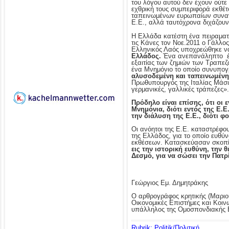
του λόγου αυτού δεν έχουν ούτε
εχθρική τους συμπεριφορά εκθέτ
ταπεινωμένων ευρωπαίων συνανθ
Ε.Ε., αλλά ταυτόχρονα διχάζουν
Η Ελλάδα κατέστη ένα πειραματ
τις Κάνες τον Νοε.2011 ο Γάλλ
Ελληνικός Λαός υποχρεώθηκε να 
Ελλάδος.
Ένα ανεπανάληπτο έγκ
εξαιτίας των ζημιών των Τραπε
ένα Μνημόνιο το οποίο συνυπογρ
αλυσοδεμένη και ταπεινωμένη
Πρωθυπουργός της Ιταλίας Μάσιμ
γερμανικές, γαλλικές τράπεζες».
Πρόδηλο είναι επίσης, ότι οι
Μνημόνια, διότι εντός της Ε.Ε
την διάλυση της Ε.Ε., διότι 
Οι ανόητοι της Ε.Ε. καταστρέφο
της Ελλάδος, για το οποίο ευθύν
εκθέσεων. Κατασκεύασαν σκοπ
εις την ιστορική ευθύνη, την
Δεσμό, για να σώσει την Πατρ
Γεώργιος Εμ. Δημητράκης
Ο αρθρογράφος κρητικής (Μαριού
Οικονομικές Επιστήμες και Κοινω
υπάλληλος της Ομοσπονδιακής Βο
Rubrik: Politik/Πολιτική