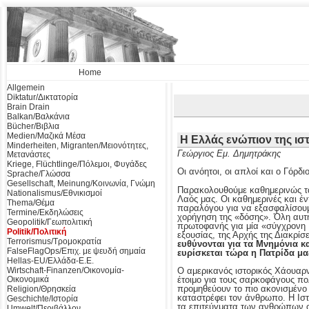
Home
Allgemein
Diktatur/Δικτατορία
Brain Drain
Balkan/Βαλκάνια
Bücher/Βιβλια
Medien/Μαζικά Μέσα
Η Ελλάς ενώπιον της ισ
Minderheiten, Migranten/Μειονότητες,
Γεώργιος Εμ. Δημητράκης
Μετανάστες
Kriege, Flüchtlinge/Πόλεμοι, Φυγάδες
Οι ανόητοι, οι απλοί και ο Γόρδι
Sprache/Γλώσσα
Gesellschaft, Meinung/Κοινωνία, Γνώμη
Παρακολουθούμε καθημερινώς τα τ
Nationalismus/Εθνικισμοί
Λαός μας. Οι καθημερινές και έν
Thema/Θέμα
παραλόγου για να εξασφαλίσουμε
Termine/Εκδηλώσεις
χορήγηση της «δόσης». Όλη αυτή
Geopolitik/Γεωπολιτική
πρωτοφανής για μία «σύγχρονη Π
Politik/Πολιτική
εξουσίας, της Αρχής της Διακρί
Terrorismus/Τρομοκρατία
ευθύνονται για τα Μνημόνια κ
FalseFlagOps/Επιχ. με ψευδή σημαία
ευρίσκεται τώρα η Πατρίδα μα
Hellas-EU/Ελλάδα-Ε.Ε.
Ο αμερικανός ιστορικός Χάουαρντ
Wirtschaft-Finanzen/Οικονομία-
έτοιμο για τους σαρκοφάγους πο
Οικονομικά
προμηθεύουν το πιο ακονισμένο
Religion/Θρησκεία
καταστρέφει τον άνθρωπο. Η Ισ
Geschichte/Ιστορία
τα επιτεύγματα των ανθρώπων οφε
Umwelt/Περιβάλλον