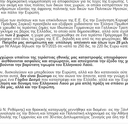
 την δημοκρατική νομιμοποίηση να αποφασίζουν για τις τύχες της Ευρώπης. 
ουν ακόμη και τους πολίτες των δικών τους χωρών, οι οποίοι εισπράττουν τη
ρώπων εξαιτίας της άφρονης πολιτικής των δικών των Πολιτικών Ηγεσιών, 
 και πάλιν την Ευρώπη.
όζωο των ανόητων και των επικίνδυνων της Ε.Ε. Εις την Συνάντηση Κορυφ
ος Πρόεδρος Σαρκοζί προσέβαλε και εξύβρισε χυδαιότατα τον Έλληνα Πρωθυ
χρεωθεί τις τεράστιες ζημίες των Ιδιωτικών Γερμανικών και Γαλλικών Τρα
λημα εις βάρος της Ελλάδος, το οποίο ούτε δημοσιεύθηκε, αλλά ούτε σχο
ζών
των 2 χωρών
, η χώρα μας υποχρεώθηκε σε ένα τεράστιο Πρόγραμμα Βο
άφηκε από όλες τις χώρες της Ε.Ε., δηλαδή και από τις πιο φτωχότερες.
Μί
 Πατρίδα μας αντιμέτωπη και υπόλογη απέναντι και όλων των 28 μελ
ο Ντ’Αλέμα δήλωσε την 6/7/2015 ότι:«από τα 250 δις, τα 220 δις Ευρώ κατέλ
 εγχώριοι υπαίτιοι της τεράστιας εθνικής μας καταστροφής υπογράφου
. αισθάνονται ασφαλείς και ατιμώρητοι, και απεύχονται την έξοδο της 
φοβούνται την βαρύτατη τιμωρία του Ελληνικού Λαού.
υν, δυσκολεύουν και μπερδεύουν την Ευρώπη, αλλά και δεν κατανοούν ούτε κ
ονται αυτοί,
δεν είναι βιώσιμο
εις τον αιώνα τον άπαντα, κατά την γνώμη 
ίμως ένα
Γόρδιο Δεσμό
που καταστρέφει και την Ελλάδα, αλλά και την Ε
 θέληση και δύναμη του Ελληνικού Λαού με μία απλή πράξη να σπάσει μ
ίδα μας, αλλά και την Ευρώπη.
 Ν. Ρεθύμνης) και θρακικής καταγωγής γεννήθηκε και διαμένει εις την Ξάν
νιολογία εις την Βόννη και Ιστορία και Πολιτιστική κληρονομιά εις την Αθήνα
υλής της Γερμανίας και επί 30-ετίας Διπλωματούχος Ξεναγός για όλη την Ε