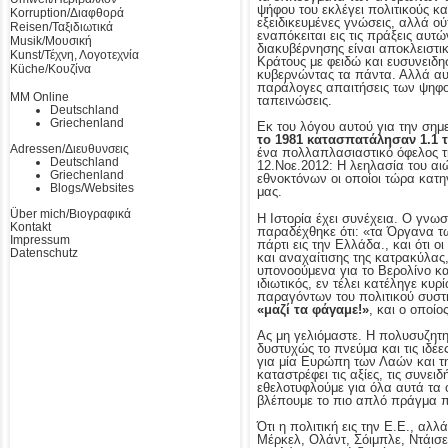
ψήφου του εκλέγει πολιτικούς κ
Korruption/Διαφθορά
εξειδικευμένες γνώσεις, αλλά ο
Reisen/Ταξιδιωτικά
εναπόκειται εις τις πράξεις αυτ
Musik/Μουσική
διακυβέρνησης είναι αποκλειστικ
Kunst/Τέχνη, Λογοτεχνία
Κράτους με φειδώ και ευσυνειδη
Küche/Κουζίνα
κυβερνώντας τα πάντα. Αλλά αυτό
παράλογες απαιτήσεις των ψηφοφ
MM Online
ταπεινώσεις.
Deutschland
Griechenland
Εκ του λόγου αυτού για την σημε
το 1981 κατασπατάλησαν
1.1 
Adressen/Διευθυνσεις
ένα πολλαπλασιαστικό όφελος τ
Deutschland
12.Νοε.2012: Η λεηλασία του α
Griechenland
εθνοκτόνων οι οποίοι τώρα κατη
Blogs/Websites
μας.
Über mich/Βιογραφικά
Η Ιστορία έχει συνέχεια. Ο γνω
Kontakt
παραδέχθηκε ότι: «τα Όργανα τω
Impressum
πάρτι εις την Ελλάδα., και ότι
Datenschutz
και αναχαίτισης της κατρακύλας,
υπονοούμενα για το Βερολίνο κα
ιδιωτικός, εν τέλει κατέληγε κυρί
παραγόντων του πολιτικού συστ
«μαζί τα φάγαμε!»
, και ο οποί
Ας μη γελιόμαστε. Η πολυσυζητη
δυστυχώς το πνεύμα και τις ιδέ
για μία Ευρώπη των Λαών και τ
καταστρέφει τις αξίες, τις συνε
εθελοτυφλούμε για όλα αυτά τα 
βλέπουμε το πιο απλό πράγμα πο
Ότι η πολιτική εις την Ε.Ε., αλ
Μέρκελ, Ολάντ, Σόιμπλε, Ντάισ