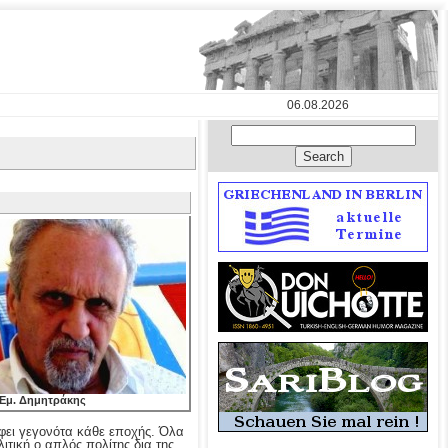
06.08.2026
 Εμ. Δημητράκης
φει γεγονότα κάθε εποχής. Όλα
ιτική ο απλός πολίτης δια της