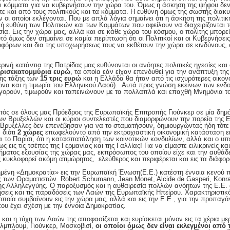
αι κόμματα για να κυβερνήσουν την χώρα του. Όμως η άσκηση της ψήφου δεν 
ύτε και από τους πολιτικούς και τα κόμματα. Η ευθύνη όμως της σωστής δια
ών οι οποίοι εκλέγονται. Που με απλά λόγια σημαίνει ότι η άσκηση της πολιτι
ή ευθύνη των Πολιτικών και των Κομμάτων που οφείλουν να διαχειρίζονται τ
σία. Εις την χώρα μας, αλλά και σε κάθε χώρα του κόσμου, ο πολίτης μπορεί
 όμως δεν σημαίνει σε καμία περίπτωση ότι οι Πολιτικοί και οι Κυβερνήσει
όρων και δια της υποχωρήσεως τους να εκθέτουν την χώρα σε κινδύνους, σ
ρινή κατάντια της Πατρίδας μας ευθύνονται οι ανόητες πολιτικές ηγεσίες και
τρισεκατομμύρια ευρώ
, τα οποία εάν είχαν επενδυθεί για την ανάπτυξη της
ης τάξης των
15 τρις ευρώ
και η Ελλάδα θα ήταν από τις ισχυρότερες οικον
ιώνα και η τιμωρία του Ελληνικού Λαού). Αυτά προς γνώση εκείνων των εν
γορούν, τιμωρούν και ταπεινώνουν με τα πολλαπλά και επαχθή Μνημόνια το
στός σε όλους μας Πρόεδρος της Ευρωπαϊκής Επιτροπής Γιούνκερ σε μία δημ
ν Βρυξελλών και οι κύριοι συντελεστές που διαμορφώνουν την πορεία της Ε.
 οι Βρυξέλλες δεν επενέβησαν για να το σταματήσουν, δημιουργώντας ήδη τότ
 διότι
2 χώρες
επωφελούντο από την εκτροχιαστική οικονομική κατάσταση ει
ι το Παρίσι, ότι η κατασπατάληση των κοινοτικών κονδυλίων, αλλά και ο υπ
ως εις τις τσέπες της Γερμανίας και της Γαλλίας! Για να είμαστε ειλικρινείς κα
ήματος εξουσίας της χώρας μας, εκπρόσωπος του οποίου είχε και την αυθάδ
ος κυκλοφορεί ακόμη ατιμώρητος, ελεύθερος και περιφέρεται και εις τα διάφο
μένη «Δημοκρατία» εις την Ευρωπαϊκή Ένωση(Ε.Ε.) κατέστη έννοια κενού π
ες των Οραματιστών Robert Schumann, Jean Monet, Alcide de Gasperi, Konra
ης Αλληλεγγύης. Ο παροξυσμός και η αυθαιρεσία πολλών ανόητων της Ε.Ε. 
ιδήσεις και τις παραδόσεις των Λαών της Ευρωπαϊκής Ηπείρου. Χαρακτηριστικό
οποία συμβαίνουν εις την χώρα μας, αλλά και εις την Ε.Ε., για την προπα
υ έχει σχέση με την έννοια Δημοκρατίας.
λά και η τύχη των Λαών της αποφασίζεται και ευρίσκεται μόνον εις τα χέρια 
ελμπλουμ, Γιούνκερ, Μοσκοβισί,
οι οποίοι όμως δεν είναι εκλεγμένοι από