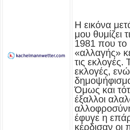
Η εικόνα με
μου θυμίζει τ
1981 που το
«αλλαγής» κ
τις εκλογές. 
εκλογές, εν
δημοψήφισμα. 
Όμως και τό
έξαλλοι αλαλ
αλλοφροσύνης
έφυγε η επάρ
κέρδισαν οι 