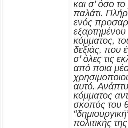
και σ’ όσο το
παλάτι. Πλή
ενός προσαρ
εξαρτημένου 
κόμματος, το
δεξιάς, που 
σ’ όλες τις ε
από ποια μέ
χρησιμοποιο
αυτό. Ανάπτυ
κόμματος αντ
σκοπός του θ
“δημιουργική”
πολιτικής τη