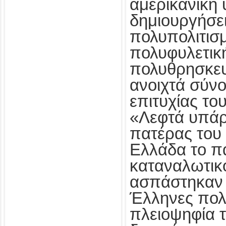
αμερικανική 
δημιουργήσει
πολυπολιτισμ
πολυφυλετική
πολυθρησκευ
ανοιχτά σύνο
επιτυχίας το
«Λεφτά υπάρ
πατέρας του
Ελλάδα το π
καταναλωτικ
ασπάστηκαν 
Έλληνες πολ
πλειοψηφία τ