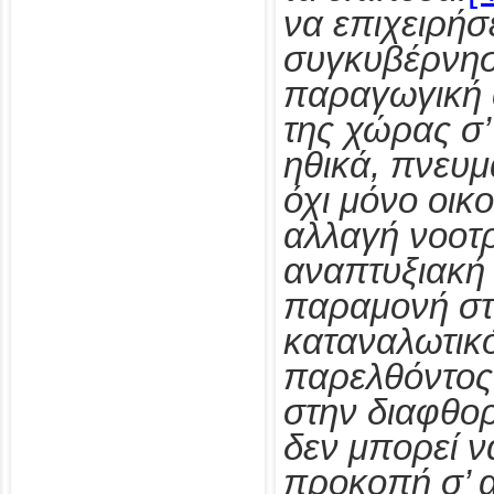
να επιχειρήσ
συγκυβέρνησ
παραγωγική
της χώρας σ’
ηθικά, πνευμα
όχι μόνο οικ
αλλαγή νοοτ
αναπτυξιακή
παραμονή στ
καταναλωτικό
παρελθόντος
στην διαφθορ
δεν μπορεί ν
προκοπή σ’ α