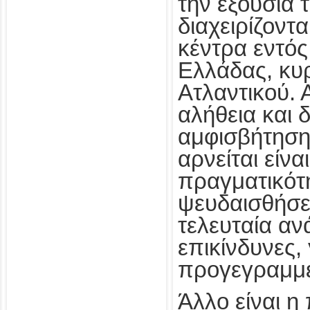
την εξουσία 
διαχειρίζοντ
κέντρα εντός
Ελλάδας, κυ
Ατλαντικού. Α
αλήθεια και δ
αμφισβήτηση
αρνείται είνα
πραγματικότη
ψευδαισθήσε
τελευταία αν
επικίνδυνες,
προγεγραμμέ
Άλλο είναι η