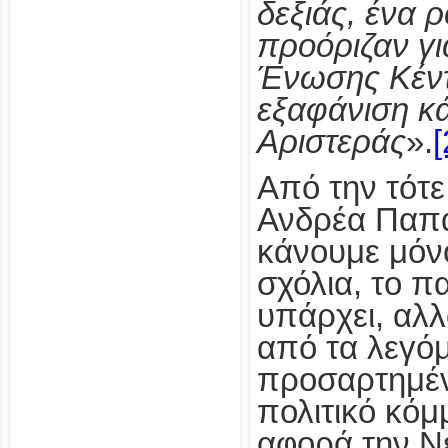
δεξιάς, ένα 
προόριζαν γι
Ένωσης Κέντ
εξαφάνιση κ
Αριστεράς
».
[
Από την τότε
Ανδρέα Παπα
κάνουμε μόν
σχόλια, το π
υπάρχει, αλλ
από τα λεγόμ
προσαρτημέν
πολιτικό κό
αφορά την Ν