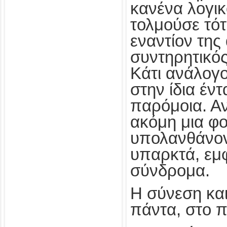
κανένα λογι
τολμούσε τότ
εναντίον της
συντηρητικός
Κάτι ανάλογο
στην ίδια έν
παρόμοια. Α
ακόμη μια φ
υπολανθάνον
υπαρκτά, εμ
σύνδρομα.
Η σύνεση και
πάντα, στο π