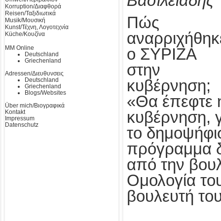
Βασιλειάδης
Korruption/Διαφθορά
Reisen/Ταξιδιωτικά
Πώς
Musik/Μουσική
Kunst/Τέχνη, Λογοτεχνία
αναρριχήθηκ
Küche/Κουζίνα
MM Online
ο ΣΥΡΙΖΑ
Deutschland
Griechenland
στην
Adressen/Διευθυνσεις
Deutschland
κυβέρνηση;
Griechenland
Blogs/Websites
«Θα έπεφτε 
Über mich/Βιογραφικά
Kontakt
κυβέρνηση, γ
Impressum
Datenschutz
το δημοψήφι
πρόγραμμα δ
από την βου
Ομολογία το
βουλευτή το