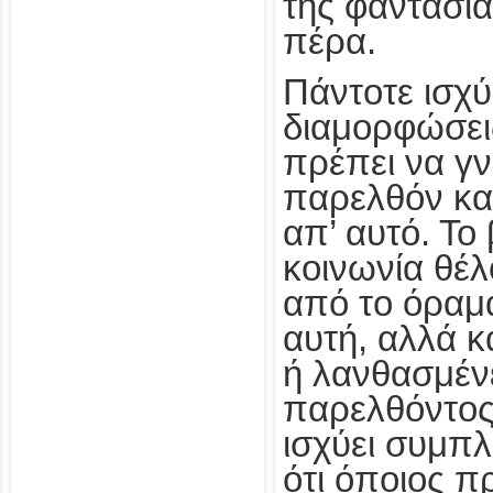
της φαντασί
πέρα.
Πάντοτε ισχύε
διαμορφώσει
πρέπει να γν
παρελθόν και
απ’ αυτό. Το
κοινωνία θέλ
από το όραμα
αυτή, αλλά κ
ή λανθασμέν
παρελθόντος.
ισχύει συμπ
ότι όποιος π