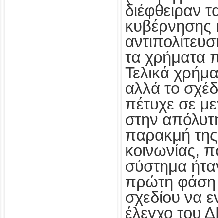
διέφθειραν τ
κυβέρνησης κ
αντιπολίτευ
τα χρήματα 
Τελικά χρήμ
αλλά το σχέ
πέτυχε σε μ
στην απόλυτ
παρακμή της
κοινωνίας, π
σύστημα ήτα
πρώτη φάση 
σχεδίου να ε
έλεγχο του 