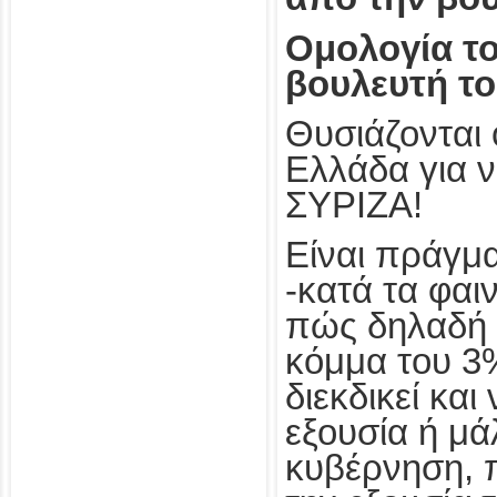
Ομολογία τ
βουλευτή τ
Θυσιάζονται 
Ελλάδα για ν
ΣΥΡΙΖΑ!
Είναι πράγμα
-κατά τα φαι
πώς δηλαδή 
κόμμα του 3
διεκδικεί και
εξουσία ή μά
κυβέρνηση, π