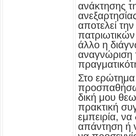
ανάκτησης τη
ανεξαρτησίας
αποτελεί την
πατριωτικών
άλλο η διάγν
αναγνώριση 
πραγματικότ
Στο ερώτημα
προσπαθήσω
δική μου θεω
πρακτική συ
εμπειρία, να
απάντηση ή