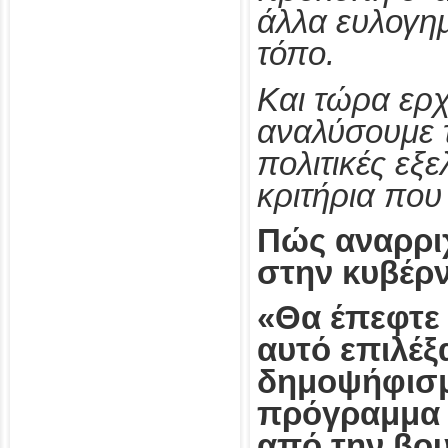
άλλα ευλογη
τόπο.
Και τώρα ερ
αναλύσουμε 
πολιτικές εξε
κριτήρια που
Πώς αναρρι
στην κυβέρ
«Θα έπεφτε 
αυτό επιλέξ
δημοψήφισμ
πρόγραμμα 
από την βο