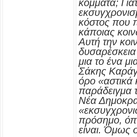
κόμματα; Γιατ
εκσυγχρονισμ
κόστος που π
κάποιας κοιν
Αυτή την κοι
δυσαρέσκεια
μια το ένα μι
Σάκης Καράγ
όρο «αστικά 
παράδειγμα 
Νέα Δημοκρα
«εκσυγχρονισ
πρόσημο, όπ
είναι. Όμως 