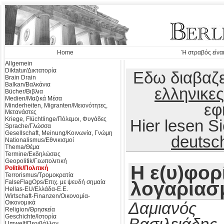
Home
Ή στραβός είναι
Allgemein
Diktatur/Δικτατορία
Εδω διαβαζε
Brain Drain
Balkan/Βαλκάνια
ελληνικες
Bücher/Βιβλια
Medien/Μαζικά Μέσα
εφ
Minderheiten, Migranten/Μειονότητες,
Μετανάστες
Kriege, Flüchtlinge/Πόλεμοι, Φυγάδες
Hier lesen 
Sprache/Γλώσσα
Gesellschaft, Meinung/Κοινωνία, Γνώμη
deutsc
Nationalismus/Εθνικισμοί
Thema/Θέμα
Termine/Εκδηλώσεις
Geopolitik/Γεωπολιτική
Η ε(υ)φορ
Politik/Πολιτική
Terrorismus/Τρομοκρατία
λογαριασ
FalseFlagOps/Επιχ. με ψευδή σημαία
Hellas-EU/Ελλάδα-Ε.Ε.
Wirtschaft-Finanzen/Οικονομία-
Οικονομικά
Δαμιανός
Religion/Θρησκεία
Geschichte/Ιστορία
Umwelt/Περιβάλλον