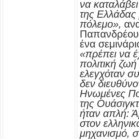
να καταλάβει 
της Ελλάδας 
πόλεμο»,
αν
Παπανδρέου σ
ένα σεμινάρ
«πρέπει να έ
πολιτική ζωή
ελεγχόταν συ
δεν διευθύνο
Ηνωμένες Πολ
της Ουάσιγκτ
ήταν απλή: Ά
στον ελληνικ
μηχανισμό, σ