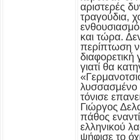
αριστερές δυ
τραγούδια, χ
ενθουσιασμό
και τώρα. Δε
περίπτωση να
διαφορετική
γιατί θα κατη
«Γερμανοτσιο
λυσσασμένο 
τόνισε επανε
Γιώργος Δελα
πάθος εναντ
ελληνικού λα
ψήφισε το όχι