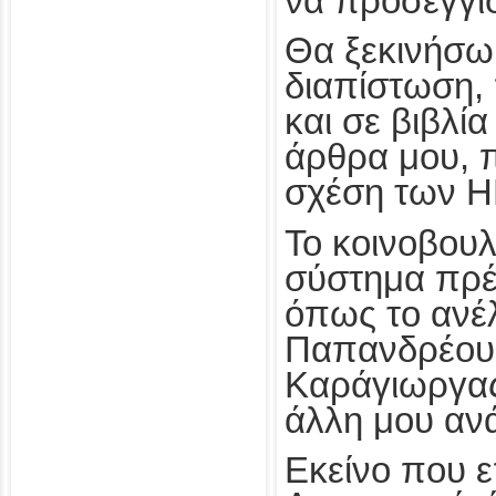
να προσεγγί
Θα ξεκινήσω
διαπίστωση,
και σε βιβλί
άρθρα μου, 
σχέση των Η
Το κοινοβουλ
σύστημα πρέπ
όπως το ανέ
Παπανδρέου 
Καράγιωργας
άλλη μου αν
Εκείνο που ε