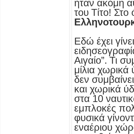
ήταν ακόμη α
του Τίτο! Στο
Ελληνοτουρκ
Εδώ έχει γίνε
ειδησεογραφί
Αιγαίο”. Τι σ
μίλια χωρικά 
δεν συμβαίνε
και χωρικά ύδ
στα 10 ναυτικ
εμπλοκές πολ
φυσικά γίνοντ
εναέριου χώρ