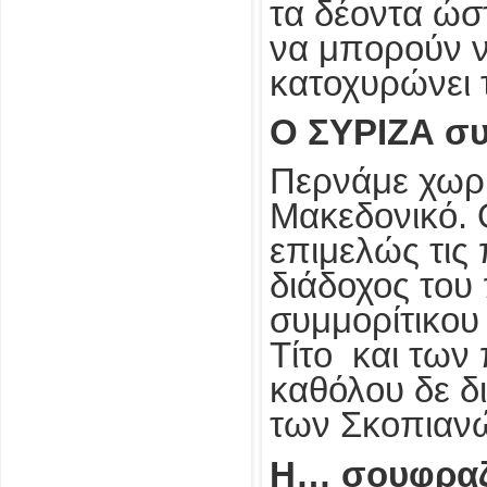
τα δέοντα ώσ
να μπορούν ν
κατοχυρώνει 
Ο ΣΥΡΙΖΑ συ
Περνάμε χωρί
Μακεδονικό. 
επιμελώς τις 
διάδοχος του
συμμορίτικου
Τίτο και των
καθόλου δε δι
των Σκοπιαν
Η… σουφραζέ