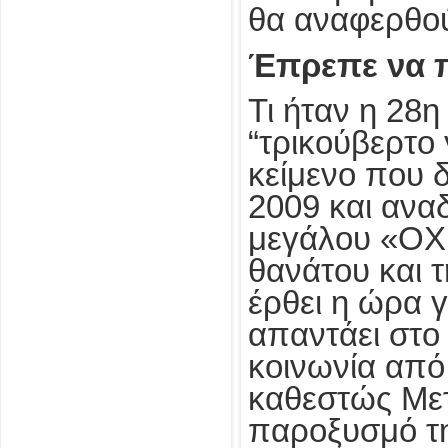
θα αναφερθο
Έπρεπε να π
Τι ήταν η 28
“τρικούβερτο
κείμενο που 
2009 και αναδ
μεγάλου «ΟΧΙ»
θανάτου και 
έρθει η ώρα 
απαντάει στο
κοινωνία από 
καθεστώς Μετ
παροξυσμό τη