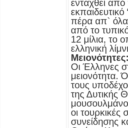
ενταχθεί από 
εκπαιδευτικό
πέρα απ` όλα
από το τυπικό
12 μίλια, το 
ελληνική λίμν
Μειονότητες
Οι Έλληνες σ
μειονότητα. 
τους υποδέχον
της Δυτικής 
μουσουλμάνοι
οι τουρκικές 
συνείδησης κ