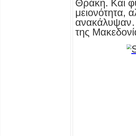
Θράκη. Και φ
μειονότητα, α
ανακάλυψαν… 
της Μακεδονί