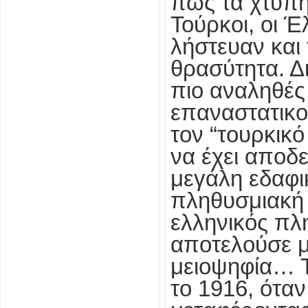
πως τα χτυπήμ
Τούρκοι, οι 
λήστευαν και
θρασύτητα. Δ
πιο αναληθές
επαναστατικ
τον “τουρκικ
να έχει αποδ
μεγάλη εδαφι
πληθυσμιακή 
ελληνικός πλ
αποτελούσε μ
μειοψηφία… Τ
το 1916, ότα