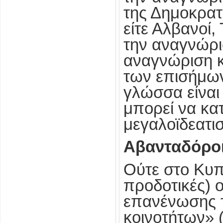
της Δημοκρατ
είτε Αλβανοί,
την αναγνώρι
αναγνώριση 
των επισήμων 
γλώσσα είναι
μπορεί να κατ
μεγαλοϊδεατισ
Αβανταδόροι
Ούτε στο Κυπρ
προδοτικές) ο
επανένωσης τ
κοινοτήτων» 