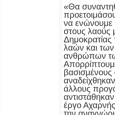
«Θα συναντηθ
προετοιμάσουμ
να ενώνουμε 
στους λαούς 
Δημοκρατίας 
λαών και των
ανθρώπων των
Απορρίπτουμε
βασισμένους 
αναδείχθηκαν
άλλους προγό
αντιστάθηκαν 
έργο Αχαρνής
την αναγνώρι