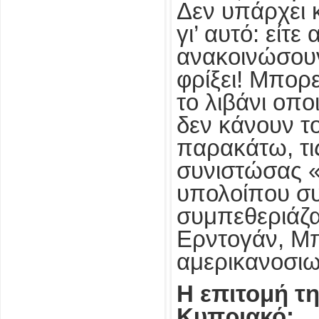
Δεν υπάρχει κ
γι’ αυτό: είτ
ανακοινώσουν 
φρίξει! Μπορ
το λιβάνι οπ
δεν κάνουν το
παρακάτω, τι
συνιστώσας «
υπολοίπου συ
συμπεθεριάζαν
Ερντογάν, Μπ
αμερικανοσιω
Η επιτομή τη
Κυπριακό: