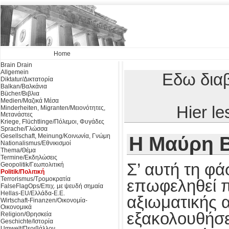
Home
Brain Drain
Allgemein
Εδω διαβ
Diktatur/Δικτατορία
Balkan/Βαλκάνια
Bücher/Βιβλια
Medien/Μαζικά Μέσα
Hier l
Minderheiten, Migranten/Μειονότητες,
Μετανάστες
Kriege, Flüchtlinge/Πόλεμοι, Φυγάδες
Sprache/Γλώσσα
Gesellschaft, Meinung/Κοινωνία, Γνώμη
Η Μαύρη Β
Nationalismus/Εθνικισμοί
Thema/Θέμα
Termine/Εκδηλώσεις
Σ’ αυτή τη φ
Geopolitik/Γεωπολιτική
Politik/Πολιτική
Terrorismus/Τρομοκρατία
επωφεληθεί π
FalseFlagOps/Επιχ. με ψευδή σημαία
Hellas-EU/Ελλάδα-Ε.Ε.
αξιωματικής 
Wirtschaft-Finanzen/Οικονομία-
Οικονομικά
εξακολουθήσει
Religion/Θρησκεία
Geschichte/Ιστορία
Umwelt/Περιβάλλον