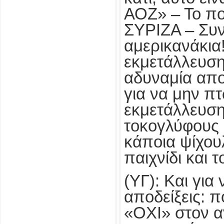
ΑΟΖ» – Το πολ
ΣΥΡΙΖΑ – Συνι
αμερικανάκια!
εκμετάλλευση
αδυναμία απο
για να μην π
εκμετάλλευση
τοκογλύφους 
κάποια ψίχου
παιχνίδι και 
(ΥΓ): Και για
αποδείξεις: 
«ΟΧΙ» στον 