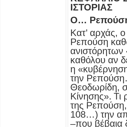
ΙΣΤΟΡΙΑΣ
Ο… Ρεπούση
Κατ’ αρχάς, 
Ρεπούση καθώ
ανιστόρητων 
καθόλου αν δε
η «κυβέρνηση
την Ρεπούση
Θεοδωρίδη, στ
Κίνησης». Τι 
της Ρεπούση, 
108…) την απ
–που βέβαια 