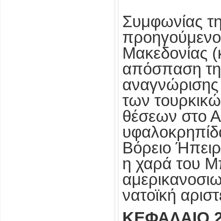
Συμφωνίας τη
προηγούμενο 
Μακεδονίας (κ
απόσπαση της
αναγνώρισης 
των τουρκικώ
θέσεων στο Αι
υφαλοκρηπίδα
Βόρειο Ήπειρ
η χαρά του Μ
αμερικανοσιω
νατοϊκή αρισ
ΚΕΦΑΛΑΙΟ 2