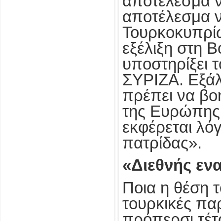
αποτέλεσμα ν
αποτέλεσμα ν
Τουρκοκυπρίω
εξέλιξη στη 
υποστηρίξει 
ΣΥΡΙΖΑ. Εξάλ
πρέπει να βο
της Ευρώπης κ
εκφέρεται λό
πατρίδας».
«Διεθνής ενα
Ποια η θέση τ
τουρκικές παρ
πρόπερσι τέτ