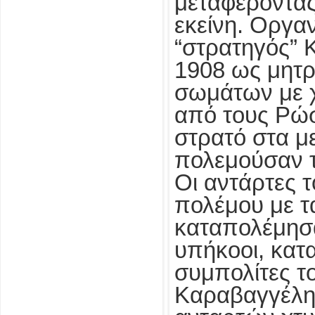
μεταφέροντας
εκείνη. Οργα
“στρατηγός” 
1908 ως μητρ
σωμάτων με χ
από τους Ρώσ
στρατό στα με
πολεμούσαν τ
Οι αντάρτες 
πολέμου με τ
καταπολέμησα
υπήκοοι, κατ
συμπολίτες τ
Καραβαγγέλη 