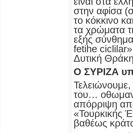
είναι στα ελ
στην αφίσα (
το κόκκινο κ
τα χρώματα τ
εξής σύνθημα,
fetihe ciclila
Δυτική Θράκη
Ο ΣΥΡΙΖΑ υπ
Τελειώνουμε,
του… οθωμανο
απόρριψη από
«Τουρκικής Έ
βαθέως κράτο