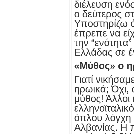
διέλευση ενός
ο δεύτερος στ
Υποστηρίζω ό
έπρεπε να εί
την “ενότητα”
Ελλάδας σε έ
«Μύθος» ο η
Γιατί νικήσαμ
ηρωικά; Όχι,
μύθος! Άλλοι 
ελληνοϊταλικό
όπλου λόγχη 
Αλβανίας. Η 