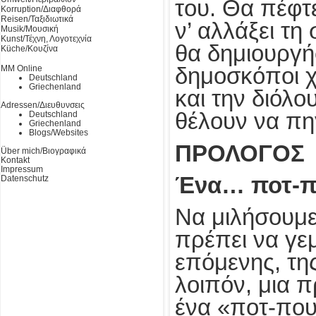
του. Θα πέφτε
Korruption/Διαφθορά
Reisen/Ταξιδιωτικά
ν’ αλλάξει τη
Musik/Μουσική
Kunst/Τέχνη, Λογοτεχνία
θα δημιουργήσ
Küche/Κουζίνα
MM Online
δημοσκόποι χ
Deutschland
Griechenland
και την διόλ
Adressen/Διευθυνσεις
θέλουν να πη
Deutschland
Griechenland
Blogs/Websites
ΠΡΟΛΟΓΟΣ
Über mich/Βιογραφικά
Kontakt
Impressum
Ένα… ποτ-πο
Datenschutz
Να μιλήσουμε
πρέπει να γεμ
επόμενης, τη
λοιπόν, μια 
ένα «ποτ-που