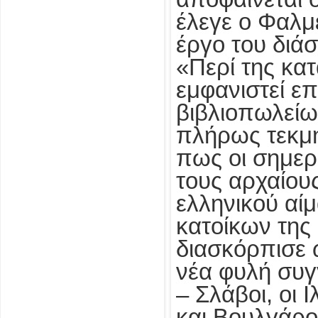
έλεγε ο Φαλμε
έργο του διά
«Περί της κα
εμφανιστεί ε
βιβλιοπωλείων
πλήρως τεκμ
πως οι σημερι
τους αρχαίου
ελληνικού αίμ
κατοίκων της
διασκόρπισε 
νέα φυλή συγ
– Σλάβοι, οι 
και Βουλγάρου