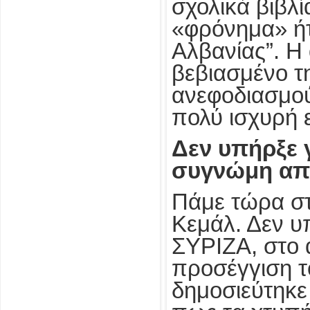
σχολικά βιβλί
«φρόνημα» ήτ
Αλβανίας”. Η 
βεβιασμένο τη
ανεφοδιασμού
πολύ ισχυρή 
Δεν υπήρξε 
συγνώμη από
Πάμε τώρα στ
Κεμάλ. Δεν υ
ΣΥΡΙΖΑ, στο 
προσέγγιση τ
δημοσιεύτηκε