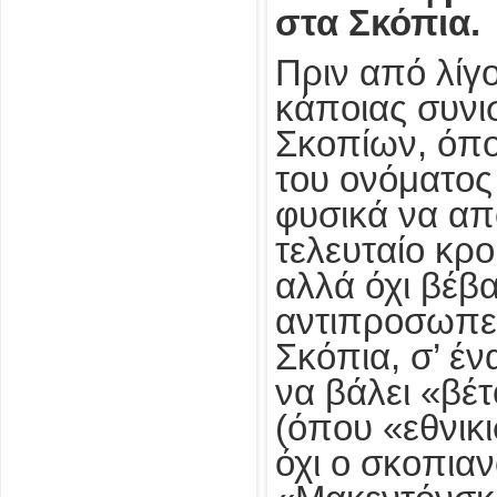
στα Σκόπια.
Πριν από λίγ
κάποιας συνι
Σκοπίων, όπο
του ονόματος
φυσικά να απ
τελευταίο κρ
αλλά όχι βέβα
αντιπροσωπεί
Σκόπια, σ’ ένα
να βάλει «βέτ
(όπου «εθνικι
όχι ο σκοπιαν