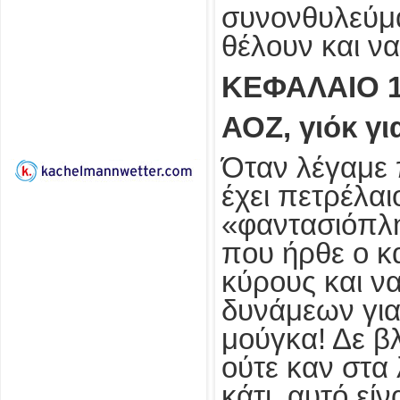
συνονθυλεύμα
θέλουν και ν
ΚΕΦΑΛΑΙΟ 1
ΑΟΖ, γιόκ γ
Όταν λέγαμε π
έχει πετρέλαι
«φαντασιόπλη
που ήρθε ο κα
κύρους και να
δυνάμεων για
μούγκα! Δε βλ
ούτε καν στα 
κάτι, αυτό εί