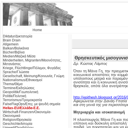
Home
Diktatur/Δικτατορία
Brain Drain
Allgemein
Balkan/Βαλκάνια
Bücher/Βιβλια
Medien/Μαζικά Μέσα
Θρησκευτικός μισογυνισ
Minderheiten, Migranten/Μειονότητες,
Δρ. Κώστας Λάμπος
Μετανάστες
Kriege, Flüchtlinge/Πόλεμοι, Φυγάδες
Όταν τη Μάνα Γη, την πραγματι
Sprache/Γλώσσα
κοινωνικοί αποστάτες την κομμάτ
Gesellschaft, Meinung/Κοινωνία, Γνώμη
υπόλοιπους μητριά και παραμάνα
Nationalismus/Εθνικισμοί
ανισότητα και η κοινωνική ανισό
Thema/Θέμα
θρησκεία, οπότε όλα ανατράπη
Termine/Εκδηλώσεις
Geopolitik/Γεωπολιτική
Politik/Πολιτική
http://epithesh.blogspot.gr/2016/
Terrorismus/Τρομοκρατία
Αφιερώνεται στην Δανάη-Υπατία
FalseFlagOps/Επιχ. με ψευδή σημαία
και στη γενιά της για περισσότε
Hellas-EU/Ελλάδα-Ε.Ε.
Μητριαρχία και ισοκατανομή
Wirtschaft-Finanzen/Οικονομία-
Οικονομικά
Η πλαστουργός Μάνα Γη και πιο
Religion/Θρησκεία
επίπονη και δύσκολη αποστολή ν
Geschichte/Ιστορία
παιδιά, να προστατεύει και να κ
Umwelt/Περιβάλλον