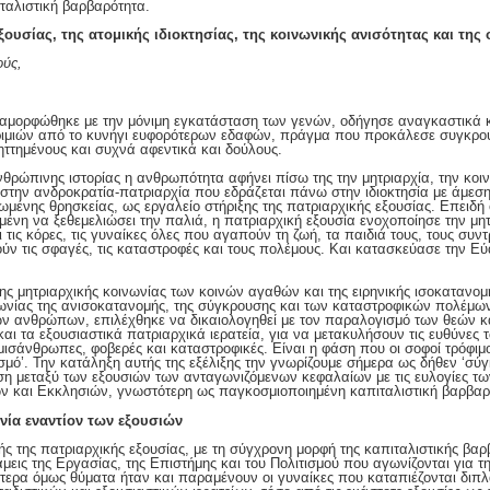
ταλιστική βαρβαρότητα.
ξουσίας, της ατομικής ιδιοκτησίας, της κοινωνικής ανισότητας και τη
ούς,
ιαμορφώθηκε με την μόνιμη εγκατάσταση των γενών, οδήγησε αναγκαστικά κ
ριμιών από το κυνήγι ευφορότερων εδαφών, πράγμα που προκάλεσε συγκρού
ηττημένους και συχνά αφεντικά και δούλους.
ανθρώπινης ιστορίας η ανθρωπότητα αφήνει πίσω της την μητριαρχία, την κο
ι στην ανδροκρατία-πατριαρχία που εδράζεται πάνω στην ιδιοκτησία με άμεσ
νωμένης θρησκείας, ως εργαλείο στήριξης της πατριαρχικής εξουσίας. Επειδή
μένη να ξεθεμελιώσει την παλιά, η πατριαρχική εξουσία ενοχοποίησε την μητ
αι τις κόρες, τις γυναίκες όλες που αγαπούν τη ζωή, τα παιδιά τους, τους συ
ούν τις σφαγές, τις καταστροφές και τους πολέμους. Και κατασκεύασε την Εύ
ης μητριαρχικής κοινωνίας των κοινών αγαθών και της ειρηνικής ισοκατανομή
ινωνίας της ανισοκατανομής, της σύγκρουσης και των καταστροφικών πολέμ
των ανθρώπων, επιλέχθηκε να δικαιολογηθεί με τον παραλογισμό των θεών 
αι τα εξουσιαστικά πατριαρχικά ιερατεία, για να μετακυλήσουν τις ευθύνες
μισάνθρωπες, φοβερές και καταστροφικές. Είναι η φάση που οι σοφοί τρόφιμο
μό’. Την κατάληξη αυτής της εξέλιξης την γνωρίζουμε σήμερα ως δήθεν ‘σύγ
ση μεταξύ των εξουσιών των ανταγωνιζόμενων κεφαλαίων με τις ευλογίες των 
ν και Εκκλησιών, γνωστότερη ως παγκοσμιοποιημένη καπιταλιστική βαρβαρ
νία εναντίον των εξουσιών
ς της πατριαρχικής εξουσίας, με τη σύγχρονη μορφή της καπιταλιστικής βαρβ
μεις της Εργασίας, της Επιστήμης και του Πολιτισμού που αγωνίζονται για τη
τερα όμως θύματα ήταν και παραμένουν οι γυναίκες που καταπιέζονται διπ