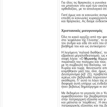
Για όλες τις θρησκείες η γυναίκ
να μπαίνουν στο ιερό των εκκλησ
ορθοδοξίας, με το αιτιολογικό ότι
Γιατί όμως και οι κοινωνίες αν
επειδή οι κοινωνίες κυριαρχούντ
και θρησκείες. Ας δούμε ενδεικτ
Χριστιανικός μισογυνισμός
Όλο το κακό αρχίζει από την φα
στο ‘κεφάλαιο της Γένεσης’, το 
τον άνδρα και είδε ότι κάτι του
βοήθημά του και ως αντικείμενο 
Η λεγόμενη ‘παλαιά διαθήκη’, το
εβραϊκού μεγαλοϊδεατισμού, ως 
σαφή λόγια: «Ο
Mωυσής
θύμωσ
παράταξη του πολέμου και τούς ε
με τη συμβουλή τού Bαλαάμ, να
Kυρίου και τώρα, θανατώστε από
κοιμήθηκαν μαζί του, όλα, όμως,
Δευτερονόμιο (κβ΄ 21), προβλέπε
ιερέως εάν βεβηλωθεί πορνεύοντ
ακάθαρτη. Γι’ αυτό το λόγο της 
διαφορά αυτή υπήρχε ως ένδειξη
ήταν βεβαίως δημιούργημα κι αυτ
Με δεδομένο το γεγονός ότι ο ‘Κ
αμφισβητούσαν την βαρβαρότητα 
στην πατριαρχική εξουσία και γ
και μάλιστα οι ‘παρθένες’. Η σ
πατριαρχικής εξουσίας και της β