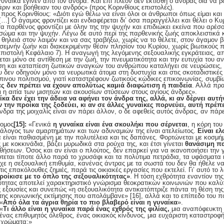
γυναίκα έγινεν από τον άνδρα. Και επί πλέον δεν εκτίσθη ο άνδρας διά να β
ιν και βοήθειαν του ανδρός» (προς Κορινθίους επιστολές).
ρος Κορινθίους: «Διότι εγώ θέλω να είναι όλοι οι άνθρωποι όπως είμαι και
] Ο άγαμος φροντίζει και ενδιαφέρεται δι’ όσα παραγγέλλει και θέλει ο Κυ
α παρθένος φροντίζει με όλην της την ψυχήν και επιδιώκει εκείνα που αρέσο
 σώμα και την ψυχήν. Λέγω δε αυτό περί της παρθενικής ζωής αποκλειστικά 
 θηλειά στον λαιμόν και να σας τραβήξω, χωρίς να το θέλετε, στον άγαμον β
σεμνήν ζωήν και διακεκριμένην θέσιν πλησίον του Κυρίου, χωρίς βιωτικούς 
επιστολή Κεφάλαιο 7). Η αναγωγή της λεγόμενης σεξουαλικής εγκράτειας, α
εται μόνο σε αντίθεση με την ζωή, την πνευματικότητα και την ευτυχία του α
ση και καταπίεση ζωτικών αναγκών του ανθρώπου καταλήγει σε νευρώσεις, 
 δεν οδηγούν μόνο τα νευρωτικά άτομα στη δυστυχία και στις σκοταδιστικές
νου πολιτισμού, γιατί καταστρέφουν ζωτικούς κώδικες επικοινωνίας, συμβί
ες δεν πρέπει να έχουν απολύτως καμιά διαφώτιση ή παιδεία
. Αλλά πρ
ι η αιτία των μισητών και ακουσίων στύσεων στους αγίους άνδρες».
ίκα δεν έχει την άδεια να αφήνει τον άνδρα της, αλλά, κι αν δέρνει αυτ
αν την προίκα της ξοδεύει, κι αν σε άλλες γυναίκες πορνεύει, αυτή πρέπε
δρα της μοιχαλίς είναι αν πάρει άλλον, ο δε αφεθείς αυτός άνδρας, αν πάρε
τομος
[15]
:
«Γενικά
η γυναίκα είναι ένα σκουλήκι που σέρνεται
, η κόρη το
τάλογος των αμαρτημάτων και των αδυναμιών της είναι ατελείωτος.
Είναι ε
 είναι παθιασμένη με την πολυτέλεια και τις δαπάνες. Φορτώνεται με κοσμ
 με κοκκινάδια, βάζει μυρωδικά στα ρούχα της, και έτσι γίνεται
θανάσιμη πα
σεων. Όσος και αν είναι ο πλούτος, δεν επαρκεί για να ικανοποιήσει την γ
τεται τίποτε άλλο παρά το χρυσάφι και τα πολύτιμα πετράδια, τα υφάσματα κ
ε η σεξουαλική επιθυμία, κανένας άντρας με τα σωστά του δεν θα ήθελε να μ
τις επακόλουθες ζημιές, παρά τις οικιακές εργασίες που εκτελεί. Γι’ αυτό το
προίκισε με το όπλο της σεξουαλικότητας»
. Η τόση εχθρότητα εναντίον της
κότητας αποτελεί χαρακτηριστικό γνώρισμα θεοκρατικών κοινωνιών που καλ
ς εξουσίες και συνεπώς «η σεξουαλικότητα αντικατόπτριζε πάντα τη θέση της
της κοινωνικής εκτίμησης που απολάμβανε»
[16], αλλά και το επίπεδο του π
«
Από όλα τα άγρια θηρία το πιο βλαβερό είναι η γυναίκα
».
«
Τι άλλο είναι η γυναίκα παρά ένας εχθρός της φιλίας,
μια αναπόφευκτη 
ένας επιθυμητός όλεθρος, ένας οικιακός κίνδυνος, μια ευχάριστη καταστροφ
 χρώματα;»