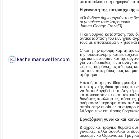
με αποτέλεσμα τη σημερινή καπι
Η γέννηση της πατριαρχικής ε
«Οι άνδρες δημιουργούν τους θε
οι γυναίκες τους λατρεύουν»
James George Fraze
[3]
Η καινούργια κατάσταση, που δ
αντικατάσταση του κυνηγιού αγ
τους με αποτέλεσμα νικητές και 
Σ’ αυτή την κρίσιμη καμπή της 
της ισοκατανομής και εισέρχετα
κρατικής εξουσίας και της οργα
για να εδραιωθεί, είναι αναγκασ
φορείς, τις μάνες, τις αδερφές κ
και τους πατεράδες τους και μισ
αμάρτημα’.
Επειδή αυτή η αντίθεση μεταξύ τ
πατριαρχικής ιδιοκτησιακής κο
να δικαιολογηθεί με τη Λογική 
κατασκεύασαν τα σκοταδιστικά κ
δυνάμεις ασύλληπτες, αόρατες, 
ονόμασαν ‘πέρασμα στον πολιτισ
οποία στην ουσία είναι σύγκρου
λάβαρα των επιμέρους θρησκειώ
Εργαζόμενη γυναίκα και κοινω
Διαχρονικά, τραγικά θύματα αυτή
γυναίκες, αλλά συνολικά οι δυνά
οικουμενικό Ουμανισμό. Τραγικό