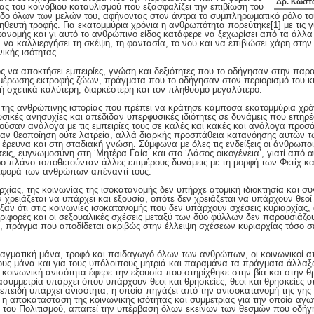
Δρ. Κώστ
ίας του κοινόβιου καταυλισμού που εξασφαλίζει την επιβίωση του
οδο όλων των μελών του, αφήνοντας στον άντρα το συμπληρωματικό ρόλο του
ηθευτή τροφής. Για εκατομμύρια χρόνια η ανθρωπότητα πορεύτηκε
[1] με τις 
ανομής και γι αυτό το ανθρώπινο είδος κατάφερε να ξεχωρίσει από τα άλλα
να καλλιεργήσει τη σκέψη, τη φαντασία, το νου και να επιβιώσει χάρη στην 
ικής ισότητας.
ς να αποκτήσει εμπειρίες, γνώση και δεξιότητες που το οδήγησαν στην παρ
ξημέρωσης-εκτροφής ζώων, πράγματα που το οδήγησαν στον περιορισμό του κ
 σχετικά καλύτερη, διαρκέστερη και τον πληθυσμό μεγαλύτερο.
ο της ανθρώπινης ιστορίας που πρέπει να κράτησε κάμποσα εκατομμύρια χρό
σικές ανησυχίες και απέδιδαν υπερφυσικές ιδιότητες σε δυνάμεις που επηρέ
μούσαν ανάλογα με τις εμπειρίες τους σε καλές και κακές και ανάλογα προσ
ήταν θεοποίηση ούτε λατρεία, αλλά διαρκής προσπάθεια κατανόησης αυτών 
έρευνα και στη σταδιακή γνώση. Σύμφωνα με όλες τις ενδείξεις οι άνθρωποι
ις, ευγνωμοσύνη στη ‘Μητέρα Γαία’ και στο ‘Δάσος οικογένεια’, γιατί από α
ερο πλάνο τοποθετούνταν άλλες επιμέρους δυνάμεις με τη μορφή των Φετίχ κ
ιφορά των ανθρώπων απέναντί τους.
αρχίας, της κοινωνίας της ισοκατανομής δεν υπήρχε ατομική ιδιοκτησία και 
χρειάζεται να υπάρχει και εξουσία, οπότε δεν χρειάζεται να υπάρχουν θεοί 
αν ότι στις κοινωνίες ισοκατανομής που δεν υπάρχουν σχέσεις κυριαρχίας, 
ριφορές και οι σεξουαλικές σχέσεις μεταξύ των δύο φύλλων δεν παρουσιάζο
 πράγμα που αποδίδεται ακριβώς στην έλλειψη σχέσεων κυριαρχίας τόσο σε
ραγματική μάνα, τροφό και παιδαγωγό όλων των ανθρώπων, οι κοινωνικοί α
τους μάνα και για τους υπόλοιπους μητριά και παραμάνα τα πράγματα άλλαξαν
 κοινωνική ανισότητα έφερε την εξουσία που στηρίχθηκε στην βία και στην θ
συμμετρία υπάρχει όπου υπάρχουν θεοί και θρησκείες, θεοί και θρησκείες
 επειδή υπάρχει ανισότητα, η οποία πηγάζει από την ανισοκατανομή της γης
 η αποκατάσταση της κοινωνικής ισότητας και συμμετρίας για την οποία αγων
ι του Πολιτισμού, απαιτεί την υπέρβαση όλων εκείνων των θεσμών που οδήγ