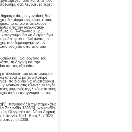
εργαζόμενες, όσο και από τους
τρέξουμε στις λεγόμενες ‘ιερές
.
δημοκρατίας, οι γυναίκες δεν
είχαν δικαίωμα εγγραφής στους
ομιάς, το οποίο αποτελούσε
οήλθε από την ιδεαλιστική-
τήμες. Ο Πλάτωνας λ. χ.,
ς καταγράφει ότι «ο άντρας έχει
 επηρεάστηκαν ο Πλάτωνας, ο
ρχές που δημιούργησαν τον
κακό στοιχείο από το οποίο
ουσιών και, ως ‘όργανα του
άπη, τη Λογική και την
ου και της εξουσίας.
λη απογείωση του καπιταλισμού,
γει υπεραξία με χαμηλότερο
νάει παιδιά για να αναπαράγει
ν γυναικών στις εθνικές εκλογές
οιες μακρινές αγγλικές αποικίες
έχει ακόμα αναγνωριστεί στις
ία
[5], παρουσιάζει την παρακάτω
Νέα Ζηλανδία 1893
[6], Φινλανδία
κία, Ουγγαρία και Νότια Αφρική
α, Ισπανία 1931, Βραζιλία 1933,
πουτάν, το 2008.