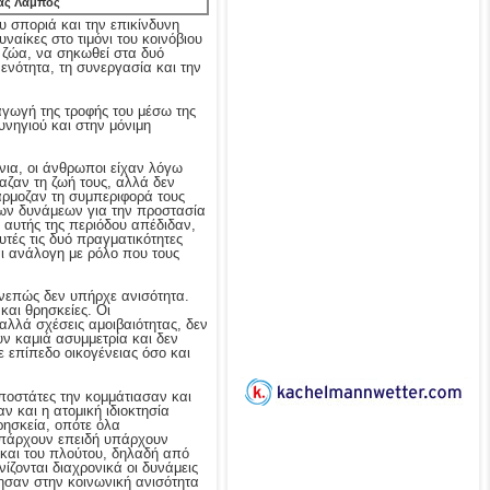
ας Λάμπος
 σποριά και την επικίνδυνη
γυναίκες στο τιμόνι του κοινόβιου
 ζώα, να σηκωθεί στα δυό
ενότητα, τη συνεργασία και την
αγωγή της τροφής του μέσω της
υνηγιού και στην μόνιμη
νια, οι άνθρωποι είχαν λόγω
αζαν τη ζωή τους, αλλά δεν
άρμοζαν τη συμπεριφορά τους
των δυνάμεων για την προστασία
 αυτής της περιόδου απέδιδαν,
υτές τις δυό πραγματικότητες
αι ανάλογη με ρόλο που τους
συνεπώς δεν υπήρχε ανισότητα.
και θρησκείες. Οι
αλλά σχέσεις αμοιβαιότητας, δεν
υν καμιά ασυμμετρία και δεν
 επίπεδο οικογένειας όσο και
ποστάτες την κομμάτιασαν και
 και η ατομική ιδιοκτησία
ρησκεία, οπότε όλα
 υπάρχουν επειδή υπάρχουν
 και του πλούτου, δηλαδή από
ίζονται διαχρονικά οι δυνάμεις
ησαν στην κοινωνική ανισότητα