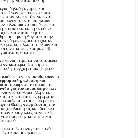
οηθή την γυναίκα, αλλ’ η
 εγώ, δηλαδή άγαμος και
ριος. Φροντίζει πως να αρέση
υν στον Κυριον, δια να είναι
και μόνον προς το συμφέρον
ίον, αλλά δια να σας δείξω και
περισπασμούς και φροντίδας»,
ποχής και καταπίεσης σε
νθρώπου, με τη Λογική και την
συνειδησιακές διαταραχές και
 θρησκείες, αλλά αποτελούν και
ωσης και κοινωνικότητας
[14].
αγματικά πρέπει να
ήν εκείνος, πρέπει να υπομένει
ι να καρτερεί.
Ώστε η μεν
ι άλλη, συγχωρείται» (Πηδάλιο,
υ ψεύδους, σκεύος ακαθαρσιών, ο
λαφρόμυαλη, φλύαρη και
ήματα, πουδράρει το πρόσωπό
γίδα για τον εκμαυλισμό των
υναικεία επιθυμία. Μέρα και
αι τα κεντήματα, τις κρέμες και
οιράζεται το σπίτι του με μια
 λόγο
ο Θεός, γνωρίζοντας την
 σεξουαλικότητας και ιδιαίτερα
ύπτουν κραυγαλέες κοινωνικές
 γυναίκας στην κοινωνία και
ολιτισμού.
τιμωρία, ένα αναγκαίο κακό,
ή, ένα κακό της φύσεως