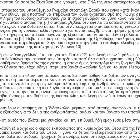
όπου Καισαρείας Ευσέβιου στις ‘γραφές’, στο DNA της νέας αυτοκρατορική
ια στόματος του υποτιθέμενου Ρωμαίου στρατιώτη Σαούλ που έγινε κατά ένα
των εθνών’ με αποστολή να επιβάλλει τον ιουδαιοχριστιανισμό της Ρώμης σ
ντίληψή του ιουδαιοχριστιανισμού για τη σχέση ανδρών και γυναικών:
«να ξέ
ς γυναίκας ο άντρας της [..] ο άντρας, βέβαια, δεν οφείλει να κατακαλύπτεται 
ίκα όμως είναι δόξα του άντρα. Γιατί δεν προέρχεται ο άντρας από τη γυναίκα
ντρας για τη γυναίκα, αλλά η γυναίκα για τον άντρα»
[8]
.
Είναι προφανής η αντ
 κατηγορίας και άβουλο όργανο της εξουσίας του άντρα, σε βαθμό μάλιστα πο
 άνδρας της
[9]. Βέβαια «οι δογματικές διακρίσεις της Ορθόδοξης Εκκλησίας δε
ενδεικτικά παραδείγματα: Στην ουσία έχει καταργήσει το δικαίωμα ελεύθερη
ι της υποχρεωτικής κατήχησης ανήλικων»
[10].
όμενων ‘ευαγγελίων’, έτσι και για τον Παύλο
[12] των λεγόμενων ‘πράξεων τ
επιβεβαιώνει την ιστορική τους ύπαρξη και παρ’ όλα αυτά ο χριστιανικός μύθ
υποτιθέμενης θρησκείας της αγάπης, η οποία όμως αποστρέφεται τη ζωή και δ
στο θάνατο που τάχα οδηγεί στην μεταθανάτια «αιώνια ζωή και το μέγα έλεος
ας τα ιερατεία όλων των τοπικών σκοταδιστικών μύθων και δοξασιών αναγκ
την πίεση του αυτοκράτορα Κωνσταντίνου να υποταχθούν στη νέα ενοποιητική
ς, τότε συντελέστηκε η μεγαλύτερη πλαστογραφία της ανθρώπινης ιστορίας, 
γούσε ως εξουσιαστική ιδεολογία καταγράφτηκε και μάλιστα ετεροχρονισμένα 
ίνει από την επιστημονική ιστοριογραφία ποτέ αποδεκτό, ως ‘ιστορικό γεγον
οβισμένους με την βοήθεια της διδασκαλίας των λεγόμενων ‘πατέρων του χρι
ησκείας.
οπνέουν οι απόψεις και η ‘διδασκαλία’ μερικών από αυτούς, αναφορικά με 
ής εξουσίας για τα δεινά της ανθρωπότητας, ακόμα και τον θάνατο του υποτι
 ότι αυτός που βλέπει μια γυναίκα και την επιθυμεί, ήδη εμοίχευσε μέσα στ
θη εξ αρχής ως ο κύριος εκπρόσωπος της κυριαρχίας του Θεού επί της Γης 
αίκα εικών και δόξα του Θεού. Η γυναίκα δε ως το εξαιρετικότερον από τα 
ίναι δόξα του ανδρός. Πράγματι δε ο άνδρας είναι υπεροχότερος από την γυνα