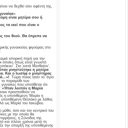
είναι να δεχθεί σαν αφέντη της,
 γυναίκα
».
κόμη είναι μητέρα σου ή
ς τα εκεί που είναι ο
ος του θεού. Θα έπρεπε να
ρικής γυναικείας φιγούρας στο
:
αμιά ιστορική πηγή για την
οι οποίες όπως είναι γνωστό
τόκου’. Στο ‘κατά Ματθαίον’,
όταν μνηστεύτηκε η μητέρα
μα. Και ο Ιωσήφ ο μνηστήρας
φά…»!
. Τώρα ποιος ήταν το ‘άγιο
με το παραμύθι των
γυναίκες που υποτίθεται ότι
υ:
«Ήταν λοιπόν η Μαρία
οιοι προσπαθούν να
ός η υποτιθέμενη ‘Μαρία η
ν υποτιθέμενη Θεοτόκο με λάθος
λλά ως Μαρία του Ιακώβου.
 μύθο, όσο και τον κεντρικό του
ίκες με την οποία θα
τιρρήσεις, η Σύνοδος της
τό και πλέον χρόνια μετά τη
ιζε την ύπαρξή της υποτιθέμενης