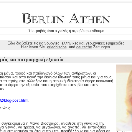
Ή στραβός είναι ο γιαλός ή στραβά αρμενίζουμε
Εδω διαβαζετε τις καινουργιες
ελληνικες
και
γερμανικες
εφημεριδες
Hier lesen Sie
griechische
und
deutsche
Zeitungen
μός και πατριαρχική εξουσία
κή μάνα, τροφό και παιδαγωγό όλων των ανθρώπων, οι
ιασαν και από κοινή την έκαναν ιδιωτική τους μάνα και για τους
 τα πράγματα άλλαξαν και η ατομική ιδιοκτησία έφερε κοινωνική
τητα έφερε την εξουσία που στηρίχθηκε στην βία και στην
καν
02/blog-post.html
,
ρο Φως
 συγκεκριμένα η Μάνα Βιόσφαιρα, ανάθεσε στη γυναίκα την
α γεννά, να τρέφει, να μεγαλώνει, να αγαπά, να εκπαιδεύει
άνει ευτυχισμένα τα άτομα που την περιβάλλουν και να φέρει σε