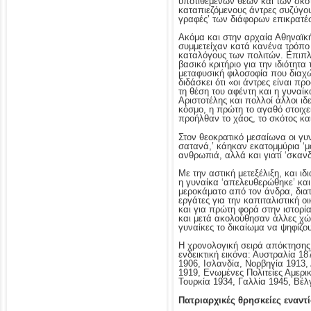
υποτιθέμενων θεών και των σκοτ
καταπιεζόμενους άντρες συζύγους
γραφές’ των διάφορων επικρατέσ
Ακόμα και στην αρχαία Αθηναϊκή
συμμετείχαν κατά κανένα τρόπο 
καταλόγους των πολιτών. Επιπλέ
βασικό κριτήριο για την ιδιότητ
μεταφυσική φιλοσοφία που διαχώρ
διδάσκει ότι «οι άντρες είναι π
τη θέση του αφέντη και η γυναί
Αριστοτέλης και πολλοί άλλοι ι
κόσμο, η πρώτη το αγαθό στοιχεί
προήλθαν το χάος, το σκότος κα
Στον θεοκρατικό μεσαίωνα οι γυ
σατανά,’ κάηκαν εκατομμύρια ‘μ
ανθρωπιά, αλλά και γιατί ‘σκανδ
Με την αστική μετεξέλιξη, και 
η γυναίκα ‘απελευθερώθηκε’ και
μεροκάματο από τον άνδρα, διατ
εργάτες για την καπιταλιστική 
και για πρώτη φορά στην ιστορί
και μετά ακολούθησαν άλλες χώρ
γυναίκες το δικαίωμα να ψηφίζου
Η χρονολογική σειρά απόκτησης
ενδεικτική εικόνα: Αυστραλία 1
1906, Ισλανδία, Νορβηγία 1913,
1919, Ενωμένες Πολιτείες Αμερικ
Τουρκία 1934, Γαλλία 1945, Βέλ
Πατριαρχικές θρησκείες εναντί