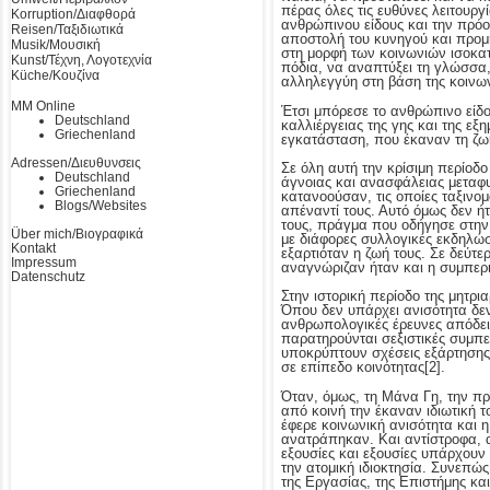
πέρας όλες τις ευθύνες λειτουργ
Korruption/Διαφθορά
ανθρώπινου είδους και την πρό
Reisen/Ταξιδιωτικά
αποστολή του κυνηγού και προμ
Musik/Μουσική
στη μορφή των κοινωνιών ισοκατ
Kunst/Τέχνη, Λογοτεχνία
πόδια, να αναπτύξει τη γλώσσα, 
Küche/Κουζίνα
αλληλεγγύη στη βάση της κοινων
MM Online
Έτσι μπόρεσε το ανθρώπινο είδο
Deutschland
καλλιέργειας της γης και της ε
Griechenland
εγκατάσταση, που έκαναν τη ζωή
Adressen/Διευθυνσεις
Σε όλη αυτή την κρίσιμη περίοδ
Deutschland
άγνοιας και ανασφάλειας μεταφυ
Griechenland
κατανοούσαν, τις οποίες ταξινο
Blogs/Websites
απέναντί τους. Αυτό όμως δεν 
τους, πράγμα που οδήγησε στην 
Über mich/Βιογραφικά
με διάφορες συλλογικές εκδηλώσε
Kontakt
εξαρτιόταν η ζωή τους. Σε δεύτ
Impressum
αναγνώριζαν ήταν και η συμπερ
Datenschutz
Στην ιστορική περίοδο της μητρι
Όπου δεν υπάρχει ανισότητα δεν 
ανθρωπολογικές έρευνες απόδειξ
παρατηρούνται σεξιστικές συμπε
υποκρύπτουν σχέσεις εξάρτησης,
σε επίπεδο κοινότητας
[2].
Όταν, όμως, τη Μάνα Γη, την π
από κοινή την έκαναν ιδιωτική 
έφερε κοινωνική ανισότητα και η
ανατράπηκαν. Και αντίστροφα, α
εξουσίες και εξουσίες υπάρχουν
την ατομική ιδιοκτησία. Συνεπώς
της Εργασίας, της Επιστήμης κα