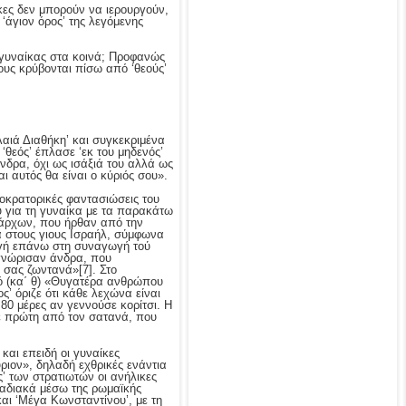
ίκες δεν μπορούν να ιερουργούν,
‘άγιον όρος’ της λεγόμενης
ς γυναίκας στα κοινά; Προφανώς
ους κρύβονται πίσω από ‘θεούς’
λαιά Διαθήκη’ και συγκεκριμένα
‘θεός’ έπλασε ‘εκ του μηδενός’
άνδρα, όχι ως ισάξιά του αλλά ως
ι αυτός θα είναι ο κύριός σου».
νοκρατορικές φαντασιώσεις του
υ για τη γυναίκα με τα παρακάτω
τάρχων, που ήρθαν από την
ία στους γιους Iσραήλ, σύμφωνα
ηγή επάνω στη συναγωγή τού
 γνώρισαν άνδρα, που
τό σας ζωντανά»
[7]. Στο
ικό (κα΄ θ) «Θυγατέρα ανθρώπου
’ όριζε ότι κάθε λεχώνα είναι
 80 μέρες αν γεννούσε κορίτσι. Η
κε πρώτη από τον σατανά, που
 και επειδή οι γυναίκες
ριον», δηλαδή εχθρικές ενάντια
’ των στρατιωτών οι ανήλικες
σταδιακά μέσω της ρωμαϊκής
και ‘Μέγα Κωνσταντίνου’, με τη