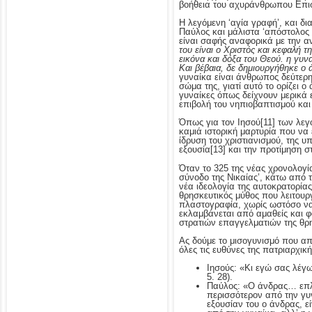
βοήθεια του αχυράνθρωπου Επισκ
Η λεγόμενη ‘αγία γραφή’, και δ
Παύλος και μάλιστα ‘απόστολος 
είναι σαφής αναφορικά με την α
του είναι ο Χριστός και κεφαλή τη
εικόνα και δόξα του Θεού. η γυνα
Και βέβαια, δε δημιουργήθηκε ο ά
γυναίκα είναι άνθρωπος δεύτερης
σώμα της, γιατί αυτό το ορίζει ο
γυναίκες όπως δείχνουν μερικά 
επιβολή του νηπιοβαπτισμού κα
Όπως για τον Ιησού
[11] των λεγ
καμιά ιστορική μαρτυρία που να 
ίδρυση του χριστιανισμού, της 
εξουσία
[13] και την προτίμηση 
Όταν το 325 της νέας χρονολογί
σύνοδο της Νικαίας’, κάτω από 
νέα ιδεολογία της αυτοκρατορία
θρησκευτικός μύθος που λειτουρ
πλαστογραφία, χωρίς ωστόσο να γ
εκλαμβάνεται από αμαθείς και φ
στρατιών επαγγελματιών της θρ
Ας δούμε το μισογυνισμό που απ
όλες τις ευθύνες της πατριαρχικ
Ιησούς: «Κι εγώ σας λέγω
5. 28).
Παύλος: «Ο άνδρας… επλάσ
περισσότερον από την γυν
εξουσίαν του ο άνδρας, ε