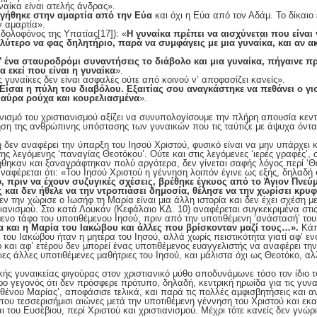
αίκα είναι ατελής άνδρας».
γήθηκε στην αμαρτία από την Εύα
και όχι η Εύα από τον Αδάμ. Το δίκαιο 
ν αμαρτία».
 δολοφόνος της Υπατίας
[17]): «
Η γυναίκα πρέπει να αισχύνεται που είναι
αλύτερο να φας δηλητήριο, παρά να συμφάγεις με μια γυναίκα, και αν α
’ ένα σταυροδρόμι συναντήσεις το διάβολο και μια γυναίκα, πήγαινε προ
α εκεί που είναι η γυναίκα
».
 γυναίκες δεν είναι ασφαλές ούτε από κοινού ν’ αποφασίζει κανείς».
 Είσαι η πύλη του διαβόλου. Εξαιτίας σου αναγκάστηκε να πεθάνει ο γι
μαύρα ρούχα και κουρελιασμένα
».
νισμό του χριστιανισμού αξίζει να συνυπολογίσουμε την πλήρη απουσία κεντ
ση της ανθρώπινης υπόστασης των γυναικών που τις ταύτιζε με άψυχα όντα
 δεν αναφέρει την ύπαρξη του Ιησού Χριστού, φυσικό είναι να μην υπάρχει κ
ης λεγόμενης ‘παναγίας Θεοτόκου’. Ούτε και στις λεγόμενες ‘ιερές γραφές’, 
ηκαν και ξαναγράφτηκαν πολύ αργότερα, δεν γίνεται σαφής λόγος περί ‘Θεο
 αναφέρεται ότι: «Του Ιησού Χριστού η γέννηση λοιπόν έγινε ως εξής, δηλαδή
, πριν να έχουν συζυγικές σχέσεις, βρέθηκε έγκυος από το Άγιον Πνεύ
ος και δεν ήθελε να την ντροπιάσει δημοσία, θέλησε να την χωρίσει κρυ
δεν την χώρισε ο Ιωσήφ τη Μαρία είναι μια άλλη ιστορία και δεν έχει σχέση 
ανισμού. Στο κατά Λουκάν (Κεφάλαιο ΚΔ. 10) αναφέρεται συγκεκριμένα στις 
ενο τάφο του υποτιθέμενου Ιησού, πριν από την υποτιθέμενη ‘ανάστασή’ το
 και η Μαρία του Ιακώβου και άλλες που βρίσκονταν μαζί τους…».
Κάπ
 του Ιακώβου ήταν η μητέρα του Ιησού, αλλά χωρίς πειστικότητα γιατί αφ’ εν
 και αφ’ ετέρου δεν μπορεί ένας υποτιθέμενος ευαγγελιστής να αναφέρει τη
ες άλλες υποτιθέμενες μαθήτριες του Ιησού, και μάλιστα όχι ως Θεοτόκο, α
ής γυναικείας φιγούρας στον χριστιανικό μύθο αποδυνάμωνε τόσο τον ίδιο το
ο γεγονός ότι δεν πρόσφερε πρότυπο, δηλαδή, κεντρική ηρωίδα για τις γυνα
θένου Μαρίας’, αποφάσισε τελικά, και παρά τις πολλές αμφισβητήσεις και αν
που τεσσερισήμισι αιώνες μετά την υποτιθέμενη γέννηση του Χριστού και εκα
του Ευσέβιου, περί Χριστού και χριστιανισμού. Μέχρι τότε κανείς δεν γνώρ