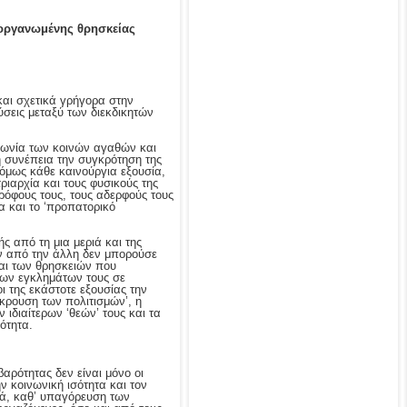
ς οργανωμένης θρησκείας
αι σχετικά γρήγορα στην
σεις μεταξύ των διεκδικητών
ινωνία των κοινών αγαθών και
η συνέπεια την συγκρότηση της
 όμως κάθε καινούργια εξουσία,
ριαρχία και τους φυσικούς της
ντρόφους τους, τους αδερφούς τους
α και το ‘προπατορικό
ς από τη μια μεριά και της
ων από την άλλη δεν μπορούσε
και των θρησκειών που
 των εγκλημάτων τους σε
ι της εκάστοτε εξουσίας την
κρουση των πολιτισμών’, η
ιδιαίτερων ‘θεών’ τους και τα
ότητα.
αρότητας δεν είναι μόνο οι
ν κοινωνική ισότητα και τον
λά, καθ’ υπαγόρευση των