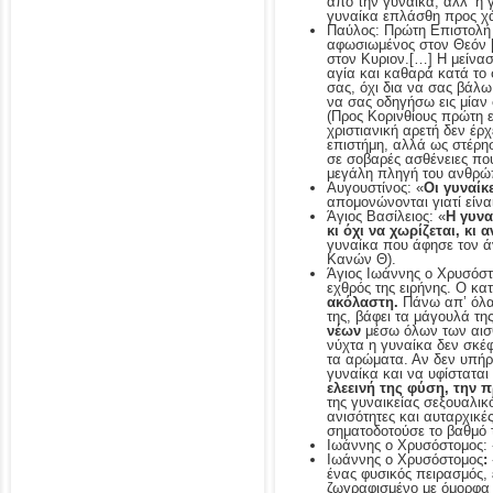
από την γυναίκα, αλλ’ η 
γυναίκα επλάσθη προς χάρ
Παύλος: Πρώτη Επιστολή π
αφωσιωμένος στον Θεόν […
στον Κυριον.[…] Η μείνασ
αγία και καθαρά κατά το
σας, όχι δια να σας βάλω
να σας οδηγήσω εις μίαν 
(Προς Κορινθίους πρώτη 
χριστιανική αρετή δεν έρχ
επιστήμη, αλλά ως στέρη
σε σοβαρές ασθένειες που
μεγάλη πληγή του ανθρώπι
Αυγουστίνος: «
Οι γυναίκ
απομονώνονται γιατί είνα
Άγιος Βασίλειος: «
Η γυνα
κι όχι να χωρίζεται, κι 
γυναίκα που άφησε τον άν
Κανών Θ).
Άγιος Ιωάννης ο Χρυσόσ
εχθρός της ειρήνης. Ο κα
ακόλαστη.
Πάνω απ’ όλα
της, βάφει τα μάγουλά της
νέων
μέσω όλων των αισθή
νύχτα η γυναίκα δεν σκέφ
τα αρώματα. Αν δεν υπήρχ
γυναίκα και να υφίσταται 
ελεεινή της φύση, την 
της γυναικείας σεξουαλι
ανισότητες και αυταρχικέ
σηματοδοτούσε το βαθμό 
Ιωάννης ο Χρυσόστομος: 
Ιωάννης ο Χρυσόστομος
:
ένας φυσικός πειρασμός, 
ζωγραφισμένο με όμορφα