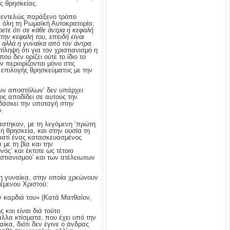
ς θρησκείας.
ν εντελώς παράξενο τρόπο
ε όλη τη Ρωμαϊκή Αυτοκρατορία,
ρετε ότι σε κάθε άντρα η κεφαλή
στην κεφαλή του, επειδή είναι
, αλλά η γυναίκα από τον άντρα.
ίληψη ότι για τον χριστιανισμό η
υ δεν ορίζει ούτε το ίδιο το
ν περιορίζονται μόνο στις
ς επιλογής θρησκεύματος με την
ων αποστόλων’ δεν υπάρχει
ος αποδίδει σε αυτούς την
ιδάσκει την υποταγή στην
».
άστηκαν, με τη λεγόμενη ‘πρώτη
 θρησκεία, και στην ουσία τη
γιατί ένας κατασκευασμένος
με τη βία και την
ός’ και έκτοτε ως τέτοιο
στιανισμού’ και των ατέλειωτων
τη γυναίκα, στην οποία χρεώνουν
θέμενου Χριστού:
ην καρδιά του» (Κατά Ματθαίον,
και είναι διά τούτο
άλλα κτίσματα, που έχει υπό την
ίκα, διότι δεν έγινε ο άνδρας