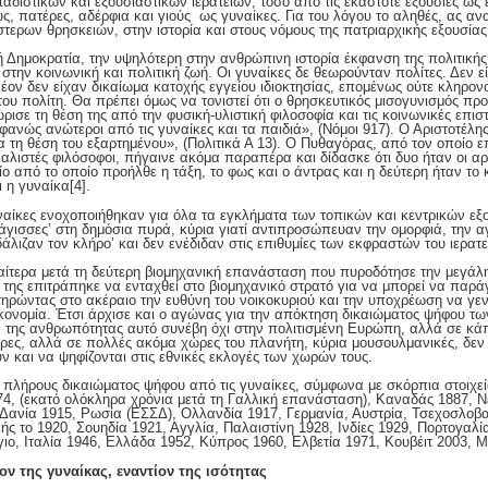
αδιστικών και εξουσιαστικών ιερατείων, τόσο από τις εκάστοτε εξουσίες ως 
, πατέρες, αδέρφια και γιούς ως γυναίκες. Για του λόγου το αληθές, ας ανα
τερων θρησκειών, στην ιστορία και στους νόμους της πατριαρχικής εξουσίας
 Δημοκρατία, την υψηλότερη στην ανθρώπινη ιστορία έκφανση της πολιτικής 
στην κοινωνική και πολιτική ζωή. Οι γυναίκες δε θεωρούνταν πολίτες. Δεν 
ον δεν είχαν δικαίωμα κατοχής εγγείου ιδιοκτησίας, επομένως ούτε κληρον
α του πολίτη. Θα πρέπει όμως να τονιστεί ότι ο θρησκευτικός μισογυνισμός πρ
ισε τη θέση της από την φυσική-υλιστική φιλοσοφία και τις κοινωνικές επισ
ροφανώς ανώτεροι από τις γυναίκες και τα παιδιά», (Νόμοι 917). Ο Αριστοτέλη
κα τη θέση του εξαρτημένου», (Πολιτικά Α 13). Ο Πυθαγόρας, από τον οποίο
δεαλιστές φιλόσοφοι, πήγαινε ακόμα παραπέρα και δίδασκε ότι δυο ήταν οι α
ο από το οποίο προήλθε η τάξη, το φως και ο άντρας και η δεύτερη ήταν το 
ι η γυναίκα
[4].
ναίκες ενοχοποιήθηκαν για όλα τα εγκλήματα των τοπικών και κεντρικών εξ
άγισσες’ στη δημόσια πυρά, κύρια γιατί αντιπροσώπευαν την ομορφιά, την αγ
άλιζαν τον κλήρο’ και δεν ενέδιδαν στις επιθυμίες των εκφραστών του ιερατεί
ιδιαίτερα μετά τη δεύτερη βιομηχανική επανάσταση που πυροδότησε την μεγά
 της επιτράπηκε να ενταχθεί στο βιομηχανικό στρατό για να μπορεί να παρά
ηρώντας στο ακέραιο την ευθύνη του νοικοκυριού και την υποχρέωση να γεν
οικονομία. Έτσι άρχισε και ο αγώνας για την απόκτηση δικαιώματος ψήφου τω
α της ανθρωπότητας αυτό συνέβη όχι στην πολιτισμένη Ευρώπη, αλλά σε κάπ
ες, αλλά σε πολλές ακόμα χώρες του πλανήτη, κύρια μουσουλμανικές, δεν 
ν και να ψηφίζονται στις εθνικές εκλογές των χωρών τους.
 πλήρους δικαιώματος ψήφου από τις γυναίκες, σύμφωνα με σκόρπια στοιχε
874, (εκατό ολόκληρα χρόνια μετά τη Γαλλική επανάσταση), Καναδάς 1887, 
 Δανία 1915, Ρωσία (ΕΣΣΔ), Ολλανδία 1917, Γερμανία, Αυστρία, Τσεχοσλοβα
ής το 1920, Σουηδία 1921, Αγγλία, Παλαιστίνη 1928, Ινδίες 1929, Πορτογαλί
γιο, Ιταλία 1946, Ελλάδα 1952, Κύπρος 1960, Ελβετία 1971, Κουβέιτ 2003, Μ
ον της γυναίκας, εναντίον της ισότητας