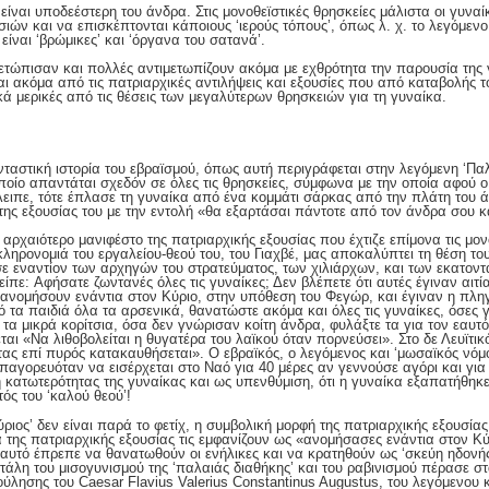
α είναι υποδεέστερη του άνδρα. Στις μονοθεϊστικές θρησκείες μάλιστα οι γυνα
ιών και να επισκέπτονται κάποιους ‘ιερούς τόπους’, όπως λ. χ. το λεγόμενο 
 είναι ‘βρώμικες’ και ‘όργανα του σατανά’.
τιμετώπισαν και πολλές αντιμετωπίζουν ακόμα με εχθρότητα την παρουσία τη
αι ακόμα από τις πατριαρχικές αντιλήψεις και εξουσίες που από καταβολής τ
ικά μερικές από τις θέσεις των μεγαλύτερων θρησκειών για τη γυναίκα.
νταστική ιστορία του εβραϊσμού, όπως αυτή περιγράφεται στην λεγόμενη ‘Πα
οποίο απαντάται σχεδόν σε όλες τις θρησκείες, σύμφωνα με την οποία αφού ο 
 έλειπε, τότε έπλασε τη γυναίκα από ένα κομμάτι σάρκας από την πλάτη του 
της εξουσίας του με την εντολή «θα εξαρτάσαι πάντοτε από τον άνδρα σου κα
 αρχαιότερο μανιφέστο της πατριαρχικής εξουσίας που έχτιζε επίμονα τις μο
κληρονομιά του εργαλείου-θεού του, του Γιαχβέ, μας αποκαλύπτει τη θέση το
ε εναντίον των αρχηγών του στρατεύματος, των χιλιάρχων, και των εκατον
ίπε: Aφήσατε ζωντανές όλες τις γυναίκες; Δεν βλέπετε ότι αυτές έγιναν αιτ
 ανομήσουν ενάντια στον Kύριο, στην υπόθεση του Φεγώρ, και έγιναν η πλ
 τα παιδιά όλα τα αρσενικά, θανατώστε ακόμα και όλες τις γυναίκες, όσες
 τα μικρά κορίτσια, όσα δεν γνώρισαν κοίτη άνδρα, φυλάξτε τα για τον εαυ
ται «Να λιθοβολείται η θυγατέρα του λαϊκού όταν πορνεύσει». Στο δε Λευϊτ
ας επί πυρός κατακαυθήσεται». Ο εβραϊκός, ο λεγόμενος και ‘μωσαϊκός νόμος
απαγορευόταν να εισέρχεται στο Ναό για 40 μέρες αν γεννούσε αγόρι και για
 κατωτερότητας της γυναίκας και ως υπενθύμιση, ότι η γυναίκα εξαπατήθη
ός του ‘καλού θεού’!
ύριος’ δεν είναι παρά το φετίχ, η συμβολική μορφή της πατριαρχικής εξουσίας
της πατριαρχικής εξουσίας τις εμφανίζουν ως «ανομήσασες ενάντια στον Κύ
ι αυτό έπρεπε να θανατωθούν οι ενήλικες και να κρατηθούν ως ‘σκεύη ηδονής
κυτάλη του μισογυνισμού της ‘παλαιάς διαθήκης’ και του ραβινισμού πέρασε 
ούλησης του Caesar Flavius Valerius Constantinus Augustus, του λεγόμενου 