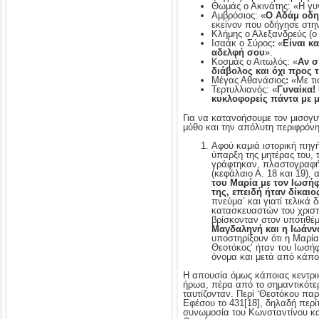
Θωμάς ο Ακινάτης: «Η γυν
Αμβρόσιος: «
Ο Αδάμ οδη
εκείνον που οδήγησε στη
Κλήμης ο Αλεξανδρεύς (ο
Ισαάκ ο Σύρος
:
«
Είναι κ
αδελφή σου
».
Κοσμάς ο Αιτωλός: «
Αν σ
διάβολος και όχι προς τ
Μέγας Αθανάσιος
:
«Με τις
Τερτυλλιανός: «
Γυναίκα!
κυκλοφορείς πάντα με 
Για να κατανοήσουμε τον μισογυ
μύθο και την απόλυτη περιφρόνη
Αφού καμιά ιστορική πηγή
ύπαρξη της μητέρας του, τ
γράφτηκαν, πλαστογραφήθ
(κεφάλαιο Α. 18 και 19),
του Μαρία με τον Ιωσήφ
της, επειδή ήταν δίκαι
πνεύμα’ και γιατί τελικά 
κατασκευαστών του χριστι
βρίσκονταν στον υποτιθέμ
Μαγδαληνή και η Ιωάννα
υποστηρίξουν ότι η Μαρία
Θεοτόκος’ ήταν του Ιωσήφ
όνομα και μετά από κάποι
Η απουσία όμως κάποιας κεντρικ
ήρωα, πέρα από το σημαντικότερ
ταυτίζονταν. Περί ‘Θεοτόκου παρ
Εφέσου το 431
[18], δηλαδή περί
συνωμοσία του Κωνσταντίνου και 