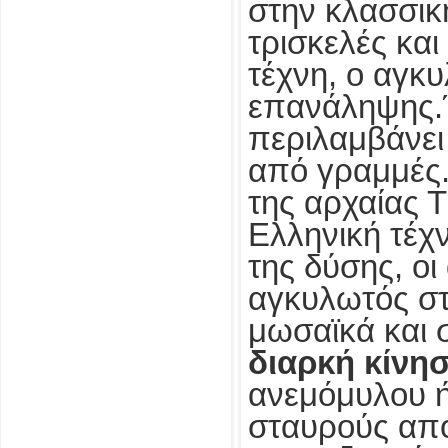
στην κλασσική
τρισκελές και
τέχνη, ο αγκ
επανάληψης.Έ
περιλαμβάνει
από γραμμές.
της αρχαίας 
Ελληνική τέχν
της δύσης, οι
αγκυλωτός στ
μωσαϊκά και 
διαρκή κίνησ
ανεμόμυλου ή
σταυρούς απο