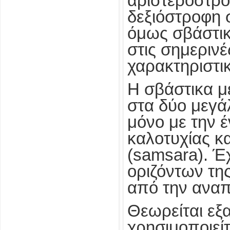
αριστερόστροφ
δεξιόστροφη σ
όμως σβάστικ
στις σημερινέ
χαρακτηριστι
H σβάστικα με
στα δύο μεγά
μόνο με την έ
καλοτυχίας κ
(samsara). Έ
οριζόντων τη
από την αναπ
Θεωρείται εξα
χρησιμοποιεί