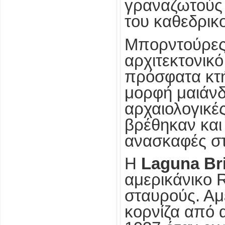
γραναζωτούς 
του καθεδρικο
Μπορντούρες 
αρχιτεκτονικό
πρόσφατα κτή
μορφή μαιάνδ
αρχαιολογικέ
βρέθηκαν και
ανασκαφές στ
Η
Laguna Br
αμερικάνικο 
σταυρούς. Αμ
κορνίζα από 