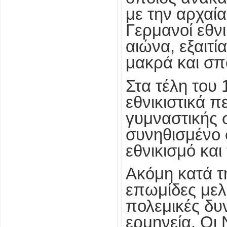
με την αρχαί
Γερμανοί εθν
αιώνα, εξαιτί
μακρά και σπ
Στα τέλη του
εθνικιστικά π
γυμναστικής 
συνηθισμένο 
εθνικισμό και
Ακόμη κατά τ
επωμίδες μελ
πολεμικές δυ
ερμηνεία. Οι 