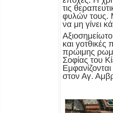
εποχές. Η χρ
τις θεραπευτ
φυλών τους. 
να μη γίνει κ
Αξιοσημείωτο 
και γοτθικές 
πρώιμης ρωμα
Σοφίας του Κ
Εμφανίζονται
στον Αγ. Αμβ