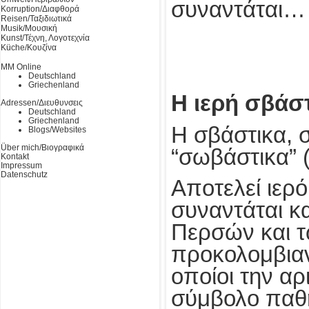
συναντάται…
Korruption/Διαφθορά
Reisen/Ταξιδιωτικά
Musik/Μουσική
Kunst/Τέχνη, Λογοτεχνία
Küche/Κουζίνα
MM Online
Deutschland
Griechenland
Η ιερή σβάστ
Adressen/Διευθυνσεις
Deutschland
Griechenland
Η σβάστικα, σ
Blogs/Websites
Über mich/Βιογραφικά
“σωβάστικα” 
Kontakt
Impressum
Datenschutz
Αποτελεί ιερό
συναντάται κ
Περσών και τ
προκολομβιαν
οποίοι την α
σύμβολο παθη