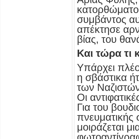
κατορθώματος,
συμβάντος αυ
απέκτησε αρνη
βίας, του θαν
Και τώρα τι 
Υπάρχει πλέο
η σβάστικα ήτ
των Ναζιστών 
Οι αντιφατικ
Για του βουδι
πνευματικής σ
μοιράζεται μι
φωτοαντίγραφ