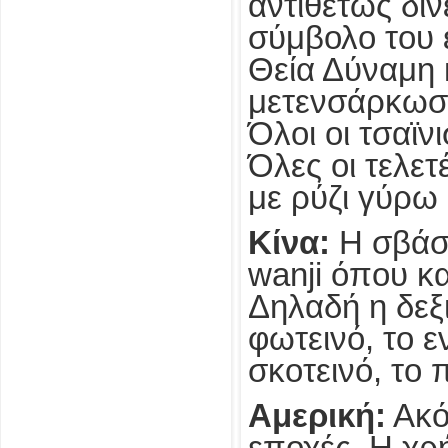
αντιθέτως δίν
σύμβολο του 
Θεία Δύναμη κ
μετενσάρκωση
Όλοι οι τσαϊν
Όλες οι τελε
με ρύζι γύρω 
Κίνα:
Η σβάστ
wanji όπου κα
Δηλαδή η δεξι
φωτεινό, το ε
σκοτεινό, το 
Αμερική:
Ακόμ