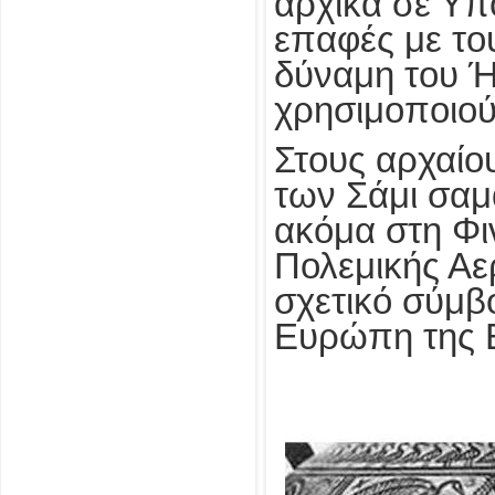
αρχικά σε Υπ
επαφές με το
δύναμη του Ή
χρησιμοποιούν
Στους αρχαίο
των Σάμι σαμ
ακόμα στη Φι
Πολεμικής Αε
σχετικό σύμβ
Ευρώπη της Ε