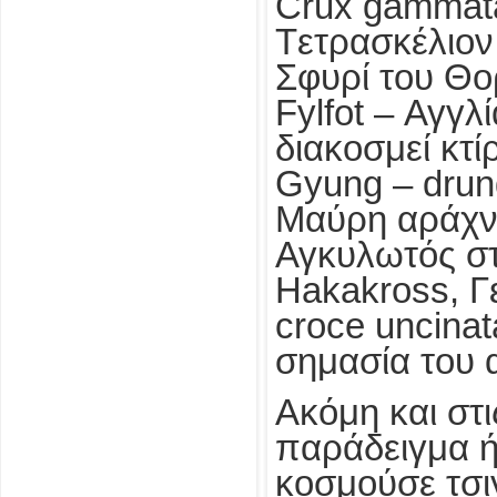
Crux gammata
Tετρασκέλιον
Σφυρί του Θο
Fylfot – Αγγλ
διακοσμεί κτί
Gyung – drun
Μαύρη αράχν
Αγκυλωτός στ
Hakakross, Γ
croce uncina
σημασία του 
Ακόμη και στ
παράδειγμα ή
κοσμούσε τσι