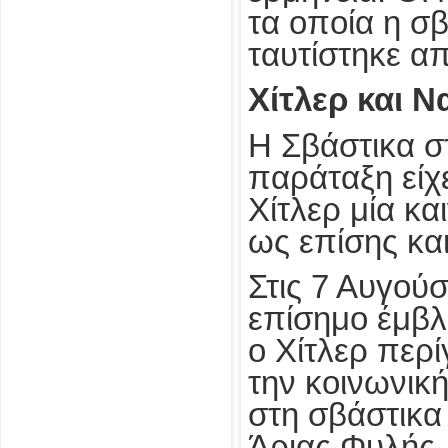
τα οποία η σβ
ταυτίστηκε α
Χίτλερ και Ν
Η Σβάστικα σ
παράταξη είχε
Χίτλερ μία κα
ως επίσης κα
Στις 7 Αυγού
επίσημο έμβλ
o Χίτλερ περ
την κοινωνική
στη σβάστικα
Άριας Φυλής, 