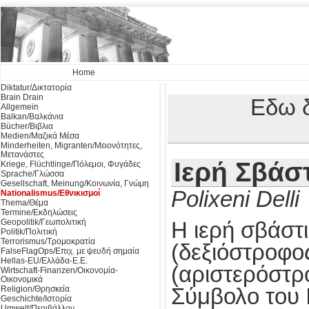
Home
Diktatur/Δικτατορία
Brain Drain
Εδω δ
Allgemein
Balkan/Βαλκάνια
Bücher/Βιβλια
Medien/Μαζικά Μέσα
Minderheiten, Migranten/Μειονότητες,
Μετανάστες
Ιερή Σβάσ
Kriege, Flüchtlinge/Πόλεμοι, Φυγάδες
Sprache/Γλώσσα
Gesellschaft, Meinung/Κοινωνία, Γνώμη
Polixeni Delli
Nationalismus/Εθνικισμοί
Thema/Θέμα
Termine/Εκδηλώσεις
Geopolitik/Γεωπολιτική
Η ιερή σβάστι
Politik/Πολιτική
Terrorismus/Τρομοκρατία
(δεξιόστροφο
FalseFlagOps/Επιχ. με ψευδή σημαία
Hellas-EU/Ελλάδα-Ε.Ε.
(αριστερόστρ
Wirtschaft-Finanzen/Οικονομία-
Οικονομικά
Religion/Θρησκεία
Σύμβολο του 
Geschichte/Ιστορία
Umwelt/Περιβάλλον