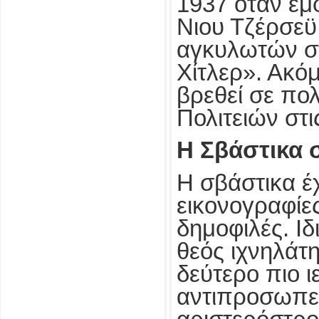
1937 όταν εμ
Νιου Τζέρσεϋ
αγκυλωτών στ
Χίτλερ». Ακό
βρεθεί σε π
Πολιτειών στι
Η Σβάστικα 
Η σβάστικα έχ
εικονογραφίε
δημοφιλές. Ιδ
θεός ιχνηλάτ
δεύτερο πιο 
αντιπροσωπεύ