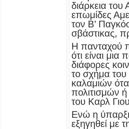
διάρκεια του
επωμίδες Αμε
τον Β’ Παγκό
σβάστικας, πρ
Η πανταχού π
ότι είναι μι
διάφορες κοι
το σχήμα του
καλαμιών ότα
πολιτισμών ή
του Καρλ Γιο
Ενώ η ύπαρξ
εξηγηθεί με 