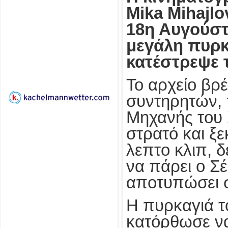
Mika Mihajlo
18η Αυγούστ
μεγάλη πυρκ
κατέστρεψε 
Το αρχείο βρέ
συντηρητών, 
Μηχανής του 
στρατό και ξε
λεπτο κλιπ, 
να πάρει ο Σ
αποτυπώσει σ
Η πυρκαγιά τ
κατόρθωσε να