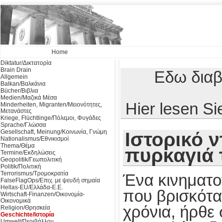
Home
Diktatur/Δικτατορία
Brain Drain
Εδω διαβ
Allgemein
Balkan/Βαλκάνια
Bücher/Βιβλια
Medien/Μαζικά Μέσα
Hier lesen S
Minderheiten, Migranten/Μειονότητες,
Μετανάστες
Kriege, Flüchtlinge/Πόλεμοι, Φυγάδες
Sprache/Γλώσσα
Gesellschaft, Meinung/Κοινωνία, Γνώμη
Ιστορικό 
Nationalismus/Εθνικισμοί
Thema/Θέμα
πυρκαγιά 
Termine/Εκδηλώσεις
Geopolitik/Γεωπολιτική
Politik/Πολιτική
Terrorismus/Τρομοκρατία
Ένα κινηματο
FalseFlagOps/Επιχ. με ψευδή σημαία
Hellas-EU/Ελλάδα-Ε.Ε.
που βρισκότα
Wirtschaft-Finanzen/Οικονομία-
Οικονομικά
χρόνια, ήρθε 
Religion/Θρησκεία
Geschichte/Ιστορία
Umwelt/Περιβάλλον