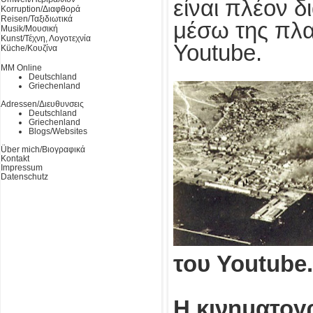
είναι πλέον δ
Korruption/Διαφθορά
Reisen/Ταξιδιωτικά
μέσω της πλ
Musik/Μουσική
Kunst/Τέχνη, Λογοτεχνία
Youtube.
Küche/Κουζίνα
MM Online
Deutschland
Griechenland
Adressen/Διευθυνσεις
Deutschland
Griechenland
Blogs/Websites
Über mich/Βιογραφικά
Kontakt
Impressum
Datenschutz
του Youtube.
Η κινηματογ