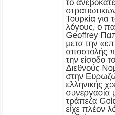
το ανεβοκατ
στρατιωτικώ
Τουρκία για 
λόγους, ο π
Geoffrey Πα
μετα την «επ
αποστολής π
την είσοδο τ
Διεθνούς Νομ
στην Ευρωζώ
ελληνικής χ
συνεργασία μ
τράπεζα Gol
είχε πλέον λ