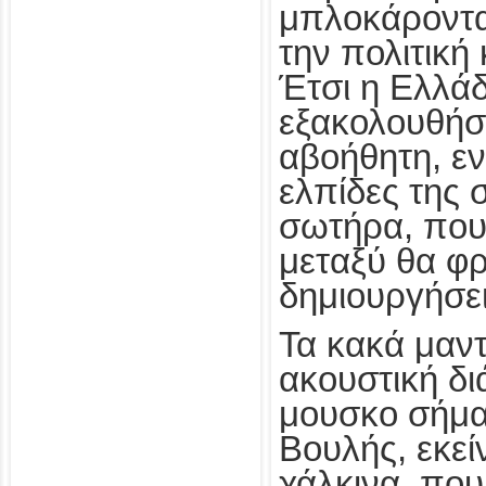
μπλοκάροντα
την πολιτική 
Έτσι η Ελλά
εξακολουθήσε
αβοήθητη, εν
ελπίδες της 
σωτήρα, που
μεταξύ θα φρ
δημιουργήσει.
Τα κακά μαντ
ακουστική δι
μουσκο σήμα
Βουλής, εκεί
χάλκινα, που