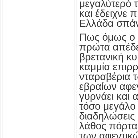
μεγαλύτερό τ
και έδειχνε 
Ελλάδα σπάνι
Πως όμως ο 
πρώτα απέδει
βρετανική κυ
καμμία επιρρ
νταραβέρια 
εβραίων αφεν
γυρνάει και 
τόσο μεγάλο
διαδηλώσεις 
λάθος πόρτα
των αφεντικ