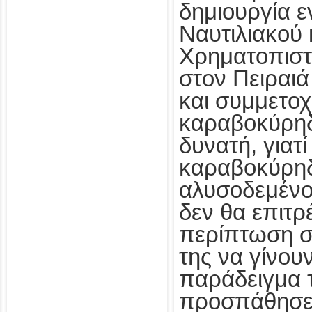
δημιουργία ε
Ναυτιλιακού 
Χρηματοπιστ
στον Πειραιά
και συμμετο
καραβοκύρηδ
δυνατή, γιατί
καραβοκύρηδ
αλυσοδεμένο
δεν θα επιτρ
περίπτωση σ
της να γίνου
παράδειγμα 
προσπάθησε 