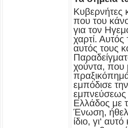
Kυβερνήτες 
που του κάνο
για τον Ηγε
χαρτί. Αυτός 
αυτός τους κ
Παραδείγματ
χούντα, που 
πραξικόπημά
εμπόδισε τη
εμπνεύσεως 
Ελλάδος με τ
Ένωση, ήθελ
ίδιο, γι‘ αυτ