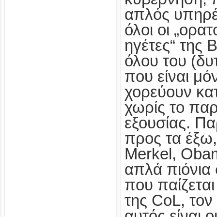
απλός υπηρέ
όλοι οι „ορατ
ηγέτες“ της Β
όλου του (δυ
που είναι μό
χορεύουν κατ
χωρίς το παρ
εξουσίας. Πα
προς τα έξω,
Merkel, Obam
απλά πιόνια 
που παίζεται
της CoL, τον
αυτός είναι ο