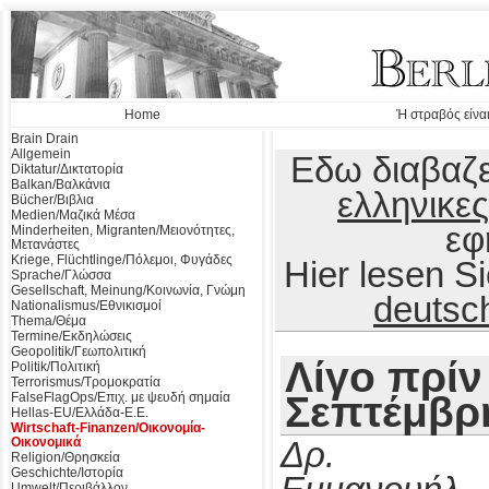
Home
Ή στραβός είναι
Brain Drain
Allgemein
Εδω διαβαζε
Diktatur/Δικτατορία
Balkan/Βαλκάνια
ελληνικες
Bücher/Βιβλια
Medien/Μαζικά Μέσα
εφ
Minderheiten, Migranten/Μειονότητες,
Μετανάστες
Kriege, Flüchtlinge/Πόλεμοι, Φυγάδες
Hier lesen 
Sprache/Γλώσσα
Gesellschaft, Meinung/Κοινωνία, Γνώμη
deutsc
Nationalismus/Εθνικισμοί
Thema/Θέμα
Termine/Εκδηλώσεις
Geopolitik/Γεωπολιτική
Λίγο πρίν
Politik/Πολιτική
Terrorismus/Τρομοκρατία
Σεπτέμβρ
FalseFlagOps/Επιχ. με ψευδή σημαία
Hellas-EU/Ελλάδα-Ε.Ε.
Wirtschaft-Finanzen/Οικονομία-
Οικονομικά
Δρ.
Religion/Θρησκεία
Geschichte/Ιστορία
Umwelt/Περιβάλλον