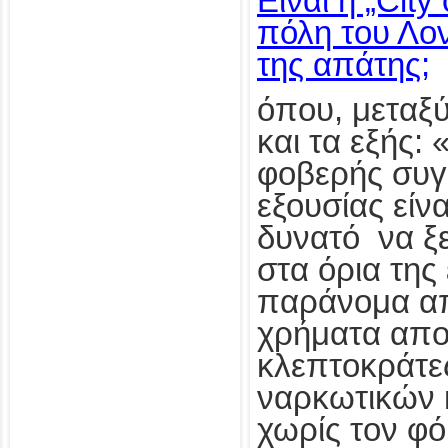
Είναι η „City
πόλη του Λον
της απάτης;
όπου, μεταξ
και τα εξής:
φοβερής συ
εξουσίας είνα
δυνατό να ξ
στα όρια της
παράνομα α
χρήματα απο
κλεπτοκράτε
ναρκωτικών 
χωρίς τον φ