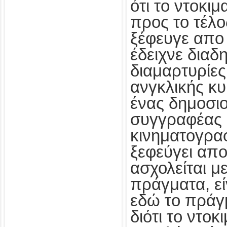
ότι το ντοκι
προς το τέλο
ξέφευγε απο 
έδειχνε διαδ
διαμαρτυρίες
ανγκλικής κυ
ένας δημοσι
συγγραφέας
κινηματογρα
ξεφεύγει απο
ασχολείται μ
πράγματα, ε
εδώ το πράγμ
διότι το ντοκ