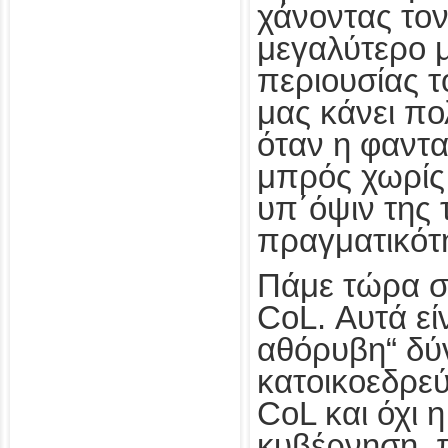
χάνοντας τον 
μεγαλύτερο 
περιουσίας τ
μας κάνει πο
όταν η φαντα
μπρός χωρίς
υπ΄όψιν της 
πραγματικότ
Πάμε τώρα σ
CoL. Αυτά εί
αθόρυβη“ δύ
κατοικοεδρεύ
CoL και όχι 
κυβέρνηση, π