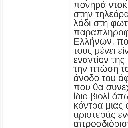
πονηρά ντοκι
στην τηλεόρ
λάδι στη φωτ
παραπληρο
Ελλήνων, πο
τους μένει εί
εναντίον της
την πτώση τ
άνοδο του ά
που θα συνεχ
ίδιο βιολί ό
κόντρα μιας
αριστεράς εν
απροσδιόριστ