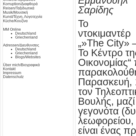
Εμμανουήλ
Korruption/Διαφθορά
Σαρίδης
Reisen/Ταξιδιωτικά
Musik/Μουσική
Kunst/Τέχνη, Λογοτεχνία
Το
Küche/Κουζίνα
MM Online
ντοκιμαντέρ
Deutschland
Griechenland
„»The City» 
Adressen/Διευθυνσεις
Deutschland
Το Κέντρο τη
Griechenland
Blogs/Websites
Οικονομίας“
Über mich/Βιογραφικά
Kontakt
παρακολούθ
Impressum
Datenschutz
Παρασκευή, 
τον Τηλεοπτι
Βουλής, μαζί
γεγονότα (δ
λεωφορείου, 
είναι ένας 