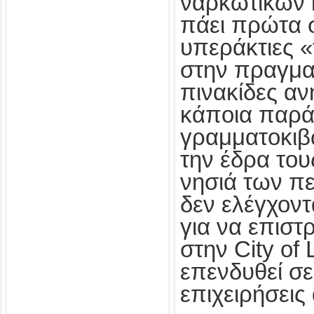
ναρκωτικών 
πάει πρώτα σ
υπεράκτιες 
στην πραγματ
πινακίδες αν
κάποια παρά
γραμματοκιβ
την έδρα του
νησιά των π
δεν ελέγχοντ
για να επιστ
στην City of
επενδυθεί σ
επιχειρήσεις