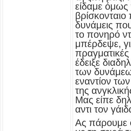
είδαμε όμως 
βρίσκονταιο 
δυνάμεις που
το πονηρό ν
μπέρδεψε, για
πραγματικές
έδειξε διαδη
των δυνάμεω
εναντίον των
της ανγκλική
Μας είπε δη
αντι τον γάι
Ας πάρουμε 