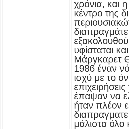
χρόνια, και η
κέντρο της δ
περιουσιακών
διαπραγμάτε
εξακολουθού
υφίσταται και
Μάργκαρετ Θ
1986 έναν νό
ισχύ με το όν
επιχειρήσεις
έπαψαν να ελ
ήταν πλέον 
διαπραγματεύ
μάλιστα όλο 