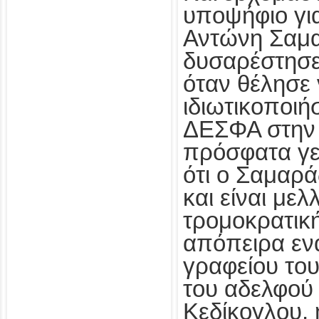
υποψήφιο για
Αντώνη Σαμ
δυσαρέστησε
όταν θέλησε 
ιδιωτικοποιή
ΔΕΣΦΑ στην 
πρόσφατα γε
ότι ο Σαμαρά
και είναι με
τρομοκρατική
απόπειρα ενα
γραφείου του
του αδελφού 
Κεδίκογλου,