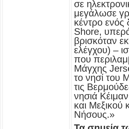
σε ηλεκτρον
μεγάλωσε γρή
κέντρο ενός 
Shore, υπερά
βρισκόταν εκ
ελέγχου) – ι
που περιλαμβ
Μάγχης Jers
το νησί του 
τις Βερμούδε
νησιά Κέιμα
και Μεξικού 
Νήσους.»
Τα σημεία τ