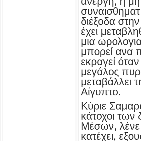
άνεργη, η μ
συναισθηματι
διέξοδα στην
έχει μεταβλη
μια ωρολογι
μπορεί ανα 
εκραγεί όταν
μεγάλος πυρ
μεταβάλλει τ
Αίγυπτο.
Κύριε Σαμαρά
κάτοχοι των
Μέσων, λένε,
κατέχει, εξου