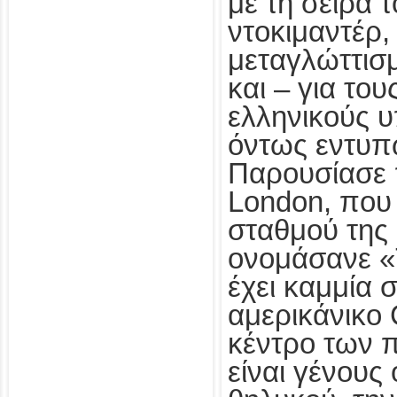
με τη σειρά τ
ντοκιμαντέρ,
μεταγλώττισ
και – για του
ελληνικούς υ
όντως εντυπ
Παρουσίασε 
London, που 
σταθμού της
ονομάσανε «Τ
έχει καμμία 
αμερικάνικο 
κέντρο των π
είναι γένους