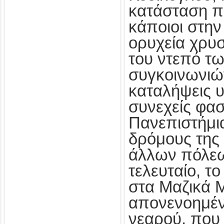
κατάσταση π
κάποιοι στην
ορυχεία χρυ
του ντεπό τ
συγκοινωνιώ
καταλήψεις υ
συνεχείς φασ
Πανεπιστήμια
δρόμους της
άλλων πόλεω
τελευταίο, 
στα Μαζικά 
απονενοημέν
νεαρού, που