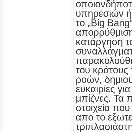
οποιονδήποτ
υπηρεσιών ή
το „Big Bang
απορρύθμιση
κατάργηση τ
συναλλάγματο
παρακολούθη
του κράτους
ροών, δημιο
ευκαιρίες για
μπίζνες. Τα 
στοιχεία πο
απο το εξωτε
τριπλασιάστη