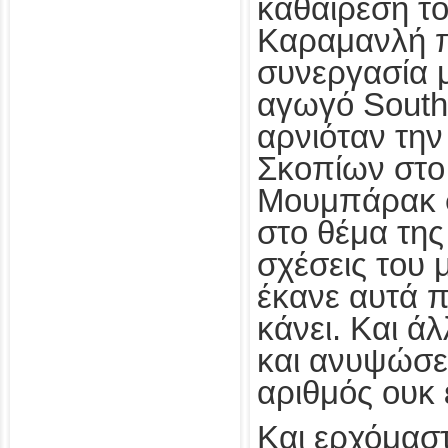
καθαίρεση τ
Καραμανλή π
συνεργασία 
αγωγό South
αρνιόταν την
Σκοπίων στο
Μουμπάρακ σ
στο θέμα της 
σχέσεις του 
έκανε αυτά 
κάνει. Και ά
και ανυψώσει
αριθμός ουκ 
Και ερχόμαστ