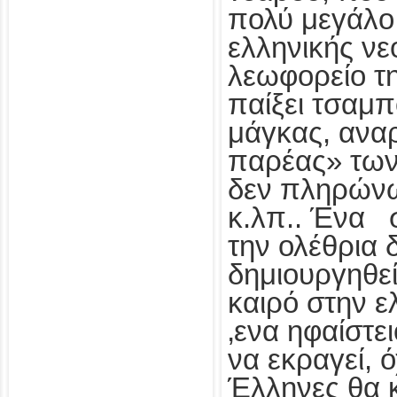
πολύ μεγάλο
ελληνικής νε
λεωφορείο τ
παίξει τσαμ
μάγκας, αναρ
παρέας» των
δεν πληρώνω
κ.λπ.. Ένα σ
την ολέθρια 
δημιουργηθεί
καιρό στην ε
‚ενα ηφαίστει
να εκραγεί, ό
Έλληνες θα 