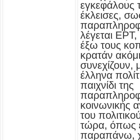
εγκεφάλους 
έκλεισες, σω
παραπληροφ
λέγεται ΕΡΤ,
έξω τους κοπ
κρατάν ακόμη
συνεχίζουν, 
έλληνα πολίτ
παιχνίδι της
παραπληροφ
κοινωνικής 
του πολιτικο
τώρα, όπως έ
παραπάνω, χ