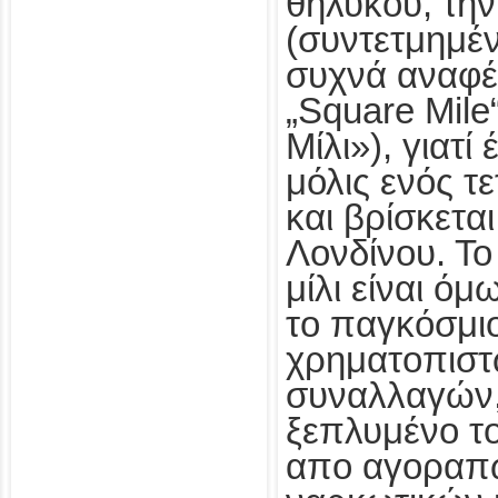
θηλυκού, την
(συντετμημέ
συχνά αναφέ
„Square Mile
Μίλι»), γιατί
μόλις ενός τ
και βρίσκετα
Λονδίνου. Το
μίλι είναι ό
το παγκόσμι
χρηματοπιστ
συναλλαγών,
ξεπλυμένο τ
απο αγοραπ