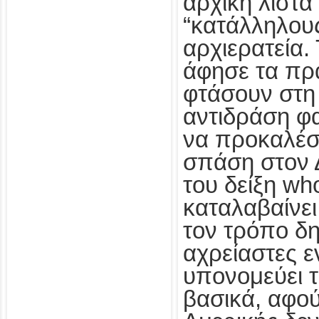
αρχική λίστα
“κατάλληλου
αρχιερατεία. 
άφησε τα πρ
φτάσουν στη
αντιδράση φα
να προκαλέση
σπάση στον 
του δείξη wh
καταλαβαίνει
τον τρόπο δη
αχρείαστες ε
υπονομεύει τ
βασικά, αφο