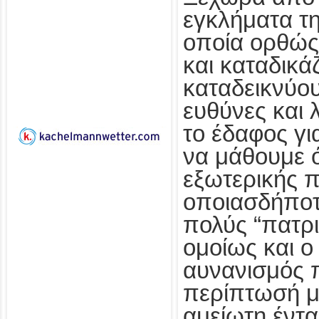
εγκλήματα τη
οποία ορθώς
και καταδικά
καταδεικνύου
ευθύνες και 
το έδαφος γι
να μάθουμε ό
εξωτερικής π
οποιασδήποτε
πολύς “πατρι
ομοίως και 
αυνανισμός 
περίπτωσή μα
αμείωτη έν