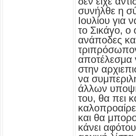
δεν είχε αντ
συνήλθε η σ
Ιουλίου για 
το Σικάγο, ο
ανάποδες κα
τριπρόσωπον
αποτέλεσμα 
στην αρχιεπ
να συμπεριλ
άλλων υποψη
του, θα πει 
καλοπροαίρε
και θα μπορο
κάνει αφότου