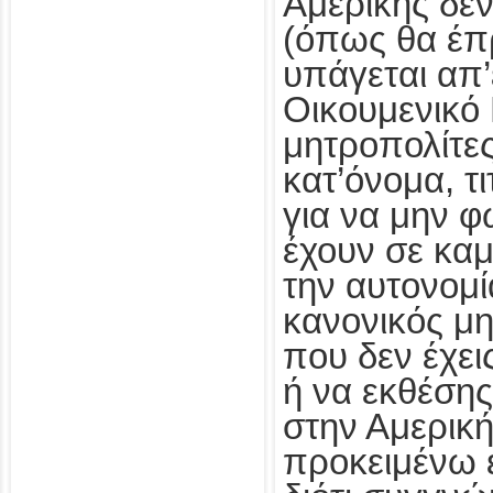
Αμερικής δεν
(όπως θα έπ
υπάγεται απ’
Οικουμενικό 
μητροπολίτες
κατ’όνομα, τ
για να μην φ
έχουν σε κα
την αυτονομί
κανονικός μ
που δεν έχει
ή να εκθέση
στην Αμερική
προκειμένω ε