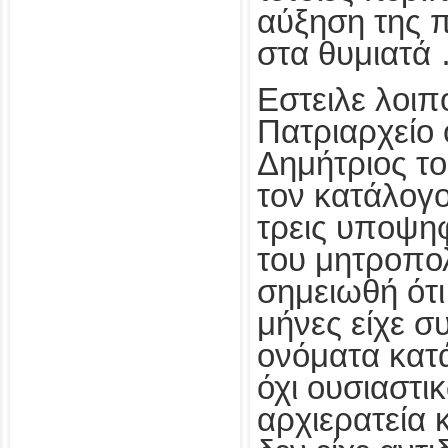
αύξηση της π
στα θυμιατά
Εστειλε λοιπ
Πατριαρχείο
Δημήτριος τ
τον κατάλογο
τρεις υποψηφ
του μητροπολ
σημειωθή ότι
μήνες είχε σ
ονόματα κατ
όχι ουσιαστι
αρχιερατεία 