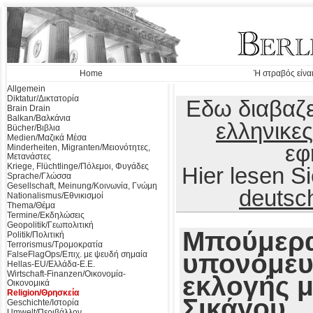
Home
Ή στραβός είναι
Allgemein
Diktatur/Δικτατορία
Εδω διαβαζε
Brain Drain
Balkan/Βαλκάνια
ελληνικες
Bücher/Βιβλια
Medien/Μαζικά Μέσα
εφ
Minderheiten, Migranten/Μειονότητες,
Μετανάστες
Kriege, Flüchtlinge/Πόλεμοι, Φυγάδες
Hier lesen 
Sprache/Γλώσσα
Gesellschaft, Meinung/Κοινωνία, Γνώμη
deutsc
Nationalismus/Εθνικισμοί
Thema/Θέμα
Termine/Εκδηλώσεις
Geopolitik/Γεωπολιτική
Μπούμερα
Politik/Πολιτική
Terrorismus/Τρομοκρατία
υπονόμευ
FalseFlagOps/Επιχ. με ψευδή σημαία
Hellas-EU/Ελλάδα-Ε.Ε.
Wirtschaft-Finanzen/Οικονομία-
εκλογής 
Οικονομικά
Religion/Θρησκεία
Σικάγου 
Geschichte/Ιστορία
Umwelt/Περιβάλλον