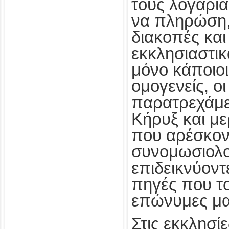
τους λογαρι
να πληρώση,
διακοπές και
εκκλησιαστικ
μόνο κάποιοι
ομογενείς, οι
παρατρεχάμε
Κήρυξ και μ
που αρέσκον
συνομωσιολογ
επιδεικνύον
πηγές που τ
επώνυμες μα
Στις εκκλησίε