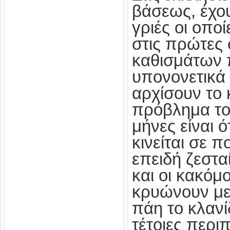
βάσεως, έχου
γριές οι οπο
στις πρώτες 
καθισμάτων 
υπονονετικά 
αρχίσουν το 
πρόβλημα το
μήνες είναι ό
κινείται σε 
επειδή ζεσταί
και οι κακόμο
κρυώνουν με
πάη το κλανί
τέτοιες περι