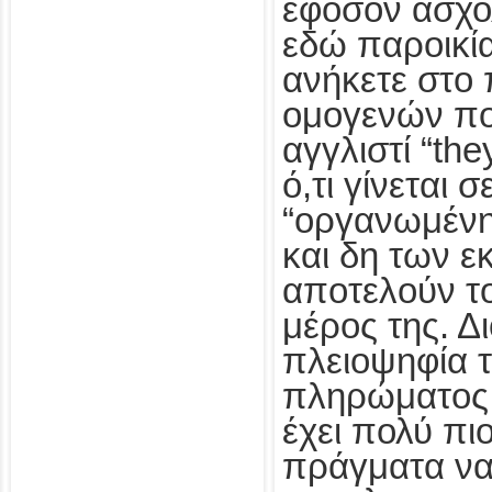
εφόσον ασχολ
εδώ παροικί
ανήκετε στο
ομογενών πο
αγγλιστί “they
ό,τι γίνεται 
“οργανωμένη
και δη των ε
αποτελούν τ
μέρος της. Δι
πλειοψηφία 
πληρώματος
έχει πολύ πι
πράγματα να