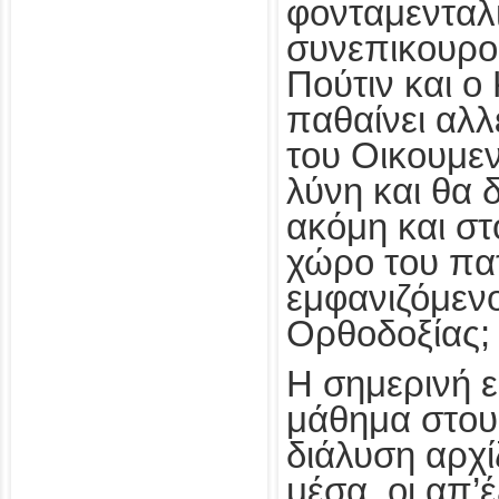
φονταμενταλ
συνεπικουρο
Πούτιν και ο
παθαίνει αλ
του Οικουμε
λύνη και θα 
ακόμη και στ
χώρο του πα
εμφανιζόμεν
Ορθοδοξίας;
Η σημερινή ε
μάθημα στου
διάλυση αρχί
μέσα, οι απ’