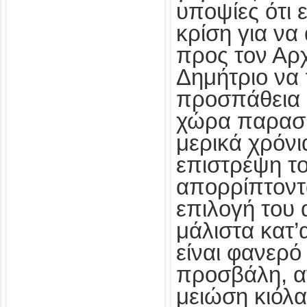
υποψίες ότι 
κρίση για να 
προς τον Αρ
Δημήτριο να
προσπάθεια 
χώρα παρασ
μερικά χρόνι
επιστρέψη τ
απορρίπτοντ
επιλογή του 
μάλιστα κατ’
είναι φανερό 
προσβάλη, αν
μειώση κιόλα