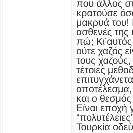
που άλλος στ
κρατούσε όσο
μακρυά του! 
ασθενές της υ
πώ; Κι’αυτός
ούτε χαζός εί
τους χαζούς, 
τέτοιες μεθο
επιτυγχάνετα
αποτέλεσμα,
και ο θεσμός
Είναι εποχή γ
“πολυτέλειες
Τουρκία οδεύ