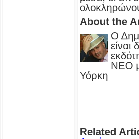
ολοκληρώνο
About the A
Ο Δημ
είναι
εκδότ
ΝΕΟ μ
Υόρκη
Related Arti