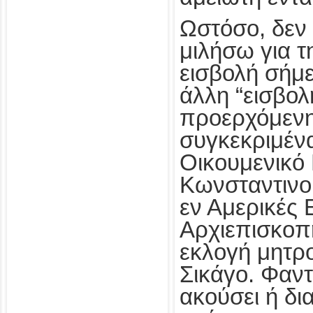
Ωστόσο, δεν
μιλήσω για τ
εισβολή σήμε
άλλη “εισβολ
προερχόμενη
συγκεκριμέν
Οικουμενικό 
Κωνσταντινο
εν Αμερικές
Αρχιεπισκοπ
εκλογή μητρ
Σικάγο. Φαντ
ακούσει ή δι