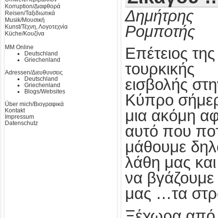
Korruption/Διαφθορά
Δημήτρης
Reisen/Ταξιδιωτικά
Musik/Μουσική
Ρομποτής
Kunst/Τέχνη, Λογοτεχνία
Küche/Κουζίνα
MM Online
Επέτειος της
Deutschland
Griechenland
τουρκικής
Adressen/Διευθυνσεις
Deutschland
εισβολής στη
Griechenland
Blogs/Websites
Κύπρο σήμε
Über mich/Βιογραφικά
Kontakt
μια ακόμη α
Impressum
Datenschutz
αυτό που ποτ
μάθουμε δηλα
λάθη μας κα
να βγάζουμε 
μας …τα στρ
Ξέχωρα από 