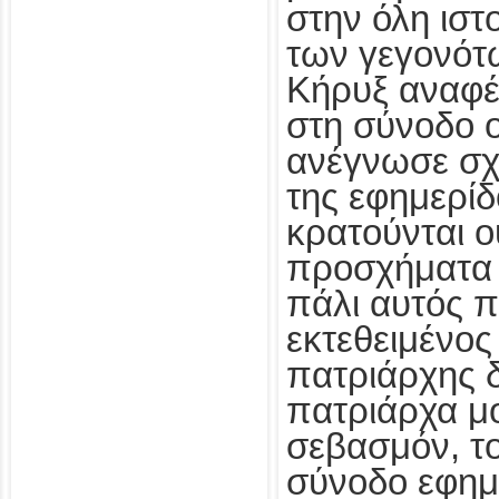
στην όλη ιστ
των γεγονότω
Κήρυξ αναφέ
στη σύνοδο 
ανέγνωσε σχ
της εφημερίδο
κρατούνται ο
προσχήματα 
πάλι αυτός π
εκτεθειμένος 
πατριάρχης δ
πατριάρχα μο
σεβασμόν, το
σύνοδο εφημ