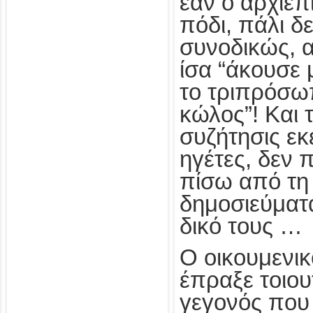
εάν ο αρχιε
πόδι, πάλι δε
συνοδικώς, α
ίσα “άκουσε 
το τριπρόσω
κώλος”! Και 
συζήτησις εκε
ηγέτες, δεν 
πίσω από τη 
δημοσιεύματ
δικό τους …
Ο οικουμενι
έπραξε τοιο
γεγονός που 