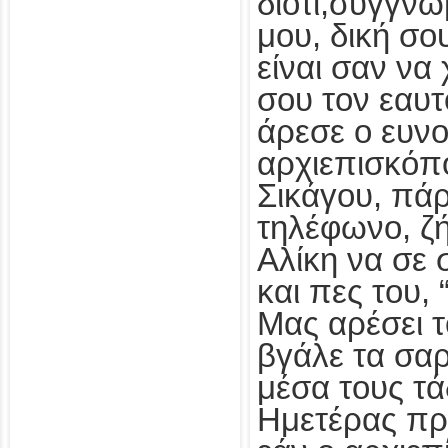
διότι,συγγν
μου, δική σο
είναι σαν να 
σου τον εαυτ
άρεσε ο ευν
αρχιεπισκόπ
Σικάγου, πάρ
τηλέφωνο, ζή
Αλίκη να σε 
και πες του, 
Μας αρέσει 
βγάλε τα σα
μέσα τους τά
Ημετέρας πρ