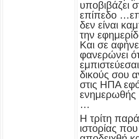
υποβιβάζει 
επίπεδο …επ
δεν είναι κα
την εφημερί
Και σε αφήνε
φανερώνει ότ
εμπιστεύεσα
δικούς σου 
στις ΗΠΑ εφ
ενημερωθής 
…
Η τρίτη παρά
ιστορίας που
αποδειχθή κα