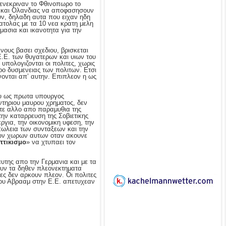
 ενεκριναν το Φθινοπωρο το
ς και Ολανδιας να αποφασησουν
υν, δηλαδη αυτα που ειχαν ηδη
ατολας με τα 10 νεα κρατη μελη
ασια και ικανοτητα για την
ους βασει σχεδιου, βρισκεται
Ε.Ε. των θυγατερων και υιων του
υπολογιζονται οι πολιτες, χωρις
ρο δυσμενειας των πολιτων. Ετσι
νονται απ’ αυτην. Επιπλεον η ως
που ως πρωτα υπουργος
τηριου μαυρου χρηματος, δεν
οτε αλλο απο παραμυθια της
την καταρρευση της Σοβιετικης
ργια, την οικονομικη υφεση, την
πωλεια των συνταξεων και την
των χωρων αυτων οταν ακουνε
πτικισμο
» να χτυπαει τον
υτης απο την Γερμανια και με τα
νουν τα δηθεν πλεονεκτηματα
τες δεν αρκουν πλεον. Οι πολιτες
του Αβρααμ στην Ε.Ε. απετυχεαν