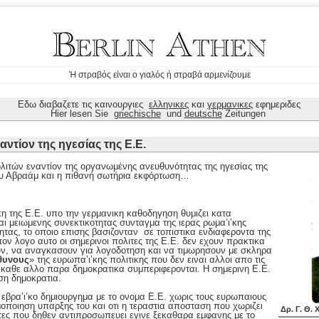
Ή στραβός είναι ο γιαλός ή στραβά αρμενίζουμε
Εδω διαβαζετε τις καινουργιες
ελληνικες
και
γερμανικες
εφημεριδες
Hier lesen Sie
griechische
und
deutsche
Zeitungen
αντίον της ηγεσίας της Ε.Ε.
ιτών εναντίον της οργανωμένης ανευθυνότητας της ηγεσίας της
ου Αβραάμ και η πιθανή σωτήρια εκφόρτωση…
κη της Ε.Ε. υπο την γερμανικη καθοδηγηση θυμιζει κατα
αι μειωμενης συνεκτικοτητας συνταγμα της ιερας ρωμα’ι’κης
ητας, το οποιο επισης βασιζονταν σε τοπιστικα ενδιαφεροντα της
α τον λογο αυτο οι σημερινοι πολιτες της Ε.Ε. δεν εχουν πρακτικα
υν, να αναγκασουν για λογοδοτηση και να τιμωρησουν με σκληρα
θυνους
» της ευρωπα’ι’κης πολιτικης που δεν ειναι αλλοι απο τις
 καθε αλλο παρα δημοκρατικα συμπεριφερονται. Η σημερινη Ε.Ε.
ση δημοκρατια.
 εβρα’ι’κο δημιουργημα με το ονομα Ε.Ε. χωρις τους ευρωπαιους
μοποιηση υπαρξης του και οτι η τεραστια αποσταση που χωριζει
Δρ. Γ. Θ.
ιτες που δηθεν αντιπροσωπευει εγινε ξεκαθαρα εμφανης με το