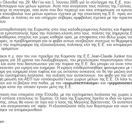
 Ολανδια την 29. Μα’ι’ου και 1. Ιουνιου 2005 για το συνταγμα της Ε.Ε. που
θυπουργοι των μελων κρατων. Αυτο που αναγκασε τους πολιτες της Γαλλια
ιειχε το συνταγμα, οσο αυτο που δεν περιειχε και τους απομονωσε να κρινο
τα κοινοβουλια των μελων κρατων σχετικα με την επεκταση της Ε.Ε. προς αν
ουν οι πολιτες αν και υπηρχαν σοβαρες αμφιβολιες σχετικα με την προετοιμ
των.
ασταρδοποιηση της Ευρωπης απο τους καλοδεχουμενους Ασιατες και Αφρικαν
ια εμπιστοσυνης προς την πολιτικη κλαση απο τους πολιτες της σημερινης 
 καθαρους στοχους και χωρις καθαρα ορια, με αποφασεις ετσι θελω χωρις να 
υμιες, οι προβληματισμοι και οι φοβοι αυτων ανεβαζουν συνεχως το θερμομετ
ι την συμπεριφορα της εξουσιαζουσας πολιτικης ελιτ της Ε.Ε. και απομακρυ
α οραματων.
ικοι π.χ. σαν τον νυν προεδρο της Κομισιον της Ε.Ε.Jean-Claude Junker 
ργος για 18 χρονια του Λουξεμβουργου, του μεγαλυτερου παγκοπσμιου πλυν
 και αυτα που διατυπωνουν για την πορεια της Ε.Ε. δεν μπορει να ειναι τιπ
εκονταν για ειρηνη και ευημερια. Η ειρηνη σταθεροποιηθηκε φαινομενικα με 
η για ευημερια ειναι τυφλος και ως εκτουτου ανικανος να δη την μαζικη ανε
την εγκληματικη λεηλασια, την αυξηση των αυτοκτονιων, τον φοβο για την α
η μειωση του ΑΕΠ των νοτιοευρωπα’ι’κων χωρων μελων της Ε.Ε. Οι λαοι 
υν και το βαζουν στα ποδια, με τον «
ευρωσκεπτικισμο
» και «
γερμανοσκε
ερα κατα την οποιαν εγιναν μελη της Ε.Ε.
σταση που επικρατει στην Ελλαδα, με την εγκληματικη λεηλασια της χωρας α
ΙΙΙ εσπασε επιτελους το Ταμπου. Οι λαοι της Ευρωπης πρεπει οι ιδιοι να κρι
υτης, οπως θα κανει σε λιγο και ο λαος της Μεγαλης Βρεταννιας. Οι αυταπα
 και αναγκαστικα υπ’ οψην. Η εξουσιαζουσα ταξη των θυγατερων και υιων 
ιδηκα να απομακρυνθουν.
gen