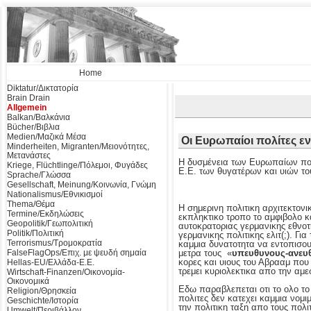
Home
Diktatur/Δικτατορία
Brain Drain
Allgemein
Balkan/Βαλκάνια
Bücher/Βιβλια
Medien/Μαζικά Μέσα
Οι Ευρωπαίοι πολίτες εν
Minderheiten, Migranten/Μειονότητες,
Μετανάστες
Η δυσμένεια των Ευρωπαίων πολ
Kriege, Flüchtlinge/Πόλεμοι, Φυγάδες
Ε.Ε. των θυγατέρων και υιών τ
Sprache/Γλώσσα
Gesellschaft, Meinung/Κοινωνία, Γνώμη
Nationalismus/Εθνικισμοί
Thema/Θέμα
Η σημερινη πολιτικη αρχιτεκτονι
Termine/Εκδηλώσεις
εκπληκτικο τροπο το αμφιβολο κ
Geopolitik/Γεωπολιτική
αυτοκρατοριας γερμανικης εθνοτ
Politik/Πολιτική
γερμανικης πολιτικης ελιτ(;). Γι
Terrorismus/Τρομοκρατία
καμμια δυνατοτητα να εντοπισο
μετρα τους «
υπευθυνους-ανευ
FalseFlagOps/Επιχ. με ψευδή σημαία
κορες και υιους του Αβρααμ που
Hellas-EU/Ελλάδα-Ε.Ε.
τρεμει κυριολεκτικα απο την αμε
Wirtschaft-Finanzen/Οικονομία-
Οικονομικά
Εδω παραβλεπεται οτι το ολο το
Religion/Θρησκεία
πολιτες δεν κατεχει καμμια νομι
Geschichte/Ιστορία
την πολιτικη ταξη απο τους πολ
Umwelt/Περιβάλλον