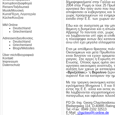
δημοψηφιασματα στην Γαλλια και
Korruption/Διαφθορά
2004 στην Ρωμη οι τουε 25 Πρω
Reisen/Ταξιδιωτικά
αρνητικα δεν ηταν αυτο που περ
Musik/Μουσική
αποφασισει οι κυβερνησεις και 
Kunst/Τέχνη, Λογοτεχνία
χωρις προηγουμενων να ενημερωθ
Küche/Κουζίνα
εισοδο στην Ε.Ε. των χωρων αυ
MM Online
Εδω και σε συσχετιση με την μπ
Deutschland
θαμενη η δυσμενεια και η απωλε
Griechenland
Αβρααμ! Το παντοτε ετσι, χωρις
να λαμβανονται υπ\ οψη οι επιθ
Adressen/Διευθυνσεις
η πλειοψηφια αυτων δεν κατανοε
Deutschland
ανω ελιτ εχει μεγαλα ελλειμματ
Griechenland
Blogs/Websites
Ετσι με απύθμενο θρασσος πολιτ
Οικονομικων και μετα Πρωθυπου
Über mich/Βιογραφικά
ειναι δυνατον να εχουν οραματα
Kontakt
γιαγιας. Στις αρχες η Ευρωπη στ
Impressum
Ενωσης. Οποιος ομως ομιλει ακομ
Datenschutz
αρνητικη οικονομικη αναπτυξη, 
αυξηση των χρεων με κατακορυφ
«
Βρυξελλαι
ς» ‘η
Βερολινο
ξερνο
ουρανο! Και να καταρουν την ημ
Με την τραγικη οικονομικη κατα
εγκληματικα Μνημονια Ι, ΙΙ και 
εντος της Ε.Ε. αλλα και εκτος α
θα λαμβανονται ισχυροποιημενα
παταγωδως και οφειλουν τελεσ
PD Dr.-Ing. Georg Chaziteodorou
Bleibergweg 114, D-40885 Ratin
Tel.+Fax: 0049 2102 32513
E-Mail:
chaziteo@t-online.de