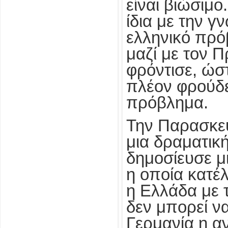
είναι βιώσιμο
ίδια με την γ
ελληνικό πρ
μαζί με τον 
φρόντισε, ώσ
πλέον φρούδε
πρόβλημα.
Την Παρασκευ
μια δραματικ
δημοσίευσε μ
η οποία κατέ
η Ελλάδα με 
δεν μπορεί να
Γερμανία η α