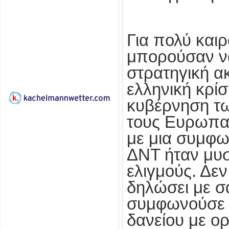
Για πολύ και
μπορούσαν ν
στρατηγική α
ελληνική κρίσ
κυβέρνηση τω
τους Ευρωπαί
με μια συμφω
ΔΝΤ ήταν μυσ
ελιγμούς. Δε
δηλώσει με σ
συμφωνούσε 
δανείου με ο