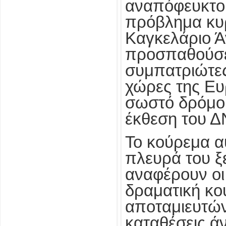
αναπόφευκτο.
πρόβλημα κυρ
Καγκελάριο Ά
προσπαθούσε 
συμπατριώτες 
χώρες της Ευ
σωστό δρόμο.
έκθεση του Δ
Το κούρεμα αυ
πλευρά του 
αναφέρουν οι
δραματική κο
αποταμιευτών
καταθέσεις ά