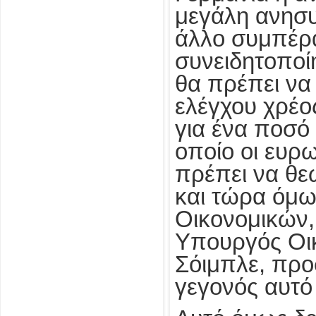
μεγάλη ανησυχ
άλλο συμπέρ
συνειδητοποί
θα πρέπει να
ελέγχου χρέος
για ένα ποσό
οποίο οι ευρ
πρέπει να θε
και τώρα όμω
Οικονομικών,
Υπουργός Οι
Σόιμπλε, προ
γεγονός αυτό