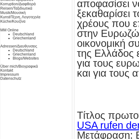
αποφασίσει ν
Korruption/Διαφθορά
Reisen/Ταξιδιωτικά
ξεκαθαρίσει τ
Musik/Μουσική
Kunst/Τέχνη, Λογοτεχνία
χρέους που ε
Küche/Κουζίνα
MM Online
στην Ευρωζώ
Deutschland
Griechenland
οικονομική σ
Adressen/Διευθυνσεις
της Ελλάδος 
Deutschland
Griechenland
Blogs/Websites
για τους ευρ
Über mich/Βιογραφικά
και για τους
Kontakt
Impressum
Datenschutz
Τίτλος πρωτο
USA rufen den
Μετάφραση: 