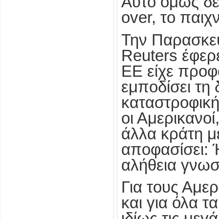
Αυτό όμως δε
over, το παιχν
Την Παρασκευ
Reuters έφερε
ΕΕ είχε προ
εμποδίσει τη
καταστροφική
οι Αμερικανοί,
άλλα κράτη μ
αποφασίσει: 
αλήθεια γνωσ
Για τους Αμερ
και για όλα τ
ιδίως τις μεγ