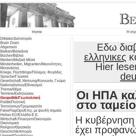
Home
Ή στρ
Diktatur/Δικτατορία
Brain Drain
Εδω διαβ
Allgemein
Balkan/Βαλκάνια
ελληνικες
κ
Bücher/Βιβλια
Medien/Μαζικά Μέσα
Hier les
Minderheiten, Migranten/Μειονότητες,
Μετανάστες
Kriege, Flüchtlinge/Πόλεμοι, Φυγάδες
deu
Sprache/Γλώσσα
Gesellschaft, Meinung/Κοινωνία, Γνώμη
Nationalismus/Εθνικισμοί
Thema/Θέμα
Οι ΗΠΑ κ
Termine/Εκδηλώσεις
Geopolitik/Γεωπολιτική
στο ταμείο
Politik/Πολιτική
Terrorismus/Τρομοκρατία
FalseFlagOps/Επιχ. με ψευδή σημαία
Hellas-EU/Ελλάδα-Ε.Ε.
Η κυβέρνηση
Wirtschaft-Finanzen/Οικονομία-
Οικονομικά
έχει προφαν
Religion/Θρησκεία
Geschichte/Ιστορία
Umwelt/Περιβάλλον