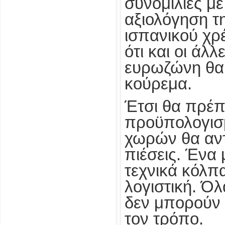
συνομιλίες με
αξιολόγηση τ
ισπανικού χρ
ότι και οι άλ
ευρωζώνη θα 
κούρεμα.
Έτσι θα πρέπε
προϋπολογισ
χωρών θα αντ
πιέσεις. Ένα 
τεχνικά κόλπα
λογιστική. Ό
δεν μπορούν 
τον τρόπο.