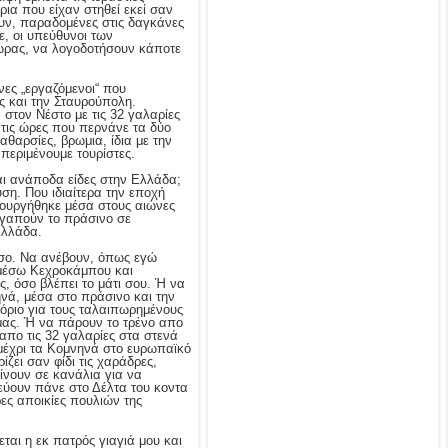
ρια που είχαν στηθεί εκεί σαν
ουν, παραδομένες στις δαγκάνες
ε, οι υπεύθυνοι των
 ώρας, να λογοδοτήσουν κάποτε
νες „εργαζόμενοι“ που
ς και την Σταυρούπολη.
στον Νέστο με τις 32 γαλαρίες
 τις ώρες που περνάνε τα δύο
αθαρσίες, βρωμια, ίδια με την
 περιμένουμε τουρίστες.
αι ανάποδα είδες στην Ελλάδα;
ύση. Που ιδιαίτερα την εποχή
μιουργήθηκε μέσα στους αιώνες
 αγαπούν το πράσινο σε
Ελλάδα.
σο. Να ανέβουν, όπως εγώ
 μέσω Κεχροκάμπου και
, όσο βλέπει το μάτι σου. Ή να
ηνά, μέσα στο πράσινο και την
όριο για τους ταλαιπωρημένους
μας. Ή να πάρουν το τρένο απο
απο τις 32 γαλαρίες στα στενά
 μέχρι τα Κομνηνά στο ευρωπαϊκό
ζει σαν φίδι τις χαράδρες,
ίνουν σε κανάλια για να
εύουν πάνε στο Δέλτα του κοντα
ες αποικίες πουλιών της
ται η εκ πατρός γιαγιά μου και