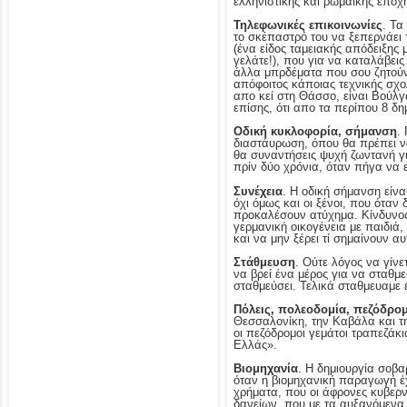
ελληνιστικής και ρωμαικής εποχ
Τηλεφωνικές επικοινωνίες
. Τα
το σκέπαστρό του να ξεπερνάει 
(ένα είδος ταμειακής απόδειξης
γελάτε!), που για να καταλάβεις
άλλα μπρδέματα που σου ζητούντα
απόφοιτος κάποιας τεχνικής σχο
απο κεί στη Θάσσο, είναι Βούλγα
επίσης, ότι απο τα περίπου 8 δ
Οδική κυκλοφορία, σήμανση
.
διαστάυρωση, όπου θα πρέπει να
θα συναντήσεις ψυχή ζωντανή γι
πρίν δύο χρόνια, όταν πήγα να 
Συνέχεια
. Η οδική σήμανση είνα
όχι όμως και οι ξένοι, που όταν
προκαλέσουν ατύχημα. Κίνδυνος-θ
γερμανική οικογένεια με παιδιά
και να μην ξέρει τί σημαίνουν 
Στάθμευση
. Ούτε λόγος να γίν
να βρεί ένα μέρος για να σταθμε
σταθμεύσει. Τελικά σταθμευαμε
Πόλεις, πολεοδομία, πεζόδρο
Θεσσαλονίκη, την Καβάλα και τ
οι πεζόδρομοι γεμάτοι τραπεζάκ
Ελλάς».
Βιομηχανία
. Η δημιουργία σοβ
όταν η βιομηχανική παραγωγή έχ
χρήματα, που οι άφρονες κυβερνή
δανείων, που με τα αυξανόμενα 