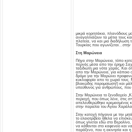
μικρά κοριτσάκια, πλανόδιους μο
αναγαλλιάζουν τα μάτια τους και
πλατεία, να και μια διαδήλωση 
Τουρκίας που αγωνίζεται…στην 
Στη Μαρώνεια
Πήγα στην Μαρώνεια, τόπο κατα
περνάς μέσα απο την έρημο Σαχά
ταξιδιώτη μια νότα χαράς. Και 
απο την Μαρώνεια, για κάποιο σ
δρόμο για την Μαρώνει προφανώ
κυκλοφορία απο το χωριό τους. 
βλακώδης παρομοίωση!) και μάλι
υπεύθυνος για ανθρώπους, που ο
Στην Μαρώνεια το ξενοδοχείο „Ki
περιοχή, που όπως λένε, στις σ
απελευθερώθηκε κρεμασμένος κά
στην παραλία του Αγίου Χαράλα
Στην κατοχή πήγαινα με την μητέ
το ελαιοτριβείο ήθελα να επισκε
όπως γίνεται εδώ στο Βερολίνο
να κάθονται στο καφενείο και να
παράξενο, που η ακινησία και η