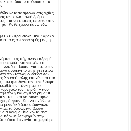
λλο και τα δυό το πρόσωπο. Το
υ.
ημάδια καταπατήσεων στις όχθες
εις τον καλο παλιό δρόμο,
ς. Για να φτάσεις σε λίγο στην
αγητά. Κάθε χρόνο κάνω εδώ
την Ελευθερούπολη, την Καβάλα
στά τους ο προορισμός μας, η
χή που μας πήγαιναν εκδρομή
 τουρισμού. Και για μένα ο
 Ελλάδα. Πρώτα, γιατί απο την
ένο αυτοκίνητο στην γενέτειρά
Νέστο που τσαλαβουτούσα σαν
της Χρυσούπολης και χύνεται στο
, που φιλοξενεί την μεγαλύτερη
σκευθώ την Ξάνθη, όπου
νομάγαζο του Πετρίδη – που
στην πόλη και σήμερα ρημάζει
ίπλα του –και να συναντήσω
οχαιρέτησαν. Και να ανέβω με
το μοναδικό δάσος-ζούνγκλα
οντας τα δασωμένα βουνά
υ αισθάνομαι πιο κοντα στον
να πάω με λεωφορείο στην
θαυμάσια Παναγία, το χωριό με