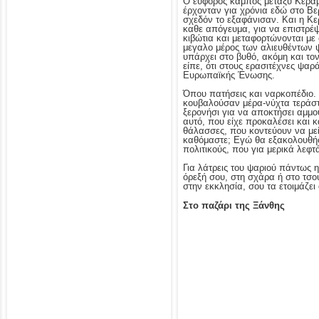
Ο ευφορος κάμπος μεταξύ Κεραμ
έρχονταν για χρόνια εδώ στο Βε
σχεδόν το εξαφάνισαν. Και η Κε
καθε απόγευμα, για να επιστρέ
κιβώτια και μεταφορτώνονται με
μεγαλο μέρος των αλιευθέντων ψα
υπάρχει στο βυθό, ακόμη και το
είπε, ότι στους ερασιτέχνες ψαρ
Ευρωπαϊκής Ένωσης.
Όπου πατήσεις και ναρκοπέδιο. 
κουβαλούσαν μέρα-νύχτα τεράστι
ξερονήσι για να αποκτήσει αμμο
αυτό, που είχε προκαλέσει και 
θάλασσες, που κοντεύουν να μεί
καθόμαστε; Εγώ θα εξακολουθήσω
πολιτικούς, που για μερικά λεφ
Για λάτρεις του ψαριού πάντως η
όρεξή σου, στη σχάρα ή στο τσου
στην εκκλησία, σου τα ετοιμάζει
Στο παζάρι της Ξάνθης