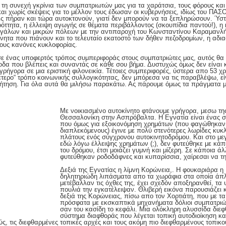
η συνεχή γκρίνια των συμπατριωτών μας για τα χαράτσια, τους φόρους και 
 χωρίς σκέψεις για το μέλλον τους έδωσαν οι κυβερνήσεις, ιδίως του ΠΑΣΟΚ
ς πήραν και τώρα αυτοκτονούν, γιατί δεν μπορούν να τα ξεπληρώσουν. Ύστ
ρόττητα, η έλλειψη αγωγής σε θέματα περιβάλλοντος (σκουπίδια παντού!), η
γάλων και μικρών πόλεων με την αντιπαροχή του Κωνσταντίνου Καραμανλή, 
ίνητα που πιάνουν και το τελευταίο εκατοστό των δήθεν πεζοδρομίων, η αδια
τους κανόνες κυκλοφορίας.
σε ένας υποφερτός τρόπος συμπεριφοράς στους συμπατριώτες μας, αυτός θα
δα που βλέπεις και συναντάς σε κάθε σου βήμα. Δυστυχώς όμως δεν είναι κ
γρήγορα σε μια εριστική φιλονεικία. Τέτοιες συμπεριφορές, ύστερα απο 53 χ
δέτερο“ τρόπο κοινωνικής συλλογικότητας, δεν μπόρεσα να τις παραβλέψω, 
ήτηση. Για όλα αυτά θα μιλήσω παρακάτω. Ας πάρουμε όμως τα πράγματα με
Με νοικιασμένο αυτοκίνητο φτάνουμε γρήγορα, μεσω τη
Θεσσαλονίκη στην Ασπρόβαλτα. Η Εγνατία είναι ένας σ
που όμως για εξοικονόμηση χρημάτων (που φαγώθηκαν 
διαπλεκόμενους) έγινε με πολύ στενότερες λωρίδες κυκ
πλάτους ενός σύγχρονου αυτοκινητοδρόμου. Και στο μεγ
εδώ λόγω έλλειψης χρημάτων (;), δεν φυτεύθηκε με κάπο
του δρόμου, έτσι μοιάζει γυμνή και μίζερη. Σε κάποια 
φυτεύθηκαν ροδοδάφνες και κυπαρίσσια, χαίρεσαι να τη
Δεξιά της Εγνατίας η λίμνη Κορώνεια,. Η φουκαριάρα η
δηλητηριώδη λιπάσματα απο τα χωράφια στα οποία άπλ
μετέβαλλαν τις όχθες της, έχει σχεδόν αποξηρανθεί, τα
πουλιά την εγκατέλειψαν. Θλιβερή εικόνα παρουσιάζει 
δεξιά της Κορώνειας, πίσω απο τον Χορτιάτη, που με τ
πρόσφατα με εκσκαπτικά μηχανήματα δόλιοι συμπατριώτ
σαν του κασίδη το κεφάλι. Μια ολόκληρη αλυσσίδα διε
σύστημα διαφθοράς που λέγεται τοπική αυτοδιοίκηση κα
ς, τις διεφθαρμένες τοπικές αρχές και τους ακόμη πιο διεφθαρμένους τοπικ