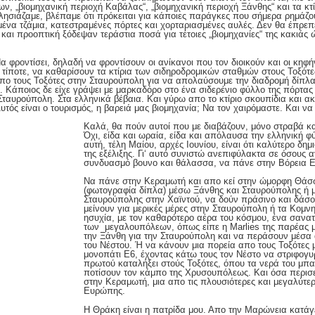
ν, „βιομηχανική περιοχή Καβάλας“, „βιομηχανική περιοχή Ξάνθης“ και τα κτί
πλησιάζαμε, βλέπαμε ότι πρόκειται για κάποιες παράγκες που σήμερα ρημάζ
ένα τζάμια, κατεστραμένες πόρτες και χορταριασμένες αυλές. Δεν θα έπρεπ
και προοπτική ξόδεψαν τεράστια ποσά για τέτοιες „βιομηχανίες“ της κακιάς
Να φροντίσει, δηλαδή να φροντίσουν οι ανίκανοι που τον διοικούν και οι κηφή
τίποτε, να καθαρίσουν τα κτίρια των σιδηροδρομικών σταθμών στους Τοξότε
πο τους Τοξότες στην Σταυρούπολη για να απολαύσουμε την διαδρομή δίπλα 
ο. Κάποιος δε είχε γράψει με μαρκαδόρο στο ένα σιδερένιο φύλλο της πόρτας
Σταυρούπολη. Στα ελληνικά βέβαια. Και γύρω απο το κτίριο σκουπίδια και ακ
υτός είναι ο τουρισμός, η βαρειά μας βιομηχανία; Να τον χαιρόμαστε. Και να
Καλά, θα πούν αυτοί που με διαβάζουν, μόνο στραβά κ
Όχι, είδα και ωραία, είδα και απόλαυσα την ελληνική φ
αυτή, τέλη Μαίου, αρχές Ιουνίου, είναι ότι καλύτερο δη
της εξέλιξης. Γι‘ αυτό συνιστώ ανεπιφύλακτα σε όσους
συνδυασμό βουνο και θάλασσα, να πάνε στην Βόρεια 
Να πάνε στην Κεραμωτή και απο κεί στην ώμορφη Θάσ
(φωτογραφία δίπλα) μέσω Ξάνθης και Σταυρούπολης ή
Σταυρούπολης στην Χαϊντού, να δούν πράσινο και δάσος
μείνουν για μερικές μέρες στην Σταυρούπολη ή τα Κομν
ησυχία, με τον καθαρότερο αέρα του κόσμου, ένα σανατ
των μεγαλουπόλεων, όπως είπε η Marlies της παρέας 
την Ξάνθη για την Σταυρούπολη και να περάσουν μέσα 
του Νέστου. Ή να κάνουν μια πορεία απο τους Τοξότες
μονοπάτι Ε6, έχοντας κάτω τους τον Νέστο να στριφογυρί
πρωτού καταλήξει στούς Τοξότες, όπου τα νερά του μπα
ποτίσουν τον κάμπο της Χρυσουπόλεως. Και όσα περισ
στην Κεραμωτή, μια απο τις πλουσιότερες και μεγαλύτερ
Ευρώπης.
Η Θράκη είναι η πατρίδα μου. Απο την Μαρώνεια κατάγε