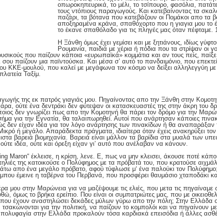
οπωροκηπευρικά, το μέλι, το τσίπουρο, φασόλια, πατάτ
τους ντόπιους παραγωγούς. Και κατεβαίνοντας τα σκαλ
παζάρι, τα βότανα που κατεβάζουν οι Πομάκοι απο τα β
αποξηραμένα κράνα, σπαθόχορτο που η γιαγια μου το έ
το έκανε σπαθόλαδο για τις πληγές μας όταν πέφταμε. 1
Η Ξάνθη όμως έχει γεμίσει και με ξητιάνους, ιδίως γύφτ
Ρουμανία, παιδιά με χέρια ή πόδια που τα στρίψαν οι γο
υσικούς που παίζουν κάποια «ευρωπαϊκά» κομμάτια και αν τους πείς, παίξε 
 σου παίζουν μια παϊντούσκα. Και μέσα σ’ αυτό το πανδαιμόνιο, που επεκτεί
του ΚΚΕ-μουλού, που καλεί με μεγάφωνα τον κόσμο να δείξει αλληλεγγύη με
πλατεία Ταξίμ.
γωγής της εκ πατρός γιαγιάς μου. Πηγαίνοντας απο την Ξάνθη στην Κομοτην
ρα, ούτε ένα δεντράκι δεν φύτεψαν οι κατασκευαστές της στην άκρη του δρ
όποιος δεν γνωρίζει πως απο την Κομοτηνή θα πάρει τον δρόμο για την Μαρώ
ήμα για την Εγνατία, θα ταλαιπωρηθεί. Αυτοί που ανάρτησαν κάποιες πινακ
ς δεν είχαν ιδέα για τον λόγο ανάρτησης των πινακίδων ή θα αναπαράξαν τ
Μικρό ή μεγάλο. Απαράδεκτα πράγματα, ιδιαίτερα όταν έχεις ανακηρύξει τον 
στα βαρειά βιομηχανία. Βαρειά είναι μάλλον τα βαρίδια στα μυαλά των υπε
ύτε ιδέα, ούτε και όρεξη είχαν γι’ αυτό που ανέλαβαν να κάνουν.
ng Maron“ έκλεισε, η κρίση, λενε. Ε, πως να μην κλεισει, άκουσε ποτέ κάποι
πηλιές της κατοικούσε ο Πολύφημος με τα πρόβατά του, που κρατούσε αιχμ
τω απο ένα μεγάλο πρόβατο, αφού τύφλωσε μ‘ ένα παλούκι τον Πολύφημο; 
μπου έμεινε η ταβέρνα του Περβανά, που προσφέρει θαυμάσιο χταποδάκι κα
ρα μου στην Μαρώνεια για να μαζέψουμε τις ελιές, που μετα τις πηγαίναμε στ
υθώ, όμως το βρήκα ερείπιο. Που είναι οι συμπατριώτες μας, που με οικειο
, που έχουν αναστηλώσει δεκάδες μύλων γύρω απο την πόλη; Στην Ελλάδα ο
 τσακώνονται για την πολιτική, να παίζουν το κομπολόι και να πηγαίνουν με
 πολυφαγία στην Ελλάδα προκαλούν τόσα καρδιακά επεισόδια ή άλλες ασθένε