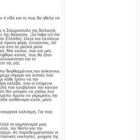
τί είδα και το πως θα ήθελα να
ς η Σταυρούπολη της διπλανής
ς την θάλασσα. „So habe ich mir
ι την Ελλάδα), έλεγε και ξανάλεγε
ια πρώτη φορά, εννοώντας, ότι
νοι απο τα μαζικά μέσα
ή. Μια εικόνα, που και μείς
κέφθηκε κανείς, πώς θα ήταν
υλλογικότητα και το
πι της γής.
πο διεφθαρμένους και ανίκανους
 μέχρι σήμερα και αυτούς που
με κάθε τρόπο να την
θρή καλύβα, που οι επόμενοι
υαλά που κουβαλούν την κάνουν
ι δεν μπορείς να χτίσεις ένα
πρέπει πρώτα να γκρεμίσεις την
λάδα αισθάνομαι καλά, μόνο
τουργικά καλύτερη. Για τους
 Καλά τα καμπαναριά μιας
ντού, τον Νέστο και την
άρχει. Ας παραδειγματιστούν οι
τιανικές εκκλησίες, μνημεία της