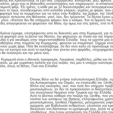
ωτής και Χρυσούπολης τα έχει όλα: Ζαρζαβατικά, καλαμπόκι, ρύζι, φρούτα
ρολίνο, μέχρι που οι βλακώδεις κινητοποιήσεις των παραγωγών, οι αποκλεισ
ραμωτή ψάρι. Έξι τράτες, η κάθε μια με 12 δουλευτάρηδες και πεπειραμένου
ψουν το πρωί, συνοδευομενες απο κοπάδια γλάρων, γεμάτες με ψάρια, που 
 φορτηγά που τα περιμένουν για να πάνε στην Καβάλα, την Δράμα, την Ξάν
ριών πετιώνται στη θάλασσα, γιατί, λέει, δεν τρώγονται: Τα δίχτυα έχουν 
ν γόνο. «Καποτε δεν θα υπάρχουν ψάρια» λέει ο κόσμος. Και το όργανο του
άδες απαγορεύεται να ψαρεύουν τον Μάιο, όχι όμως και στις τράτες, έτσι το θ
Χρόνια έγραφα, επιστρέφοντας απο τις διακοπές μου στην Κεραμωτή, για τ
α φορτηγά απο το Δέλτα του Νέστου, την φόρτωναν σε πλοία και την πήγαι
υδιά ή για οικοδομές στην τσιμεντοποιηθείσα Ελλάδα. Ίσως τα γραπτά μου έ
καθιζήσεις στην παραλία της Κεραμωτής, φαίνεται να σταμάτησε. Σήμερα είνα
νουν χωρίς ψάρι. Πότε θα καταλάβουμε, ότι δεν είνει καλο να πριονίζουμε τ
 να κυνηγώ και αυτό το εγκλήμα που γίνεται απο ψαράδες, επιχειρηματίες,
τά θα πούλαγαν και την μάνα τους.
 Κεραμωτή είναι ο ιδανικός προορισμός. Λαυράκια, σαρδέλλες, μύδια και ότ
κάλι, με μια χωριάτικη σαλάτα και ένα ουζάκι, πες μου τι υπάρχει καλύτερο;
 όλα, όπως τα θέλεις. Γειά σου Ελλάδα!
Όποιος θέλει να δεί γνήσια πολυπολιτισμική Ελλάδα, 
της Αυτοκρατορίας του Οσμάν, να επισκευθεί την Ξάνθη 
δίπλα στις εκκλησίες, εκεί, που ποτέ δεν υπήρχαν προ
μουσουλμάνων, αν δεν τα προκαλούσαν οι διασχιστικέ
του σιωνιστικού Ηγεμόνα στην Τουρκία και την Ελλάδα.
Αυτό το βλέπεις καθαρά στο παζάρι της Ξάνθης, που γίν
τσισίτια των κατοίκων της Θράκης, ελληνόφωνους χρισ
μουσουλμάνους, ξανθούς Πομάκους, μελαχροινούς γύφτο
αρώματα, μια Βαβυλωνία ανθρώπων, γλωσσών και κρα
διαλαλούν στη διαπασών το εμπόρευμά τους. Δεξιά τα φ
υποδήσεως, που έχουν κατακλύσει την Ελλάδα απο την 