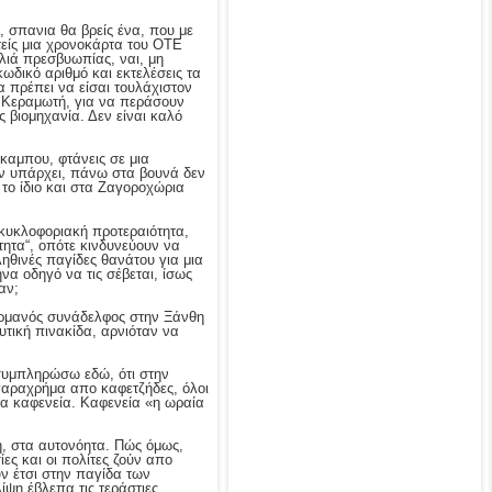
 σπανια θα βρείς ένα, που με
τείς μια χρονοκάρτα του ΟΤΕ
αλιά πρεσβυωπίας, ναι, μη
ωδικό αριθμό και εκτελέσεις τα
θα πρέπει να είσαι τουλάχιστον
ην Κεραμωτή, για να περάσουν
ς βιομηχανία. Δεν είναι καλό
καμπου, φτάνεις σε μια
εν υπάρχει, πάνω στα βουνά δεν
 το ίδιο και στα Ζαγοροχώρια
 κυκλοφοριακή προτεραιότητα,
τητα“, οπότε κινδυνεύουν να
ληθινές παγίδες θανάτου για μια
να οδηγό να τις σέβεται, ίσως
αν;
γερμανός συνάδελφος στην Ξάνθη
υτική πινακίδα, αρνιόταν να
συμπληρώσω εδώ, ότι στην
παραχρήμα απο καφετζήδες, όλοι
τα καφενεία. Καφενεία «η ωραία
, στα αυτονόητα. Πώς όμως,
ες και οι πολίτες ζούν απο
υν έτσι στην παγίδα των
ψη έβλεπα τις τεράστιες