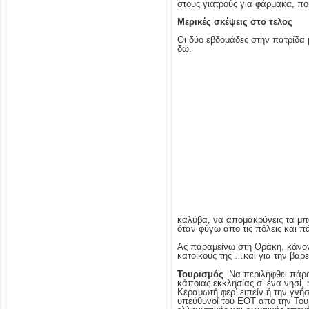
στους γιατρούς για φάρμακα, που
Μερικές σκέψεις στο τελος
Οι δύο εβδομάδες στην πατρίδα
δώ.
καλύβα, να απομακρύνεις τα μπά
όταν φύγω απο τις πόλεις και π
Ας παραμείνω στη Θράκη, κάνοντ
κατοίκους της …και για την βαρε
Τουρισμός
. Να περιληφθει πάρ
κάποιας εκκλησίας σ‘ ένα νησί, 
Κεραμωτή φερ‘ ειπείν ή την γνή
υπεύθυνοί του ΕΟΤ απο την Τουρκ