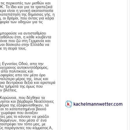
τις περικοπές των μισθών και
. Το ίδιο και για τα τραπεζικά
ερα είναι η γενική ακαταστασία
 καταπάτηση της δημόσιας γής, η
οι δρόμοι, που όντας για κάρα
φορία των οδηγών για τις
 μπορούσε να αντισταθμίσει
αθόλου έτσι, η κάθε κουβέντα
ρόνια που ζώ στη Γερμανία και
είναι δύσκολο στην Ελλάδα να
 τη σειρά τους.
ς Εγνατίας Οδού, απο την
υγχρονος αυτοκινητόδρομος,
απο πολιτικούς και
λοφορίας απο τον μέσο όρο
αλύτερο μέρος της, ίσως και
ια δεντράκια δεξιά και αριστερά
άλλα τμήματά της όμως που
ν βλέπεις.
 Κορώνεια, που δέχθηκε τα
ηστοι και βάρβαροι Νεοέλληνες
 ψάρια της εξαφανίσθηκαν, τα
και το καταπατημένοι βουνό
α χωράφια που άνοιξαν
ες μας το κάνουν να μοιάζει
φθαρμένων, που μέσα σ’ ένα
ταστρέφει τον τόπο μας, με
ούς παράγοντες του κόμματος Α,