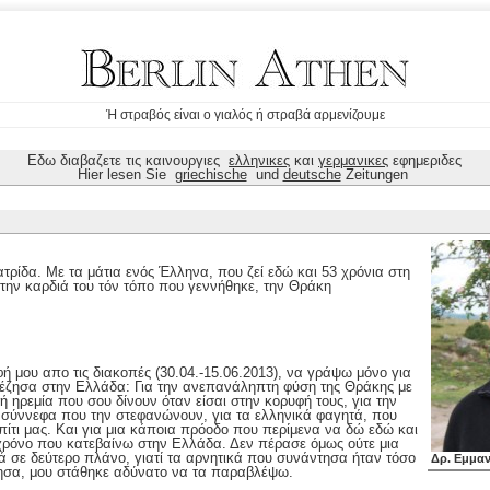
Ή στραβός είναι ο γιαλός ή στραβά αρμενίζουμε
Εδω διαβαζετε τις καινουργιες
ελληνικες
και
γερμανικες
εφημεριδες
Hier lesen Sie
griechische
und
deutsche
Zeitungen
τρίδα. Με τα μάτια ενός Έλληνα, που ζεί εδώ και 53 χρόνια στη
στην καρδιά του τόν τόπο που γεννήθηκε, την Θράκη
φή μου απο τις διακοπές (30.04.-15.06.2013), να γράψω μόνο για
ι έζησα στην Ελλάδα: Για την ανεπανάληπτη φύση της Θράκης με
 ηρεμία που σου δίνουν όταν είσαι στην κορυφή τους, για την
σύννεφα που την στεφανώνουν, για τα ελληνικά φαγητά, που
πίτι μας. Και για μια κάποια πρόοδο που περίμενα να δώ εδώ και
 χρόνο που κατεβαίνω στην Ελλάδα. Δεν πέρασε όμως ούτε μια
 σε δεύτερο πλάνο, γιατί τα αρνητικά που συνάντησα ήταν τόσο
Δρ. Εμμα
ησα, μου στάθηκε αδύνατο να τα παραβλέψω.