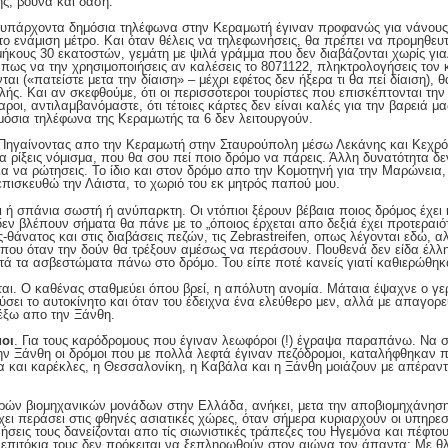
ής, βουνά και δάση.
 υπάρχοντα δημόσια τηλέφωνα στην Κεραμωτή έγιναν προφανώς για νάνους,
το ενάμιση μέτρο. Και όταν θέλεις να τηλεφωνήσεις, θα πρέπει να προμηθευ
 μήκους 30 εκατοστών, γεμάτη με ψιλά γράμμα που δεν διαβάζονται χωρίς γι
 πως να την χρησιμοποιήσεις αν καλέσεις το 8071122, πληκτρολογήσεις τον κ
ι («πατείστε μετα την δίαιση» – μέχρι εφέτος δεν ήξερα τι θα πεί δίαιση), 
λής. Και αν σκεφθούμε, ότι οι περισσότεροι τουρίστες που επισκέπτονται τ
ροι, αντιλαμβανόμαστε, ότι τέτοιες κάρτες δεν είναι καλές για την βαρειά μα
ημόσια τηλέφωνα της Κεραμωτής τα 6 δεν λειτουργούν.
 Πηγαίνοντας απο την Κεραμωτή στην Σταυρούπολη μέσω Λεκάνης και Κεχρό
 ρίξεις νόμισμα, που θα σου πεί ποιο δρόμο να πάρεις. Άλλη δυνατότητα δ
α να ρώτησεις. Το ίδιο και στον δρόμο απο την Κομοτηνή για την Μαρώνεια,
επισκευθώ την Λάιστα, το χωριό του εκ μητρός παπού μου.
ι ή σπάνια σωστή ή ανύπαρκτη. Οι ντόπιοι ξέρουν βέβαια ποιος δρόμος έχει
 δεν βλέπουν σήματα θα πάνε με το „όποιος έρχεται απο δεξιά έχει προτεραιό
άνατος και στις διαβάσεις πεζών, τις Zebrastreifen, οπως λέγονται εδώ, α
, που όταν την δούν θα τρέξουν αμέσως να περάσουν. Πουθενά δεν είδα έλλη
αυτά τα ασβεστώματα πάνω στο δρόμο. Του είπε ποτέ κανείς γιατί καθιερώθηκ
εται. Ο καθένας σταθμεύει όπου βρεί, η απόλυτη ανομία. Μάταια έψαχνε ο 
ύσει το αυτοκίνητο και όταν του έδειχνα ένα ελεύθερο μεν, αλλά με απαγορε
 έξω απο την Ξάνθη.
μοι
. Για τους καρόδρομους που έγιναν λεωφόροι (!) έγραψα παραπάνω. Να 
ην Ξάνθη οι δρόμοι που με πολλά λεφτά έγιναν πεζόδρομοι, καταλήφθηκαν 
ια και καρέκλες, η Θεσσαλονίκη, η Καβάλα και η Ξάνθη μοιάζουν με απέραν
αρών βιομηχανικών μονάδων στην Ελλάδα, ανήκει, μετα την αποβιομηχάνηση
ει περάσει στις φθηνές ασιατικές χώρες, όταν σήμερα κυριαρχούν οι υπηρεσί
σεις τους δανείζονται απο τίς σιωνιστικές τράπεζες του Ηγεμόνα και πέφτο
επιτόκια τους δεν πρόκειται να ξεπληρωθούν στον αιώνα τον άπαντα; Με θλί