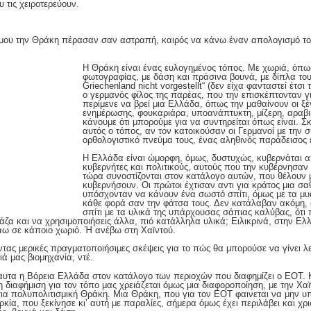
 τις χειροτερεύουν.
 μου την Θράκη πέρασαν σαν αστραπή, καιρός να κάνω έναν απολογισμό του 
Η Θράκη είναι ένας ευλογημένος τόπος. Με χωριά, όπω
φωτογραφίας, με δάση και πράσινα βουνά, με δίπλα του
Griechenland nicht vorgestellt“ (δεν είχα φανταστεί έτσ
ο γερμανός φίλος της παρέας, που την επισκέπτονταν γ
περίμενε να βρεί μια Ελλάδα, όπως την μαθαίνουν οι ξέ
ενημέρωσης, φουκαριάρα, υποανάπτυκτη, μίζερη, αραβικ
κάνουμε ότι μπορούμε για να συντηρείται όπως είναι. Σ
αυτός ο τόπος, αν τον κατοικούσαν οι Γερμανοί με την σ
ορθολογιστικό πνεύμα τους, ένας αληθινός παράδεισος ε
Η Ελλάδα είναι ώμορφη, όμως, δυστυχώς, κυβερνάται α
κυβερνήτες και πολιτικούς, αυτούς που την κυβέρνησαν
τώρα συνοστίζονται στον κατάλογο αυτών, που θέλουν 
κυβερνήσουν. Οι πρώτοι έχτισαν αντι για κράτος μια σα
υπόσχονταν να κάνουν ένα σωστό σπίτι, όμως με τα μ
κάθε φορά σαν την φάτσα τους. Δεν κατάλαβαν ακόμη, ότ
σπίτι με τα υλικά της υπάρχουσας σάπιας καλύβας, ότι 
ζα και να χρησιμοποιήσεις άλλα, πιό κατάλληλα υλικά; Ειλικρινά, στην Ελ
άω σε κάποιο χωριό. Ή ανέβω στη Χαϊντού.
ας μερικές πραγματοποιήσιμες σκέψεις για το πώς θα μπορούσε να γίνει λει
ιά μας βιομηχανία, ντέ.
αυτα η Βόρεια Ελλάδα στον κατάλογο των περιοχών που διαφημίζει ο ΕΟΤ.
η διαφήμιση για τον τόπο μας χρειάζεται όμως μια διαφοροποίηση, με την Χαϊ
σια πολυπολιτισμική Θράκη. Μια Θράκη, που για τον ΕΟΤ φαινεται να μην υπ
ία, που ξεκίνησε κι’ αυτή με παραλίες, σήμερα όμως έχει περιλάβει και χρισ