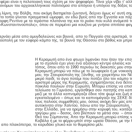
αφέρει είναι η πελατειακή τους σχέση με τον ψηφοφόρο. Τόνα χέρι νίβει τ’ α
ονόμων του αρχαιοελληνικού πολιτισμού στο απόγειο ή υπόγειο της δόξας το
 λίμνη, την Βόλβη, που ακόμη διατηρείται ζωντανή, δείχνει όμως κι‘ αυτή σ
 το τοπίο γίνεται πραγματικά ώμορφο, αν εδώ βγείς απο την Εγνατία και πάρ
φη Ρεντίνα με τα τεράστια πλατάνια της και το ρυάκι που κυλά ανάμεσά του
«Κωνσταντινούπολις», όπου σε περιμένει μια κουζίνα με γνήσια σπιτίσια φ
ερνάει μέσα απο αμυγδαλεώνες και βουνά, απο το Παγγαίο στα αριστερά, 
σούπολη με τον εύφορο κάμπο της, τα βουνά της Θάσσου στο βάθος και μπρο
Η Κεραμωτή απο ένα φτωχο λιμανάκι που ήταν την επο
με το σχολείο έχει γίνει ένα αξιόλογο κέντρο αλιείας και
τόπος, όπου απο το 1990 περνάω τις διακοπές μου στην
Κεραμωτή μπορώ να πάω με το λεωφορείο ή με νοικιασμ
μου, την Σταυρούπολη της Ξάνθης, να χαιρετήσω τον 
μικρό παιδί, το άγιο ποτάμι που ποτίζει όλο τον κάμπο 
αριστερό μέρος της Κεραμωτής, σχηματίζοντας ένα δέλτα
ποικιλία πουλιών στην Ευρώπη. Μπορώ επίσης να επι
τελείωσα το Γυμνάσιο, εργάσθηκα σαν πατητής στο καπ
μαζί με τα άλλα καπνομάγαζα έδινε τότε ψωμί και ζωή 
εγκαταλειμένο – όπως και το καπνομάγαζο της ΣΕΚΕ δ
τους παλιούς συμμαθητές μου, όσους ακόμη δεν μας απ
αυτοκίνητο στην Χαϊντού, πάνω απο την Σταυρούπολη, 
στην Ελλάδα, για να ηρεμήσω στην κορυφή του, κοιτάζ
τριγύρω μου – δασος, όσο βλέπουν τα μάτια σου – όπο
Θεό του Σύμπαντος. Απο την Κεραμωτή μπορώ επίσης 
Καβάλα ή με το φέρρυ-μπότ στην ωραία Θάσσο, με την 
 απο πλακόπετρα, το καρυδάκι γλυκό και το θυμαρίσιο μέλι.