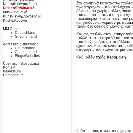
Στα αρνητικά κατατάσσω πρώτα τ
Korruption/Διαφθορά
των παροχών – που απλόχερα και
Reisen/Ταξιδιωτικά
δάνεια που χωρίς πολλές σκέψει
Musik/Μουσική
που επικρατεί παντού, η προχει
Kunst/Τέχνη, Λογοτεχνία
πολεοδομική καταστροφή των με
Küche/Κουζίνα
και γαϊδούρια, γέμισαν με αυτοκ
πινακίδες οδικής σήμανσης και 
MM Online
Deutschland
Και αν, τουλάχιστον, επικρατού
Griechenland
πολλά απο τα στραβά και ανάπο
που θα ξεκινήσεις μεταβάλλεται 
Adressen/Διευθυνσεις
έχω συνειθίσει σε έναν πιο „ου
Deutschland
αποφύγεις τον καυγά σε μια συζ
Griechenland
Blogs/Websites
Καθ’ οδόν πρός Κεραμωτή
Über mich/Βιογραφικά
Kontakt
Impressum
Datenschutz
δράστες τους άπληστους χωρικού