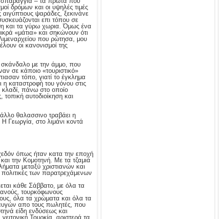
, σπαράγγια – τα πρώτα που
μοί δρόμων και οι υψηλές τιμές
ς αιγύπτιους ψαράδες, ξεκινάνε
συσκευάζονται επι τόπου σε
θη και τα γύρω χωρια. Όμως ένα
μικρά «μάτια» και σηκώνουν ότι
 Λιμεναρχείου που ρώτησα, μου
έλουν οι κανονισμοί της
ο σκάνδαλο με την άμμο, που
ναν σε κάποιο «τουριστικό»
πιασαν τόπο, γιατί το έγκλημα
ι η καταστροφή του γόνου στις
ο κλαδί, πάνω στο οποίο
 τοπική αυτοδιοίκηση και
ι άλλο θαλασσινο τραβάει η
 Η Γεωργία, στο λιμάνι κοντά
σχεδόν όπως ήταν κατα την εποχή
και την Κομοτηνή. Με τα τζαμιά
βλήματα μεταξύ χριστιανών και
ς πολιτικές των παρατρεχάμενων
εται κάθε Σάββατο, με όλα τα
τιανούς, τουρκόφωνους
υς, όλα τα χρώματα και όλα τα
υγών απο τους πωλητές, που
τηνά είδη ενδύσεως και
γειτονική Τουρκία, αριστερά τα