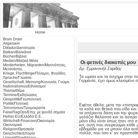
Home
Brain Drain
Allgemein
Diktatur/Δικτατορία
Balkan/Βαλκάνια
Bücher/Βιβλια
Medien/Μαζικά Μέσα
Οι φετινές διακοπές μου
Minderheiten, Migranten/Μειονότητες,
Δρ. Εμμανουήλ Σαρίδης
Μετανάστες
Kriege, Flüchtlinge/Πόλεμοι, Φυγάδες
Τα ωραία και τα άσχημα στην πα
Sprache/Γλώσσα
Γερμανία, έχει όμως κλεισμένο 
Gesellschaft, Meinung/Κοινωνία, Γνώμη
Nationalismus/Εθνικισμοί
Thema/Θέμα
Termine/Εκδηλώσεις
Geopolitik/Γεωπολιτική
Politik/Πολιτική
Εφέτος ήθελα, μετα την επιστρο
Terrorismus/Τρομοκρατία
τα καλά και θετικά που είδα κα
FalseFlagOps/Επιχ. με ψευδή σημαία
τα απέραντα δάση και την ψυχική
Hellas-EU/Ελλάδα-Ε.Ε.
γαλάζια θάλασσα και τα άσπρα 
Wirtschaft-Finanzen/Οικονομία-
μόνο εδώ είναι όπως ήταν στο σ
Οικονομικά
κεί, αυτή που ονειρεύομαι κάθε
εβδομάδα για να μπούν όλα αυτά
Religion/Θρησκεία
πολλά, που όσο κ’ αν προσπάθ
Geschichte/Ιστορία
Umwelt/Περιβάλλον