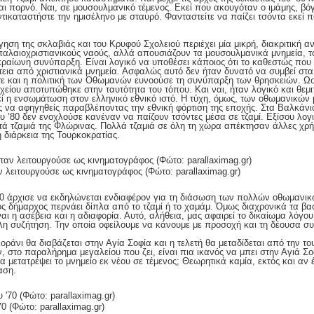
και πορνό. Ναι, σε μουσουλμανικό τέμενος. Εκεί που ακουγόταν ο ιμάμης, βό
καταστήστε την ημισέληνο με σταυρό. Φανταστείτε να παίζει τσόντα εκεί π
ηση της σκλαβιάς και του Κρυφού Σχολειού περιέχει μία μικρή, διακριτική α
αλαιοχριστιανικούς ναούς, αλλά απουσιάζουν τα μουσουλμανικά μνημεία, το
ραίωνη συνύπαρξη. Είναι λογικό να υποθέσει κάποιος ότι το καθεστώς που
εια από χριστιανικά μνημεία. Ασφαλώς αυτό δεν ήταν δυνατό να συμβεί στ
τε και η πολιτική των Οθωμανών ευνοούσε τη συνύπαρξη των θρησκειών. Ω
χείου αποτυπώθηκε στην ταυτότητα του τόπου. Και ναι, ήταν λογικό και θε
ί η ενσωμάτωση στον ελληνικό εθνικό ιστό. Η τύχη, όμως, των οθωμανικών μ
ς να αφηγηθείς παραβλέποντας την εθνική φόρτιση της εποχής. Στα Βαλκάνια 
ου ’80 δεν ενοχλούσε κανέναν να παίζουν τσόντες μέσα σε τζαμί. Εξίσου λο
τά τζαμιά της Φλώρινας. Πολλά τζαμιά σε όλη τη χώρα απέκτησαν άλλες χρήσ
 διάρκεια της Τουρκοκρατίας.
 λειτουργούσε ως κινηματογράφος (Φώτο: parallaximag.gr)
’80 άρχισε να εκδηλώνεται ενδιαφέρον για τη διάσωση των πολλών οθωμανι
ος δήμαρχος περνάει δίπλα από το τζαμί ή το χαμάμ. Όμως διαχρονικά τα βα
ι η ασέβεια και η αδιαφορία. Αυτό, αλήθεια, μας αφαιρεί το δικαίωμα λόγου
άλη συζήτηση. Την οποία οφείλουμε να κάνουμε με προσοχή και τη δέουσα σ
Κοράνι θα διαβάζεται στην Αγία Σοφία και η τελετή θα μεταδίδεται από την τ
 στο παραλήρημα μεγαλείου που ζει, είναι πια ικανός να μπει στην Αγιά Σ
μετατρέψει το μνημείο εκ νέου σε τέμενος; Θεωρητικά καμία, εκτός και αν έχ
αση.
0 (Φώτο: parallaximag.gr)