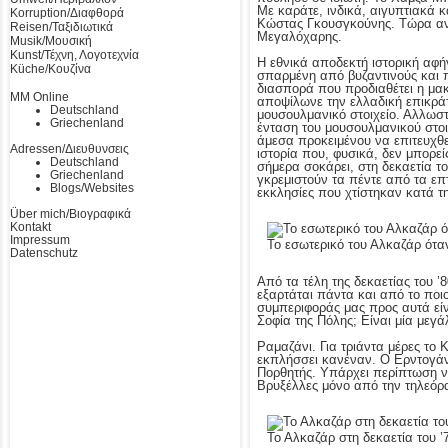
Με καράτε, ινδικά, αιγυπτιακά 
Korruption/Διαφθορά
Κώστας Γκουσγκούνης. Τώρα αντι
Reisen/Ταξιδιωτικά
Μεγαλόχαρης.
Musik/Μουσική
Kunst/Τέχνη, Λογοτεχνία
Η εθνικά αποδεκτή ιστορική αφήγ
Küche/Κουζίνα
σπαρμένη από βυζαντινούς και π
διασπορά που προδιαθέτει η μακ
MM Online
αποψίλωνε την ελλαδική επικράτ
Deutschland
μουσουλμανικό στοιχείο. Αλλωσ
Griechenland
ένταση του μουσουλμανικού στοι
άμεσα προκειμένου να επιτευχθε
Adressen/Διευθυνσεις
ιστορία που, φυσικά, δεν μπορεί
Deutschland
σήμερα σοκάρει, στη δεκαετία τ
Griechenland
γκρεμιστούν τα πέντε από τα επ
Blogs/Websites
εκκλησίες που χτίστηκαν κατά τη
Über mich/Βιογραφικά
Kontakt
Impressum
Το εσωτερικό του Αλκαζάρ όταν
Datenschutz
Από τα τέλη της δεκαετίας του 
εξαρτάται πάντα και από το ποι
συμπεριφοράς μας προς αυτά είνα
Σοφία της Πόλης; Είναι μία μεγ
Ραμαζάνι. Για τριάντα μέρες το 
εκπλήσσει κανέναν. Ο Ερντογάν,
Πορθητής. Υπάρχει περίπτωση να 
Βρυξέλλες μόνο από την τηλεόρ
Το Αλκαζάρ στη δεκαετία του ’7