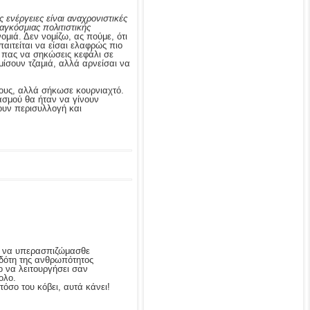
ς ενέργειες είναι αναχρονιστικές
γκόσμιας πολιτιστικής
μιά. Δεν νομίζω, ας πούμε, ότι
αιτείται να είσαι ελαφρώς πιο
υ πας να σηκώσεις κεφάλι σε
μίσουν τζαμιά, αλλά αρνείσαι να
ους, αλλά σήκωσε κουρνιαχτό.
βασμού θα ήταν να γίνουν
ουν περισυλλογή και
-, να υπερασπιζώμασθε
οδότη της ανθρωπότητος
το να λειτουργήσει σαν
ολο.
τόσο του κόβει, αυτά κάνει!