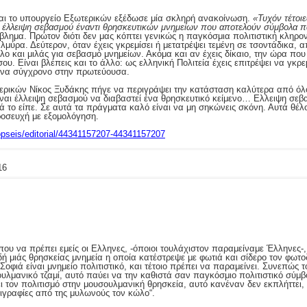
αι το υπουργείο Εξωτερικών εξέδωσε μία σκληρή ανακοίνωση.
«Τυχόν τέτοιε
 έλλειψη σεβασμού έναντι θρησκευτικών μνημείων που αποτελούν σύμβολα πα
ημα. Πρώτον διότι δεν μας κόπτει γενικώς η παγκόσμια πολιτιστική κληρονο
ύρα. Δεύτερον, όταν έχεις γκρεμίσει ή μετατρέψει τεμένη σε τσοντάδικα, απ
λο και μιλάς για σεβασμό μνημείων. Ακόμα και αν έχεις δίκαιο, την ώρα πο
υ. Είναι βλέπεις και το άλλο: ως ελληνική Πολιτεία έχεις επιτρέψει να γκρε
ί ένα σύγχρονο στην πρωτεύουσα.
ρικών Νίκος Ξυδάκης πήγε να περιγράψει την κατάσταση καλύτερα από όλ
 είναι έλλειψη σεβασμού να διαβαστεί ένα θρησκευτικό κείμενο… Ελλειψη σε
 το είπε. Σε αυτά τα πράγματα καλό είναι να μη σηκώνεις σκόνη. Αυτά θέλ
προσευχή με εξομολόγηση.
opseis/editorial/44341157207-44341157207
16
που να πρέπει εμείς οι Ελληνες, -όποιοι τουλάχιστον παραμείναμε Έλληνες
δή μιάς θρησκείας μνημεία η οποία κατέστρεψε με φωτιά και σίδερο τον φωτ
Σοφιά είναι μνημείο πολιτιστικό, και τέτοιο πρέπει να παραμείνει. Συνεπώς 
ουλμανικό τζαμί, αυτό παύει να την καθιστά σαν παγκόσμιο πολιτιστικό σύμβ
ι τον πολιτισμό στην μουσουλμανική θρησκεία, αυτό κανέναν δεν εκπλήττει, 
λιγραφίες από της μυλωνούς τον κώλο“.