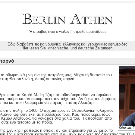
Ή στραβός είναι ο γιαλός ή στραβά αρμενίζουμε
Εδω διαβαζετε τις καινουργιες
ελληνικες
και
γερμανικες
εφημεριδες
Hier lesen Sie
griechische
und
deutsche
Zeitungen
 πορνό
 τα οθωμανικά μνημεία της πατρίδας μας; Μέχρι τη δεκαετία του
κε στη Θεσσαλονίκη, έπαιζαν ταινίες πορνό…
ρίσκεται το Χαμζά Μπέη Τζαμί το πιθανότερο είναι να σηκώσει
δια, ακόμα και αν ακουμπάει στον τοίχο του. Αν όμως του ζητήσεις
υ πει και ποιο λεωφορείο να πάρεις – στάση Αλκαζάρ.
κε στην πόλη, το 1468. Ο αρχαιότερος εν Θεσσαλονίκη ισλαμικός
υλμάνοι άφησαν εκεί τις προσευχές τους. Και, ποιος ξέρει, ίσως
 ο Κεμάλ Ατατούρκ, να γονάτισε στα χαλιά του. Η απόσταση από
 ούτε ένα τέταρτο με τα πόδια.
Κώστας Γ
της Εθνικής Τράπεζας η οποία, αν και επρόκειτο για μνημείο, το
έη Τζαμί απέκτησε καταστήματα. Και μέχρι τις αρχές της δεκαετίας του ’80 