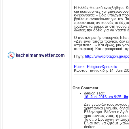
Η Ελλάς θεσμικά ενοχλήθηκε. Κ
και ακατανόητες και φανερώνουν
κληρονομιάς.»
Εδώ υπάρχει πρόβλ
βγάλαμε ανακοίνωση για την Παλμ
προσεκτικός αν κουνάς το δάχτυ
τραβάνε τα ράμματα στη γούνα σο
δώσεις την άδεια για να χτιστε
Ο αναπληρωτής υπουργός Εξωτε
«Δεν είναι τίποτα τραγικό, δεν
απρέπειες…» Και όμως, μια χαρά
αυτοκριτική. Και προαιρετικά, 
Πηγή:
http://www.protagon.gr/ap
Rubrik: Religion/Θρησκεία
Κώστας Γιαννακίδης
14. Juni 20
One Comment
derkon
sagt:
16. Juni 2016 um 9:25 Uhr
Δεν γνωρίζω τους λόγους 
χριστιανικά μνημεία, δηλα
Ελληνισμό. Βέβαια η Αγιά 
χριστιανικός ναός, ή μουσ
Το ότι ο Ερντογάν εντάσσε
Είναι σαν να ζητάμε „καλ
derkon