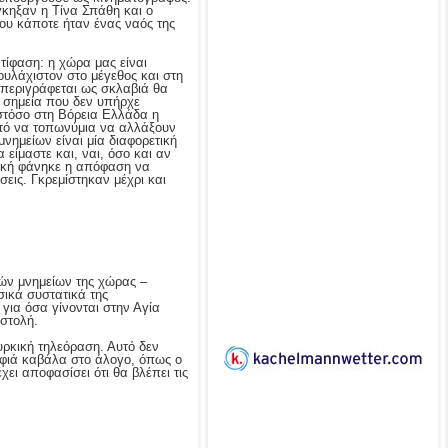
γκηξαν η Τίνα Σπάθη και ο
ου κάποτε ήταν ένας ναός της
ντίφαση: η χώρα μας είναι
υλάχιστον στο μέγεθος και στη
 περιγράφεται ως σκλαβιά θα
α σημεία που δεν υπήρχε
στόσο στη Βόρεια Ελλάδα η
μιτό να τοπωνύμια να αλλάξουν
νημείων είναι μία διαφορετική
είμαστε και, ναι, όσο και αν
γική φάνηκε η απόφαση να
εις. Γκρεμίστηκαν μέχρι και
κών μνημείων της χώρας –
σικά συστατικά της
 για όσα γίνονται στην Αγία
υστολή.
ουρκική τηλεόραση. Αυτό δεν
οφιά καβάλα στο άλογο, όπως ο
ει αποφασίσει ότι θα βλέπει τις