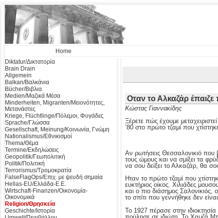
Home
Diktatur/Δικτατορία
Brain Drain
Allgemein
Balkan/Βαλκάνια
Bücher/Βιβλια
Medien/Μαζικά Μέσα
Οταν το Αλκαζάρ έπαιζε
Minderheiten, Migranten/Μειονότητες,
Κώστας Γιαννακίδης
Μετανάστες
Kriege, Flüchtlinge/Πόλεμοι, Φυγάδες
Ξέρετε πώς έχουμε μεταχειριστεί
Sprache/Γλώσσα
’80 στο πρώτο τζαμί που χτίστη
Gesellschaft, Meinung/Κοινωνία, Γνώμη
Nationalismus/Εθνικισμοί
Thema/Θέμα
Termine/Εκδηλώσεις
Αν ρωτήσεις Θεσσαλονικιό που β
Geopolitik/Γεωπολιτική
τους ώμους και να σμίξει τα φρύ
Politik/Πολιτική
να σου δείξει το Αλκαζάρ, θα σο
Terrorismus/Τρομοκρατία
FalseFlagOps/Επιχ. με ψευδή σημαία
Ηταν το πρώτο τζαμί που χτίστη
Hellas-EU/Ελλάδα-Ε.Ε.
ευκτήριος οίκος. Χιλιάδες μουσο
Wirtschaft-Finanzen/Οικονομία-
και ο πιο διάσημος Σαλονικιός,
Οικονομικά
το σπίτι που γεννήθηκε δεν είναι
Religion/Θρησκεία
Το 1927 πέρασε στην ιδιοκτησία 
Geschichte/Ιστορία
πούλησε σε ιδιώτη. Το Χαμζά Μπ
Umwelt/Περιβάλλον