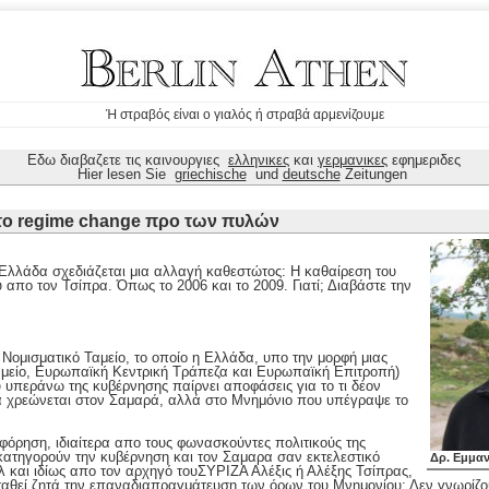
Ή στραβός είναι ο γιαλός ή στραβά αρμενίζουμε
Εδω διαβαζετε τις καινουργιες
ελληνικες
και
γερμανικες
εφημεριδες
Hier lesen Sie
griechische
und
deutsche
Zeitungen
 το regime change προ των πυλών
 Ελλάδα σχεδιάζεται μια αλλαγή καθεστώτος: Η καθαίρεση του
 απο τον Τσίπρα. Όπως το 2006 και το 2009. Γιατί; Διαβάστε την
 Νομισματικό Ταμείο, το οποίο η Ελλάδα, υπο την μορφή μιας
Ταμείο, Ευρωπαϊκή Κεντρική Τράπεζα και Ευρωπαϊκή Επιτροπή)
υ υπεράνω της κυβέρνησης παίρνει αποφάσεις για το τι δέον
να χρεώνεται στον Σαμαρά, αλλά στο Μνημόνιο που υπέγραψε το
όρηση, ιδιαίτερα απο τους φωνασκούντες πολιτικούς της
κατηγορούν την κυβέρνηση και τον Σαμαρα σαν εκτελεστικό
Δρ. Εμμα
λ και ιδίως απο τον αρχηγό τουΣΥΡΙΖΑ Αλέξις ή Αλέξης Τσίπρας,
σταθεί ζητά την επαναδιαπραγμάτευση των όρων του Μνημονίου; Δεν γνωρίζουν