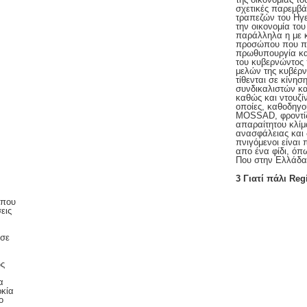
σχετικές παρεμβά
τραπεζών του Ηγ
την οικονομία του
παράλληλα η με κ
προσώπου που πή
πρωθυπουργία και
του κυβερνώντος
μελών της κυβέρν
τίθενται σε κίνη
συνδικαλιστών κ
καθώς και ντουζί
οποίες, καθοδηγο
MOSSAD, φροντίζο
απαραίτητου κλίμ
ανασφάλειας και
πνιγόμενοι είναι
απο ένα φίδι, όπω
Που στην Ελλάδα 
3 Γιατί πάλι Re
 που
εις
ισε
ως
α
ρκία
ο