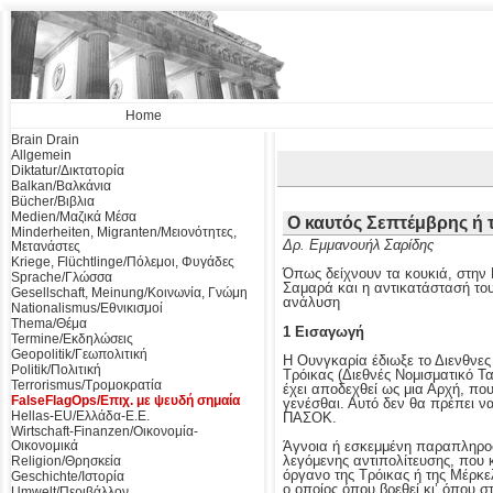
Home
Brain Drain
Allgemein
Diktatur/Δικτατορία
Balkan/Βαλκάνια
Bücher/Βιβλια
Medien/Μαζικά Μέσα
Ο καυτός Σεπτέμβρης ή
Minderheiten, Migranten/Μειονότητες,
Δρ. Εμμανουήλ Σαρίδης
Μετανάστες
Kriege, Flüchtlinge/Πόλεμοι, Φυγάδες
Όπως δείχνουν τα κουκιά, στην
Sprache/Γλώσσα
Σαμαρά και η αντικατάστασή του
Gesellschaft, Meinung/Κοινωνία, Γνώμη
ανάλυση
Nationalismus/Εθνικισμοί
Thema/Θέμα
1 Εισαγωγή
Termine/Εκδηλώσεις
Geopolitik/Γεωπολιτική
Η Ουνγκαρία έδιωξε το Διενθνες
Politik/Πολιτική
Τρόικας (Διεθνές Νομισματικό 
Terrorismus/Τρομοκρατία
έχει αποδεχθεί ως μια Αρχή, πο
FalseFlagOps/Επιχ. με ψευδή σημαία
γενέσθαι. Αυτό δεν θα πρέπει 
Hellas-EU/Ελλάδα-Ε.Ε.
ΠΑΣΟΚ.
Wirtschaft-Finanzen/Οικονομία-
Οικονομικά
Άγνοια ή εσκεμμένη παραπληροφ
λεγόμενης αντιπολίτευσης, που 
Religion/Θρησκεία
όργανο της Τρόικας ή της Μέρκε
Geschichte/Ιστορία
ο οποίος όπου βρεθεί κι’ όπου 
Umwelt/Περιβάλλον