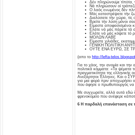
Δέν πληρώνουμε τίποτα, γι
Νά πληρώσουν οί τράπεζες
Ο λαός ενωμένος δέν πλη
Μάς καταστρέψατε τήν ζ
Διαλύσατε τήν χώρα, τίς ο
Βρείτε τήν λύση μόνοι σας
Είμαστε αποφασισμένοι κα
Ελάτε νά μάς πάρετε τά 
Ελάτε νά μάς κόψετε τό 
ΜΟΛΩΝ ΛΑΒΕ
Είμαστε χιλιάδες, εκατομ
ΓΕΝΙΚΗ ΠΟΛΙΤΙΚΗ ΑΝΥ
ΟΥΤΕ ΕΝΑ ΕΥΡΩ, ΣΕ Τ
(απο το
http://lefta-telos.blogsp
Για το χάος, την ανομία και την
πολιτικά κόμματα: «Τα ψέματα το
πραγματικότητα της ελληνικής οι
Ανεξάρτητοι Έλληνες. Και ο ΣΥΡ
για μια φορά πριν αποχωρήσει 
που άφησε ο πρωθυπουργός να πλ
Με συγχωρείτε, αλλά αυτά εδώ δ
φρενοκομείο που ανέφερε κάπο
6 Η παρδαλή επανάσταση σε π