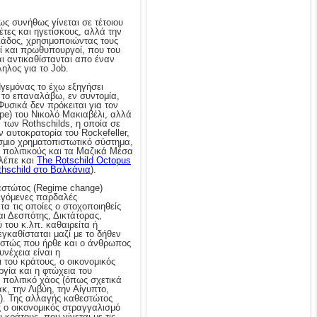
ως συνήθως γίνεται σε τέτοιου
τες και ηγετίσκους, αλλά την
λλάδος, χρησιμοποιώντας τους
οί και πρωθυπουργοί, που του
ι αντικαθίστανται απο έναν
ηλος για το Job.
Ηγεμόνας το έχω εξηγήσει
 το επαναλάβω, εν συντομία,
Φυσικά δεν πρόκειται για τον
ipe) του Νικολό Μακιαβέλι, αλλά
 των Rothschilds, η οποία σε
 αυτοκρατορία του Rockefeller,
σμιο χρηματοπιστωτικό σύστημα,
ς πολιτικούς και τα Μαζικά Μέσα
λέπε και
The Rotschild Octopus
thschild στο Βαλκάνια
).
εστώτος (Regime change)
εγόμενες παρδαλές
α τις οποίες ο στοχοποιηθείς
αι Δεσπότης, Δικτάτορας,
 του κ.λπ. καθαιρείτα ή
εγκαθίσταται μαζί με το δήθεν
εστώς που ήρθε και ο άνθρωπος
νέχεια είναι η
του κράτους, ο οικονομικός
ργία και η φτώχεια του
 πολιτικό χάος (όπως σχετικά
κ, την Λιβύη, την Αίγυπτο,
). Της αλλαγής καθεστώτος
ς ο οικονομικός στραγγαλισμό
υ κράτους, που γίνεται με τις