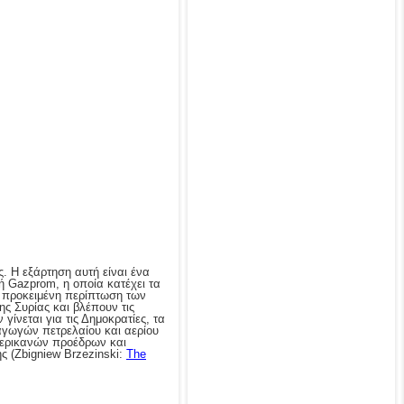
ς. Η εξάρτηση αυτή είναι ένα
ή Gazprom, η οποία κατέχει τα
ν προκειμένη περίπτωση των
 Συρίας και βλέπουν τις
γίνεται για τις Δημοκρατίες, τα
αγωγών πετρελαίου και αερίου
αμερικανών προέδρων και
ς (Zbigniew Brzezinski:
The