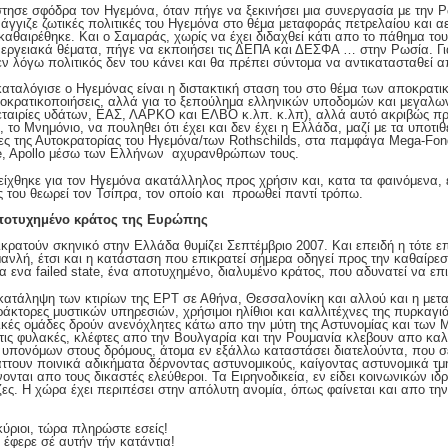
σε σφόδρα τον Ηγεμόνα, όταν πήγε να ξεκινήσει μια συνεργασία με την Ρ
άγγιζε ζωτικές πολιτικές του Ηγεμόνα στο θέμα μεταφοράς πετρελαίου και α
καθαιρέθηκε. Και ο Σαμαράς, χωρίς να έχει διδαχθεί κάτι απο το πάθημα το
νεργειακά θέματα, πήγε να εκποιήσει τις ΔΕΠΑ και ΔΕΣΦΑ … στην Ρωσία. Γ
ο εν λόγω πολιτικός δεν του κάνει και θα πρέπει σύντομα να αντικατασταθεί
αταλόγισε ο Ηγεμόνας είναι η διστακτική σταση του στο θέμα των αποκρατι
αποκρατικοποιήσεις, αλλά για το ξεπούλημα ελληνικών υποδομών και μεγαλω
εταιρίες υδάτων, ΕΑΣ, ΛΑΡΚΟ και ΕΛΒΟ κ.λπ. κ.λπ), αλλά αυτό ακριβώς προ
 το Μνημόνιο, να πουληθει ότι έχει και δεν έχει η Ελλάδα, μαζί με τα υποτ
ίδες της Αυτοκρατορίας του Ηγεμόνα/των Rothschilds, στα παμφάγα Mega-Fon
ee, Apollo μέσω των Ελλήνων αχυρανθρώπων τους.
ίχθηκε για τον Ηγεμόνα ακατάλληλος προς χρήσιν και, κατα τα φαινόμενα, 
 του θεωρεί τον Τσίπρα, τον οποίο και προωθεί παντί τρόπω.
ο αποτυχημένο κράτος της Ευρώπης
ρατούν σκηνικό στην Ελλάδα θυμίζει Σεπτέμβριο 2007. Και επειδή η τότε ε
νλή, έτσι και η κατάσταση που επικρατεί σήμερα οδηγεί προς την καθαίρε
 ενα failed state, ένα αποτυχημένο, διαλυμένο κράτος, που αδυνατεί να επι
 κατάληψη των κτιρίων της ΕΡΤ σε Αθήνα, Θεσσαλονίκη και αλλού και η μετα
ράκτορες μυστικών υπηρεσιών, χρήσιμοι ηλίθιοι και καλλιτέχνες της πυρκαγι
κές ομάδες δρούν ανενόχλητες κάτω απο την μύτη της Αστυνομίας και των
τις φυλακές, κλέφτες απο την Βουλγαρία και την Ρουμανία κλεβουν απο κα
 υπονόμων στους δρόμους, άτομα εν εξάλλω καταστάσει διατελούντα, που σ
άττουν ποινικά αδικήματα δέρνοντας αστυνομικούς, καίγοντας αστυνομικά τ
ήνονται απο τους δικαστές ελεύθεροι. Τα Ειρηνοδικεία, εν είδει κοινωνικών 
ς. Η χώρα έχει περιπέσει στην απόλυτη ανομία, όπως φαίνεται και απο τ
ύριοι, τώρα πληρώστε εσείς!
 έφερε σέ αυτήν τήν κατάντια!