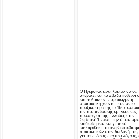
Ο Ηγεμόνας είναι λοιπόν αυτός,
ανεβάζει και κατεβάζει κυβερνήσ
και πολιτικούς, παράδειγμα η
στρατιωτική χούντα, που με το
πραξικόπημά της το 1967 εμπόδ
την παπανδρεϊκής εμπνεύσεως
προσέγγιση της Ελλάδος στην
Σοβιετική Ένωση, την όποια όμ
επιδίωξε μετα και γι‘ αυτό
καθαιρέθηκε, το ανεβοκατέβασμ
στρατιωτικών στην διπλανή Του
για τους ίδιους περίπου λόγους, 