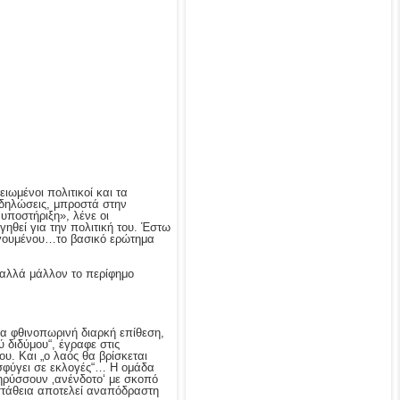
ιωμένοι πολιτικοί και τα
υ δηλώσεις, μπροστά στην
υποστήριξη», λένε οι
ηθεί για την πολιτική του. Έστω
ηγουμένου…το βασικό ερώτημα
 αλλά μάλλον το περίφημο
ια φθινοπωρινή διαρκή επίθεση,
 διδύμου“, έγραφε στις
υ. Και „ο λαός θα βρίσκεται
σφύγει σε εκλογές“… Η ομάδα
ρύσσουν ‚ανένδοτο‘ με σκοπό
στάθεια αποτελεί αναπόδραστη