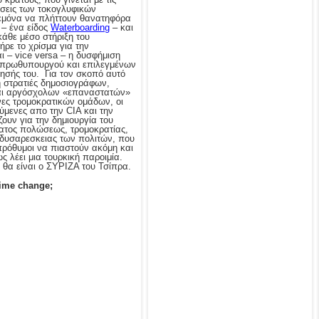
σεις των τοκογλυφικών
εμόνα να πλήττουν θανατηφόρα
 – ένα είδος
Waterboarding
– και
άθε μέσο στήριξη του
ρε το χρίσμα για την
 – vice versa – η δυσφήμιση
 πρωθυπουργού και επιλεγμένων
ησής του. Για τον σκοπό αυτό
ση στρατιές δημοσιογράφων,
αι αργόσχολων «επαναστατών»
νες τρομοκρατικών ομάδων, οι
ύμενες απο την CIA και την
υν για την δημιουργία του
ατος πολώσεως, τρομοκρατίας,
 δυσαρεσκειας των πολιτών, που
 πρόθυμοι να πιαστούν ακόμη και
ς λέει μια τουρκική παροιμία.
θα είναι ο ΣΥΡΙΖΑ του Τσίπρα.
gime change;