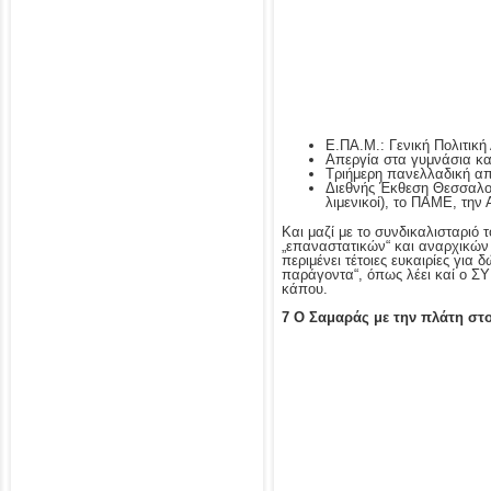
E.ΠΑ.Μ.: Γενική Πολιτική
Απεργία στα γυμνάσια κα
Τριήμερη πανελλαδική απε
Διεθνής Έκθεση Θεσσαλον
λιμενικοί), το ΠΑΜΕ, την
Και μαζί με το συνδικαλισταρι
„επαναστατικών“ και αναρχικών
περιμένει τέτοιες ευκαιρίες για
παράγοντα“, όπως λέει καί ο ΣΥ
κάπου.
7 Ο Σαμαράς με την πλάτη στο