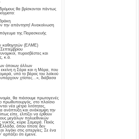
.
 δρόμους θα βρίσκονται πάντως
είγματα:
-Θράκη
υν την απάντηση! Ανακοίνωση
απόγευμα της Παρασκευής
εων καθηγητών (ΕΛΜΕ)
 Σεπτεμβρίου
υνομικοί, πυροσβέστες και
, κ.ά.
 των όποιων άλλων
 εκείνη η Σάρα και η Μάρα, που
Σαμαρά, υπό το βάρος του λαϊκού
ν υπάρχουν χτίστες…», διάβασα
κονομία, θα πιάσουμε πρωτογενές
 ο πρωθυπουργός, στο πλαίσιο
νται νέα μέτρα λιτότητας,
ία ανάπτυξη και ανάκαμψη την
πως είπε, ελπίζει να έρθουν
πους μεγάλων πολυεθνικών
ής νυκτός, κύριε Σαμαρά. Ποιός
 Ελλάδα, όπου τίποτε δεν
αι λιγάκι στις απεργίες; Σε ένα
’ αρπάξει ότι έμεινε.