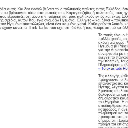
όλα αυτά; Και δεν εννοώ βέβαια τους πολιτικούς παίκτες εντός Ελλάδος, όπ
 που βρίσκονται πίσω απο αυτούς τους Καραγκίοζηδες ή πολιτικούς, τους ηγέ
 που εξουσιάζει όχι μόνο την πολιτική και τους πολιτικούς εντός και εκτός Ε
ης σχέδια, αυτόν που εγώ ονομάζω Ηγεμόνα. Έλληνες – και ξένοι – πολιτικ
τον Ηγεμόνα ακατάλληλοι, είναι ένα καμμένο χαρτί. Καθαιρούνται λοιπόν κα
έχουν κάνει τα Think Tanks που έχει στη διάθεσή του, θεωρείται πιό κατάλλ
Το ποιός είναι ο 
πολλές φορές, ας
ακόμη μια φορά. 
Ηγεμόνα (Il Princ
για την Δυναστεία
συνεργασία με την
ελέγχει το παγκό
την πολιτική, του
Πληροφόρησης (β
– Το οκταπόδι Ro
Της αλλαγής καθ
προηγούνται οι λ
επαναστάσεις, κατ
Ηγέτης, λέγεται κ
Σφαγέας του λαού
δολοφονείται και 
δημοκρατικό καθ
του Ηγεμόνα. Η συ
αποδιάρθρωσηκαι 
κατήφορος, ή ανε
πληθυσμού και το
πρόσφατα στο Ιρα
σήμερα στη Συρία
προηγείται επίση
της οικονομίας το