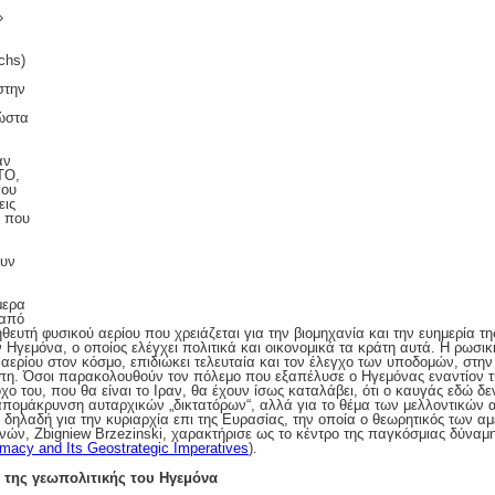
»
chs)
στην
ώστα
αν
ΤΟ,
που
εις
ά που
ουν
μερα
 από
ευτή φυσικού αερίου που χρειάζεται για την βιομηχανία και την ευημερία τη
 Ηγεμόνα, ο οποίος ελέγχει πολιτικά και οικονομικά τα κράτη αυτά. Η ρωσικ
ερίου στον κόσμο, επιδιώκει τελευταία και τον έλεγχο των υποδομών, στη
. Όσοι παρακολουθούν τον πόλεμο που εξαπέλυσε ο Ηγεμόνας εναντίον της
χο του, που θα είναι το Ιραν, θα έχουν ίσως καταλάβει, ότι ο καυγάς εδώ δεν 
απομάκρυνση αυταρχικών „δικτατόρων“, αλλά για το θέμα των μελλοντικών 
δηλαδή για την κυριαρχία επι της Ευρασίας, την οποία ο θεωρητικός των 
ών, Zbigniew Brzezinski, χαρακτήρισε ως το κέντρο της παγκόσμιας δύναμη
macy and Its Geostrategic Imperatives
).
 της γεωπολιτικής του Ηγεμόνα