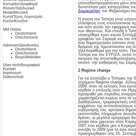
επαναδιαπραγμάτευση μόνο απο μ
Korruption/Διαφθορά
δυνατότητα μιας καταγγελίας τ
Reisen/Ταξιδιωτικά
Δημοκρατίας
τον Φεβρουάριο του
Musik/Μουσική
Kunst/Τέχνη, Λογοτεχνία
Η σταση του Τσίπρα είναι καταν
Küche/Κουζίνα
ελλείψεως ενος εναλλακτικού πρ
και απο αυτόν την εφαρμογή του
MM Online
των ιθαγενών. Και επειδή ο Τσί
Deutschland
υποσχέθηκε έναν καυτό Σεπτέμβρ
Griechenland
γραφείου του Σαμαρά και του σπ
που δημιούργησαν κάποιοι στην 
Adressen/Διευθυνσεις
δρόμους της πρωτεύουσας και ά
Deutschland
τηλεπαράθυρα και τον τύπο. Που
Griechenland
Τσίπρα και τον ΣΥΡΙΖΑ, αυτοί 
Blogs/Websites
σκηνικό της αποσταθεροποίησης,
σκοπό την καθαίρεση του Σαμα
Über mich/Βιογραφικά
Kontakt
2 Regime change
Impressum
Datenschutz
Για να αναλάβει ο Τσίπρας την 
λεγόμενο Regime change. Αλλαγή
2009, όταν τις εκλογές που έγι
κέρδισε ο επιλεγής απο τον Ηγ
προηγηθεί μια περίοδος αναρχί
χαρακτηρίζεται κυρίως απο τα γ
Διαδηλώσεις, τρομοκρατικές επ
κομμάτων της αντιπολιτεύσεως 
κυβέρνησής του, αρνητικά δημοσ
εκατοντάδες πληρωμένα σκανδαλ
δράσει, οι μεγάλοι εμπρησμοί δ
οποίοι όλοι χρεώναν στον Καρα
2007 που κέρδισε μεν ο Καραμα
συνέβη το 2009 (για τα όσα συ
προκηρυχθηκαν στις 16. Σεπτεμ