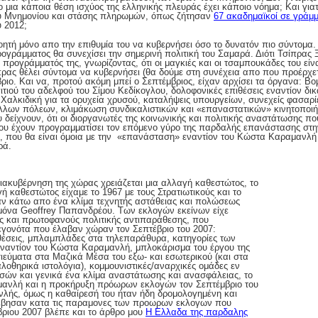
ια κάποια θέση ισχύος της ελληνικής πλευράς έχει κάποιο νόημα; Και γιατί
ου Μνημονίου και στάσης πληρωμών, όπως ζήτησαν
67 ακαδημαϊκοί σε γράμμ
 2012;
οητή μόνο απο την επιθυμία του να κυβερνήσει όσο το δυνατόν πιο σύντομα.
ογράμματος θα συνεχίσει την σημερινή πολιτική του Σαμαρά. Διότι Τσίπρας 
 προγράμματός της, γνωρίζοντας, ότι οι μαγκιές και οι τσαμπουκάδες του εί
πρας θέλει σύντομα να κυβερνήσει (θα δούμε στη συνέχεια απο που προέρχετα
ιο. Και να, προτού ακόμη μπεί ο Σεπτέμβριος, είχαν αρχίσει τα όργανα: Βο
ιτιού του αδελφού του Σίμου Κεδίκογλου, δολοφονικές επιθέσεις εναντίον δ
Χαλκιδική για τα ορυχεία χρυσού, καταλήψεις υπουργείων, συνεχείς φασαρί
λλων πόλεων, κλιμάκωση συνδικαλιστικών και «επαναστατικών» κινητοποιή
 δείχνουν, ότι οι διοργανωτές της κοινωνικής και πολιτικής αναστάτωσης π
που έχουν προγραμματίσει τον επόμενο γύρο της παρδαλής επανάστασης στη
 που θα είναι όμοια με την «επανάσταση» εναντίον του Κώστα Καραμανλή τ
ρά.
διακυβέρνηση της χώρας χρειάζεται μια αλλαγή καθεστώτος, το
 καθεστώτος είχαμε το 1967 με τους Στρατιωτικούς και το
ναν κάτω απο ένα κλίμα τεχνητής αστάθειας και πολώσεως
εμόνα Geoffrey Παπανδρέου. Των εκλογών εκείνων είχε
ας και πρωτοφανούς πολιτικής αντιπαράθεσης, που
εγονότα που έλαβαν χώραν τον Σεπτέβριο του 2007:
ιθέσεις, μπλαμπλάδες στα τηλεπαράθυρα, κατηγορίες των
εναντίον του Κώστα Καραμανλή, μπλοκάρισμα του έργου της
ιεύματα στα Μαζικά Μέσα του εξω- και εσωτερικού (και στα
οθηρικά ιστολόγια), κομμουνιστικές/αναρχικές ομάδες εν
ασών και γενικά ένα κλίμα αναστάτωσης και ανασφάλειας, το
μανλή και η προκήρυξη πρόωρων εκλογών τον Σεπτέμβριο του
νλής, όμως η καθαίρεσή του ήταν ήδη δρομολογημένη και
νέβησαν κατα τις παραμονες των προωρων εκλογων που
βριου 2007 βλέπε και το άρθρο μου
Η Ελλαδα της παρδαλης