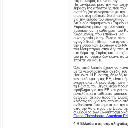
παροπλισμός του Geoffrey
Παπανδρέου, μετα την «επιτυχή
έκβαση της αποστολής που του
ανετέθη (σε συνεργασία με την
σιωνιστική τράπεζα Goldman Sa
για την είσοδο του σιωνιστικού
Διεθνούς Νομισματικού Ταμείου 
Ευρωζώνη μέσω της ελληνικής
χρεωκοπίας, η καθαίρεση του Κ
Καραμανλή, που επιδίωκε μια
συνεργασία με την Ρωσία στον
αγωγό South Stream και αρνιότ
την είσοδο των Σκοπίων στο ΝΑ
του Μουμπάρακ στην Αίγυπτο, 
στο θέμα της Συρίας και τις σχέσ
του με το Ισραήλ δεν έκανε αυτ
έπρεπε να κάνει.
Όλα αυτά λοιπόν έχουν να κάν
με τα γεωστρατηγικά σχέδια του
Ηγεμόνα. Η Ευρώπη, δηλαδή τα
κεντρικά κράτη της ΕΕ, είναι σή
ενεργειακά πλήρως εξαρτημένη
τη Ρωσία, τον μεγαλύτερο προμηθ
πρόβλημα για την ΕΕ και για τον
μεγαλύτερα αποθέματα φυσικού α
αγωγών αεριου προς την Ευρώπη
κινήσεις του για τον επόμενο στό
ανθρώπινα δικαιώματα και την 
απο την Ασία προς την Ευρώπη, 
σύμβουλος των Σιωνιστοαμερικαν
Grand Chessboard: American Pri
4 Η Ελλάδα στις συμπληγάδες