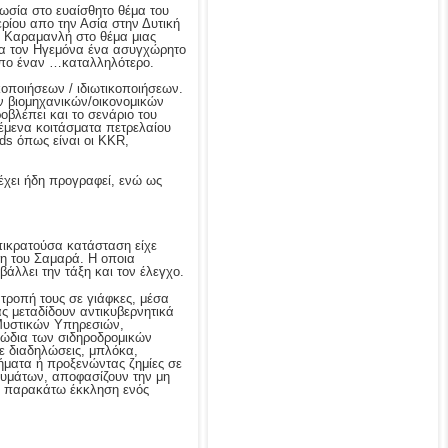
ωσία στο ευαίσθητο θέμα του
ερίου απο την Ασία στην Δυτική
υ Καραμανλή στο θέμα μιας
ια τον Ηγεμόνα ένα ασυγχώρητο
 απο έναν …καταλληλότερο.
κοποιήσεων / ιδιωτικοποιήσεων.
ν βιομηχανικών/οικονομικών
βλέπει και το σενάριο του
ιθέμενα κοιτάσματα πετρελαίου
ds όπως είναι οι KKR,
έχει ήδη προγραφεί, ενώ ως
πικρατούσα κατάσταση είχε
ση του Σαμαρά. Η οποια
βάλλει την τάξη και τον έλεγχο.
τροπή τους σε γιάφκες, μέσα
άς μεταδίδουν αντικυβερνητικά
 Μυστικών Υπηρεσιών,
λώδια των σιδηροδρομικών
ε διαδηλώσεις, μπλόκα,
μήματα ή προξενώντας ζημίες σε
ιδρυμάτων, αποφασίζουν την μη
ην παρακάτω έκκληση ενός