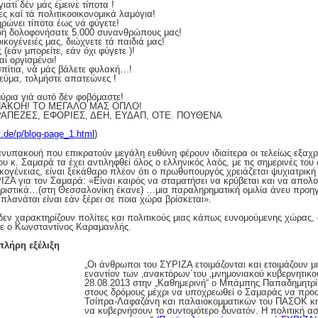
ατί δέν μάς έμεινε τίποτα !
 καί τά πολιτικοοικονομικά λαμόγια!
ρώνει τίποτα έως νά φύγετε!
ωή δολοφονήσατε 5.000 συνανθρώπους μας!
ικογένειές μας, διώχνετε τά παιδιά μας!
 (εάν μπορείτε, εάν όχι φύγετε )!
ί οργισμένοι!
σπίτια, νά μάς βάλετε φυλακή…!
ρεύμα, τολμήστε απατεώνες !
μύρια γιά αυτό δέν φοβόμαστε!
ΠΑΚΟΗ! ΤΟ ΜΕΓΑΛΟ ΜΑΣ ΟΠΛΟ!
ΡΑΠΕΖΕΣ, ΕΦΟΡΙΕΣ, ΔΕΗ, ΕΥΔΑΠ, ΟΤΕ. ΠΟΥΘΕΝΑ
ot.de/p/blog-page_1.html
)
 ανυπακουή που επικρατούν μεγάλη ευθύνη φέρουν ιδιαίτερα οι τελείως εξαχρε
υ κ. Σαμαρά τα έχει αντιληφθεί όλος ο ελληνικός λαός, με τις σημερινές το
κογένειας, είναι ξεκάθαρο πλέον ότι ο πρωθυπουργός χρειάζεται ψυχιατρική 
ΙΖΑ για τον Σαμαρά: «Είναι καιρός να σταματήσει να κρύβεται και να απολογ
οριστικά…(στη Θεσσαλονίκη έκανε) …μια παραληρηματική ομιλία άνευ προ
ανάται είναι εάν ξέρει σε ποια χώρα βρίσκεται».
εν χαρακτηρίζουν πολίτες και πολιτικούς μιας κάπως ευνομούμενης χώρας,
τε ο Κωνσταντίνος Καραμανλής.
λήρη εξέλιξη
„Οι άνθρωποι του ΣΥΡΙΖΑ ετοιμάζονται και ετοιμάζουν μ
εναντίον των ‚ανακτόρων΄του ‚μνημονιακού κυβερνητικού
28.08.2013 στην „Καθημερινή“ ο Μπάμπης Παπαδημητρίο
στους δρόμους μέχρι να υποχρεωθεί ο Σαμαράς να προ
Τσίπρα-Λαφαζάνη και παλαιοκομματικών του ΠΑΣΟΚ κη
να κυβερνήσουν το συντομότερο δυνατόν. Η πολιτική α