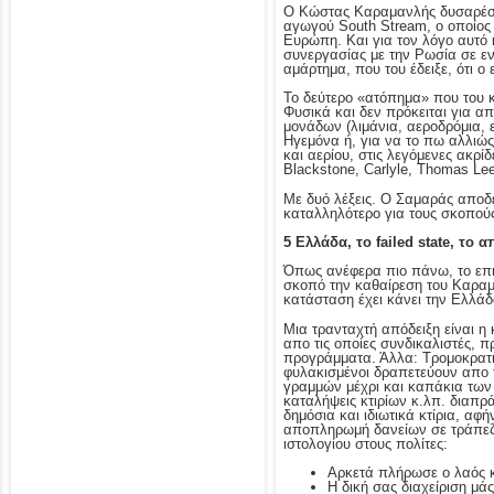
Ο Κώστας Καραμανλής δυσαρέστη
αγωγού South Stream, ο οποίος 
Ευρώπη. Και για τον λόγο αυτό 
συνεργασίας με την Ρωσία σε ε
αμάρτημα, που του έδειξε, ότι 
Το δεύτερο «ατόπημα» που του κ
Φυσικά και δεν πρόκειται για 
μονάδων (λιμάνια, αεροδρόμια, 
Ηγεμόνα ή, για να το πω αλλιώς,
και αερίου, στις λεγόμενες ακρ
Blackstone, Carlyle, Thomas L
Με δυό λέξεις. Ο Σαμαράς αποδε
καταλληλότερο για τους σκοπούς
5 Ελλάδα, το failed state, τ
Όπως ανέφερα πιο πάνω, το επικ
σκοπό την καθαίρεση του Καραμα
κατάσταση έχει κάνει την Ελλάδα
Μια τρανταχτή απόδειξη είναι η
απο τις οποίες συνδικαλιστές, π
προγράμματα. Άλλα: Τρομοκρατι
φυλακισμένοι δραπετεύουν απο 
γραμμών μέχρι και καπάκια των
καταλήψεις κτιρίων κ.λπ. διαπρ
δημόσια και ιδιωτικά κτίρια, αφ
αποπληρωμή δανείων σε τράπεζε
ιστολογίου στους πολίτες:
Αρκετά πλήρωσε ο λαός κ
Η δική σας διαχείριση μάς