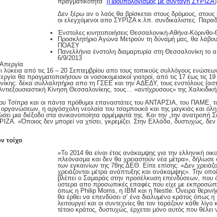
πραγματικότητα“
(Προϋπολογισμός με συνταγή ΣΥΡΙΖΑ
)
Δεν ξέρω αν ο λαός θα βρίσκεται στους δρόμους, στους
οι ελεγχόμενοι απο ΣΥΡΙΖΑ κ.λπ. συνδικαλιστες. Παραδ
Ένστολες κινητοποιήσεις Θεσσαλονική-Αθήνα-Κόρινθο
Προσκλητήριο Αγώνα Μετρούν τη δύναμή μας, θα λάβο
ΠΟΑΣΥ
Πανελλήνια ένστολη διαμαρτυρία στη Θεσσαλονίκη το 
6/9/2013
 Απεργία
ι λύκεια από τις 16 – 20 Σεπτεμβρίου απο τους τοπικούς συλλόγους ενώσ
ργία θα πραγματοποιήσουν οι νοσοκομειακοί γιατροί, από τις 17 έως τις 19
ίκης: δέκα συλλαλητήρια απο τη ΓΣΕΕ και την ΑΔΕΔΥ, τους ενστόλους (αστ
 Αντιεξουσιαστική Κίνηση Θεσσαλονίκης, τους… «αντίχρυσους» της Χαλκιδικής
ό του Τσίπρα και οι πάντα πρόθυμοι επαναστάτες του ΑΝΤΑΡΣΙΑ, του ΠΑΜΕ,
 οργανώσεων, η αργόσχολη νεολαία του τσαμπουκά και της μαγκιάς και όλη
 δώσει μια διέξοδο στα ανικανοποίητα ορμέμφυτά της. Και την „την ανατροπή 
ΡΙΖΑ. «Όποιος δεν μπορεί να χτίσει, γκρεμίζει. Στην Ελλάδα, δυστυχώς, δε
ν τοίχο
«Το 2014 θα είναι έτος ανάκαμψης για την ελληνική οι
πλεόνασμα και δεν θα χρειαστούν νέα μέτρα», δήλωσε
των εγκαινίων της 78ης ΔΕΘ. Είπε επίσης: «Δεν χρειάζο
χρειάζονται μέτρα ανάπτυξης και ανάκαμψης». Την οπο
βλέπει ο Σαμαράς στην προσέλκυση επενδύσεων, που ό
ύστερα απο προσωπικές επαφές που είχε με εκπροσώ
όπως η Philip Morris, η IBΜ και η Νestle. Όνειρα θεριν
θα έρθει να επενδύσει σ’ ένα διαλυμένο κράτος όπως η
λειτουργεί και οι συντεχνίες θα τον ταράζουν κάθε λίγο κ
τέτοιο κράτος, δυστυχώς, έρχεται μόνο αυτός που θέλει ν