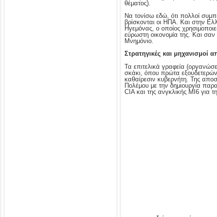
θέματος).
Να τονίσω εδώ, ότι πολλοί συμπα
βρίσκονται οι ΗΠΑ. Και στην Ελλ
Ηγεμόνας, ο οποίος χρησιμοποιεί
εύρωστη οικονομία της. Και σαν σ
Μνημόνιο.
Στρατηγικές και μηχανισμοί 
Τα επιτελικά γραφεία (οργανώσε
σκάκι, όπου πρώτα εξουδετερώνε
καθαίρεσιν κυβερνήτη. Της αποσ
Πολέμου με την δημιουργία παρ
CIA και της ανγκλικής MI6 για 