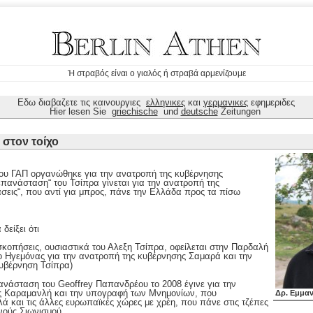
Ή στραβός είναι ο γιαλός ή στραβά αρμενίζουμε
Εδω διαβαζετε τις καινουργιες
ελληνικες
και
γερμανικες
εφημεριδες
Hier lesen Sie
griechische
und
deutsche
Zeitungen
 στον τοίχο
ου ΓΑΠ οργανώθηκε για την ανατροπή της κυβέρνησης
επανάσταση“ του Τσίπρα γίνεται για την ανατροπή της
εις“, που αντί για μπρος, πάνε την Ελλάδα προς τα πίσω
δείξει ότι
κοπήσεις, ουσιαστικά του Αλεξη Τσίπρα, οφείλεται στην Παρδαλή
Ηγεμόνας για την ανατροπή της κυβέρνησης Σαμαρά και την
κυβέρνηση Τσίπρα)
άσταση του Geoffrey Παπανδρέου το 2008 έγινε για την
ς Καραμανλή και την υπογραφή των Μνημονίων, που
Δρ. Εμμα
 και τις άλλες ευρωπαϊκές χώρες με χρέη, που πάνε στις τζέπες
νούς Σιωνισμού