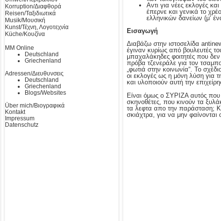
Αντι για νέες εκλογές και
Korruption/Διαφθορά
έπερνε και γενικά το χρέ
Reisen/Ταξιδιωτικά
ελληνικών δανείων (μ‘ έ
Musik/Μουσική
Kunst/Τέχνη, Λογοτεχνία
Εισαγωγή
Küche/Κουζίνα
Διαβάζω στην ιστοσελίδα antine
MM Online
έγιναν κυρίως από βουλευτές το
Deutschland
μπαχαλάκηδες φοιτητές που δεν 
Griechenland
πρόβα τζενεράλε για τον τσαμπο
„φωτιά στην κοινωνία“. Το σχέδ
Adressen/Διευθυνσεις
οι εκλογές ως η μόνη λύση για 
Deutschland
και υλοποιούν αυτή την επιχείρησ
Griechenland
Blogs/Websites
Είναι όμως ο ΣΥΡΙΖΑ αυτός που 
σκηνοθέτες, που κινούν τα ξυλά
Über mich/Βιογραφικά
τα λεφτα απο την παράσταση; Κα
Kontakt
σκιάχτρα, για να μην φαίνονται οι
Impressum
Datenschutz