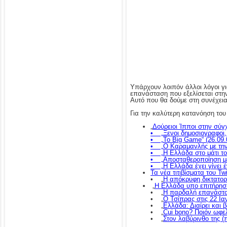
Υπάρχουν λοιπόν άλλοι λόγοι γι
επανάσταση που εξελίσεται στη
Αυτό που θα δούμε στη συνέχεια
Για την καλύτερη κατανόηση το
„
Δούρειοι Ίπποι στην σύ
• „
Ξενοι δημοσιογραφοι
• „
Το Big Game
“ (26.09.
• „
Ο Καραμανλής με την
• „
Η Ελλάδα στο μάτι τ
• „
Αποσταθεροποίηση μ
• „
Η Ελλάδα έχει γίνει έ
Τα νέα τιτιβίσματα του Tw
• „
Η απόκρυφη δικτατορί
„
Η Ελλάδα υπο επιτήρησ
• „
Η παρδαλή επανάστα
• „
Ο Τσίπρας στις 22 Ιαν
• „
Ελλάδα: Διαίρει και 
• „
Cui bono? Ποιόν ωφε
• „
Στον λαβύρινθο της 