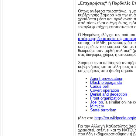
„Επιχειρήσεις“ ή Παρδαλές Ε
Όπως ανέφερα παραπάνω, η „επι
κυβέρνησης Σαμαρά και την ανάλ
χρειάζεται μέσα και οργάνωση π
από πίσω είναι ο Ηγεμόνας, η Δ
τοκογλυφικό/χρηματοπιστωτικό σ
Ο Ηγεμόνας ελέγχει τον ρού του 
απόκρυφη δικτατορία της αυτοκρ
επίσης τα ΜΜΕ, με ναυαρχίδα τ
εφημερίδων του κόσμου. Και με 
θεωρούμε σαν „ορθή πολιτική“ (p
στις διάφορες χώρες ή απομακρύν
Χρήσιμο είναι επίσης να αναφέρω
κυβερνήσεις και τα μέλη τους 
επιχειρήσεις υπο ψευδή σημαία
Agent provocateur
Black propaganda
Casus belli
Covert operation
Denial and deception
Front organization
Joe job
, a similar online 
Mimicry
State terrorism
(όλα στο
http://en.wikipedia.org/
Για την Αλλαγή Καθεστώτος (reg
χρειαστεί, στέλνει και το ΝΑΤΟ, 
που ήδη εκδημοκρατίσθηκαν ή βρ