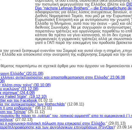
συμπτωση, οι δύο επίσης σιωνιστικοί οίκοι αξιολόγησης
την πιστωτική φερεγγυότητα της Ελλάδος (βλέπε και
DI
Das “nächste Lehman Brothers” – die Entstaatlichung de
αδιαφορώντας για άλλες λύσεις ανευρέσεως δανείων, α
Διεθνές Νομισματικό Ταμείο, που μαζί με την Ευρωπαικ
Ευρωπαϊκή Επιτροπή και με αντιπρόσωπο την γνωστή 
Ελλάδα το Μνημόνιο, αυτό που την έκανε – μαζί και ολ
διεθνούς Σιωνισμού. Να με συγχωρούν οι αναγνώστριες 
παραπάνω τράπεζες και οργανισμούς παραθέτω το επίθε
κάποτε θα πρέπει να γίνει κατανοητό, τό ότι δεν έχουμε
αμερικανικές ή γερμανικές τράπεζες αλλά με σιωνιστικές
γιατί ο ΓΑΠ παρά την εσκεμμένη του προδοσία βρίσκετα
α τον γενικό ξεσηκωμό εναντίον του Σαμαρά και αυτοί είναι η στημένη „επιχ
ν Ελλάδα και αποσκοπεί στην ανατροπή της κυβέρνησης Σαμαρά και την άνο
.
υ θέματος παραπέμπω σε σχετικά άρθρα μου που άρχισαν να δημοσιεύονται
γχρονη Ελλάδα
“ (20.01.08)
, ελληνες αντιεξουσιαστες και αποσταθεροποιηση στην Ελλαδα
“ 23.06.08
08)
 πλάτη στον τοίχο
“ (30.10.08)
ου κυκλώνα
“ (31.12.08)
ε σύστημα
“ (24.4.09)
να Failed State
“ (19.12.10)
itter και του Facebook
01.02.11
α της αυτοκρατορίας των Rothschilds
“ (12.08.11)
η ή υπο κηδεμονία;
“ (08.12.11)
ση του Τσίπρα
“ (25.11.12)
ουαρίου θα πάρει το „χρίσμα“ του „τοπικού αρμοστή“ απο το αμερικανικό (;) 
βασίλευε
“ (27.02.13)
λεί η κοινωνικο-πολιτική πόλωση που επικρατεί στην Ελλάδα;
“ (29.01.13)
(παρα)πληροφόρησης και των ψυχολογικών επιχειρήσεων (PsyOps)
“ 23.09.14