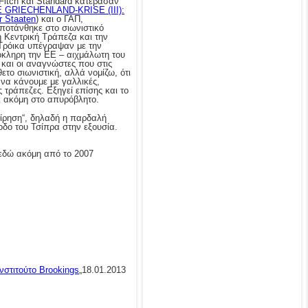
 Fitch και Standard κατέβασαν
E GRIECHENLAND-KRISE (III):
r Staaten
) και ο ΓΑΠ,
ποτάνθηκε στο σιωνιστικό
ή Κεντρική Τράπεζα και την
Τρόικα υπέγραψαν με την
όκληρη την ΕΕ – αιχμάλωτη του
και οι αναγνώστες που στις
το σιωνιστική, αλλά νομίζω, ότι
 να κάνουμε με γαλλικές,
 τράπεζες. Εξηγεί επίσης και το
ι ακόμη στο απυρόβλητο.
είρηση“, δηλαδή η παρδαλή
δο του Τσίπρα στην εξουσία.
 εδώ ακόμη από το 2007
ινστιτούτο Brookings
„18.01.2013