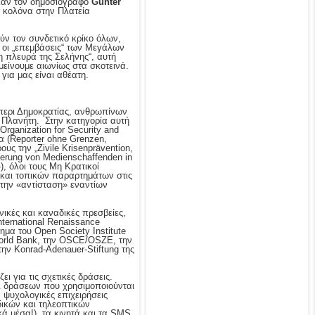
ιλαν τον δημοσιογράφο
Günter
α κολόνα στην Πλατεία
ύν τον συνδετικό κρίκο όλων,
ί οι „επεμβάσεις“ των Μεγάλων
η πλευρά της Σελήνης“, αυτή
μείνουμε αιωνίως στα σκοτεινά.
για μας είναι αθέατη.
περι Δημοκρατίας, ανθρωπίνων
υ Πλανήτη. Στην κατηγορία αυτή
rganization for Security and
α (Reporter ohne Grenzen,
ους την „Zivile Krisenprävention,
derung von Medienschaffenden in
), όλοι τους Μη Κρατικοί
 και τοπικών παραρτημάτων στις
την «αντίσταση» εναντίων
νικές και καναδικές πρεσβείες,
nternational Renaissance
ημα του Open Society Institute
 World Bank, την OSCE/OSZE, την
ν Konrad-Adenauer-Stiftung της
ι για τις σχετικές δράσεις.
οι δράσεων που χρησιμοποιούνται
 ψυχολογικές επιχειρήσεις
δικών και τηλεοπτικών
κά μέσα!), τα κινητά και τα SMS,