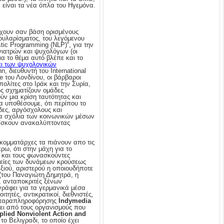
α είναι τα νέα όπλα του Ηγεμόνα.
έχουν σαν βάση ορισμένους
πουλαρίσματος, του λεγόμενου
ic Programming (NLP)“, για την
γιατρών και ψυχολόγων (οι
ια το θέμα αυτό βλέπε και το
αι των ψυχολογικών
, διευθυντή του International
ge του Λονδίνου, οι βάρβαροι
ολίτες στο Ιράκ και την Συρία,
ς σχηματίζουν ομάδες
ύν μια κρίση ταυτότητας και
Να υποθέσουμε, ότι περίπου το
δες, αργόσχολους και
τα σχόλια των κοινωνικών μέσων
ρίσκουν ανακαλύπτοντας
κομματάρχες τα πιάνουν απο τις
ρω, ότι στην μάχη για το
 και τους φωνασκούντες
ρείες των δυνάμεων κρούσεως
ξιού, αριστερού η οποιουδήποτε
του Παναγιώτη Δημητρά, η
, ανταποκριτές ξένων
ράφει για τα γερμανικά μέσα
τητές, αντικρατικοί, διεθνιστές,
αι παραπληροφόρησης
Indymedia
ει από τους οργανισμούς που
plied Nonviolent Action and
το Βελιγραδι, το οποίο έχει