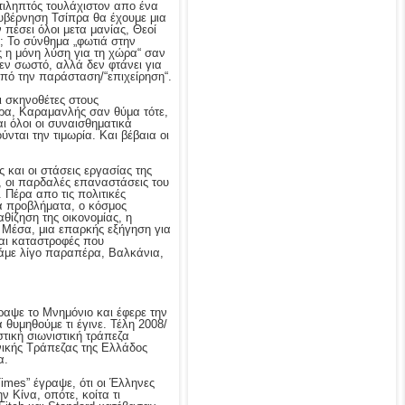
τιληπτός τουλάχιστον απο ένα
 κυβέρνηση Τσίπρα θα έχουμε μια
ν πέσει όλοι μετα μανίας, Θεοί
; Το σύνθημα „φωτιά στην
ς η μόνη λύση για τη χώρα“ σαν
εν σωστό, αλλά δεν φτάνει για
πό την παράσταση/“επιχείρηση“.
ι σκηνοθέτες στους
ώρα, Καραμανλής σαν θύμα τότε,
ι όλοι οι συναισθηματικά
νται την τιμωρία. Και βέβαια οι
 και οι στάσεις εργασίας της
, οι παρδαλές επαναστάσεις του
 Πέρα απο τις πολιτικές
κά προβλήματα, ο κόσμος
αθίζηση της οικονομίας, η
ά Μέσα, μια επαρκής εξήγηση για
και καταστροφές που
πάμε λίγο παραπέρα, Βαλκάνια,
αψε το Μνημόνιο και έφερε την
θυμηθούμε τι έγινε. Τέλη 2008/
τική σιωνιστική τράπεζα
ικής Τράπεζας της Ελλάδος
α.
Times” έγραψε, ότι οι Έλληνες
 Κίνα, οπότε, κοίτα τι