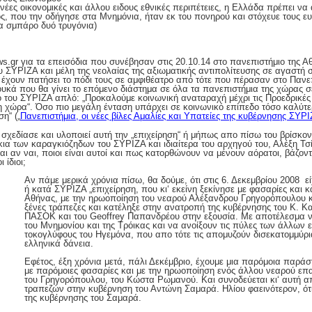
 νέες οικονομικές και άλλου ειδους εθνικές περιπέτειες, η Ελλάδα πρέπει να 
ος, που την οδήγησε στα Μνημόνια, ήταν εκ του πονηρού και στόχευε τους 
να σμπάρο δυό τρυγόνια)
ws.gr για τα επεισόδια που συνέβησαν στις 20.10.14 στο πανεπιστήμιο της Α
υ ΣΥΡΙΖΑ και μέλη της νεολαίας της αξιωματικής αντιπολίτευσης σε αγαστή
έχουν πατήσει το πόδι τους σε αμφιθέατρο από τότε που πέρασαν στο Πανεπι
υκά που θα γίνει το επόμενο διάστημα σε όλα τα πανεπιστήμια της χώρας σ
ιο του ΣΥΡΙΖΑ απλό: „Προκαλούμε κοινωνική αναταραχή μέχρι τις Προεδρικές
τη χώρα“. Όσο πιο μεγάλη ένταση υπάρχει σε κοινωνικό επίπεδο τόσο καλύτ
η“ („
Πανεπιστήμια, οι νέες βίλες Αμαλίες και Υπατείες της κυβέρνησης ΣΥΡ
σχεδίασε και υλοποιεί αυτή την „επιχείρηση“ ή μήπως απο πίσω του βρίσκον
κια των καραγκιόζηδων του ΣΥΡΙΖΑ και ιδιαίτερα του αρχηγού του, Αλέξη Τσ
ι αν ναι, ποιοι είναι αυτοί και πως κατορθώνουν να μένουν αόρατοι, βάζον
 ίδιοι;
Αν πάμε μερικά χρόνια πίσω, θα δούμε, ότι στις 6. Δεκεμβρίου 2008 
ή κατά ΣΥΡΙΖΑ „επιχείρηση, που κι‘ εκείνη ξεκίνησε με φασαρίες και 
Αθήνας, με την ηρωοποίηση του νεαρού Αλέξανδρου Γρηγορόπουλου κα
ξένες τράπεζες και κατέληξε στην ανατροπή της κυβέρνησης του Κ. Κ
ΠΑΣΟΚ και του Geoffrey Παπανδρέου στην εξουσία. Με αποτέλεσμα 
του Μνημονίου και της Τρόικας και να ανοίξουν τις πύλες των άλλω
τοκογλύφους του Ηγεμόνα, που απο τότε τις απομυζούν δισεκατομμύρι
ελληνικά δάνεια.
Εφέτος, έξη χρόνια μετά, πάλι Δεκέμβριο, έχουμε μια παρόμοια παράσ
με παρόμοιες φασαρίες και με την ηρωοποίηση ενός άλλου νεαρού επ
του Γρηγορόπουλου, του Κώστα Ρωμανού. Και συνοδεύεται κι‘ αυτή α
τραπεζών στην κυβέρνηση του Αντώνη Σαμαρά. Ηλίου φαεινότερον, ότι
της κυβέρνησης του Σαμαρά.