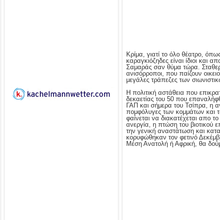
Κρίμα, γιατί το όλο θέατρο, όπ
καραγκιόζηδες είναι ίδιοι και 
Σαμαράς σαν θύμα τώρα. Σταθερο
ανισόρροποι, που παίζουν οικει
μεγάλες τράπεζες των σιωνιστι
Η πολιτική αστάθεια που επικρατ
δεκαετίας του 50 που επαναλήφθ
ΓΑΠ και σήμερα του Τσίπρα, η αν
πομφόλυγες των κομμάτων και τα
φαίνεται να διακατέχεται απο το 
ανεργία, η πτώση του βιοτικού 
την γενική αναστάτωση και κατα
κορυφώθηκαν τον φετινό Δεκέμβρ
Μέση Ανατολή ή Αφρική, θα δούμ