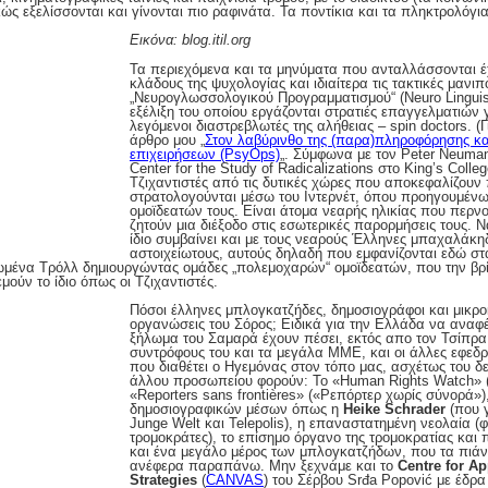
ς εξελίσσονται και γίνονται πιο ραφινάτα. Τα ποντίκια και τα πληκτρολόγι
Εικόνα: blog.itil.org
Τα περιεχόμενα και τα μηνύματα που ανταλλάσσονται 
κλάδους της ψυχολογίας και ιδιαίτερα τις τακτικές μανι
„Νευρογλωσσολογικού Προγραμματισμού“ (Neuro Linguist
εξέλιξη του οποίου εργάζονται στρατιές επαγγελματιών 
λεγόμενοι διαστρεβλωτές της αλήθειας – spin doctors. (Γ
άρθρο μου „
Στον λαβύρινθο της (παρα)πληροφόρησης κ
επιχειρήσεων (PsyOps)
„. Σύμφωνα με τον Peter Neumann
Center for the Study of Radicalizations στο King’s Colle
Τζιχαντιστές από τις δυτικές χώρες που αποκεφαλίζουν π
στρατολογούνται μέσω του Ιντερνέτ, όπου προηγουμένω
ομοϊδεατών τους. Είναι άτομα νεαρής ηλικίας που περνο
ζητούν μια διέξοδο στις εσωτερικές παρορμήσεις τους. 
ίδιο συμβαίνει και με τους νεαρούς Έλληνες μπαχαλάκη
αστοιχείωτους, αυτούς δηλαδή που εμφανίζονται εδώ σ
ωμένα Τρόλλ δημιουργώντας ομάδες „πολεμοχαρών“ ομοϊδεατών, που την β
ύν το ίδιο όπως οι Τζιχαντιστές.
Πόσοι έλληνες μπλογκατζήδες, δημοσιογράφοι και μικρο
οργανώσεις του Σόρος; Ειδικά για την Ελλάδα να αναφέ
ξήλωμα του Σαμαρά έχουν πέσει, εκτός απο τον Τσίπρα
συντρόφους του και τα μεγάλα ΜΜΕ, και οι άλλες εφεδ
που διαθέτει ο Ηγεμόνας στον τόπο μας, ασχέτως του δε
άλλου προσωπείου φορούν: Το «Human Rights Watch» (
«Reporters sans frontières» («Ρεπόρτερ χωρίς σύνορά»)
δημοσιογραφικών μέσων όπως η
Heike Schrader
(που γ
Junge Welt και Telepolis), η επαναστατημένη νεολαία (φοι
τρομοκράτες), το επίσημο όργανο της τρομοκρατίας κ
και ένα μεγάλο μέρος των μπλογκατζήδων, που τα πιάν
ανέφερα παραπάνω. Μην ξεχνάμε και το
Centre for Ap
Strategies
(
CANVAS
) του Σέρβου Srđa Popović με έδρα 