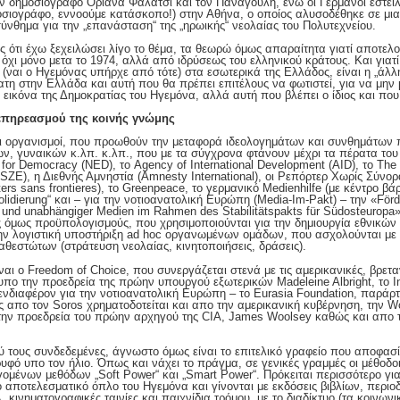
ην δημοσιογράφο Οριάνα Φαλάτσι και τον Παναγούλη, ενώ οι Γερμανοί έστε
οσιογράφο, εννοούμε κατάσκοπο!) στην Αθήνα, ο οποίος αλυσοδέθηκε σε μι
σύνθημα για την „επανάσταση“ της „ηρωικής“ νεολαίας του Πολυτεχνείου.
 ότι έχω ξεχειλώσει λίγο το θέμα, τα θεωρώ όμως απαραίτητα γιατί αποτελο
χι μόνο μετα το 1974, αλλά από ιδρύσεως του ελληνικού κράτους. Και γιατ
ναι ο Ηγεμόνας υπήρχε από τότε) στα εσωτερικά της Ελλάδος, είναι η „άλλ
ατη στην Ελλάδα και αυτή που θα πρέπει επιτέλους να φωτιστεί, για να μην 
η εικόνα της Δημοκρατίας του Ηγεμόνα, αλλά αυτή που βλέπει ο ίδιος και που 
επηρεασμού της κοινής γνώμης
ι οργανισμοί, που προωθούν την μεταφορά ιδεολογημάτων και συνθημάτων 
ων, γυναικών κ.λπ. κ.λπ., που με τα σύγχρονα φτάνουν μέχρι τα πέρατα το
or Democracy (NED), το Agency of International Development (AID), το The O
SZE), η Διεθνής Αμνηστία (Amnesty International), οι Ρεπόρτερ Χωρίς Σύνορ
ers sans frontieres), το Greenpeace, το γερμανικό Medienhilfe (με κέντρο βάρ
olidierung“ και – για την νοτιοανατολική Ευρώπη (Media-Im-Pakt) – την «För
 und unabhängiger Medien im Rahmen des Stabilitätspakts für Südosteuropa»
 όμως προϋπολογισμούς, που χρησιμοποιούνται για την δημιουργία εθνικών
την λογιστική υποστήριξη ad hoc οργανωμένων ομάδων, που ασχολούνται με 
θεστώτων (στράτευση νεολαίας, κινητοποιήσεις, δράσεις).
αι ο Freedom of Choice, που συνεργάζεται στενά με τις αμερικανικές, βρετα
e υπο την προεδρεία της πρώην υπουργού εξωτερικών Madeleine Albright, το I
α ενδιαφέρον για την νοτιοανατολική Ευρώπη – το Eurasia Foundation, παράρτ
ός απο τον Soros χρηματοδοτείται και απο την αμερικανική κυβέρνηση, την
ην προεδρεία του πρώην αρχηγού της CIA, James Woolsey καθώς και απο τη
ύ τους συνδεδεμένες, άγνωστο όμως είναι το επιτελικό γραφείο που αποφασίζε
υφό υπο τον ήλιο. Όπως και νάχει το πράγμα, σε γενικές γραμμές οι μέθοδ
ομένων μεθόδων „Soft Power“ και „Smart Power“. Πρόκειται περισσότερο για
ο αποτελεσματικό όπλο του Ηγεμόνα και γίνονται με εκδόσεις βιβλίων, περιο
κινηματογραφικές ταινίες και παιχνίδια τρόμου, με το διαδίκτυο (τα κοινωνι