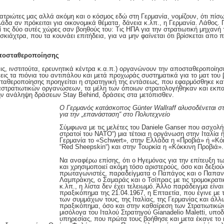
τριώτες μας αλλά ακόμη και ο κόσμος εδώ στη Γερμανία, νομίζουν, ότι πίσω 
άδα αν πρόκειται για οικονομικά θέματα, δάνεια κ.λπ., η Γερμανία. Λάθος.
 τις δύο αυτές χώρες σαν βοηθούς του: Τις ΗΠΑ για την στρατιωτική μηχανή τ
κιάχτρα, που τα κουνάει επιτήδεια, για να μην φαίνεται ότι βρίσκεται απο πί
αποσταθεροποίησης
ις, ινστιτούτα, ερευνητικά κέντρα κ.α.π.) οργανώνουν την αποσταθεροποίησ
ις τα πιόνια του αντιπάλου και μετά προχωράς συστηματικά για το ματ του 
ταθεροποίησης προηγείται η στρατηγική της εντάσεως, που εφαρμόσθηκε κα
αστρατιωτικών οργανώσεων, τα μέλη των όποιων στρατολογήθηκαν και εκπ
την ανάληψη δράσεων Stay Behind, δράσεις στα μετόπισθεν.
Ο Γερμανός κατάσκοπος Günter Wallraff αλυσοδένεται σ
για την „επανάσταση“ στο Πολυτεχνείο
Σύμφωνα με τις μελέτες του Daniele Ganser που ασχολήθ
στρατοί του ΝΑΤΟ“) μια τέτοια η οργάνωση στην Ιταλία ή
Γερμανία το «Schwert», στην Ελλάδα η «Προβιά» ή «Κόκ
“Red Sheepskin“) και στην Τουρκία η «Κόκκινη Προβιά».
Να αναφέρω επίσης, ότι ο Ηγεμόνας για την επίτευξη 
και χρησιμοποιεί ακόμη τόσο αριστερούς, όσο και δεξιού
πρωταγωνιστές, παραδείγματα ο Παπάγος και ο Παπανδ
Λαμπράκης, ο Σαμαράς και ο Τσίπρας με τις τρομοκρα
κ.λπ., η λίστα δεν έχει τελειωμό. Άλλο παράδειγμα είνα
πραξικόπημα της 21.04.1967, η Επταετία, που έγινε με 
των συμμάχων τους, της Ιταλίας, της Γερμανίας και άλ
πραξικόπημα, όσο και στην καθαίρεση των Στρατιωτικώ
μισόλογα του Ιταλού Στρατηγού Gianadelio Maletti, υποδ
υπηρεσίας, που πρώτα τους βοήθησε και μετα έκανε το 