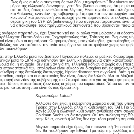
Πως όμως αυτός ο συσχετισμός των δύο „επιχειρήσεων“ δεν γίνεται αν
μέρος της ελληνικής διανόησης, γιατί δεν βλέπει ο κόσμος, ότι με μία
απ‘ τα ίδια, όπως συνειθίζεται να λέγεται; Είναι τυχαίο που πάλι έχου
και Δαίμονες, εναντίον της κυβέρνησης Σαμαρά και των υπουργών του
κοινωνία“ και „κοινωνική αναταραχή για να εμφανιστούν οι εκλογές ω
στρατηγική του ΣΥΡΙΖΑ (antinews.gr) που ανέφερα παραπάνω, είναι μ
να αποκαλύψει τους πραγματικούς σκηνοθέτες που βρίσκονται πίσω α
ως ανέφερα παραπάνω, έχει ξαναπαιχτεί και οι ρόλοι που μοίρασαν οι αόρατο
απαράλλαχτοι: Παπανδρέου και Γρηγορόπουλος τότε, Τσίπρας και Ρωμανός τ
ί είναι μόνο οι κομπάρσοι: Οι τρομοκράτες, μπαχαλάκηδες, χασομέρηδες κα
οθελώς, για να σπάσουν την ανία τους ή για να καταστρέψουν χωρίς να φοβού
κών τοκογλύφων.
εί στην Ελλάδα μετα τον Δεύτερο Παγκόσμιο πόλεμο, οι μαζικές διαμαρτυρίες
ηκαν μετα το 1974 και οδήγησαν την ελληνική βιομηχανία στην καταστροφή
ομία και η αναρχία, δεν έμειναν για την ελληνική κοινωνία χωρίς συνέπειες.
 επαναστατικά των ιστολογίων είναι εύκολο να διακρίνει κανείς ψυχολογι
σύνδρομο της διπολικής διαταραχής, bipolar disorder στα ανγκλικά. Διότι η κ
επιπέδου, ακόμη και οι αυτοκτονίες δεν είναι, όπως διαλαλούν όλα τα Μαζικ
κραυγή εναντίον της κυβέρνησης του Σαμαρά ούτε και για τις διαμαρτυρίες 
ιο. Τέτοιες καταστάσεις ζουν όλες οι χώρες του ευρωπαϊκού Νότου και αν 
ε μια κατάσταση που είναι όντως δραματική.
Καρικατούρ
α: Latouff
Άλλωστε δεν είναι η κυβέρνηση Σαμαρά αυτή που υπέγρ
Τρόικα στην Ελλάδα, αλλά η κυβέρνηση του ΓΑΠ. Για να 
Αρχές 2009 η ελληνική κυβέρνηση ανθέθεσε στην σιωνισ
Goldman Sachs να διαπαγματευθεί την πώληση της Εθν
στην Κίνα, σωστό ή λάθος δεν έχει τόσο μεγάλη σημασί
Μεγάλη σημασία είχε όμως, ότι η σιωνιστική “Financial 
δεν θα πουλήσουν την Εθνική Τράπεζα της Ελλάδος στην