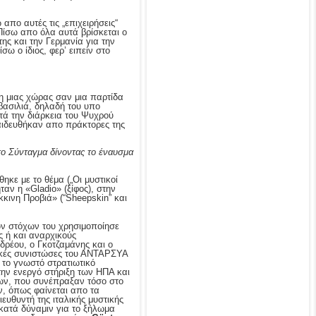
απο αυτές τις „επιχειρήσεις“
 Πίσω απο όλα αυτά βρίσκεται ο
ης και την Γερμανία για την
σω ο ίδιος, φερ’ ειπείν στο
η μιας χώρας σαν μια παρτίδα
βασιλιά, δηλαδή του υπο
τά την διάρκεια του Ψυχρού
αιδευθήκαν απο πράκτορες της
το Σύνταγμα δίνοντας το έναυσμα
ηκε με το θέμα („Οι μυστικοί
ταν η «Gladio» (ξίφος), στην
κινη Προβιά» (“Sheepskin” και
των στόχων του χρησιμοποίησε
ς ή και αναρχικούς
ρέου, ο Γκοτζαμάνης και ο
τικές συνιστώσες του ΑΝΤΑΡΣΥΑ
ι το γνωστό στρατιωτικό
την ενεργό στήριξη των ΗΠΑ και
λων, που συνέπραξαν τόσο στο
ν, όπως φαίνεται απο τα
ιευθυντή της ιταλικής μυστικής
κατά δύναμιν για το ξήλωμα