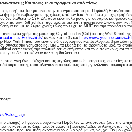
παναστάσεις; Και ποιος είναι πραγματικά από πίσω;
χείρηση“ του Τσίπρα είναι στην πραγματικότητα μια Παρδαλή Επανάσταση
ηψη της διακυβέρνησης της χώρας από τον ίδιο. Μια τέτοια „επιχείρηση“ δεν
ου δεν διαθέτει το ΣΥΡΙΖΑ, αυτό είναι καλό μόνο για φασαρίες και φωνασκίε
υναστεία των Rothschilds, που μαζί με μια ελίτ επιλεγμένων Σιωνιστών κα
ύστημα και με τα λεφτα χωρίς τέλος που έχει τα ΜΜΕ και την παγκόσμια πολ
παγκοσμίου χρήματος μέσω της City of London (CoL) και της Wall Street της
ατορίας των Rothschilds
“ καθώς και το βίντεο
https://www.youtube.com/wa
ην New York Times που είναι ο ειδησεογραφικός και ιδεολογικός βηματοδό
τον συνδυασμό χρήματος και ΜΜΕ τα μυαλά και τα φρονήματά μας, τα οποία
olitical correctness) την πολιτική του συστήματος και τους πολιτικούς και τ
ει, γιατί δεν του κάνουν καλά τη δουλειά του.
, ότι ο Ηγεμόνας ελέγχει και τις μεγάλες μυστικές υπηρεσίες, οι οποίες με 
στα διάφορα κράτη, στρατολογούν κατασκόπους και οργανώνουν τρομοκρατικ
concept
wiki/False_flag
).
ime change) ο Ηγεμόνας οργανώνει Παρδαλές Επαναστάσεις (σαν την „επιχε
που τις κάνει με το ζόρι, παραδείγματα η Γιουγκοσλαβία, το Αφγανιστάν, το Ι
ίσκονται πρίν τον εκδημοκρατισμό τους (να γράψω χα, χα, χα; Θα μου χαλά