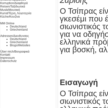
Σαρίδης
Korruption/Διαφθορά
Reisen/Ταξιδιωτικά
Ο Τσίπρας είν
Musik/Μουσική
Kunst/Τέχνη, Λογοτεχνία
γκεσέμι που 
Küche/Κουζίνα
MM Online
σιωνιστικός τ
Deutschland
Griechenland
για να οδηγήσ
Adressen/Διευθυνσεις
Deutschland
ελληνικά πρό
Griechenland
Blogs/Websites
για βοσκή, α
Über mich/Βιογραφικά
Kontakt
Impressum
Datenschutz
Εισαγωγή
Ο Τσίπρας είν
σιωνιστικός τ