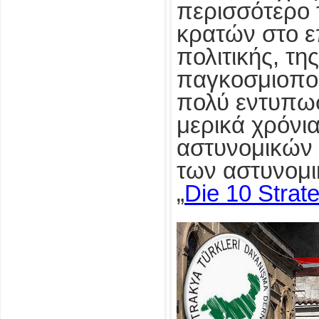
περισσότερο τ
κρατών στο ε
πολιτικής, της
παγκοσμιοπο
πολύ εντυπωσ
μερικά χρόνι
αστυνομικών ε
των αστυνομι
„
Die 10 Strat