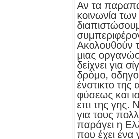
Αν τα παραπ
κοινωνία τω
διαπιστώσουμε
συμπεριφέρον
Ακολουθούν τ
μιας οργανώσ
δείχνει για σ
δρόμο, οδηγο
ένστικτο της 
φύσεως και ισ
επι της γης. 
για τους πολ
παράγει η Ελλ
που έχει ένα 