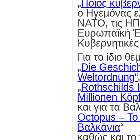
„
Ποιός κυβερν
o Ηγεμόνας ελ
ΝΑΤΟ, τις ΗΠ
Ευρωπαϊκή Έ
Κυβερνητικές
Για το ίδιο θ
„
Die Geschic
Weltordnung“
„
Rothschilds 
Millionen Kö
και για τα Βαλ
Octopus – Το
Βαλκάνια
“
καθώς και το