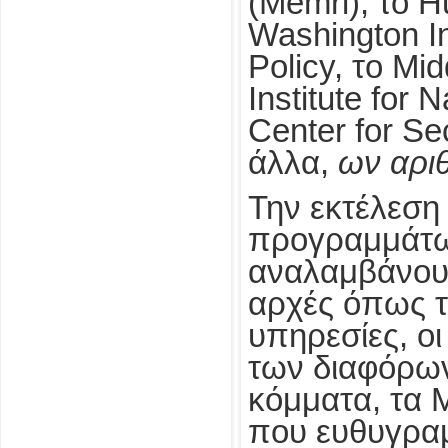
(Memri), το Hu
Washington In
Policy, το Mi
Institute for N
Center for Se
άλλα,
ων
αρι
Την εκτέλεση
προγραμμάτω
αναλαμβάνου
αρχές όπως τ
υπηρεσίες, οι
των διαφόρων
κόμματα, τα 
που ευθυγραμ