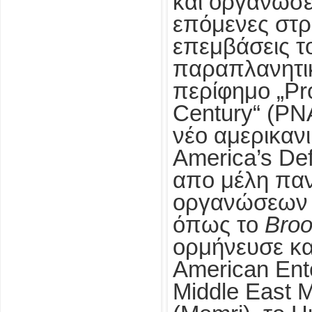
και οργανώσε
επόμενες στρα
επεμβάσεις τ
παραπλανητι
περίφημο „Pro
Century“ (PNA
νέο αμερικανι
America’s De
απο μέλη πα
οργανώσεων 
όπως το
Broo
ορμήνευσε κα
American Enter
Middle East M