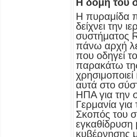
Η δομή του 
Η πυραμίδα 
δείχνει την ι
συστήματος R
πάνω αρχή λε
που οδηγεί τ
παρακάτω της
χρησιμοποιεί
αυτά στο σύστ
ΗΠΑ για την σ
Γερμανία για 
Σκοπός του σ
εγκαθίδρυση 
κυβέρνησης 