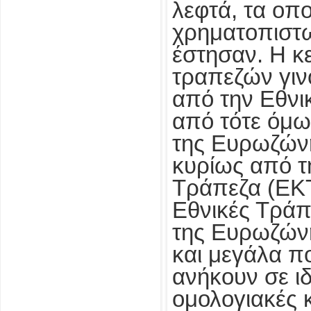
λεφτά, τα οπο
χρηματοπιστ
έστησαν. Η κ
τραπεζών γιν
από την Εθνι
από τότε όμω
της Ευρωζώνη
κυρίως από τ
Τράπεζα (ΕΚΤ)
Εθνικές Τρά
της Ευρωζώνη
και μεγάλα π
ανήκουν σε ι
ομολογιακές 