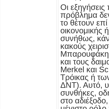
Οι εξηγήσεις 
πρόβλημα δεν 
το θέτουν επί
οικονομικής 
συνήθως, κά
κακούς χειρι
Μπαρουφάκη κ
και τους δαι
Merkel και S
Τρόικας ή τω
ΔΝΤ). Αυτό, υ
συνθήκες, οδη
στο αδιέξοδο,
μέγιστο ρόλο