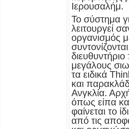
Ιερουσαλήμ.
Το σύστημα γι
λειτουργεί σ
οργανισμός με
συντονίζοντα
διευθυντήριο
μεγάλους σιω
τα ειδικά Thi
και παρακλάδ
Ανγκλία. Αρχή
όπως είπα κα
φαίνεται το ί
από τις αποφ