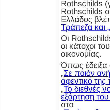
Rothschilds (
Rothschilds 
Ελλάδος βλέπ
Τράπεζα και 
Οι Rothschild
οι κάτοχοι το
οικονομίας.
Όπως έδειξα 
„
Σε ποιόν ανήκ
αφεντικό της
„
Το διεθνές ν
εξάρτηση το
στο