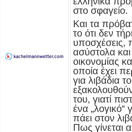
ελληνικά πρό
στο σφαγείο.
Και τα πρόβα
το ότι δεν τή
υποσχέσεις, π
ασύστολα και
οικονομίας κ
οποία έχει πε
για λιβάδια το
εξακολουθού
του, γιατί πισ
ένα „λογικό“ 
πάει στον λι
Πως γίνεται α