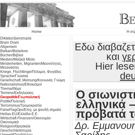
Home
Ή στρ
Diktatur/Δικτατορία
Brain Drain
Εδω διαβαζετ
Allgemein
Balkan/Βαλκάνια
και
γε
Bücher/Βιβλια
Medien/Μαζικά Μέσα
Hier les
Minderheiten, Migranten/Μειονότητες,
Μετανάστες
Kriege, Flüchtlinge/Πόλεμοι, Φυγάδες
deu
Sprache/Γλώσσα
Gesellschaft, Meinung/Κοινωνία, Γνώμη
Nationalismus/Εθνικισμοί
Thema/Θέμα
Ο σιωνιστι
Termine/Εκδηλώσεις
Geopolitik/Γεωπολιτική
ελληνικά –
Politik/Πολιτική
Terrorismus/Τρομοκρατία
πρόβατά 
FalseFlagOps/Επιχ. με ψευδή σημαία
Hellas-EU/Ελλάδα-Ε.Ε.
Wirtschaft-Finanzen/Οικονομία-
Οικονομικά
Δρ. Εμμανου
Religion/Θρησκεία
Geschichte/Ιστορία
Umwelt/Περιβάλλον