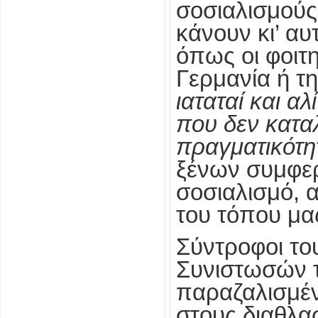
σοσιαλισμούς
κάνουν κι’ αυ
όπως οι φοιτη
Γερμανία ή τη
ιαταταί και αλ
που δεν καταλ
πραγματικότ
ξένων συμφε
σοσιαλισμό, 
του τόπου μα
Σύντροφοι το
Συνιστωσών τ
παραζαλισμέν
στους διαθλα