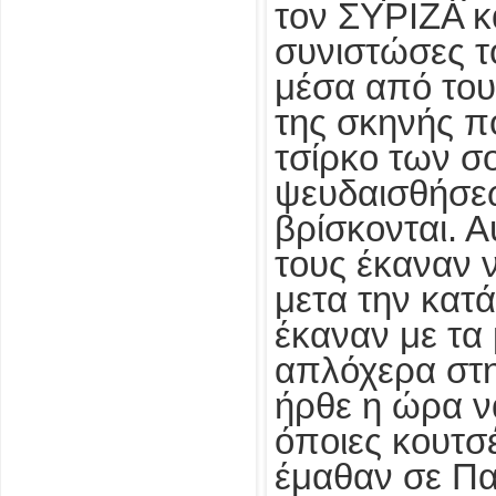
τον ΣΥΡΙΖΑ κ
συνιστώσες τ
μέσα από του
της σκηνής π
τσίρκο των σ
ψευδαισθήσε
βρίσκονται. Α
τους έκαναν ν
μετα την κατ
έκαναν με τα
απλόχερα στη
ήρθε η ώρα ν
όποιες κουτσ
έμαθαν σε Πα