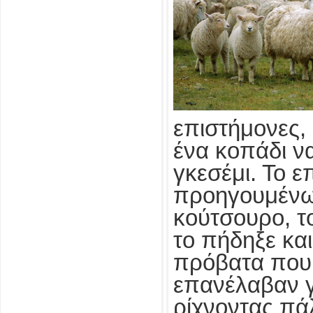
επιστήμονες
ένα κοπάδι ν
γκεσέμι. Το 
προηγουμένω
κούτσουρο, το
το πήδηξε και
πρόβατα που 
επανέλαβαν γι
ρίχνοντας πά