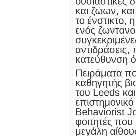
ουσιαστικές 
και ζώων, κα
το ένστικτο, 
ενός ζωντανο
συγκεκριμένε
αντιδράσεις,
κατεύθυνση 
Πειράματα πο
καθηγητής βι
του Leeds κα
επιστημονικό
Behaviorist Jo
φοιτητές που
μεγάλη αίθου