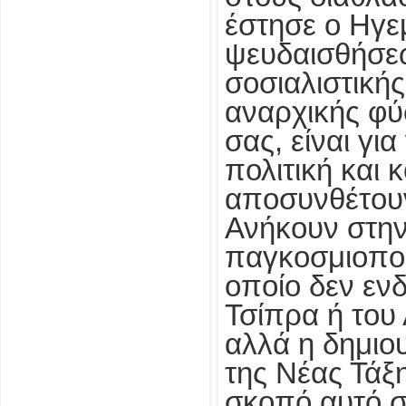
έστησε ο Ηγε
ψευδαισθήσεω
σοσιαλιστικής
αναρχικής φύ
σας, είναι γι
πολιτική και 
αποσυνθέτουν
Ανήκουν στην
παγκοσμιοποί
οποίο δεν εν
Τσίπρα ή του
αλλά η δημιο
της Νέας Τάξ
σκοπό αυτό σ