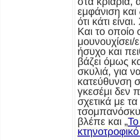
στα κριάρια, 
εμφάνιση και 
ότι κάτι είναι
Και το οποίο 
μουνουχίσει/ε
ήσυχο και πε
βάζει όμως κ
σκυλιά, για ν
κατεύθυνση σ
γκεσέμι δεν π
σχετικά με τα
τσομπανόσκυ
βλέπε και „
Το
κτηνοτροφικό