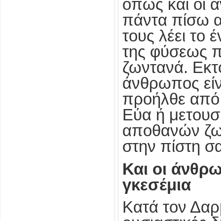
όπως και οι 
πάντα πίσω απ
τους λέει το έ
της φύσεως πο
ζωντανά. Εκτό
άνθρωπος είν
προήλθε από 
Εύα ή μετουσ
αποθανών ζω
στην πίστη σ
Και οι άνθρ
γκεσέμια
Κατά τον Δαρ