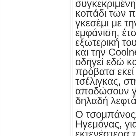
συγκεκριμένη
κοπάδι των π
γκεσέμι με τ
εμφάνιση, έτσ
εξωτερική το
και την Cooln
οδηγεί εδώ κ
πρόβατα εκεί
τσέλιγκας, στ
αποδώσουν γά
δηλαδή λεφτά
Ο τσομπάνος/ο
Ηγεμόνας, γι
εκτενέστερα 