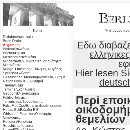
Home
Ή στραβός είναι
Diktatur/Δικτατορία
Brain Drain
Εδω διαβαζε
Allgemein
Balkan/Βαλκάνια
ελληνικες
Bücher/Βιβλια
Medien/Μαζικά Μέσα
εφ
Minderheiten, Migranten/Μειονότητες,
Μετανάστες
Kriege, Flüchtlinge/Πόλεμοι, Φυγάδες
Hier lesen 
Sprache/Γλώσσα
Gesellschaft, Meinung/Κοινωνία, Γνώμη
deutsc
Nationalismus/Εθνικισμοί
Thema/Θέμα
Termine/Εκδηλώσεις
Geopolitik/Γεωπολιτική
Περί εποι
Politik/Πολιτική
Terrorismus/Τρομοκρατία
οικοδομήμ
FalseFlagOps/Επιχ. με ψευδή σημαία
Hellas-EU/Ελλάδα-Ε.Ε.
Wirtschaft-Finanzen/Οικονομία-
θεμελίων
Οικονομικά
Religion/Θρησκεία
Geschichte/Ιστορία
Umwelt/Περιβάλλον