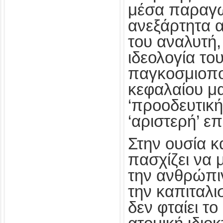
μέσα παραγω
ανεξάρτητα α
του αναλυτή,
ιδεολογία το
παγκοσμιοπο
κεφαλαίου μ
‘προοδευτική
‘αριστερή’ ε
Στην ουσία 
πασχίζει να μ
την ανθρώπι
την καπιταλι
δεν φταίει το