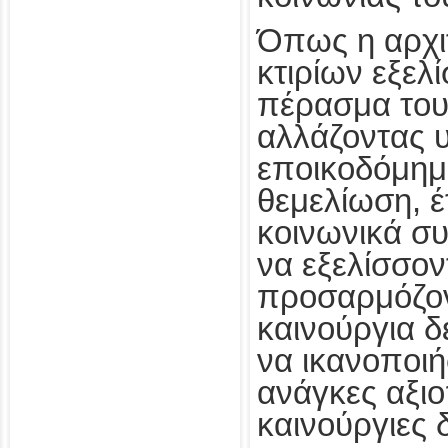
Όπως η αρχι
κτιρίων εξελί
πέρασμα του
αλλάζοντας υ
εποικοδόμημ
θεμελίωση, έτ
κοινωνικά σ
να εξελίσσον
προσαρμόζον
καινούργια 
να ικανοποιή
ανάγκες αξι
καινούργιες 