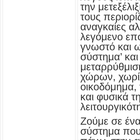
την μετεξέλι
τους περιορίζ
αναγκαίες α
λεγόμενο επ
γνωστό και ω
σύστημα’ και
μεταρρύθμισ
χώρων, χωρί
οικοδόμημα, 
και φυσικά τ
λειτουργικότ
Ζούμε σε ένα
σύστημα που