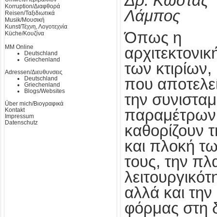
Δρ. Κώστας
Korruption/Διαφθορά
Λάμπος
Reisen/Ταξιδιωτικά
Musik/Μουσική
Kunst/Τέχνη, Λογοτεχνία
Όπως η
Küche/Κουζίνα
MM Online
αρχιτεκτονικ
Deutschland
Griechenland
των κτιρίων,
Adressen/Διευθυνσεις
Deutschland
που αποτελε
Griechenland
Blogs/Websites
την συνιστα
Über mich/Βιογραφικά
Kontakt
παραμέτρων
Impressum
Datenschutz
καθορίζουν τ
και πλοκή τ
τους, την πλ
λειτουργικότ
αλλά και την
φόρμας στη 