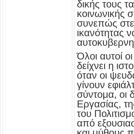
δικής τους τα
κοινωνικής σ
συνεπώς στε
ικανότητας ν
αυτοκυβερνη
Όλοι αυτοί ο
δείχνει η ισ
όταν οι ψευδ
γίνουν εφιάλτ
σύντομα, οι 
Εργασίας, τη
του Πολιτισ
από εξουσιασ
και μύθους π