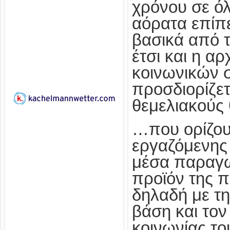
χρόνου σε όλ
αόρατα επίπε
βασικά από τ
έτσι και η αρ
κοινωνικών 
προσδιορίζετ
θεμελιακούς
…που ορίζου
εργαζόμενης 
μέσα παραγω
προϊόν της 
δηλαδή με τ
βάση και τον
κοινωνίας το