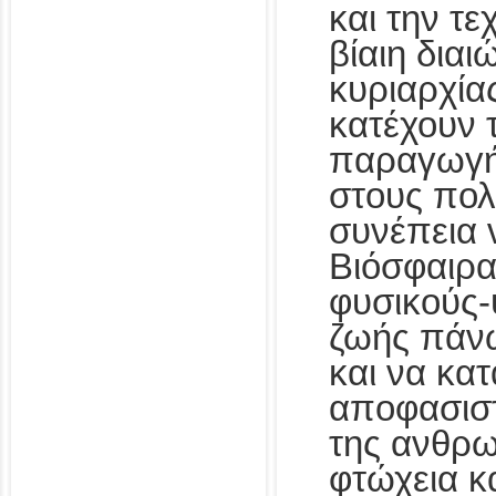
και την τε
βίαιη διαι
κυριαρχία
κατέχουν 
παραγωγή
στους πολ
συνέπεια 
Βιόσφαιρα
φυσικούς-
ζωής πάν
και να κατ
αποφασιστ
της ανθρω
φτώχεια κ