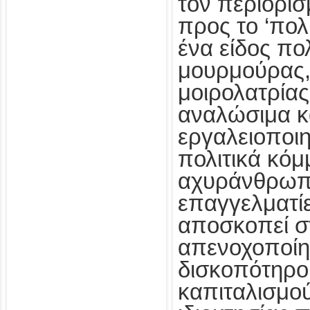
τον περιορισ
προς το ‘πολ
ένα είδος πολ
μουρμούρας, 
μοιρολατρίας
αναλώσιμα κ
εργαλειοποι
πολιτικά κόμ
αχυράνθρωπ
επαγγελματίε
αποσκοπεί σ
απενοχοποίησ
δισκοπότηρο
καπιταλισμού