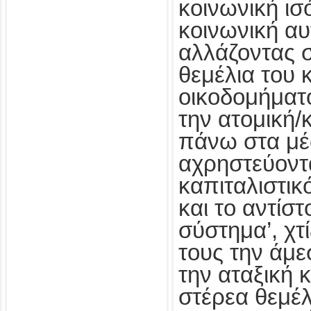
κοινωνική ισ
κοινωνική αυ
αλλάζοντας σ
θεμέλια του 
οικοδομήματ
την ατομική/κ
πάνω στα μ
αχρηστεύοντ
καπιταλιστικ
και το αντίστ
σύστημα’, χτ
τους την άμε
την αταξική 
στέρεα θεμέλ