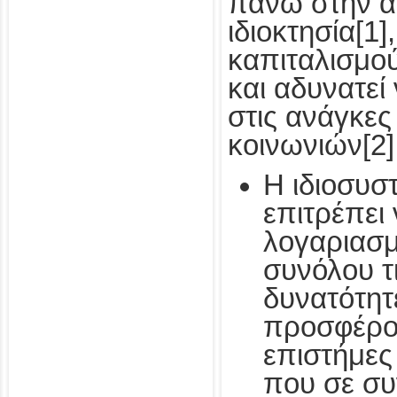
πάνω στην α
ιδιοκτησία[1
καπιταλισμο
και αδυνατεί
στις ανάγκε
κοινωνιών[2]
Η ιδιοσυσ
επιτρέπει 
λογαριασμ
συνόλου τ
δυνατότητ
προσφέρο
επιστήμες 
που σε συ