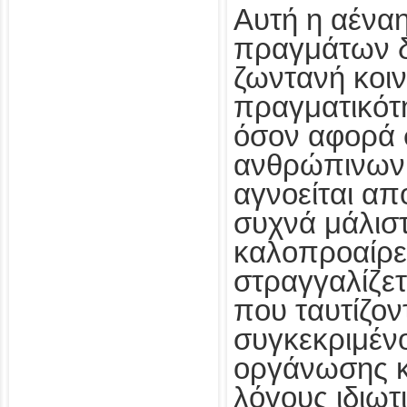
Αυτή η αέναη
πραγμάτων δ
ζωντανή κοι
πραγματικότ
όσον αφορά 
ανθρώπινων
αγνοείται απ
συχνά μάλισ
καλοπροαίρετ
στραγγαλίζετ
που ταυτίζον
συγκεκριμέν
οργάνωσης κα
λόγους ιδιωτ