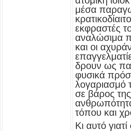
ατομική ιδιο
μέσα παραγω
κρατικοδίαιτο
εκφραστές το
αναλώσιμα π
και οι αχυρ
επαγγελματίε
δρουν ως πα
φυσικά πρόσ
λογαριασμό τ
σε βάρος τη
ανθρωπότητας
τόπου και χρ
Κι αυτό γιατ