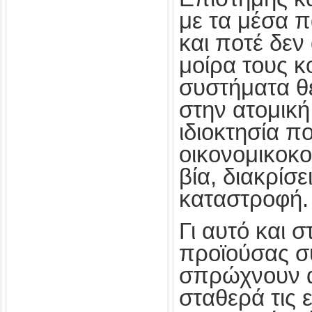
με τα μέσα π
και ποτέ δε
μοίρα τους κ
συστήματα θ
στην ατομική
ιδιοκτησία 
οικονομικοκο
βία, διακρίσε
καταστροφή.
Γι αυτό και σ
προϊούσας σ
σπρώχνουν 
σταθερά τις 