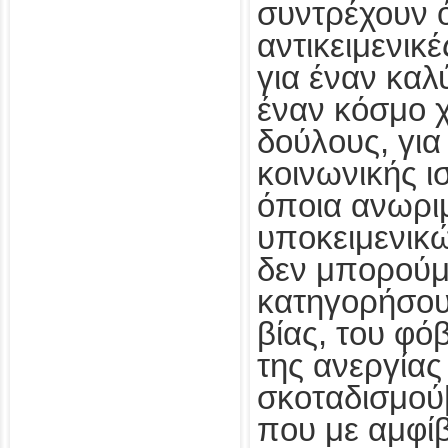
συντρέχουν ό
αντικειμενικ
για έναν καλ
έναν κόσμο χ
δούλους, για
κοινωνικής ισ
όποια ανωρι
υποκειμενι
δεν μπορούμ
κατηγορήσου
βίας, του φόβ
της ανεργίας
σκοταδισμού[
που με αμφί