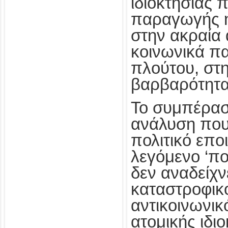
ιδιοκτησίας 
παραγωγής η
στην ακραία
κοινωνικά π
πλούτου, στη
βαρβαρότητα
Το συμπέρασμ
ανάλυση που 
πολιτικό επο
λεγόμενο ‘πο
δεν αναδείχν
καταστροφικό
αντικοινωνικ
ατομικής ιδι