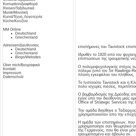
Korruption/Διαφθορά
Reisen/Ταξιδιωτικά
Musik/Μουσική
Kunst/Τέχνη, Λογοτεχνία
Küche/Κουζίνα
MM Online
Deutschland
Griechenland
Adressen/Διευθυνσεις
επιστήμονες του Tavistock επισ
Deutschland
Griechenland
Ιδρυθέν το 1920 από τον ψυχίατρ
Blogs/Websites
επιπτώσεων της τραυματικής νε
Über mich/Βιογραφικά
Ο πολεμοψυχολογικός στόχος τω
Kontakt
πόλεμο (υπό τον Sir Rawlings-R
Impressum
πλύση εγκεφάλου του πλήθους, 
Datenschutz
Το Ινστιτούτο Tavistock και η 
πολύ ισχυρές πιέσεις, περιπίπτ
Ο βομβαρδισμός της Δρέσδης απ
έγινε υπο την διεύθυνση μιας ο
Office of Strategic Services της 
Την ομάδα διηύθηνε ο Ταξίαρχος
χρησιμοποιούταν απο την εποχή 
Η ομάδα των επιστημόνων, που α
χρησιμοποίησε σαν θεωρητικό ύπ
της Γερμανούς, που θα είναι μό
τραυματισμένο και άβουλο ον.