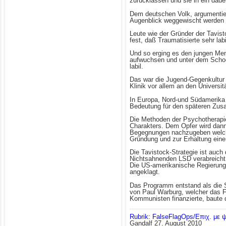
zurücklassen und sie in ein dau
Dem deutschen Volk, argumentier
Augenblick weggewischt werden 
Leute wie der Gründer der Tavis
fest, daß Traumatisierte sehr lab
Und so erging es den jungen Men
aufwuchsen und unter dem Schock
labil.
Das war die Jugend-Gegenkultur 
Klinik vor allem an den Universit
In Europa, Nord-und Südamerika u
Bedeutung für den späteren Zu
Die Methoden der Psychotherapie
Charakters. Dem Opfer wird dann
Begegnungen nachzugeben welche 
Gründung und zur Erhaltung einer
Die Tavistock-Strategie ist auch
Nichtsahnenden LSD verabreicht 
Die US-amerikanische Regierung 
angeklagt.
Das Programm entstand als die 
von Paul Warburg, welcher das
Kommunisten finanzierte, baute d
Rubrik: FalseFlagOps/Επιχ. με 
Gandalf
27. August 2010