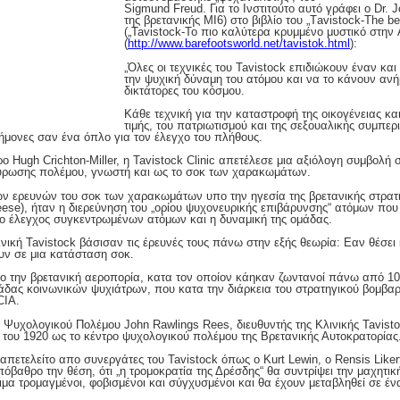
Sigmund Freud. Για το Ινστιτούτο αυτό γράφει ο Dr
της βρετανικής ΜΙ6) στο βιβλίο του „Τavistock-The be
(„Tavistock-Το πιο καλύτερα κρυμμένο μυστικό στην 
(
http://www.barefootsworld.net/tavistok.html
):
„Όλες οι τεχνικές του Tavistock επιδιώκουν έναν κα
την ψυχική δύναμη του ατόμου και να το κάνουν αν
δικτάτορες του κόσμου.
Κάθε τεχνική για την καταστροφή της οικογένειας κα
τιμής, του πατριωτισμού και της σεξουαλικής συμπερ
τήμονες σαν ένα όπλο για τον έλεγχο του πλήθους.
ο Hugh Crichton-Miller, η Tavistock Clinic απετέλεσε μια αξιόλογη συμβολή
ύρωσης πολέμου, γνωστή και ως το σοκ των χαρακωμάτων.
ν ερευνών του σοκ των χαρακωμάτων υπο την ηγεσία της βρετανικής στρατι
eese), ήταν η διερεύνηση του „ορίου ψυχονευρικής επιβάρυνσης“ ατόμων που
ο έλεγχος συγκεντρωμένων ατόμων και η δυναμική της ομάδας.
Κλινική Tavistock βάσισαν τις έρευνές τους πάνω στην εξής θεωρία: Εαν θέσ
ουν σε μια κατάσταση σοκ.
ο την βρετανική αεροπορία, κατα τον οποίον κάηκαν ζωντανοί πάνω από 10
μάδας κοινωνικών ψυχιάτρων, που κατα την διάρκεια του στρατηγικού βομβα
CIA.
 Ψυχολογικού Πολέμου John Rawlings Rees, διευθυντής της Κλινικής Tavisto
του 1920 ως το κέντρο ψυχολογικού πολέμου της Βρετανικής Αυτοκρατορίας
πετελείτο απο συνεργάτες του Tavistock όπως ο Kurt Lewin, ο Rensis Liker
όβαθρο την θέση, ότι „η τρομοκρατία της Δρέσδης“ θα συντρίψει την μαχητικ
νιμα τρομαγμένοι, φοβισμένοι και σύγχυσμένοι και θα έχουν μεταβληθεί σε έ