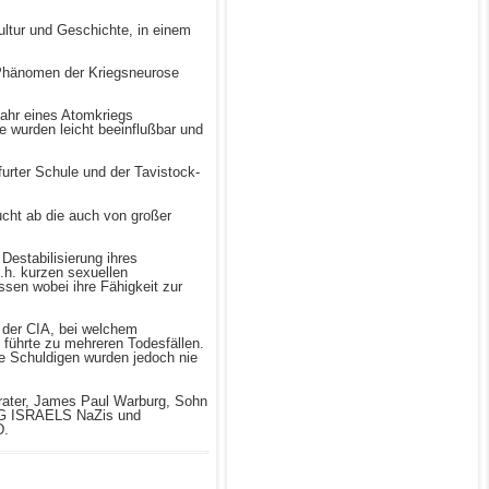
ultur und Geschichte, in einem
s Phänomen der Kriegsneurose
fahr eines Atomkriegs
e wurden leicht beeinflußbar und
urter Schule und der Tavistock-
ucht ab die auch von großer
Destabilisierung ihres
.h. kurzen sexuellen
sen wobei ihre Fähigkeit zur
m der CIA, bei welchem
führte zu mehreren Todesfällen.
e Schuldigen wurden jedoch nie
rater, James Paul Warburg, Sohn
NG ISRAELS NaZis und
D.