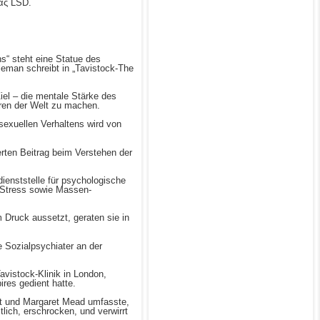
ας LSD.
s“ steht eine Statue des
leman schreibt in „Tavistock-The
Ziel – die mentale Stärke des
oren der Welt zu machen.
sexuellen Verhaltens wird von
erten Beitrag beim Verstehen der
ienststelle für psychologische
r Stress sowie Massen-
 Druck aussetzt, geraten sie in
 Sozialpsychiater an der
vistock-Klinik in London,
res gedient hatte.
ert und Margaret Mead umfasste,
lich, erschrocken, und verwirrt