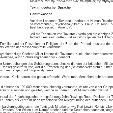
Μελετών“ για την προώθηση των πωλήσεως της ντρόγκ
Text in deutscher Sprache
Gehirnwäsche
Vor dem Londoner „Tavistock Institute of Human Relation
selbsternnnten „Psychoanalytiker“ S. Freud. Dr. John Co
best kept secret in America“:
„All die Techniken von Tavistock verfolgen ein einziges 
Individuums einzureißen und es hilflos gegen die Diktat
Familien und der Prinzipien der Religion, der Ehre, des Patriotismus und des 
als Waffen der Massenkontrolle verwendet.
chiater Hugh Crichton-Miller lieferte die Tavistock-Klinik einen bemerkensw
gs-Neurose, auch Schützengrabenschock genannt.
er Untersuchungen des Schützengrabenschocks die von der britischen Militärd
s-Reese) geleitet wurde, war die Erforschung der „Belastbarkeitsgrenze“ unte
enschenmengen und Gruppendynamik.
Tavistock-Klinik hatten das genau erforscht: Wenn man Menschen sehr starkem
die mehr als 100.000 Menschen lebendig verbrannte, wurde von einer Gruppe
rsicht ersonnen und geleitet, welche mit dem OSS/CIA verbunden war/ist.
eral der Psychologischen Kriegsführung John Rawlings Rees, Direktor der Ta
ger Jahren als Zentrum der psychologischen Kriegsführung des britischen Empi
mbardierungsübersicht, die Tavistock-Mitarbeiter wie Kurt Lewin, Rensis Lik
von Dresden“ den Willen zum Kampf brechen und die Deutschen dauerhaft, ängst