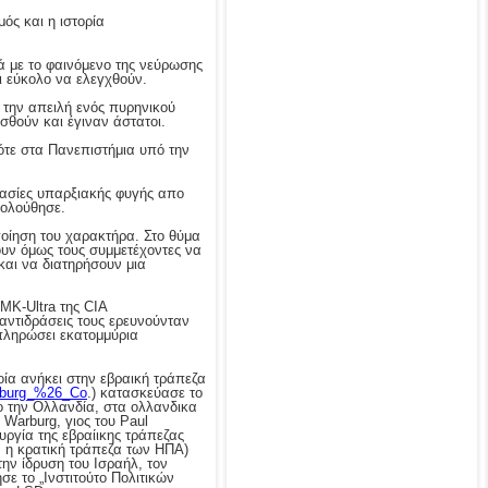
μός και η ιστορία
κά με το φαινόμενο της νεύρωσης
ι εύκολο να ελεγχθούν.
ε την απειλή ενός πυρηνικού
σθούν και έγιναν άστατοι.
τότε στα Πανεπιστήμια υπό την
κασίες υπαρξιακής φυγής απο
κολούθησε.
ποίηση του χαρακτήρα. Στο θύμα
υν όμως τους συμμετέχοντες να
και να διατηρήσουν μια
MK-Ultra της CIA
αντιδράσεις τους ερευνούνταν
πληρώσει εκατομμύρια
ία ανήκει στην εβραική τράπεζα
arburg_%26_Co
.) κατασκεύασε το
ο την Ολλανδία, στα ολλανδικα
Warburg, γιος του Paul
υργία της εβραίικης τράπεζας
 η κρατική τράπεζα των ΗΠΑ)
ην ίδρυση του Ισραήλ, τον
σε το „Ινστιτούτο Πολιτικών