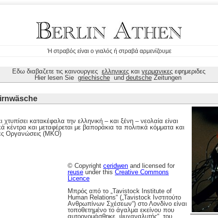
Ή στραβός είναι ο γιαλός ή στραβά αρμενίζουμε
Εδω διαβαζετε τις καινουργιες
ελληνικες
και
γερμανικες
εφημεριδες
Hier lesen Sie
griechische
und
deutsche
Zeitungen
irnwäsche
ι χτυπίσει κατακέφαλα την ελληνική – και ξένη – νεολαία είναι
κά κέντρα και μεταφέρεται με βαποράκια τα πολιτικά κόμματα και
κές Οργανώσεις (ΜΚΟ)
© Copyright
ceridwen
and licensed for
reuse
under this
Creative Commons
Licence
Μπρός από το „Tavistock Institute of
Human Relations“ („Tavistock Ινστιτούτο
Ανθρωπίνων Σχέσεων“) στο Λονδίνο είναι
τοποθετημένο το άγαλμα εκείνου που
αυτοονομάσθηκε „ψυχαναλυτής“, του