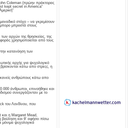
. John Coleman (πρώην πράκτορας
st kept secret in America“
Aμερική“
ι μοναδικό στόχο – να γκρεμίσουν
ήμπορο μπροστά στους
ι των αρχών της θρησκείας, της
ιφοράς χρησιμοποιείται από τους
 στην κατανόηση των
ωτικής αρχής για ψυχολογικό
 βρίσκονται κάτω απο στρεςς, η
ει κανείς ανθρώπους κάτω απο
0.000 άνθρωποι, επινοήθηκε και
ρδισμού συνεργάζονταν με το
ck του Λονδίνου, που
.
t και η Margaret Mead,
ή βούληση και θ‘ αφήσει πίσω
να μόνιμα ψυχολογικά