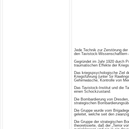
Jede Technik zur Zerstörung der 
den Tavistock-Wissenschaftlern 
Gegründet im Jahr 1920 durch Psy
traumatischen Effekte der Krie
Das kriegspsychologische Ziel d
Kriegsführung (unter Sir Rawling
Gehirnwäsche, Kontrolle von M
Das Tavistock-Institut und die 
einen Schockzustand.
Die Bombardierung von Dresden, 
strategischen Bombardierungsübe
Die Gruppe wurde vom Brigadegen
geleitet, welche seit den zwanzi
Die Gruppe der strategischen Bo
theoretisierte, daß der „Terror 