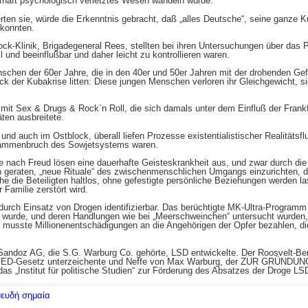
erhaft psychologisch verletztes Wesen wandeln würde.
ten sie, würde die Erkenntnis gebracht, daß „alles Deutsche“, seine ganze K
konnten.
tock-Klinik, Brigadegeneral Rees, stellten bei ihren Untersuchungen über da
il und beeinflußbar und daher leicht zu kontrollieren waren.
schen der 60er Jahre, die in den 40er und 50er Jahren mit der drohenden Ge
 der Kubakrise litten: Diese jungen Menschen verloren ihr Gleichgewicht, si
mit Sex & Drugs & Rock`n Roll, die sich damals unter dem Einfluß der Frankf
äten ausbreitete.
nd auch im Ostblock, überall liefen Prozesse existentialistischer Realitätsfl
sammenbruch des Sowjetsystems waren.
 nach Freud lösen eine dauerhafte Geisteskrankheit aus, und zwar durch die 
 geraten, „neue Rituale“ des zwischenmenschlichen Umgangs einzurichten, d
die Beteiligten haltlos, ohne gefestigte persönliche Beziehungen werden las
 Familie zerstört wird.
 durch Einsatz von Drogen identifizierbar. Das berüchtigte MK-Ultra-Program
wurde, und deren Handlungen wie bei „Meerschweinchen“ untersucht wurden, 
musste Millionenentschädigungen an die Angehörigen der Opfer bezahlen, di
Sandoz AG, die S.G. Warburg Co. gehörte, LSD entwickelte. Der Roosvelt-Be
 FED-Gesetz unterzeichente und Neffe von Max Warburg, der ZUR GRÜNDU
as „Institut für politische Studien“ zur Förderung des Absatzes der Droge LS
ψευδή σημαία