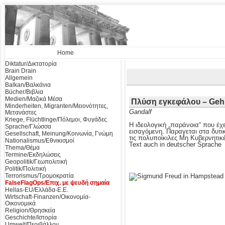
Home
Diktatur/Δικτατορία
Brain Drain
Allgemein
Balkan/Βαλκάνια
Bücher/Βιβλια
Medien/Μαζικά Μέσα
Πλύση εγκεφάλου – Geh
Minderheiten, Migranten/Μειονότητες,
Gandalf
Μετανάστες
Kriege, Flüchtlinge/Πόλεμοι, Φυγάδες
Η ιδεολογική „παράνοια“ που έχε
Sprache/Γλώσσα
εισαγόμενη. Παραγεται στα δυτι
Gesellschaft, Meinung/Κοινωνία, Γνώμη
τις πολυποίκιλες Μη Κυβερνητι
Nationalismus/Εθνικισμοί
Text auch in deutscher Sprache
Thema/Θέμα
Termine/Εκδηλώσεις
Geopolitik/Γεωπολιτική
Politik/Πολιτική
Terrorismus/Τρομοκρατία
FalseFlagOps/Επιχ. με ψευδή σημαία
Hellas-EU/Ελλάδα-Ε.Ε.
Wirtschaft-Finanzen/Οικονομία-
Οικονομικά
Religion/Θρησκεία
Geschichte/Ιστορία
Umwelt/Περιβάλλον