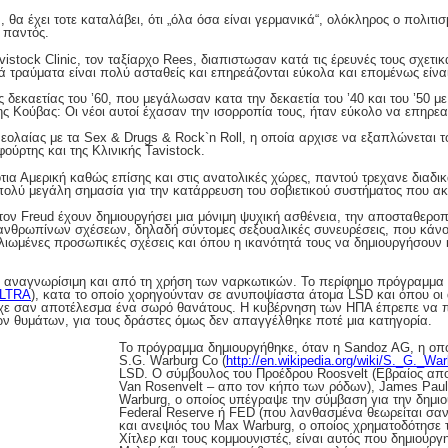
 θα έχει τοτε καταλάβει, ότι „όλα όσα είναι γερμανικά“, ολόκληρος ο πολιτισ
 παντός.
istock Clinic, τον ταξίαρχο Rees, διαπιστωσαν κατά τις έρευνές τους σχετι
ά τραύματα είναι πολύ ασταθείς και επηρεάζονται εύκολα και επομένως είνα
ς δεκαετίας του ’60, που μεγάλωσαν κατα την δεκαετία του ’40 και του ’50 μ
ης Κούβας: Οι νέοι αυτοί έχασαν την ισορροπία τους, ήταν εύκολο να επηρεα
νεολαίας με τα Sex & Drugs & Rock`n Roll, η οποία αρχισε να εξαπλώνεται 
ούρτης και της Κλινικής Tavistock.
τια Αμερική καθώς επίσης και στις ανατολικές χώρες, παντού τρεχανε διαδι
πολύ μεγάλη σημασία για την κατάρρευση του σοβιετικού συστήματος που α
τον Freud έχουν δημιουργήσει μια μόνιμη ψυχική ασθένεια, την αποσταθερο
“ ανθρωπίνων σχέσεων, δηλαδή σύντομες σεξουαλικές συνευρέσεις, που κάνο
ελιωμένες προσωπικές σχέσεις και όπου η ικανότητά τους να δημιουργήσουν 
αι αναγνωρίσιμη και από τη χρήση των ναρκωτικών. Το περίφημο πρόγραμμα 
KULTRA
), κατα το οποίο χορηγούνταν σε ανυποψίαστα άτομα LSD και όπου οι 
ίχε σαν αποτέλεσμα ένα σωρό θανάτους. Η κυβέρνηση των ΗΠΑ έπρεπε να 
των θυμάτων, για τους δράστες όμως δεν απαγγέλθηκε ποτέ μια κατηγορία.
Το πρόγραμμα δημιουργήθηκε, όταν η Sandoz AG, η οπο
S.G. Warburg Co (
http://en.wikipedia.org/wiki/S._G._W
LSD. Ο σύμβουλος του Προέδρου Roosvelt (Εβραίος απ
Van Rosenvelt – απο τον κήπο των ρόδων), James Paul 
Warburg, ο οποίος υπέγραψε την σύμβαση για την δημιο
Federal Reserve ή FED (που λανθασμένα θεωρείται σαν
και ανεψιός του Max Warburg, ο οποίος χρηματοδότησε τ
Χίτλερ και τους κομμουνιστές, είναι αυτός που δημιούργη