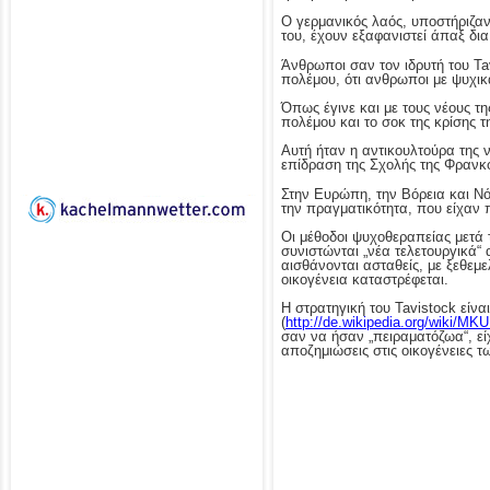
Ο γερμανικός λαός, υποστήριζαν,
του, έχουν εξαφανιστεί άπαξ δια
Άνθρωποι σαν τον ιδρυτή του Tav
πολέμου, ότι ανθρωποι με ψυχικ
Όπως έγινε και με τους νέους τη
πολέμου και το σοκ της κρίσης τ
Αυτή ήταν η αντικουλτούρα της 
επίδραση της Σχολής της Φρανκφ
Στην Ευρώπη, την Βόρεια και Νό
την πραγματικότητα, που είχαν 
Οι μέθοδοι ψυχοθεραπείας μετά 
συνιστώνται „νέα τελετουργικά
αισθάνονται ασταθείς, με ξεθεμ
οικογένεια καταστρέφεται.
Η στρατηγική του Tavistock είν
(
http://de.wikipedia.org/wiki/M
σαν να ήσαν „πειραματόζωα“, ε
αποζημιώσεις στις οικογένειες 