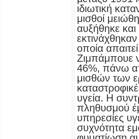
ιδιωτική κατ
μισθοί μειώθ
αυξήθηκε και 
εκτινάχθηκαν
οποία απαιτε
Ζιμπάμπουε ν
46%, πάνω απ
μισθών των ε
καταστροφικέ
υγεία. Η συντ
πληθυσμού έ
υπηρεσίες υγε
συχνότητα εμ
φυματίωση αυ