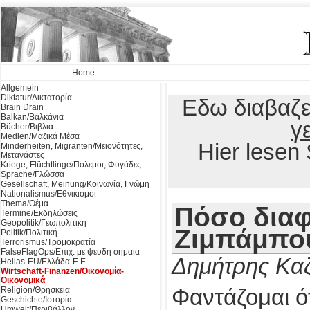
Home
Allgemein
Diktatur/Δικτατορία
Εδω διαβαζε
Brain Drain
Balkan/Βαλκάνια
γ
Bücher/Βιβλια
Medien/Μαζικά Μέσα
Hier lesen
Minderheiten, Migranten/Μειονότητες,
Μετανάστες
Kriege, Flüchtlinge/Πόλεμοι, Φυγάδες
Sprache/Γλώσσα
Gesellschaft, Meinung/Κοινωνία, Γνώμη
Nationalismus/Εθνικισμοί
Thema/Θέμα
Πόσο διαφ
Termine/Εκδηλώσεις
Geopolitik/Γεωπολιτική
Ζιμπάμπο
Politik/Πολιτική
Terrorismus/Τρομοκρατία
FalseFlagOps/Επιχ. με ψευδή σημαία
Δημήτρης Κα
Hellas-EU/Ελλάδα-Ε.Ε.
Wirtschaft-Finanzen/Οικονομία-
Οικονομικά
Religion/Θρησκεία
Φαντάζομαι ό
Geschichte/Ιστορία
Umwelt/Περιβάλλον