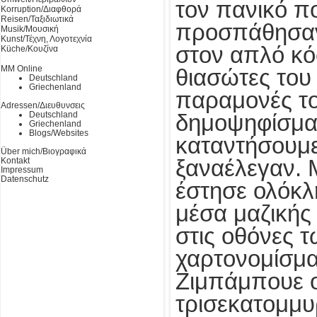
τον πανικό π
Korruption/Διαφθορά
Reisen/Ταξιδιωτικά
προσπάθησαν
Musik/Μουσική
Kunst/Τέχνη, Λογοτεχνία
στον απλό κό
Küche/Κουζίνα
MM Online
θιασώτες του
Deutschland
Griechenland
παραμονές τ
Adressen/Διευθυνσεις
Deutschland
δημοψηφίσματ
Griechenland
Blogs/Websites
καταντήσουμε
Über mich/Βιογραφικά
Kontakt
ξαναέλεγαν. 
Impressum
Datenschutz
έστησε ολόκ
μέσα μαζικής
στις οθόνες 
χαρτονομίσμα
Ζιμπάμπουε ο
τρισεκατομμυ