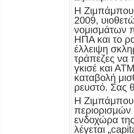
Η Ζιμπάμπουε
2009, υιοθε
νομισμάτων π
ΗΠΑ και το ρα
έλλειψη σκλη
τράπεζες να 
γκισέ και ΑΤΜ
καταβολή μισ
ρευστό. Σας θ
Η Ζιμπάμπου
περιορισμών 
ενδοχώρα της
λέγεται „capit