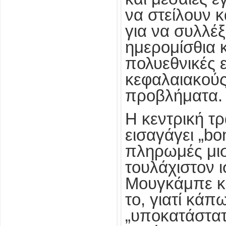
να στείλουν 
για να συλλέξ
ημερομίσθια 
πολυεθνικές 
κεφαλαιακού
προβλήματα.
Η κεντρική τ
εισαγάγει „bo
πληρωμές μισ
τουλάχιστον 
Μουγκάμπε κα
το, γιατί κάπ
„υποκατάστατ