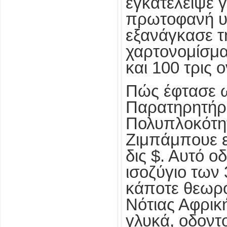
εγκατέλειψε γ
πρωτοφανή υ
εξανάγκασε τ
χαρτονομίσμ
και 100 τρις 
Πώς έφτασε 
Παρατηρητήρι
Πολυπλοκότητ
Ζιμπάμπουε εξ
δις $. Αυτό ο
ισοζύγιο των 
κάποτε θεωρο
Νότιας Αφρικ
γλυκά, οδοντ