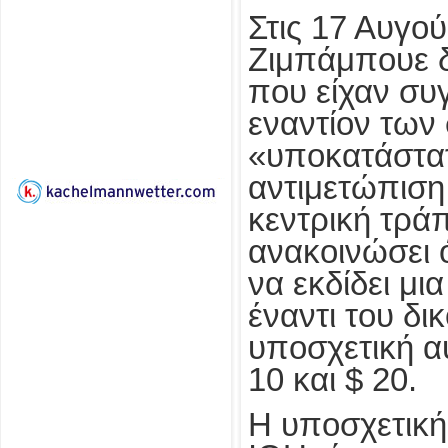
Στις 17 Αυγού
Ζιμπάμπουε δ
που είχαν συ
εναντίον των
«υποκατάστατ
αντιμετώπιση
κεντρική τρά
ανακοινώσει 
να εκδίδει μι
έναντι του δι
υποσχετική αυτ
10 και $ 20.
Η υποσχετική 