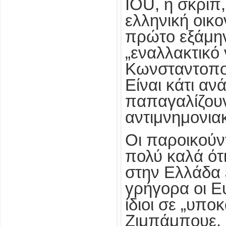
IOU, ή σκριπ
ελληνική οικο
πρώτο εξάμην
„εναλλακτικό
Κωνσταντοπού
Είναι κάτι αν
παπαγαλίζουν
αντιμνημονιακ
Οι παροικούν
πολύ καλά ότ
στην Ελλάδα ε
γρήγορα οι Ε
ίδιοι σε „υπο
Ζιμπάμπουε.