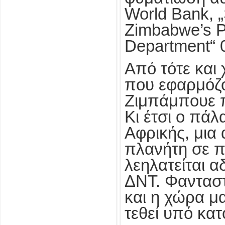
World Bank, „
Zimbabwe’s P
Department“ 
Από τότε και 
που εφαρμόζο
Ζιμπάμπουε π
Κι έτσι ο πάλ
Αφρικής, μια 
πλανήτη σε π
λεηλατείται α
ΔΝΤ. Φανταστε
και η χώρα μ
τεθεί υπό κατ