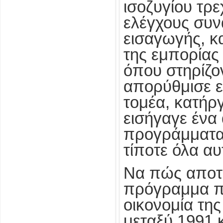
ισοζυγίου τρ
ελέγχους συν
εισαγωγής, κ
της εμπορίας
όπου στηρίζον
απορύθμισε ε
τομέα, κατήργ
εισήγαγε ένα
προγράμματα 
τίποτε όλα αυ
Να πώς αποτί
πρόγραμμα π
οικονομία τη
μεταξύ 1991 