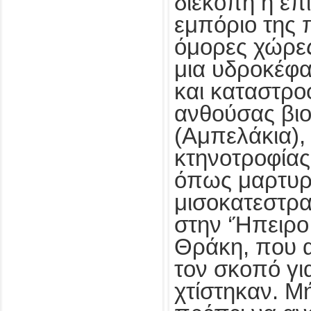
διεκόπη η επι
εμπόριο της π
όμορες χώρε
μια υδροκέφ
και καταστροφ
ανθούσας βιο
(Αμπελάκια),
κτηνοτροφίας
όπως μαρτυρ
μισοκατεστρ
στην ‘Ήπειρο
Θράκη, που 
τον σκοπό γι
χτίστηκαν. Μ