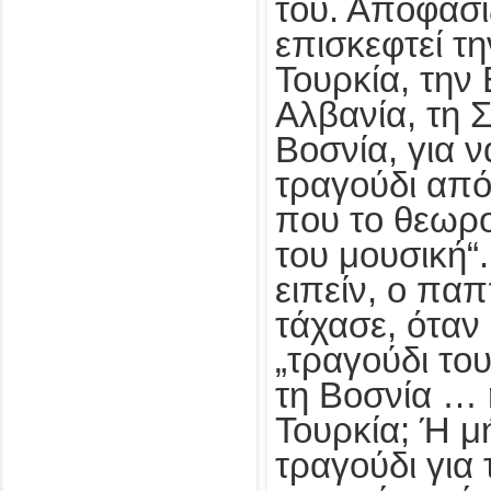
του. Αποφασί
επισκεφτεί τ
Τουρκία, την
Αλβανία, τη Σ
Βοσνία, για ν
τραγούδι απ
που το θεωρο
του μουσική“.
ειπείν, ο πα
τάχασε, όταν 
„τραγούδι το
τη Βοσνία … 
Τουρκία; Ή μ
τραγούδι για 