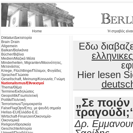
Home
Ή στραβός είναι
Diktatur/Δικτατορία
Brain Drain
Εδω διαβαζε
Allgemein
Balkan/Βαλκάνια
ελληνικες
Bücher/Βιβλια
Medien/Μαζικά Μέσα
εφ
Minderheiten, Migranten/Μειονότητες,
Μετανάστες
Kriege, Flüchtlinge/Πόλεμοι, Φυγάδες
Hier lesen 
Sprache/Γλώσσα
Gesellschaft, Meinung/Κοινωνία, Γνώμη
deutsc
Nationalismus/Εθνικισμοί
Thema/Θέμα
Termine/Εκδηλώσεις
Geopolitik/Γεωπολιτική
„Σε ποιόν
Politik/Πολιτική
Terrorismus/Τρομοκρατία
τραγούδι;
FalseFlagOps/Επιχ. με ψευδή σημαία
Hellas-EU/Ελλάδα-Ε.Ε.
Wirtschaft-Finanzen/Οικονομία-
Οικονομικά
Δρ. Εμμανου
Religion/Θρησκεία
Geschichte/Ιστορία
Umwelt/Περιβάλλον