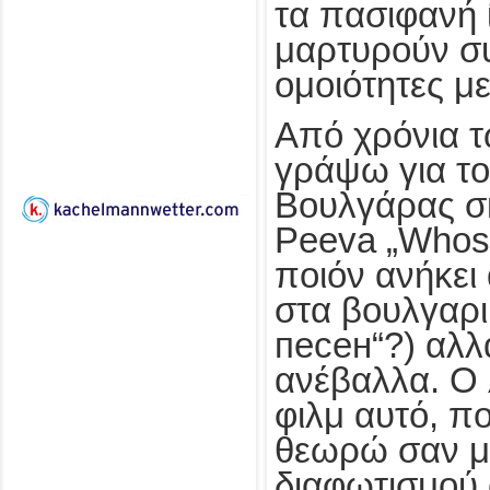
τα πασιφανή 
μαρτυρούν συ
ομοιότητες με
Από χρόνια 
γράψω για το
Βουλγάρας σ
Peeva „Whose 
ποιόν ανήκει 
στα βουλγαρι
песен“?) αλλά
ανέβαλλα. Ο λ
φιλμ αυτό, 
θεωρώ σαν μ
διαφωτισμού