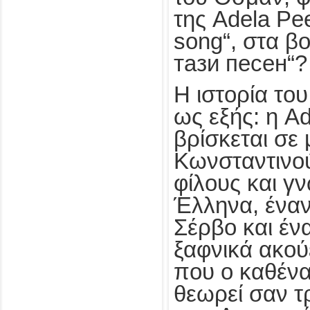
της Adela Pe
song“, στα β
тази песен“?
Η ιστορία του
ως εξής: η A
βρίσκεται σε
Κωνσταντινού
φίλους και γ
Έλληνα, έναν
Σέρβο και έν
ξαφνικά ακούε
που ο καθένα
θεωρεί σαν τ