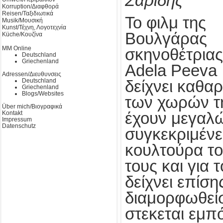
Σαρίδης
Korruption/Διαφθορά
Reisen/Ταξιδιωτικά
Το φιλμ της
Musik/Μουσική
Kunst/Τέχνη, Λογοτεχνία
Βουλγάρας
Küche/Κουζίνα
MM Online
σκηνοθέτριας
Deutschland
Griechenland
Adela Peeva
Adressen/Διευθυνσεις
Deutschland
δείχνει καθαρά
Griechenland
Blogs/Websites
των χωρών τ
Über mich/Βιογραφικά
Kontakt
έχουν μεγαλώ
Impressum
Datenschutz
συγκεκριμένες
κουλτούρα το
τους και για 
δείχνει επίση
διαμορφωθεί
στεκεται εμπ