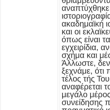
θριαμβεύοντα
αναπτύχθηκε
ιστοριογραφί
ακαδημαϊκή ι
και οι εκλαϊκ
όπως είναι τ
εγχειρίδια, α
σχήμα και μέ
Άλλωστε, δεν
ξεχνάμε, ότι 
τέλος τής Το
αναφέρεται το
μεγάλο μέρος
συνείδησης 