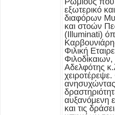
Ρωμιούς που
εξωτερικό και
διαφόρων Μυ
και στοών Π
(Illuminati) ό
Καρβουνιάρη
Φιλική Εταιρε
Φιλοδίκαιων, 
Αδελφότης κ.
χειροτέρεψε. 
ανησυχώντας 
δραστηριότητ
αυξανόμενη 
και τις δράσ