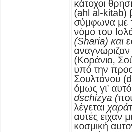
κάτοχοι θρησ
(ahl al-kitab
σύμφωνα με 
νόμο του Ισλ
(
Sharia
) και
ε
αναγνώριζαν 
(Κοράνιο, Σού
υπό την προσ
Σουλτάνου (
όμως γι’ αυτ
dschizya
(
πο
λέγεται
χαράτ
αυτές είχαν μ
κοσμική αυτο