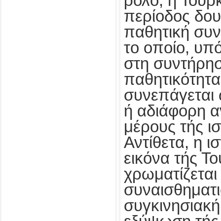
ρόλο, η Τουρ
περίοδος δου
παθητική συν
το οποίο, υπό
στη συντήρησ
παθητικότητα
συνεπάγεται 
ή αδιάφορη α
μέρους τής ι
Αντίθετα, η ι
εικόνα τής Τ
χρωματίζεται
συναισθηματι
συγκινησιακή