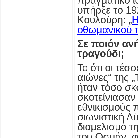
πραγματικό ι
υπήρξε το 19
Κουλούρη: „
Η
οθωμανικού 
Σε ποιόν ανή
τραγούδι;
Το ότι οι τέσσ
αιώνες“ της 
ήταν τόσο σκο
σκοτείνιασαν
εθνικισμούς 
σιωνιστική Δύ
διαμελισμό τ
του Οσμάν, φ