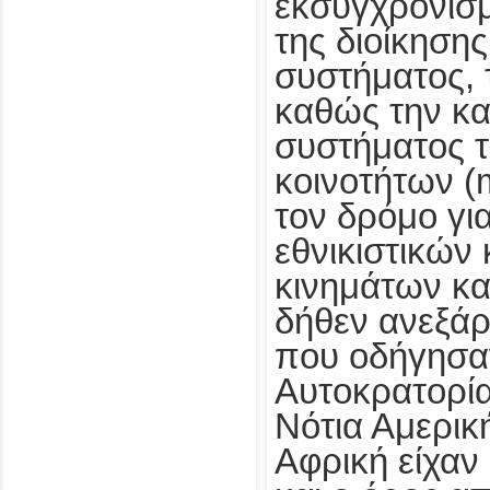
εκσυγχρονισμ
της διοίκησης
συστήματος, 
καθώς την κ
συστήματος 
κοινοτήτων (m
τον δρόμο γι
εθνικιστικών
κινημάτων κα
δήθεν ανεξά
που οδήγησαν
Αυτοκρατορία
Νότια Αμερική
Αφρική είχαν