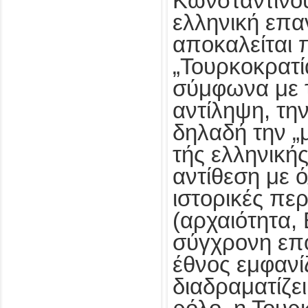
Κωνσταντινο
ελληνική επα
αποκαλείται
„Τουρκοκρατία
σύμφωνα με 
αντίληψη, την
δηλαδή την „
τής ελληνικής
αντίθεση με ό
ιστορικές πε
(αρχαιότητα, 
σύγχρονη επο
έθνος εμφανί
διαδραματίζε