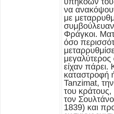
υπηκόων του
να ανακόψου
με μεταρρυθμ
συμβούλευαν 
Φράγκοι. Ματ
όσο περισσό
μεταρρυθμίσε
μεγαλύτερος
είχαν πάρει. 
καταστροφή ή
Tanzimat, τη
του κράτους,
τον Σουλτάνο
1839) και πρ