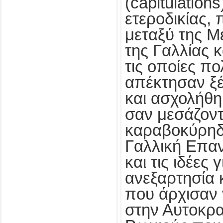
(capitulations
ετεροδικίας,
μεταξύ της Μ
της Γαλλίας κ
τις οποίες π
απέκτησαν ξ
και ασχολήθη
σαν μεσάζοντ
καραβοκύρηδ
Γαλλική Επα
και τις ιδέες 
ανεξαρτησία 
που άρχισαν 
στην Αυτοκρ