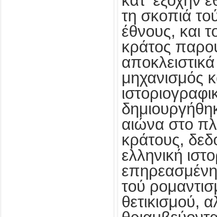
κατ‘ εξοχήν 
τη σκοπιά το
έθνους, και 
κράτος παρο
αποκλειστικά
μηχανισμός κ
ιστοριογραφ
δημιουργήθη
αιώνα στο πλ
κράτους, δεδο
ελληνική ιστο
επηρεασμένη
τού ρομαντισ
θετικισμού, α