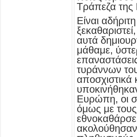
Τράπεζα της
Είναι αδήριτ
ξεκαθαριστεί,
αυτά δημιου
μάθαμε, ύστ
επαναστάσεις
τυράννων το
αποσχιστικά 
υποκινήθηκαν
Ευρώπη, οι σ
όμως με τους
εθνοκαθάρσε
ακολούθησαν 