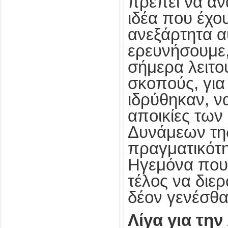
πρέπει να α
ιδέα που έχο
ανεξάρτητα α
ερευνήσουμε
σήμερα λειτο
σκοπούς, για
ιδρύθηκαν, ν
αποικίες τω
Δυνάμεων τη
πραγματικότη
Ηγεμόνα που 
τέλος να διερ
δέον γενέσθα
Λίγα για την