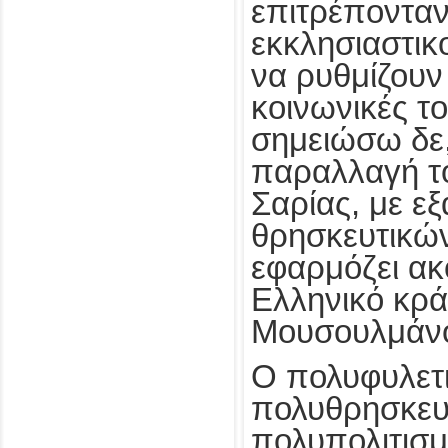
επιτρέπονταν
εκκλησιαστικο
να ρυθμίζουν 
κοινωνικές τ
σημειώσω δε, 
παραλλαγή τ
Σαρίας, με ε
θρησκευτικώ
εφαρμόζει ακ
Ελληνικό κρά
Μουσουλμάνο
Ο πολυφυλετι
πολυθρησκευτ
πολυπολιτισμ