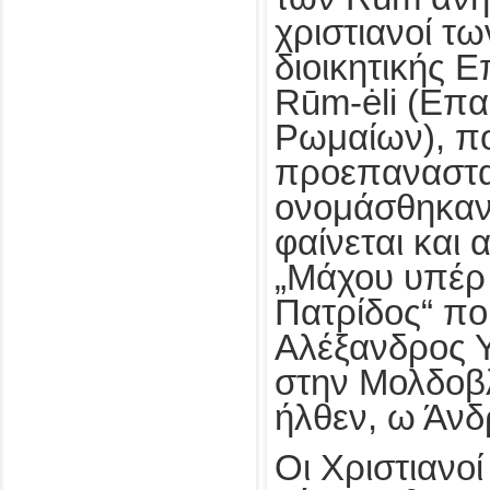
χριστιανοί τ
διοικητικής 
Rūm-ėli (Επ
Ρωμαίων), πο
προεπαναστα
ονομάσθηκαν
φαίνεται και
„Μάχου υπέρ 
Πατρίδος“ π
Αλέξανδρος 
στην Μολδοβ
ήλθεν, ω Άνδ
Οι Χριστιανοί