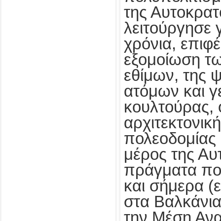
της Αυτοκρατ
λειτούργησε 
χρόνια, επιφ
εξομοίωση τω
εθίμων, της 
ατόμων και γ
κουλτούρας, 
αρχιτεκτονική
πολεοδομίας 
μέρος της Αυ
πράγματα πο
και σήμερα (ε
στα Βαλκάνια,
την Μέση Ανα