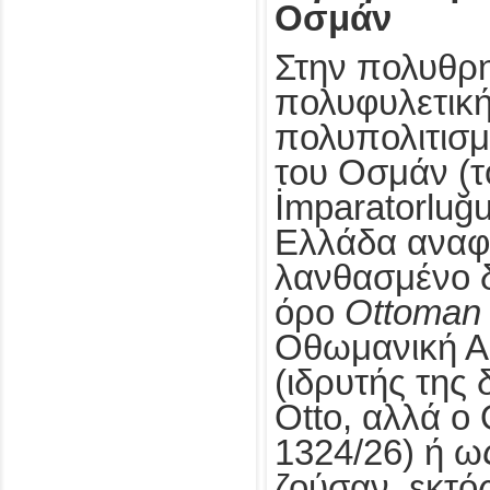
Οσμάν
Στην πολυθρη
πολυφυλετική
πολυπολιτισμ
του Οσμάν (τ
İmparatorluğ
Ελλάδα αναφέ
λανθασμένο 
όρο
Ottoman
Οθωμανική Α
(ιδρυτής της 
Otto, αλλά ο
1324/26) ή ω
ζούσαν, εκτό