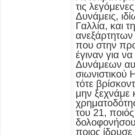
τις λεγόμενε
Δυνάμεις, ιδί
Γαλλία, και τ
ανεξάρτητων
που στην πρ
έγιναν για να
Δυνάμεων αυ
σιωνιστικού 
τότε βρίσκον
μην ξεχνάμε κ
χρηματοδότη
του 21, ποιός
δολοφονήσου
ποιος ίδρυσε