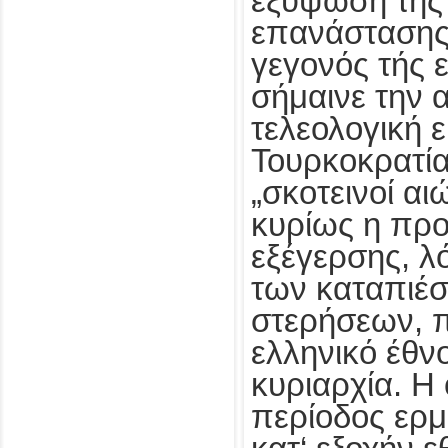
εξύψωση τής 
επανάστασης 
γεγονός τής 
σήμαινε την 
τελεολογική 
Τουρκοκρατίας
„σκοτεινοί α
κυρίως η προ
εξέγερσης, λ
των καταπιέσ
στερήσεων, π
ελληνικό έθν
κυριαρχία. Η
περίοδος ερμ