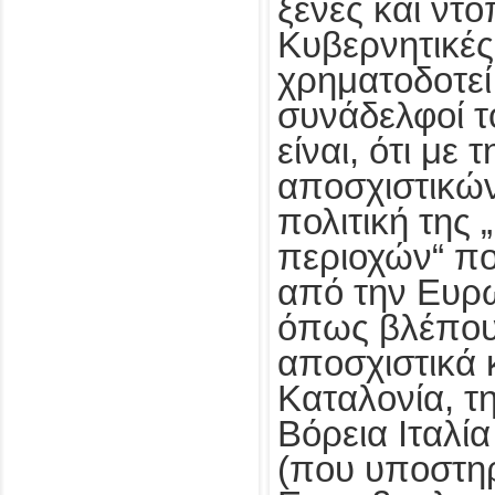
ξένες και ντό
Κυβερνητικέ
χρηματοδοτεί 
συνάδελφοί τ
είναι, ότι με
αποσχιστικών
πολιτική της
περιοχών“ πο
από την Ευρ
όπως βλέπου
αποσχιστικά 
Καταλονία, τ
Βόρεια Ιταλία
(που υποστηρί