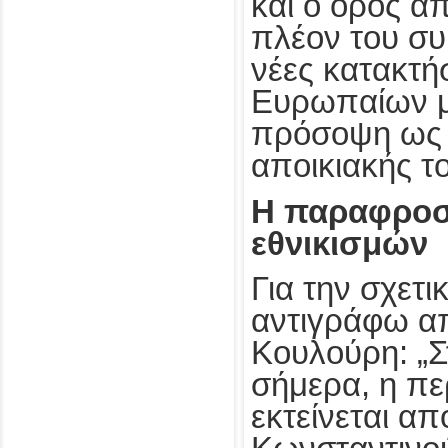
και ο όρος απ
πλέον του συ
νέες κατακτή
Ευρωπαίων μ
πρόσοψη ως 
αποικιακής τ
Η παραφροσ
εθνικισμών
Για την σχετι
αντιγράφω απ
Κουλούρη: „
σήμερα, η πε
εκτείνεται α