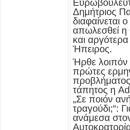
Ευρωβουλευτ
Δημήτριος Π
διαφαίνεται ο
απωλεσθεί η
και αργότερα 
Ήπειρος.
Ήρθε λοιπόν 
πρώτες ερμην
προβλήματος 
τάπητος η Ad
„Σε ποιόν ανή
τραγούδι;“: Γ
ανάμεσα στον
Αυτοκρατορί