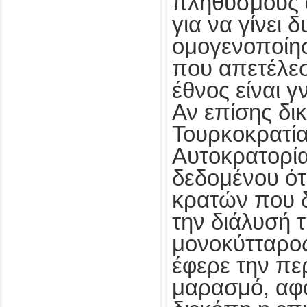
πληθυσμούς α
για να γίνει 
ομογενοποίη
που απετέλεσ
έθνος είναι γ
Αν επίσης δικ
Τουρκοκρατία
Αυτοκρατορί
δεδομένου ότ
κρατών που 
την διάλυσή τ
μονοκύτταρο
έφερε την πε
μαρασμό, αφ