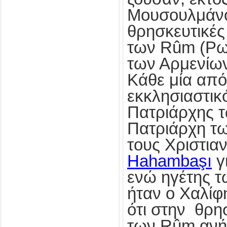
Μουσουλμάνου
θρησκευτικές 
των Rûm (Ρω
των Αρμενίων
Κάθε μία από 
εκκλησιαστικ
Πατριάρχης τ
Πατριάρχη τω
τους Χριστιαν
Hahambaşı
γ
ενώ ηγέτης 
ήταν ο Χαλίφ
ότι στην θρη
των Rûm ανή