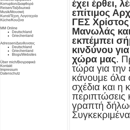
έχει έρθει, λέ
Korruption/Διαφθορά
Reisen/Ταξιδιωτικά
επίτιμος Αρ
Musik/Μουσική
Kunst/Τέχνη, Λογοτεχνία
ΓΕΣ Χρίστος
Küche/Κουζίνα
MM Online
Μανωλάς κα
Deutschland
Griechenland
εκπέμπει σή
Adressen/Διευθυνσεις
κινδύνου για
Deutschland
Griechenland
Blogs/Websites
χώρα μας
. Π
Über mich/Βιογραφικά
τώρα για την 
Kontakt
Impressum
Datenschutz
κάνουμε όλα
σχέδια και η 
περιπτώσεις 
γραπτή δήλωσ
Συγκεκριμένα