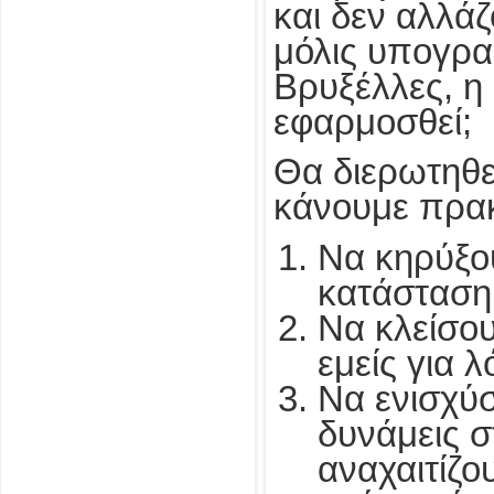
και δεν αλλάζ
μόλις υπογρα
Βρυξέλλες, η
εφαρμοσθεί;
Θα διερωτηθεί
κάνουμε πρακ
Να κηρύξο
κατάσταση
Να κλείσου
εμείς για 
Να ενισχύσ
δυνάμεις σ
αναχαιτίζο