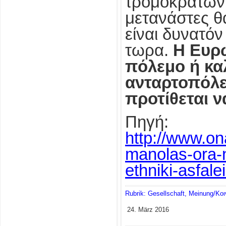
τρομοκρατών
μετανάστες θ
είναι δυνατό
τωρα.
Η Ευρώ
πόλεμο ή κα
ανταρτοπόλε
προτίθεται να
Πηγή:
http://www.ona
manolas-ora-
ethniki-asfal
Rubrik: Gesellschaft, Meinung/Κο
24. März 2016