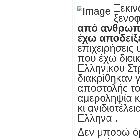
Ξεκιν
ξενοφ
από ανθρωπι
έχω αποδείξ
επιχειρήσεις 
που έχω διοι
Ελληνικού Στρ
διακρίθηκαν γ
αποστολής το
αμεροληψία κ
κι ανιδιοτέλει
Ελληνα .
Δεν μπορώ όμ