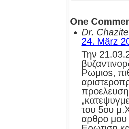
One Commen
Dr. Chazit
24. März 2
Την 21.03.2
βυζαντινορ
Ρωμιοs, π
αριστεροπρ
προελευσηs
„κατεψυγμ
του 5ου μ.Χ
αρθρο μου 
Ερωτιση και