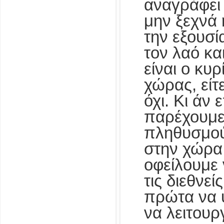
αναγράφει 
μην ξεχνά 
την εξουσί
τον λαό κα
είναι ο κυ
χώρας, είτ
όχι. Κι άν
παρέχουμε
πληθυσμού
στην χώρα
οφείλουμε
τις διεθνε
πρώτα να 
να λειτουρ