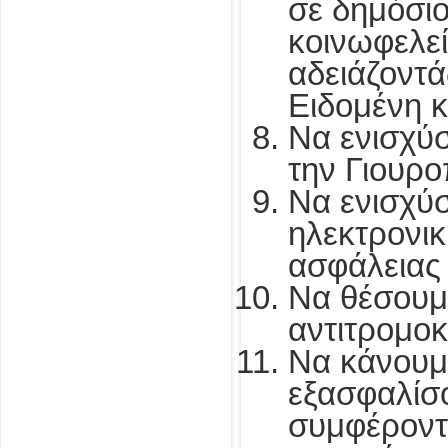
σε δημόσι
κοινωφελεί
αδειάζοντά
Ειδομένη 
Να ενισχύσ
την Γιουρο
Να ενισχύ
ηλεκτρονικ
ασφάλειας
Να θέσουμε
αντιτρομοκ
Να κάνουμε
εξασφαλίσο
συμφέροντ