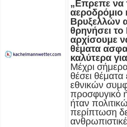
„Επρεπε να 
αεροδρόμιο 
Βρυξελλών απ
θρηνήσει το 
αρχίσουμε ν
θέματα ασφα
καλύτερα για
Μέχρι σήμερα
θέσει θέματα 
εθνικών συμφ
προσφυγικό ή
ήταν πολιτικ
περίπτωση δε
ανθρωπιστικέ