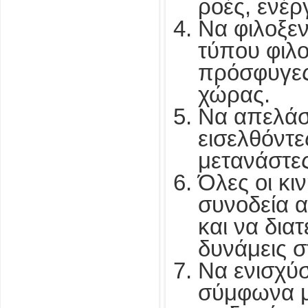
ροές, ενέργ
Να φιλοξεν
τύπου φιλο
πρόσφυγες
χώρας.
Να απελάσ
εισελθόντ
μετανάστες
Όλες οι κιν
συνοδεία 
και να δια
δυνάμεις σ
Να ενισχύσ
σύμφωνα μ