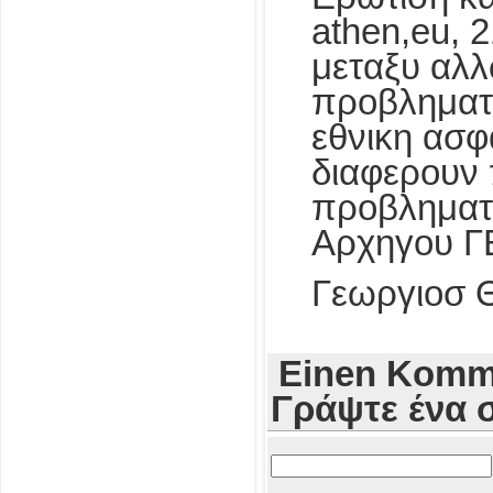
athen,eu, 
μεταξυ αλλ
προβληματι
εθνικη ασφα
διαφερουν 
προβληματι
Αρχηγου Γ
Γεωργιοσ 
Einen Komme
Γράψτε ένα 