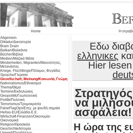
Home
Ή στραβό
Allgemein
Diktatur/Δικτατορία
Εδω διαβα
Brain Drain
Balkan/Βαλκάνια
ελληνικες
κα
Bücher/Βιβλια
Medien/Μαζικά Μέσα
Hier lese
Minderheiten, Migranten/Μειονότητες,
Μετανάστες
Kriege, Flüchtlinge/Πόλεμοι, Φυγάδες
deut
Sprache/Γλώσσα
Gesellschaft, Meinung/Κοινωνία, Γνώμη
Nationalismus/Εθνικισμοί
Thema/Θέμα
Στρατηγός
Termine/Εκδηλώσεις
Geopolitik/Γεωπολιτική
να μιλήσου
Politik/Πολιτική
Terrorismus/Τρομοκρατία
ασφάλεια!
FalseFlagOps/Επιχ. με ψευδή σημαία
Hellas-EU/Ελλάδα-Ε.Ε.
Wirtschaft-Finanzen/Οικονομία-
Οικονομικά
Η ώρα της ε
Religion/Θρησκεία
Geschichte/Ιστορία
Umwelt/Περιβάλλον