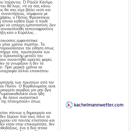
του παρόντος. Ο Ραούλ Κάστρο
του θά’λεγε, «τί να σας κάνω
 θα σας είχα βάλει νεύτι και
ης συναντήσεως, σύμφωνα με
ygdalou, ο Πάπας Φρασκίσκος
ίποτα καθότι ξέρει τί παιδί
ορεί να υπάρχη εμπιστοσύνη. Δεν
τη συνακόλουθη ταπεινοφροσύνη
τήξη κάτι ο Κύριλλος…
ακοινώσεις εμφανίστηκε
 χίλια χρόνια περίπου. Τα
ι παρουσιάσανε την είδηση όπως
υπήρχε τότε, πρωτεύουσα των
ν Ιερουσαλήμ μεταξύ του
ουν συναντηθεί αρκετές φορές.
εν τα γνωρίζουν ή δεν τα
ι. Πριν μερικά χρόνια σε
 φωτογραφία άλλου επισκόπου.
φαρπαγής των πρωτείων από τον
 του Πούτιν. Ο Βαρθολομαίος ούτε
ριαρχείο ακριβώς για μην βγη
Ρωμαιοκαθολικοί είναι ήδη
, θα ήτανε ουσιαστικά
ών της Ιστανμπούλ» όπως
ίται πάντως η δημιουργία και
ι δεν ξέρουν πού τους πάνε τα
ρχείου επί παντός επιστητού και
ν είσαι στην επικαιρότητα, δεν
θοδόξους, ένα ή δύο τέτοια