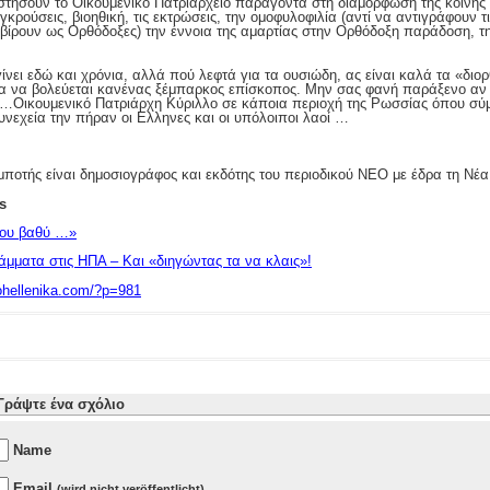
τήσουν το Οικουμενικό Πατριαρχείο παράγοντα στη διαμόρφωση της κοινής
κρούσεις, βιοηθική, τις εκτρώσεις, την ομοφυλοφιλία (αντί να αντιγράφουν 
βίρουν ως Ορθόδοξες) την έννοια της αμαρτίας στην Ορθόδοξη παράδοση, την
ίνει εδώ και χρόνια, αλλά πού λεφτά για τα ουσιώδη, ας είναι καλά τα «διο
 για να βολεύεται κανένας ξέμπαρκος επίσκοπος. Μην σας φανή παράξενο α
 …Οικουμενικό Πατριάρχη Κύριλλο σε κάποια περιοχή της Ρωσσίας όπου σ
υνεχεία την πήραν οι Ελληνες και οι υπόλοιποι λαοί …
ποτής είναι δημοσιογράφος και εκδότης του περιοδικού ΝΕΟ με έδρα τη Νέ
s
μου βαθύ …»
άμματα στις ΗΠΑ – Και «διηγώντας τα να κλαις»!
eohellenika.com/?p=981
Γράψτε ένα σχόλιο
Name
Email
(wird nicht veröffentlicht)