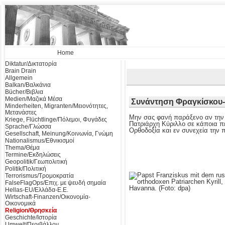
Home
Diktatur/Δικτατορία
Brain Drain
Allgemein
Balkan/Βαλκάνια
Bücher/Βιβλια
Medien/Μαζικά Μέσα
Συνάντηση Φραγκίσκου-
Minderheiten, Migranten/Μειονότητες,
Μετανάστες
Μην σας φανή παράξενο αν την
Kriege, Flüchtlinge/Πόλεμοι, Φυγάδες
Πατριάρχη Κύριλλο σε κάποια π
Sprache/Γλώσσα
Ορθοδοξία και εν συνεχεία την 
Gesellschaft, Meinung/Κοινωνία, Γνώμη
Nationalismus/Εθνικισμοί
Thema/Θέμα
Termine/Εκδηλώσεις
Geopolitik/Γεωπολιτική
Politik/Πολιτική
Terrorismus/Τρομοκρατία
FalseFlagOps/Επιχ. με ψευδή σημαία
Hellas-EU/Ελλάδα-Ε.Ε.
Wirtschaft-Finanzen/Οικονομία-
Οικονομικά
Religion/Θρησκεία
Geschichte/Ιστορία
Umwelt/Περιβάλλον