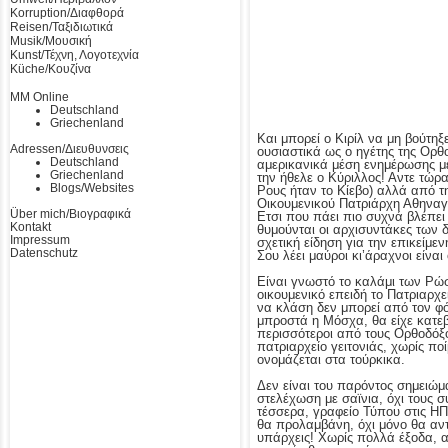
Korruption/Διαφθορά
Reisen/Ταξιδιωτικά
Musik/Μουσική
Kunst/Τέχνη, Λογοτεχνία
Küche/Κουζίνα
MM Online
Deutschland
Griechenland
Και μπορεί ο Κιρίλ να μη βούτηξ
Adressen/Διευθυνσεις
ουσιαστικά ως ο ηγέτης της Ορθ
Deutschland
αμερικανικά μέση ενημέρωσης με
Griechenland
την ήθελε ο Κύριλλος! Αντε τώ
Blogs/Websites
Ρους ήταν το Κίεβο) αλλά από 
Οικουμενικού Πατριάρχη Αθηναγό
Über mich/Βιογραφικά
Ετσι που πάει πιο συχνά βλέπει
Kontakt
θυμούνται οι αρχισυντάκες των δ
Impressum
σχετική είδηση για την επικείμ
Datenschutz
Σου λέει μαύροι κι’άραχνοι είναι
Είναι γνωστό το καλάμι των Ρώ
οικουμενικό επειδή το Πατριαρχε
να κλάση δεν μπορεί από τον φό
μπροστά η Μόσχα, θα είχε κατεβ
περισσότεροι από τους Ορθοδόξο
πατριαρχείο γειτονιάς, χωρίς π
ονομάζεται στα τούρκικα.
Δεν είναι του παρόντος σημειώμ
στελέχωση με σαϊνια, όχι τους σ
τέσσερα, γραφείο Τύπου στις ΗΠ
θα προλαμβάνη, όχι μόνο θα αντ
υπάρχεις! Χωρίς πολλά έξοδα, α