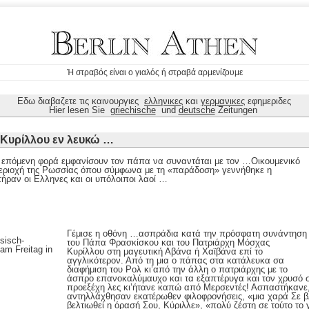
Ή στραβός είναι ο γιαλός ή στραβά αρμενίζουμε
Εδω διαβαζετε τις καινουργιες
ελληνικες
και
γερμανικες
εφημεριδες
Hier lesen Sie
griechische
und
deutsche
Zeitungen
Κυρίλλου εν λευκώ …
 επόμενη φορά εμφανίσουν τον πάπα να συναντάται με τον …Οικουμενικό
εριοχή της Ρωσσίας όπου σύμφωνα με τη «παράδοση» γεννήθηκε η
πήραν οι Ελληνες και οι υπόλοιποι λαοί …
Γέμισε η οθόνη …ασπράδια κατά την πρόσφατη συνάντηση
του Πάπα Φρασκίσκου και του Πατριάρχη Μόσχας
Κυρίλλου στη μαγευτική Αβάνα ή Χαϊβάνα επί το
αγγλικότερον. Από τη μια ο πάπας στα κατάλευκα σα
διαφήμιση του Ρολ κι’από την άλλη ο πατριάρχης με το
άσπρο επανοκαλύμαυχο και τα εξαπτέρυγα και τον χρυσό 
προεξέχη λες κι’ήτανε καπώ από Μερσεντές! Ασπαστήκανε
αντηλλάχθησαν εκατέρωθεν φιλοφρονήσεις, «μια χαρά Σε 
βελτιωθεί η όρασή Σου, Κύριλλε», «πολύ ζέστη σε τούτο το 