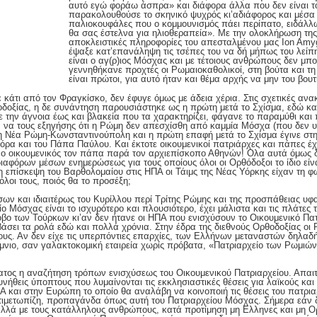
αυτό εγώ φοράω άσπρα» και διάφορα άλλα που δεν είναι 
παρακολουθούσε το σκηνικό ψυχρός κι’αδιάφορος και μέσα 
παλιοκουφάλες που ο κομμουνισμός πάει περίπατο, ειδάλλως
θα σας έστελνα για ηλιοθεραπεία». Με την ολοκλήρωση τ
αποκλειστικές πληροφορίες του απεσταλμένου μας Ion Am
έψαξε κατ’επανάληψη τις τσέπες του να δή μήπως του λείπη τ
είναι ο αγ(ρ)ιος Μόσχας και με τέτοιους ανθρώπους δεν μπ
γεννηθήκανε προχτές οι Ρωμαιοκαθολικοί, στη βούτα και 
είναι πρώτοι, για αυτό ήταν και θέμα αρχής να μην του βου
ε κάτι από τον Φραγκίσκο, δεν έφυγε όμως με άδεια χέρια. Στις σχετικές αν
οδοξίας, η δε συνάντηση παρουσιάστηκε ως η πρώτη μετά το Σχίσμα, εδώ και
 την άγνοια έως και βλακεία που τα χαρακτηρίζει, φάγανε το παραμύθι κα
ρα να τους εξηγήσης ότι η Ρώμη δεν απεσχίσθη από καμμία Μόσχα (που δεν 
τη Νέα Ρώμη-Κωνσταντινούπολη και η πρώτη επαφή μετά το Σχίσμα έγινε στη
ρα και του Πάπα Παύλου. Και έκτοτε οικουμενικοί πατριάρχες και πάπες έχ
 ο οικουμενικός τον πάπα παρά τον αρχιεπίσκοπο Αθηνών! Ολα αυτά όμως δ
ιαφόρων μέσων ενημερώσεως για τους οποίους όλοι οι Ορθόδοξοι το ίδιο είνα
ενη επίσκεψη του Βαρθολομαίου στις ΗΠΑ οι Τάιμς της Νέας Υόρκης είχαν τη
 όλοι τους, ποιός θα το προσέξη;
σων και ιδιαιτέρως του Κυρίλλου περί Τρίτης Ρώμης και της προσπάθειας υ
ίο Μόσχας είναι το ισχυρότερο και πλουσιότερο, έχει μάλιστα και τις πλάτες
βο των Τούρκων κι’αν δεν ήτανε οι ΗΠΑ που ενισχύσουν το Οικουμενικό Πατ
άσει τα ρολά εδώ και πολλά χρόνια. Στην έδρα της διεθνούς Ορθοδοξίας οι 
υς. Αν δεν είχε τις υπερπόντιες επαρχίες, των Ελλήνων μεταναστών δηλαδή
οίμνιο, σαν γαλακτοκομική εταιρεία χωρίς πρόβατα, «Πατριαρχείο των Ρωμι
ατος η αναζήτηση τρόπων ενισχύσεως του Οικουμενικού Πατριαρχείου. Απαιτε
υνήθεις ύποπτους που λυμαίνονται τις εκκλησιαστικές θέσεις για λαϊκούς κα
Α και στην Ευρώπη το οποίο θα αναλάβη να κοινοποιή τις θέσεις του πατρια
ιμετωπίζη, προπαγάνδα όπως αυτή του Πατριαρχείου Μόσχας. Σήμερα εάν δε
λλά με τους κατάλληλους ανθρώπους, κατά προτίμηση μη Ελληνες και μη Ορ