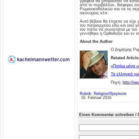
γραφεία θα μπορούσαν να κατασ
από το περιβάλλον, διάφορες συγ
Ρωμαιοκαθολικών και να τις σερ
οικονομίας κλπ.
Αυτό βέβαια θα έπρεπε να είχε γ
του πατριαρχείου εδώ και εκεί
τον πάπα να συναντάται με τον
γεννήθηκε η Ορθοδοξία και εν σ
About the Author
Ο Δημήτρης Ρομ
Related Article
«Ποτάμι μέσα 
Τα ελληνικά γρ
Πηγή:
http://n
Rubrik: Religion/Θρησκεία
16. Februar 2016
Einen Kommentar schreiben / 