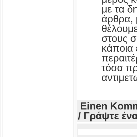
με τα δ
άρθρα, 
θέλουμ
στους 
κάποια 
περαιτέ
τόσα π
αντιμετ
Einen Komm
/ Γράψτε έν