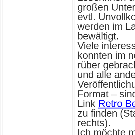
großen Unter
evtl. Unvoll
werden im La
bewältigt.
Viele interes
konnten im n
rüber gebrac
und alle and
Veröffentlich
Format – sin
Link
Retro Be
zu finden (St
rechts).
Ich möchte m