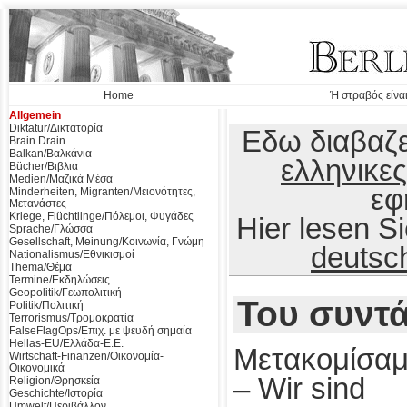
Home
Ή στραβός είναι
Allgemein
Diktatur/Δικτατορία
Εδω διαβαζε
Brain Drain
Balkan/Βαλκάνια
ελληνικες
Bücher/Βιβλια
Medien/Μαζικά Μέσα
εφ
Minderheiten, Migranten/Μειονότητες,
Μετανάστες
Kriege, Flüchtlinge/Πόλεμοι, Φυγάδες
Hier lesen 
Sprache/Γλώσσα
Gesellschaft, Meinung/Κοινωνία, Γνώμη
deutsc
Nationalismus/Εθνικισμοί
Thema/Θέμα
Termine/Εκδηλώσεις
Geopolitik/Γεωπολιτική
Του συντά
Politik/Πολιτική
Terrorismus/Τρομοκρατία
FalseFlagOps/Επιχ. με ψευδή σημαία
Hellas-EU/Ελλάδα-Ε.Ε.
Μετακομίσαμ
Wirtschaft-Finanzen/Οικονομία-
Οικονομικά
–
Wir sind
Religion/Θρησκεία
Geschichte/Ιστορία
Umwelt/Περιβάλλον