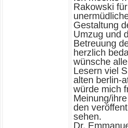
Rakowski für
unermüdliche 
Gestaltung d
Umzug und d
Betreuung de
herzlich bed
wünsche alle
Lesern viel 
alten berlin-
würde mich f
Meinung/ihr
den veröffen
sehen.
Dr. Emmanue