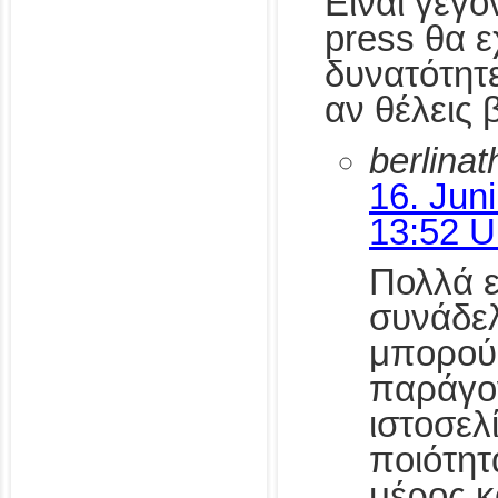
Είναι γεγο
press θα ε
δυνατότητε
αν θέλεις 
berlina
16. Jun
13:52 U
Πολλά 
συνάδελ
μπορού
παράγο
ιστοσελ
ποιότητ
μέρος κα