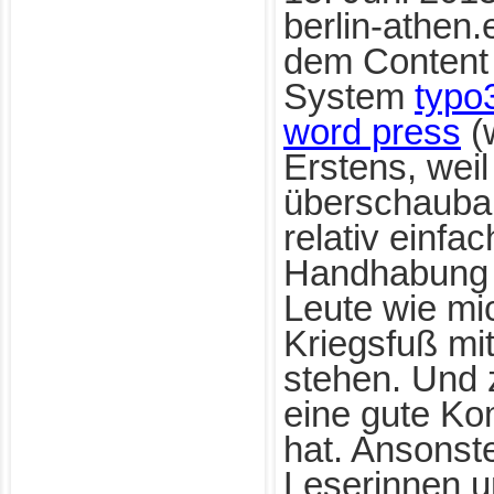
berlin-athen.
dem Conten
System
typo
word press
(w
Erstens, weil
überschauba
relativ einfac
Handhabung is
Leute wie mic
Kriegsfuß mit
stehen. Und 
eine gute K
hat. Ansonst
Leserinnen u