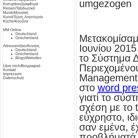
umgezogen
Korruption/Διαφθορά
Reisen/Ταξιδιωτικά
Musik/Μουσική
Kunst/Τέχνη, Λογοτεχνία
Küche/Κουζίνα
MM Online
Deutschland
Μετακομίσαμε
Griechenland
Ιουνίου 201
Adressen/Διευθυνσεις
Deutschland
Griechenland
το Σύστημα Δ
Blogs/Websites
Περιεχομένο
Über mich/Βιογραφικά
Kontakt
Impressum
Management
Datenschutz
στο
word pre
γιατί το σύστ
σχέση με το 
εύχρηστο, ιδ
σαν εμένα, έ
προβλήματά 