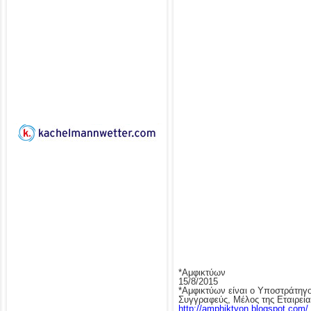
*Αμφικτύων
15/8/2015
*Αμφικτύων είναι ο Υποστράτηγο
Συγγραφεύς, Μέλος της Εταιρε
http://amphiktyon.blogspot.com/