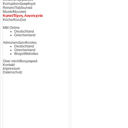
Korruption/Διαφθορά
Reisen/Ταξιδιωτικά
Musik/Μουσική
Kunst/Τέχνη, Λογοτεχνία
Küche/Κουζίνα
MM Online
Deutschland
Griechenland
Adressen/Διευθυνσεις
Deutschland
Griechenland
Blogs/Websites
Über mich/Βιογραφικά
Kontakt
Impressum
Datenschutz