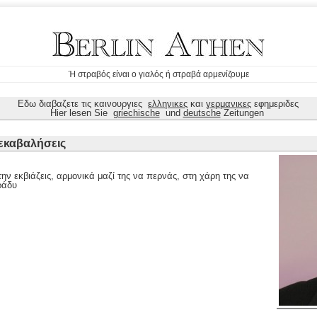
Ή στραβός είναι ο γιαλός ή στραβά αρμενίζουμε
Εδω διαβαζετε τις καινουργιες
ελληνικες
και
γερμανικες
εφημεριδες
Hier lesen Sie
griechische
und
deutsche
Zeitungen
ξεκαβαλήσεις
ην εκβιάζεις, αρμονικά μαζί της να περνάς, στη χάρη της να
ράδυ