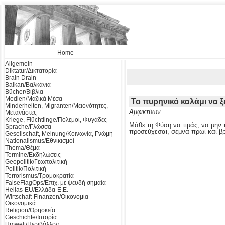
Home
Allgemein
Diktatur/Δικτατορία
Brain Drain
Balkan/Βαλκάνια
Bücher/Βιβλια
Medien/Μαζικά Μέσα
Το πυρηνικό καλάμι να 
Minderheiten, Migranten/Μειονότητες,
Αμφικτύων
Μετανάστες
Kriege, Flüchtlinge/Πόλεμοι, Φυγάδες
Μάθε τη Φύση να τιμάς, να μην τ
Sprache/Γλώσσα
προσεύχεσαι, σεμνά πρωί και β
Gesellschaft, Meinung/Κοινωνία, Γνώμη
Nationalismus/Εθνικισμοί
Thema/Θέμα
Termine/Εκδηλώσεις
Geopolitik/Γεωπολιτική
Politik/Πολιτική
Terrorismus/Τρομοκρατία
FalseFlagOps/Επιχ. με ψευδή σημαία
Hellas-EU/Ελλάδα-Ε.Ε.
Wirtschaft-Finanzen/Οικονομία-
Οικονομικά
Religion/Θρησκεία
Geschichte/Ιστορία
Umwelt/Περιβάλλον