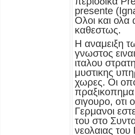
περιοδικα Pr
presente (Igna
Ολοι και ολα
καθεστως.
Η αναμειξη τ
γνωστος ειναι
ιταλου στρατη
μυστικης υπηρ
χωρες. Οι οπ
πραξικοπημα, 
σιγουρο, οτι 
Γερμανοι εστε
του στο Συντ
νεολαιας του 