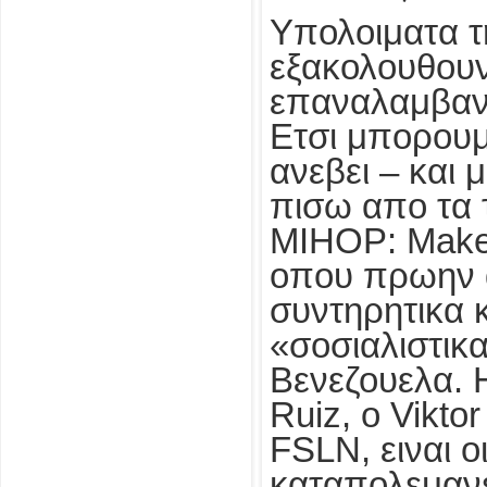
Υπολοιματα τ
εξακολουθου
επαναλαμβανο
Ετσι μπορουμ
ανεβει – και 
πισω απο τα 
MIHOP: Make 
οπου πρωην α
συντηρητικα 
«σοσιαλιστικ
Βενεζουελα. 
Ruiz, ο Vikto
FSLN, ειναι ο
καταπολεμανε