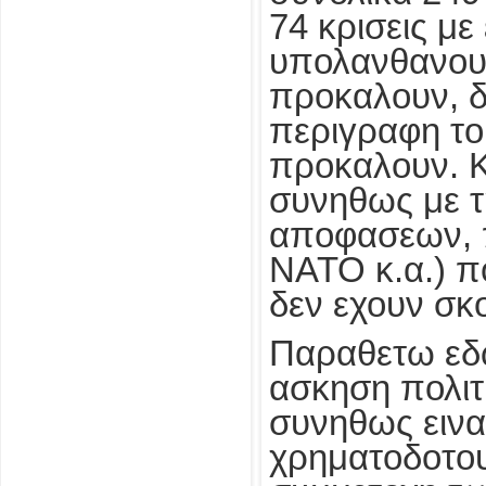
74 κρισεις με
υπολανθανουσε
προκαλουν, δι
περιγραφη το
προκαλουν. Κα
συνηθως με τ
αποφασεων, π
ΝΑΤΟ κ.α.) π
δεν εχουν σκ
Παραθετω εδω
ασκηση πολιτι
συνηθως εινα
χρηματοδοτουν