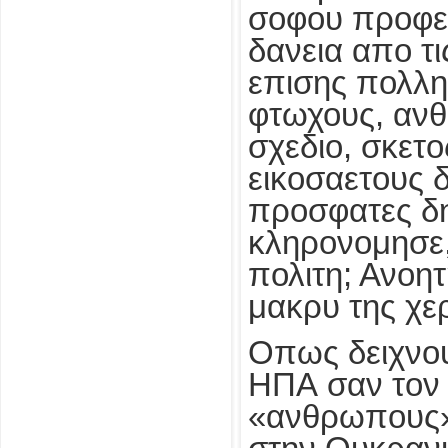
σοφου προφεσ
δανεια απο τι
επισης πολλη 
φτωχους, ανθ
σχεδιο, σκετο
εικοσαετους 
προσφατες δη
κληρονομησε,
πολιτη; Ανοητ
μακρυ της χερ
Οπως δειχνου
ΗΠΑ σαν τον 
«ανθρωπους» 