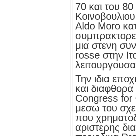
70 και του 80
Κοινοβουλιου
Aldo Moro κα
συμπρακτορες 
μια στενη συ
rosse στην Ιτ
λειτουργουσα
Την ιδια εποχ
και διαφθορα
Congress for
μεσω του σχε
που χρηματοδ
αριστερης δια