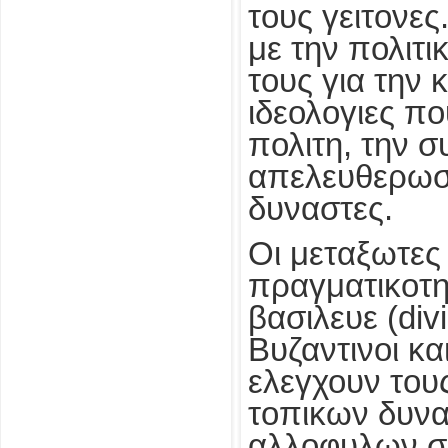
τους γειτονες
με την πολιτ
τους για την 
ιδεολογιες πο
πολιτη, την σ
απελευθερωση
δυναστες.
Οι μεταξωτες
πραγματικοτητ
βασιλευε (div
Βυζαντινοι κ
ελεγχουν του
τοπικων δυνα
αλλοφυλων σα