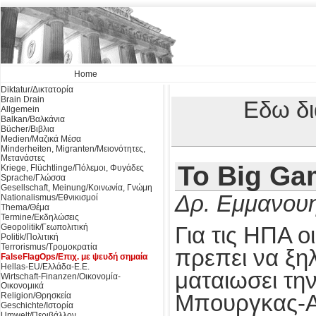
Home
Diktatur/Δικτατορία
Brain Drain
Εδω δι
Allgemein
Balkan/Βαλκάνια
Bücher/Βιβλια
Medien/Μαζικά Μέσα
Minderheiten, Migranten/Μειονότητες,
Μετανάστες
Το Big Ga
Kriege, Flüchtlinge/Πόλεμοι, Φυγάδες
Sprache/Γλώσσα
Gesellschaft, Meinung/Κοινωνία, Γνώμη
Δρ. Εμμανουη
Nationalismus/Εθνικισμοί
Thema/Θέμα
Termine/Εκδηλώσεις
Geopolitik/Γεωπολιτική
Για τις ΗΠΑ 
Politik/Πολιτική
Terrorismus/Τρομοκρατία
πρεπει να ξηλ
FalseFlagOps/Επιχ. με ψευδή σημαία
Hellas-EU/Ελλάδα-Ε.Ε.
ματαιωσει τη
Wirtschaft-Finanzen/Οικονομία-
Οικονομικά
Religion/Θρησκεία
Μπουργκας-Αλ
Geschichte/Ιστορία
Umwelt/Περιβάλλον