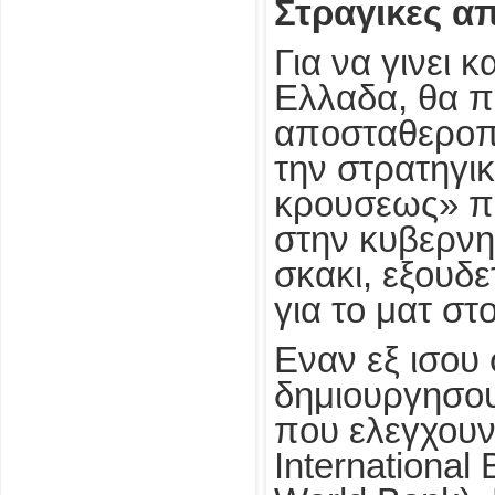
Στραγικες α
Για να γινει 
Ελλαδα, θα π
αποσταθεροπο
την στρατηγικ
κρουσεως» πο
στην κυβερνη
σκακι, εξουδ
για το ματ στ
Εναν εξ ισου 
δημιουργησου
που ελεγχουν,
International