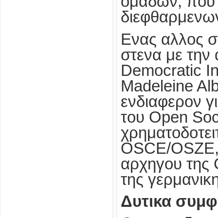
ομαδων, που 
διεφθαρμενων
Ενας αλλος σ
στενα με την 
Democratic I
Madeleine Alb
ενδιαφερον γ
του Open Soci
χρηματοδοτειτ
OSCE/OSZE, 
αρχηγου της 
της γερμανικ
Δυτικα συμφ