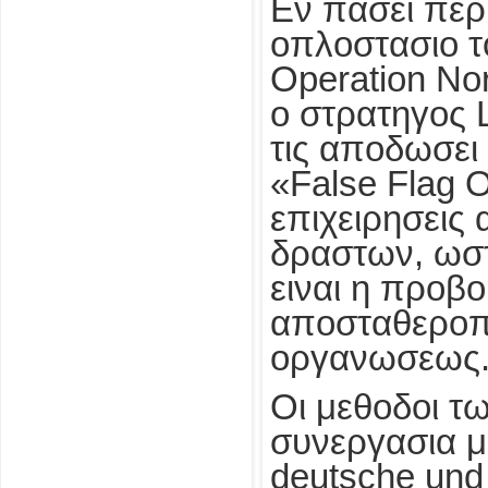
Εν πασει περ
οπλοστασιο τ
Operation Nor
ο στρατηγος 
τις αποδωσει 
«False Flag O
επιχειρησεις
δραστων, ωστ
ειναι η προβ
αποσταθεροπο
οργανωσεως
Οι μεθοδοι τω
συνεργασια με
deutsche und 