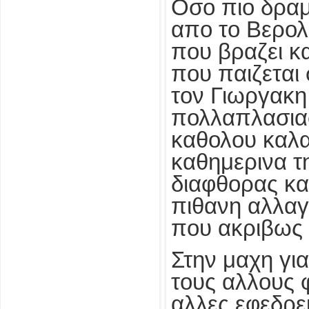
Οσο πιο δραμ
απο το Βερολι
που βραζει κ
που παιζεται
τον Γιωργακη
πολλαπλασιασ
καθολου καλα
καθημερινα τ
διαφθορας κα
πιθανη αλλαγ
που ακριβως γ
Στην μαχη γι
τους αλλους 
αλλες εφεδρε