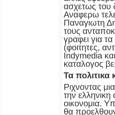
ασχετως του 
Αναφερω τελε
Παναγιωτη Δη
τους ανταποκ
γραφει για τα
(φοιτητες, αν
Indymedia κα
καταλογος βε
Τα πολιτικα
Ριχνοντας μι
την ελληνικη 
οικονομια. Υ
θα προελθουν