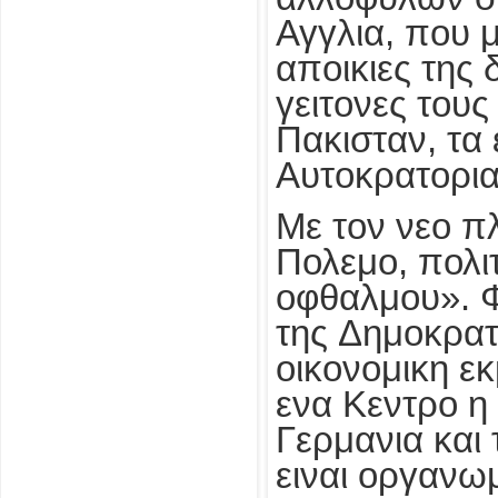
Αγγλια, που 
αποικιες της
γειτονες τους
Πακισταν, τα
Αυτοκρατοριας
Με τον νεο π
Πολεμο, πολιτ
οφθαλμου». Φ
της Δημοκρατι
οικονομικη ε
ενα Κεντρο η 
Γερμανια και
ειναι οργανωμ