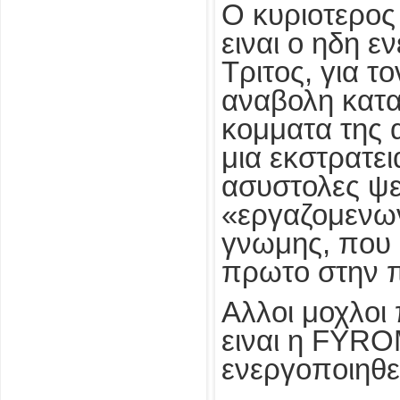
Ο κυριοτερος
ειναι ο ηδη 
Τριτος, για τ
αναβολη κατα
κομματα της 
μια εκστρατε
ασυστολες ψε
«εργαζομενων
γνωμης, που 
πρωτο στην π
Αλλοι μοχλοι
ειναι η FYRO
ενεργοποιηθεν