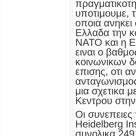
πραγματικοτη
υποτιμουμε, τ
οποια ανηκει
Ελλαδα την κ
ΝΑΤΟ και η Ε
ειναι ο βαθμο
κοινωνικων δ
επισης, οτι α
ανταγωνισμος 
μια σχετικα 
Κεντρου στην
Οι συνεπειες 
Heidelberg Ins
συνολικα 249 