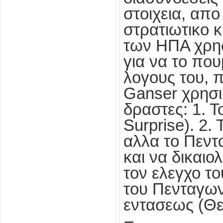
στοιχεια, απο
στρατιωτικο κ
των ΗΠΑ χρησ
για να το που
λογους του, 
Ganser χρησιμ
δραστες: 1. 
Surprise). 2
αλλα το Πεντ
και να δικαιο
τον ελεγχο τ
του Πενταγων
εντασεως (Θε