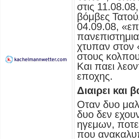
στις 11.08.08
βόμβες Τατού
04.09.08, «επ
πανεπιστημια
χτυπαν στον 
στους κολπου
Και παει λεο
εποχης.
Διαιρει και 
Οταν δυο μαλλ
δυο δεν εχουν
ηγεμων, ποτε 
που ανακαλυπ