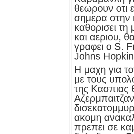
θεωρουν οτι ε
σημερα στην 
καθορισει τη
και αεριου, θ
γραφει ο S. F
Johns Hopkin
Η μαχη για το
με τους υπολ
της Κασπιας 
Αζερμπαιτζαν
δισεκατομμυρι
ακομη ανακαλ
πρεπει σε κα