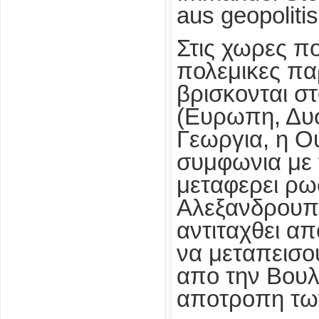
aus geopolitis
Στις χωρες πο
πολεμικες πα
βρισκονται σ
(Ευρωπη, Δυσ
Γεωργια, η Ο
συμφωνια με 
μεταφερει ρω
Αλεξανδρουπο
αντιταχθει α
να μεταπεισο
απο την Βουλ
αποτροπη τω