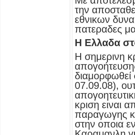
Με αποτελεσμ
την αποσταθε
εθνικων δυνα
πατεραδες μα
Η Ελλαδα στ
Η σημερινη κρ
απογοήτευσης,
διαμορφωθεί 
07.09.08), ου
απογοητευτικ
κριση ειναι α
παραγωγης κα
στην οποια ε
Καραμανλη γ