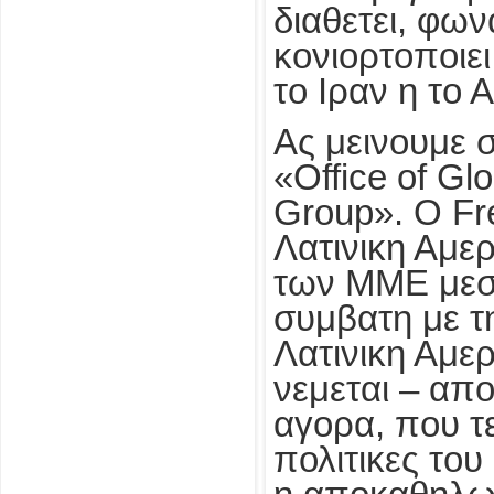
διαθετει, φω
κονιορτοποιε
το Ιραν η το 
Ας μεινουμε 
«Office of G
Group». Ο Fre
Λατινικη Αμερ
των ΜΜΕ μεσω
συμβατη με τη
Λατινικη Αμερ
νεμεται – απο
αγορα, που τε
πολιτικες του