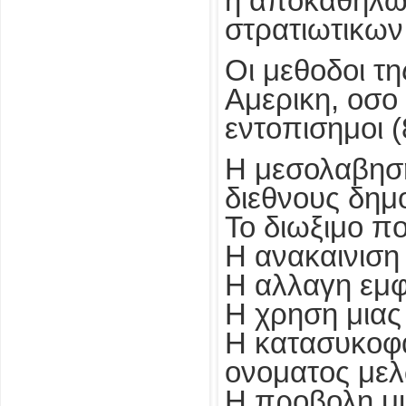
η αποκαθηλωσ
στρατιωτικων
Οι μεθοδοι τη
Αμερικη, οσο 
εντοπισημοι (8
Η μεσολαβηση
διεθνους δημ
Το διωξιμο π
Η ανακαινισ
Η αλλαγη εμφ
Η χρηση μιας
Η κατασυκοφα
ονοματος μελ
Η προβολη μι