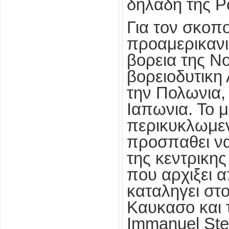
δηλαδη της Ρω
Για τον σκοπ
προαμερικανι
βορεια της Νο
βορειοδυτικη 
την Πολωνια, 
Ιαπωνια. Το μ
περικυκλωμεν
προσπαθει να
της κεντρικη
που αρχιξει 
καταληγει στο
Καυκασο και 
Immanuel Stei