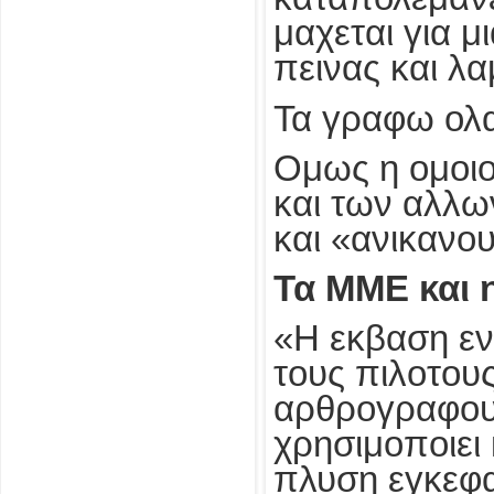
μαχεται για μ
πεινας και λα
Τα γραφω ολα 
Ομως η ομοιο
και των αλλω
και «ανικανο
Τα ΜΜΕ και 
«Η εκβαση εν
τους πιλοτους
αρθρογραφους 
χρησιμοποιει
πλυση εγκεφαλ