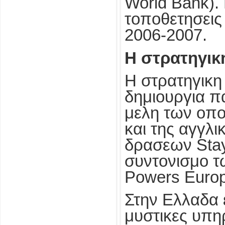
World Bank).
τοποθετησεις
2006-2007.
Η στρατηγικ
Η στρατηγικη
δημιουργια π
μελη των οπο
και της αγγλ
δρασεων Stay
συντονισμο τ
Powers Europ
Στην Ελλαδα ε
μυστικες υπη