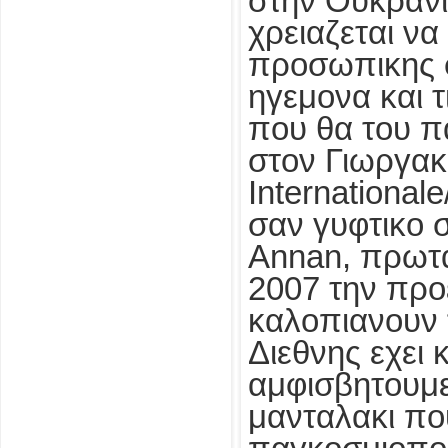
στην Ουκρανι
χρειαζεται να
προσωπικης φ
ηγεμονα και τ
που θα του π
στον Γιωργακη
Internationale
σαν γυφτικο 
Annan, πρωτα
2007 την προε
καλοπιανουν 
Διεθνης εχει 
αμφισβητουμεν
μανταλακι πο