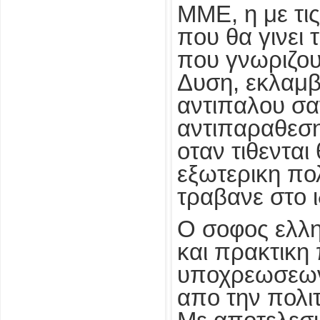
ΜΜΕ, η με τις
που θα γινει τ
που γνωριζου
Δυση, εκλαμβ
αντιπαλου σα
αντιπαραθεση,
οταν τιθενται
εξωτερικη πολ
τραβανε στο ι
Ο σοφος ελλη
και πρακτικη 
υποχρεωσεων 
απο την πολι