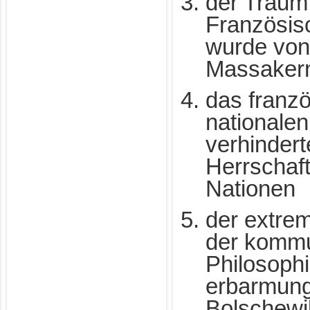
der Traum 
Französis
wurde von
Massakern
das franz
nationalen
verhindert
Herrschaft
Nationen
der extre
der kommu
Philosoph
erbarmung
Bolschewi