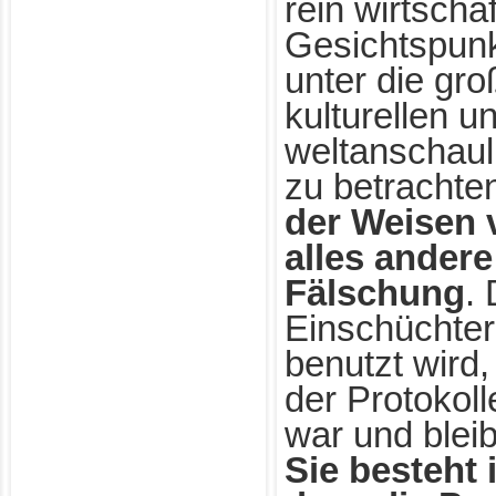
rein wirtschaf
Gesichtspunk
unter die gro
kulturellen u
weltanschau
zu betrachte
der Weisen 
alles andere
Fälschung
.
Einschüchter
benutzt wird
der Protokoll
war und blei
Sie besteht 