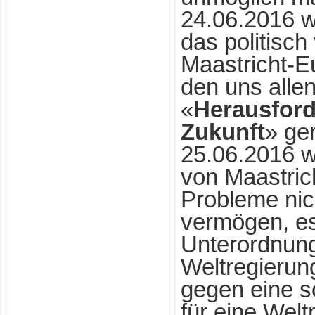
24.06.2016 w
das politisch
Maastricht-E
den uns alle
«
Herausfor
Zukunft
» ge
25.06.2016 w
von Maastrich
Probleme nic
vermögen, es
Unterordnung
Weltregierun
gegen eine s
für eine Welt