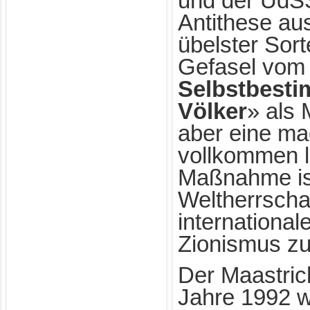
und der UdS
Antithese au
übelster Sor
Gefasel vom
Selbstbesti
Völker
» als 
aber eine mac
vollkommen 
Maßnahme is
Weltherrscha
international
Zionismus zu
Der Maastric
Jahre 1992 w