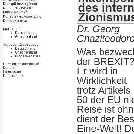
des inter
Korruption/Διαφθορά
Reisen/Ταξιδιωτικά
Musik/Μουσική
Zionismu
Kunst/Τέχνη, Λογοτεχνία
Küche/Κουζίνα
Dr. Georg
MM Online
Deutschland
Chaziteodor
Griechenland
Adressen/Διευθυνσεις
Deutschland
Was bezwec
Griechenland
Blogs/Websites
der BREXIT
Über mich/Βιογραφικά
Kontakt
Er wird in
Impressum
Datenschutz
Wirklichkeit
trotz Artikels
50 der EU nie
Reise ist oh
dient der Be
Eine-Welt! D