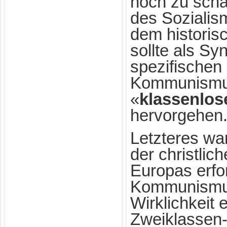
noch zu scha
des Sozialis
dem historis
sollte als Sy
spezifischen
Kommunismus
«
klassenlos
hervorgehen
Letzteres wa
der christlic
Europas erfo
Kommunismus
Wirklichkeit 
Zweiklassen-