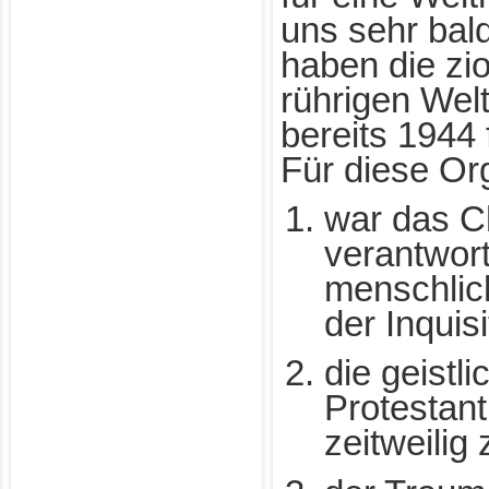
uns sehr bald
haben die zi
rührigen Wel
bereits 1944 
Für diese Or
war das C
verantwortl
menschli
der Inquisi
die geistli
Protestan
zeitweili