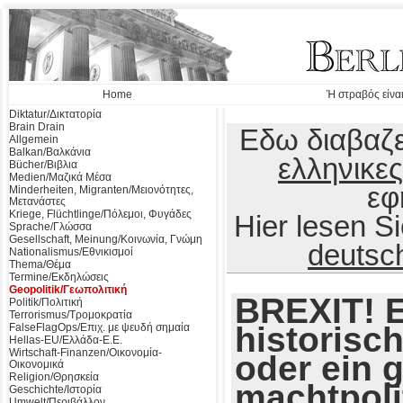
Home
Ή στραβός είναι
Diktatur/Δικτατορία
Brain Drain
Εδω διαβαζε
Allgemein
Balkan/Βαλκάνια
ελληνικες
Bücher/Βιβλια
Medien/Μαζικά Μέσα
εφ
Minderheiten, Migranten/Μειονότητες,
Μετανάστες
Kriege, Flüchtlinge/Πόλεμοι, Φυγάδες
Hier lesen 
Sprache/Γλώσσα
Gesellschaft, Meinung/Κοινωνία, Γνώμη
deutsc
Nationalismus/Εθνικισμοί
Thema/Θέμα
Termine/Εκδηλώσεις
Geopolitik/Γεωπολιτική
BREXIT! E
Politik/Πολιτική
Terrorismus/Τρομοκρατία
historisc
FalseFlagOps/Επιχ. με ψευδή σημαία
Hellas-EU/Ελλάδα-Ε.Ε.
Wirtschaft-Finanzen/Οικονομία-
oder ein 
Οικονομικά
Religion/Θρησκεία
machtpoli
Geschichte/Ιστορία
Umwelt/Περιβάλλον