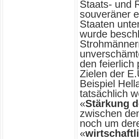
Staats- und 
souveräner 
Staaten unte
wurde besch
Strohmännern
unverschämte
den feierlich
Zielen der E
Beispiel Hell
tatsächlich 
«
Stärkung de
zwischen de
noch um der
«
wirtschaft