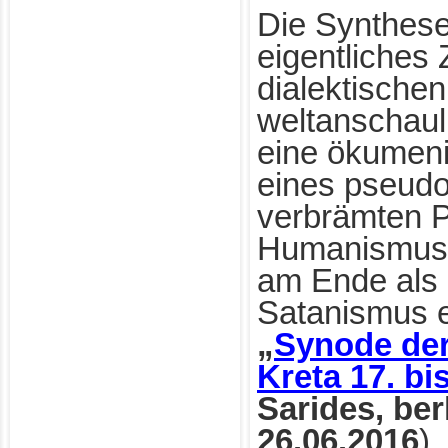
Die Synthese
eigentliches 
dialektischen
weltanschauli
eine ökumeni
eines pseudoc
verbrämten 
Humanismus h
am Ende als 
Satanismus e
„
Synode der
Kreta 17. bi
Sarides, ber
26.06.2016
).