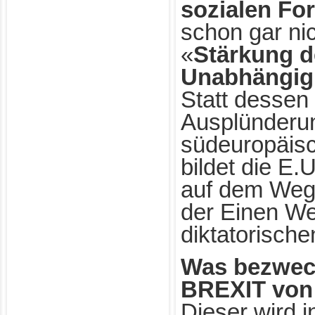
sozialen For
schon gar ni
«
Stärkung de
Unabhängig
Statt dessen
Ausplünderu
südeuropäis
bildet die E.
auf dem Weg
der Einen Wel
diktatorisch
Was bezweck
BREXIT von 
Dieser wird in