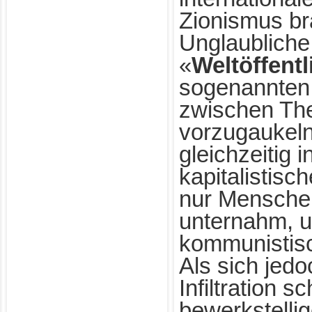
Zionismus br
Unglaubliche
«
Weltöffentl
sogenannten
zwischen The
vorzugaukeln
gleichzeitig 
kapitalistisc
nur Mensche
unternahm, 
kommunistisch
Als sich jedo
Infiltration s
bewerkstelli