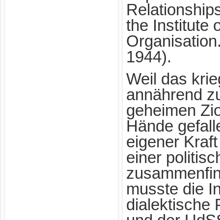
Relationship
the Institute
Organisation
1944).
Weil das kri
annährend zu
geheimen Zion
Hände gefall
eigener Kraf
einer politis
zusammenfin
musste die Ini
dialektische