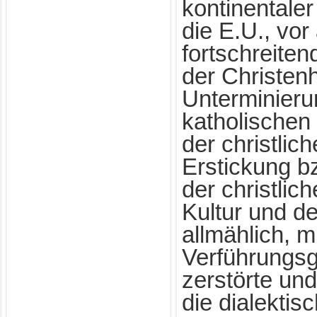
kontinentale
die E.U., vor
fortschreiten
der Christenh
Unterminieru
katholischen
der christlic
Erstickung b
der christlic
Kultur und d
allmählich, m
Verführungsg
zerstörte und
die dialektis