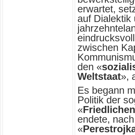
erwartet, set
auf Dialekti
jahrzehntela
eindrucksvo
zwischen Kap
Kommunismus
den «
soziali
Weltstaat
»,
Es begann mi
Politik der 
«
Friedliche
endete, nach
«
Perestrojk