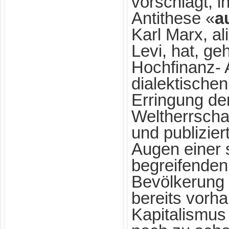
vorschlägt, i
Antithese «
a
Karl Marx, a
Levi, hat, g
Hochfinanz- 
dialektischen
Erringung der
Weltherrscha
und publizier
Augen einer s
begreifenden 
Bevölkerung
bereits vorh
Kapitalismus s