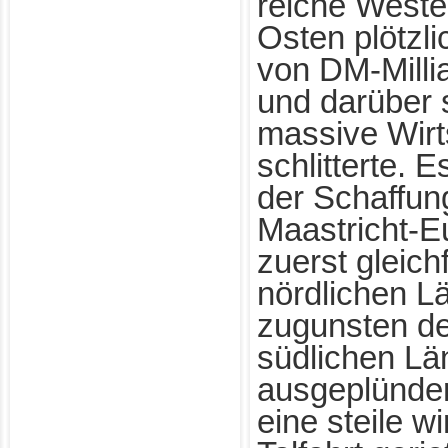
reiche West
Osten plötzl
von DM-Milli
und darüber s
massive Wirt
schlitterte. E
der Schaffun
Maastricht-E
zuerst gleich
nördlichen L
zugunsten de
südlichen Lä
ausgeplünder
eine steile wi