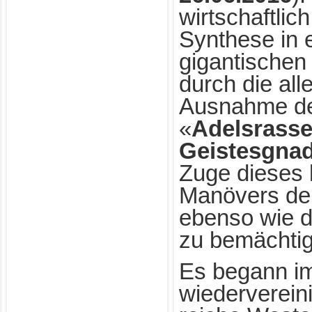
wirtschaftlic
Synthese in e
gigantischen
durch die all
Ausnahme de
«
Adelsrasse
Geistesgna
Zuge dieses 
Manövers der
ebenso wie d
zu bemächti
Es begann im
wiederverein