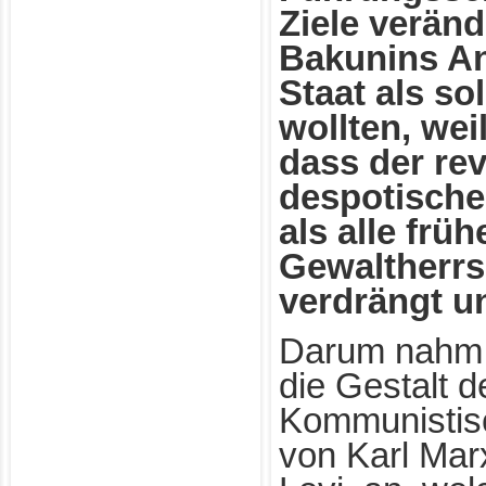
Ziele veränd
Bakunins An
Staat als so
wollten, wei
dass der rev
despotische
als alle frü
Gewaltherrs
verdrängt u
Darum nahm d
die Gestalt d
Kommunistis
von Karl Mar