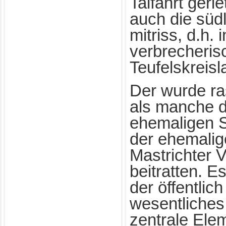
Talfahrt gerie
auch die süd
mitriss, d.h.
verbrecheris
Teufelskreisl
Der wurde ra
als manche de
ehemaligen S
der ehemali
Mastrichter V
beitratten. Es
der öffentlic
wesentliches
zentrale Ele