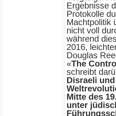
Ergebnisse de
Protokolle d
Machtpolitik
nicht voll du
während dies
2016, leichte
Douglas Ree
«
The Contro
schreibt darü
Disraeli un
Weltrevolut
Mitte des 19
unter jüdisc
Führungssch