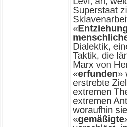
Levi, an, wel
Superstaat zi
Sklavenarbei
«
Entziehung
menschliche
Dialektik, ei
Taktik, die l
Marx von Her
«
erfunden
» 
erstrebte Zie
extremen Th
extremen Ant
woraufhin sie
«
gemäßigte